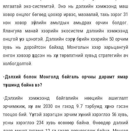
ялгаатай эко-системтэй. Энэ нь дэлхийн хэмжээнд маш
ховор онцлог бөгөөд цоохор ирвэс, мазаалай, тахь зэрэг 31
нэн ховор зүйлийн амьтдын амьдрах орчин болдог.
Ялангуяа манай хээрийн экосистем дэлхийн хэмжээнд
онцгой үнэ цэнэтэй. Дэлхийн сэрүүн бүсийн хээрийн 50 орчим
хувь нь доройтсон байхад Монголын хээр харьцангуй
онгон хэвээр үлдсэн нь хүн төрөлхтний хувьд стратегийн ач
холбогдолтой.
-Дэлхий болон Монголд байгаль орчны дарамт ямар
түвшинд байна вэ?
-Дэлхийн хэмжээнд байгалийн нөөцийн ашиглалт
эрчимжиж, хүн ам 2030 он гэхэд 9.7 тэрбумд хүрнэ гэсэн
тооцоо бий. Үүнтэй зэрэгцэн эрчим хүчний хэрэглээ 56 хувь,
усны хэрэглээ 234 хувь өсөхөөр байна. Өнөөдөр дэлхий
дээр минут тутамд 12 га газар өөрчлөгдөж байна. Монгол