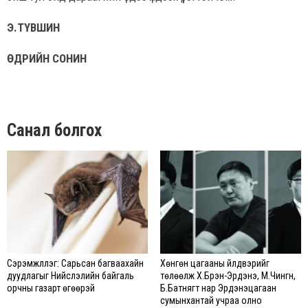
Э.ТҮВШИН
ӨДРИЙН СОНИН
Санал болгох
Сэрэмжлүүлэг: Сарьсан багваахайн
Хөнгөн цагааны үйлдвэрийг
дуудлагыг Нийслэлийн байгаль
төлөөлж Х.Бүрэн-Эрдэнэ, М.Чингүн,
орчны газарт өгөөрэй
Б.Батнягт нар Эрдэнэцагаан
сумынхантай учраа олно