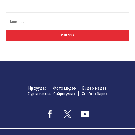
Нүүр хуудас
Фото мэдээ
Видео мэдээ
Сурталчилгаа байршуулах
Холбоо барих