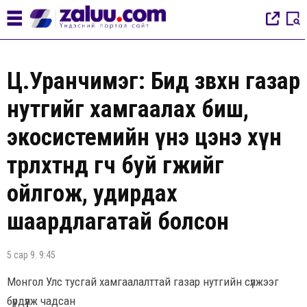
Ц.Уранчимэг: Бид зөвхөн газар
нутгийг хамгаалах биш,
экосистемийн үнэ цэнэ хүн
төрөлхтөнд өгч буй өгөөжийг
ойлгож, удирдах
шаардлагатай болсон
5 сар 9. 9:45
Монгол Улс тусгай хамгаалалттай газар нутгийн сүлжээг
бүрдүүлж чадсан