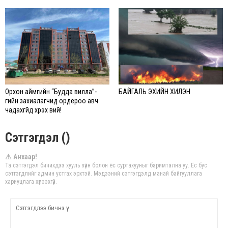
Орхон аймгийн “Будда вилла”-
БАЙГАЛЬ ЭХИЙН ХИЛЭН
гийн захиалагчид ордероо авч
чадахгүйд хүрэх вий!
Сэтгэгдэл ()
⚠ Анхаар!
Та сэтгэгдэл бичихдээ хууль зүйн болон ёс суртахууныг баримтална уу. Ёс бус
сэтгэгдлийг админ устгах эрхтэй. Мэдээний сэтгэгдэлд манай байгууллага
хариуцлага хүлээхгүй.