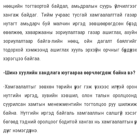
нөөцийн тогтвортой байдал, амьдралын суурь үйлчилгээг
хангаж байдаг. Тийм учраас тусгай хамгаалалттай газар
нутагт амьдарч буй малчин иргэд зөвшөөрөгдсөн бүсэд
өвөлжөө, хаваржааны зориулалтаар газар ашиглах, ахуйн
зориулалтаар байга-лийн нөөц, ойн дагалт баялгийг
тодорхой хэмжээнд ашиглах хууль эрхзүйн орчныг бүрдүүлэх
хэрэгцээ байгаа.
-Шинэ хуулийн хандлага юугаараа өөрчлөгдөж байна вэ?
-Хамгаалалтыг зөвхөн төрийн үүрэг гэж үзэхээс илүүтэй орон
нутгийн иргэд, хувийн хэвшил, олон талын оролцоонд
суурилсан хамтын менежментийн тогтолцоо руу шилжиж
байна. Нутгийн иргэд байгаль хамгааллын салшгүй хэсэг
бөгөөд тэдний оролцоог бодитой хангах нь хамгаалалтын үр
дүнг нэмэгдүүлнэ.