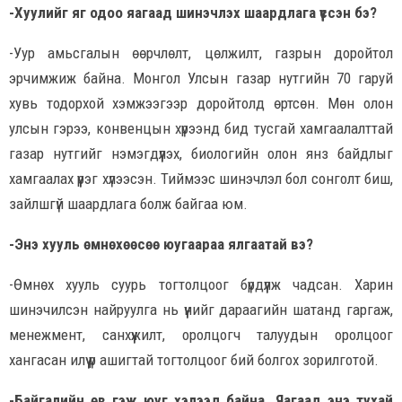
-Хуулийг яг одоо яагаад шинэчлэх шаардлага үүссэн бэ?
-Уур амьсгалын өөрчлөлт, цөлжилт, газрын доройтол
эрчимжиж байна. Монгол Улсын газар нутгийн 70 гаруй
хувь тодорхой хэмжээгээр доройтолд өртсөн. Мөн олон
улсын гэрээ, конвенцын хүрээнд бид тусгай хамгаалалттай
газар нутгийг нэмэгдүүлэх, биологийн олон янз байдлыг
хамгаалах үүрэг хүлээсэн. Тиймээс шинэчлэл бол сонголт биш,
зайлшгүй шаардлага болж байгаа юм.
-Энэ хууль өмнөхөөсөө юугаараа ялгаатай вэ?
-Өмнөх хууль суурь тогтолцоог бүрдүүлж чадсан. Харин
шинэчилсэн найруулга нь үүнийг дараагийн шатанд гаргаж,
менежмент, санхүүжилт, оролцогч талуудын оролцоог
хангасан илүү үр ашигтай тогтолцоог бий болгох зорилготой.
-Байгалийн өв гэж юуг хэлээд байна. Яагаад энэ тухай