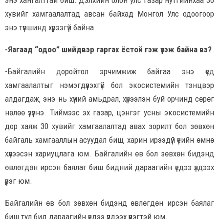
хувийг хамгаалалтад авсан байхад Монгол Улс одоогоор
энэ түвшинд хүрээгүй байна.
-Яагаад “одоо” шийдвэр гаргах ёстой гэж үзэж байна вэ?
-Байгалийн доройтол эрчимжиж байгаа энэ үед
хамгаалалтыг нэмэгдүүлэхгүй бол экосистемийн тэнцвэр
алдагдаж, энэ нь хүний амьдрал, хүрээлэн буй орчинд сөрөг
нөлөө үзүүлнэ. Тиймээс эх газар, цэнгэг усны экосистемийн
дор хаяж 30 хувийг хамгаалалтад авах зорилт бол зөвхөн
байгаль хамгааллын асуудал биш, харин ирээдүй үеийн өмнө
хүлээсэн хариуцлага юм. Байгалийн өв бол зөвхөн бидэнд
өвлөгдөн ирсэн баялаг биш бидний дараагийн үедээ үлдээх
үүрэг юм.
Байгалийн өв бол зөвхөн бидэнд өвлөгдөн ирсэн баялаг
биш тул бид дараагийн үедээ үлдээх үүрэгтэй юм.