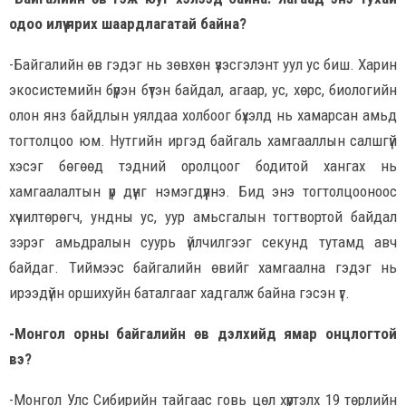
одоо илүү ярих шаардлагатай байна?
-Байгалийн өв гэдэг нь зөвхөн үзэсгэлэнт уул ус биш. Харин
экосистемийн бүрэн бүтэн байдал, агаар, ус, хөрс, биологийн
олон янз байдлын уялдаа холбоог бүхэлд нь хамарсан амьд
тогтолцоо юм. Нутгийн иргэд байгаль хамгааллын салшгүй
хэсэг бөгөөд тэдний оролцоог бодитой хангах нь
хамгаалалтын үр дүнг нэмэгдүүлнэ. Бид энэ тогтолцооноос
хүчилтөрөгч, ундны ус, уур амьсгалын тогтвортой байдал
зэрэг амьдралын суурь үйлчилгээг секунд тутамд авч
байдаг. Тиймээс байгалийн өвийг хамгаална гэдэг нь
ирээдүйн оршихуйн баталгааг хадгалж байна гэсэн үг.
-Монгол орны байгалийн өв дэлхийд ямар онцлогтой
вэ?
-Монгол Улс Сибирийн тайгаас говь цөл хүртэлх 19 төрлийн