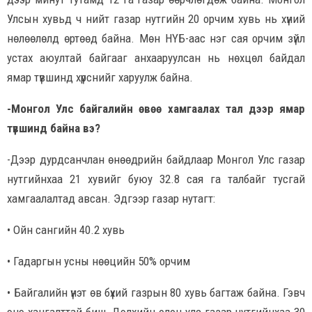
Улсын хувьд ч нийт газар нутгийн 20 орчим хувь нь хүний
нөлөөлөлд өртөөд байна. Мөн НҮБ-аас нэг сая орчим зүйл
устах аюултай байгааг анхааруулсан нь нөхцөл байдал
ямар түвшинд хүрснийг харуулж байна.
-Монгол Улс байгалийн өвөө хамгаалах тал дээр ямар
түвшинд байна вэ?
-Дээр дурдсанчлан өнөөдрийн байдлаар Монгол Улс газар
нутгийнхаа 21 хувийг буюу 32.8 сая га талбайг тусгай
хамгаалалтад авсан. Эдгээр газар нутагт:
• Ойн сангийн 40.2 хувь
• Гадаргын усны нөөцийн 50% орчим
• Байгалийн үнэт өв бүхий газрын 80 хувь багтаж байна. Гэвч
энэ хангалттай биш. Дэлхийн олон улс газар нутгийнхаа 30