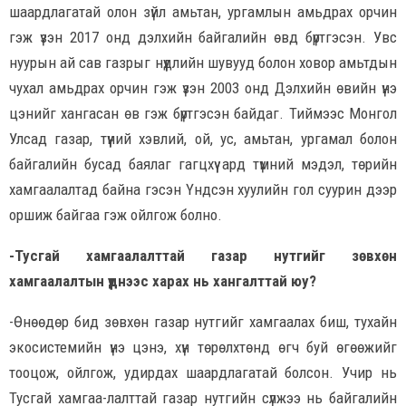
шаардлагатай олон зүйл амьтан, ургамлын амьдрах орчин
гэж үзэн 2017 онд дэлхийн байгалийн өвд бүртгэсэн. Увс
нуурын ай сав газрыг нүүдлийн шувууд болон ховор амьтдын
чухал амьдрах орчин гэж үзэн 2003 онд Дэлхийн өвийн үнэ
цэнийг хангасан өв гэж бүртгэсэн байдаг. Тиймээс Монгол
Улсад газар, түүний хэвлий, ой, ус, амьтан, ургамал болон
байгалийн бусад баялаг гагцхүү ард түмний мэдэл, төрийн
хамгаалалтад байна гэсэн Үндсэн хуулийн гол суурин дээр
оршиж байгаа гэж ойлгож болно.
-Тусгай хамгаалалттай газар нутгийг зөвхөн
хамгаалалтын үүднээс харах нь хангалттай юу?
-Өнөөдөр бид зөвхөн газар нутгийг хамгаалах биш, тухайн
экосистемийн үнэ цэнэ, хүн төрөлхтөнд өгч буй өгөөжийг
тооцож, ойлгож, удирдах шаардлагатай болсон. Учир нь
Тусгай хамгаа-лалттай газар нутгийн сүлжээ нь байгалийн