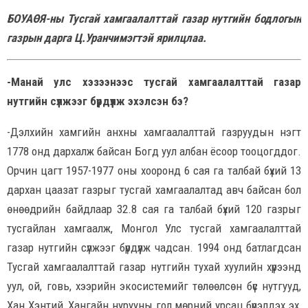
БОУАӨЯ-ны Тусгай хамгаалалттай газар нутгийн бодлогын
газрын дарга Ц.Уранчимэгтэй ярилцлаа.
-Манай улс хэзээнээс тусгай хамгаалалттай газар
нутгийн сүлжээг бүрдүүлж эхэлсэн бэ?
-Дэлхийн хамгийн анхны хамгаалалттай газруудын нэгт
1778 онд дархалж байсан Богд уул албан ёсоор тооцогддог.
Орчин цагт 1957-1977 оны хооронд 6 сая га талбай бүхий 13
дархан цаазат газрыг тусгай хамгаалалтад авч байсан бол
өнөөдрийн байдлаар 32.8 сая га талбай бүхий 120 газрыг
тусгайлан хамгаалж, Монгол Улс тусгай хамгаалалттай
газар нутгийн сүлжээг бүрдүүлж чадсан. 1994 онд батлагдсан
Тусгай хамгаалалттай газар нутгийн тухай хуулийн хүрээнд
уул, ой, говь, хээрийн экосистемийг төлөөлсөн бүс нутгууд,
Хан Хэнтий, Хангайн нурууны гол мөрний урсац бүрэлдэх эх,