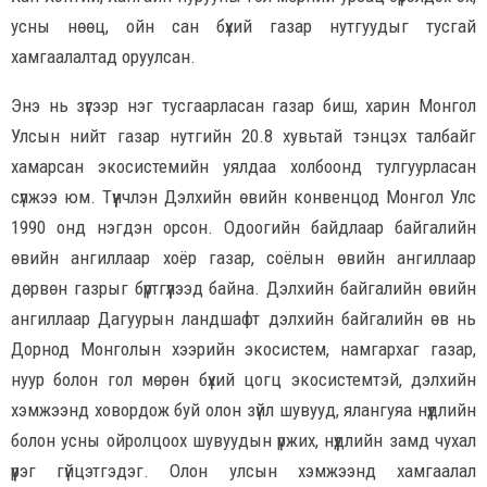
усны нөөц, ойн сан бүхий газар нутгуудыг тусгай
хамгаалалтад оруулсан.
Энэ нь зүгээр нэг тусгаарласан газар биш, харин Монгол
Улсын нийт газар нутгийн 20.8 хувьтай тэнцэх талбайг
хамарсан экосистемийн уялдаа холбоонд тулгуурласан
сүлжээ юм. Түүнчлэн Дэлхийн өвийн конвенцод Монгол Улс
1990 онд нэгдэн орсон. Одоогийн байдлаар байгалийн
өвийн ангиллаар хоёр газар, соёлын өвийн ангиллаар
дөрвөн газрыг бүртгүүлээд байна. Дэлхийн байгалийн өвийн
ангиллаар Дагуурын ландшафт дэлхийн байгалийн өв нь
Дорнод Монголын хээрийн экосистем, намгархаг газар,
нуур болон гол мөрөн бүхий цогц экосистемтэй, дэлхийн
хэмжээнд ховордож буй олон зүйл шувууд, ялангуяа нүүдлийн
болон усны ойролцоох шувуудын үржих, нүүдлийн замд чухал
үүрэг гүйцэтгэдэг. Олон улсын хэмжээнд хамгаалал