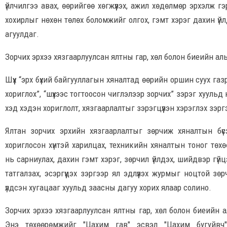
үйлчилгээ авах, өөрийгөө хөгжүүлэх, ажил хөдөлмөр эрхэлж гэр 
хохирлыг нөхөн төлөх боломжийг олгох, гэмт хэрэг дахин ү
агуулдаг.
Зорчих эрхээ хязгаарлуулсан ялтны гар, хөл болон биеийн аль
Шүүх “эрх бүхий байгууллагын хяналтад өөрийн оршин суух газ
хориглох”, “шүүхээс тогтоосон чиглэлээр зорчих” зэрэг хуульд
хэд хэдэн хориглолт, хязгаарлалтыг зэрэгцүүлэн хэрэглэх зэр
Ялтан зорчих эрхийн хязгаарлалтыг зөрчиж хяналтын бүсэ
хориглосон хүнтэй харилцах, техникийн хяналтын тоног төх
нь сарниулах, дахин гэмт хэрэг, зөрчил үйлдэх, шийдвэр гүй
татгалзах, эсэргүүцэх зэргээр ял эдлүүлэх журмыг ноцтой зө
үлдсэн хугацааг хуульд заасны дагуу хорих ялаар солино.
Зорчих эрхээ хязгаарлуулсан ялтны гар, хөл болон биеийн ал
Энэ төхөөрөмжийг "Цахим гав" эсвэл "Цахим бугуйвч"