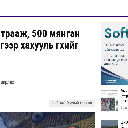
нтрааж, 500 мянган
гээр хахууль өгөхийг
гаарлах
Амр
гүүр
авт
Нийгэм
Хуулийн эрх зүй
8 сар
ЦУОШ
буц.