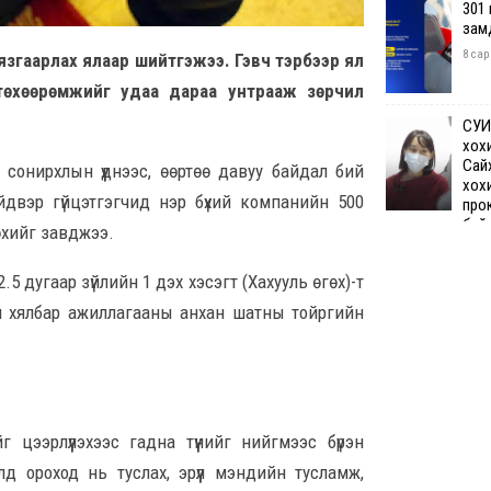
301
зам
8 сар
хязгаарлах ялаар шийтгэжээ. Гэвч тэрбээр ял
ах төхөөрөмжийг удаа дараа унтрааж зөрчил
СУИ
хох
Сай
г сонирхлын үүднээс, өөртөө давуу байдал бий
хох
ийдвэр гүйцэтгэгчид нэр бүхий компанийн 500
про
бай
гөхийг завджээ.
8 сар 7. 12:50
5 дугаар зүйлийн 1 дэх хэсэгт (Хахууль өгөх)-т
Өчи
гийн хялбар ажиллагааны анхан шатны тойргийн
дүн
хий
8 сар
Шата
 цээрлүүлэхээс гадна түүнийг нийгмээс бүрэн
хяз
төгр
ралд ороход нь туслах, эрүүл мэндийн тусламж,