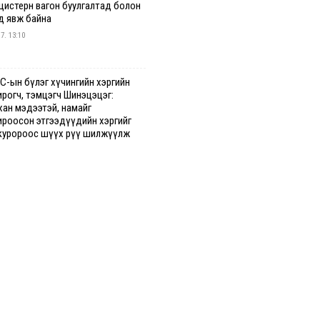
 цистерн вагон буулгалтад болон
д явж байна
 7. 13:10
С-ын бүлэг хүчингийн хэргийн
ирогч, тэмцэгч Шинэцэцэг:
хан мэдээтэй, намайг
ироосон этгээдүүдийн хэргийг
куророос шүүх рүү шилжүүлж
гааг сонслоо
гдрийн байдлаар ₮10000 доош
гээр шатахууны худалдан авалт
сэн 1500 баримт бүртгэгджээ
 7. 12:37
хуун олголтыг 50,000 төгрөгөөр
гаарласныг нэмэгдүүлж 100,000
өгт хүргэхээр судалж байгаа