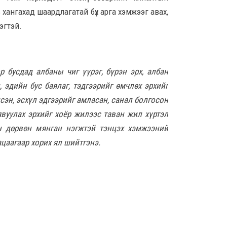
8 сар
 хангахад шаардлагатай бүх арга хэмжээг авах,
рэгтэй.
Б.С
103
эрхлэ
р бусдад албаны чиг үүрэг, бүрэн эрх, албан
8 сар
 эдийн бус баялаг, тэдгээрийг өмчлөх эрхийг
Эрэ
сэн, эсхүл эдгээрийг амласан, санал болгосон
8 сар
вуулах эрхийг хоёр жилээс таван жил хүртэл
ан дөрвөн мянган нэгжтэй тэнцэх хэмжээний
гацаагаар хорих ял шийтгэнэ.
С.А
зал
бар
мэд
сис
8 сар 6. 16:54
“Хо