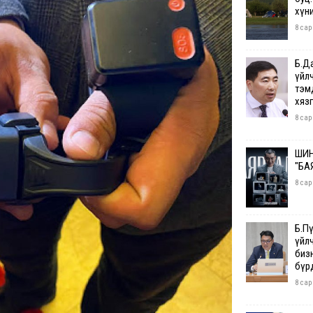
хүн
8 сар
Б.Д
үйл
тэм
хяз
8 сар
ШИН
"БА
8 сар
Б.П
үйл
бизн
бүр
8 сар