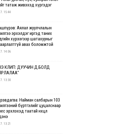
ийг татаж живэхэд хүргэдэг
 7. 15:44
ашпүрэв: Аялал жуулчлалын
чилгээ эрхэлдэг иргэд таних
дгийн хүрээгээр шатахууныг
гаарлалтгүй авах боломжтой
 7. 14:06
Э КЛИП: ДУУЧИН Д.БОЛД
ЯРЛАЛАА"
 7. 13:30
үрэвдагва: Найман салбарын 103
чилгээний бүртгэлийг цуцалснаар
ес эрхлэхэд таатай нөхцөл
дэнэ
 7. 13:21