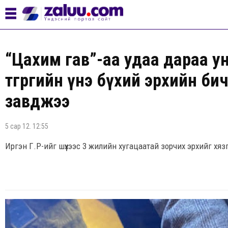
“Цахим гав”-аа удаа дараа у
төгрөгийн үнэ бүхий эрхийн бич
завджээ
5 сар 12. 12:55
Иргэн Г.Р-ийг шүүхээс 3 жилийн хугацаатай зорчих эрхийг хяз