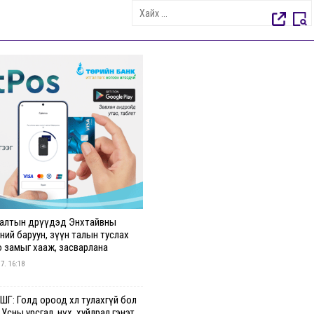
алтын өдрүүдэд Энхтайвны
ний баруун, зүүн талын туслах
о замыг хааж, засварлана
 7. 16:18
Г: Голд ороод хөл тулахгүй бол
 Усны урсгал, нүх, хуйлрал гэнэт