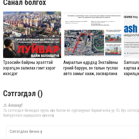
Санал болгох
Түрээсийн байрны эрэлттэй
Амралтын өдрүүдэд Энхтайвны
Samsung
зэрэгцэн залилах гэмт хэрэг
гүүрний баруун, зүүн талын туслах
картаа 
ихэсдэг
авто замыг хааж, засварлана
харилцаг
Сэтгэгдэл ()
⚠ Анхаар!
Та сэтгэгдэл бичихдээ хууль зүйн болон ёс суртахууныг баримтална уу. Ёс бус сэтгэ
байгууллага хариуцлага хүлээхгүй.