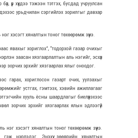
8 сар
бүл, үр хүүхдээ тэжээн тэтгэх, бусдад учруулсан
йлдэхээс урьдчилан сэргийлэх зорилгыг давхар
Ц.С
хурл
кон
ахи
 нэг хэсэгт хяналтын тоног төхөөрөмж зүүнэ.
8 сар
раас явахыг хориглох”, “тодорхой газар очихыг
Замы
 нэрлэн заасан хязгаарлалтын аль нэгийг, эсхүл
ноцт
гээр зорчих эрхийг хязгаарлах ялыг оноодог.
хар
чөлөө
эс гарах, хориглосон газарт очих, уулзахыг
8 сар
өөрөмжийг устгах, гэмтээх, хэвийн ажиллагааг
Ний
цэтгэгчийн хууль ёсны шаардлагыг биелүүлэхээс
шат
рчвөл зорчих эрхийг хязгаарлах ялын эдлээгүй
үлд
8 сар
ь нэг хэсэгт хяналтын тоног төхөөрөмж зүүнэ.
Энэ
5,20
 гэж нэрлэдэг. Энэхүү зөөврийн хяналтын