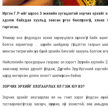
Иргэн Г.Р-ийг шүүхээс 3 жилийн хугацаатай зорчих эрхийг 
эдэлж байхдаа хуульд заасан үүргээ биелүүлээгүй, хян
гаргасан.
Улмаар энэ үйлдэлдээ зохих хариуцлага хүлээхгүй байх аши
болгох зорилгоор ... шүүхийн шийдвэр гүйцэтгэх газрын ш
мянган төгрөгийн үнэ бүхий эрхийн бичгийг хахууль болгож ө
Нийслэлийн прокурорын газраас эл хэрэгт Эрүүгийн хуулийн 22.
зааснаар яллах дүгнэлт үйлдэж, Дүүргийн Эрүү, Иргэний хэр
шүүхэд өнгөрсөн долоо хоногт шилжүүлсэн байна.
ЗОРЧИХ ЭРХИЙГ ХЯЗГААРЛАХ ЯЛ ГЭЖ ЮУ ВЭ?
Зорчих эрхийг хязгаарлах ял нь гэмт хэрэг үйлдсэн хүнийг
тусгаарлахгүйгээр засарч, хүмүүжих, зүй зохистой, зөв амьд