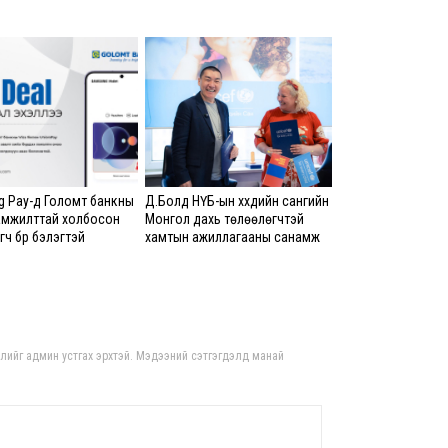
тус
14-н
8 сар
Орон
тох
ажи
хан
бай
 Pay-д Голомт банкны
Д.Болд НҮБ-ын хүүхдийн сангийн
8 сар 6. 15:15
амжилттай холбосон
Монгол дахь төлөөлөгчтэй
ч бүр бэлэгтэй
хамтын ажиллагааны санамж
бичигт гарын үсэг зурлаа
Бар
яаг
8 сар
гдлийг админ устгах эрхтэй. Мэдээний сэтгэгдэлд манай
Өмгө
Б.Ч
гүт
шалг
мэт