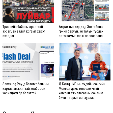
Түрээсийн байрны эрэлттэй
Амралтын өдрүүдэд Энхтайвны
зэрэгцэн залилах гэмт хэрэг
гүүрний баруун, зүүн талын туслах
ихэсдэг
авто замыг хааж, засварлана
Samsung Pay-д Голомт банкны
Д.Болд НҮБ-ын хүүхдийн сангийн
картаа амжилттай холбосон
Монгол дахь төлөөлөгчтэй
харилцагч бүр бэлэгтэй
хамтын ажиллагааны санамж
бичигт гарын үсэг зурлаа