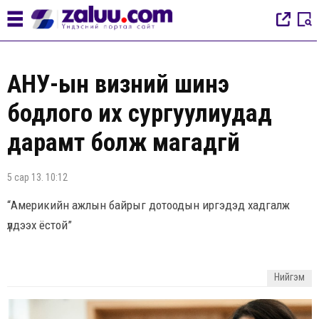
АНУ-ын визний шинэ
бодлого их сургуулиудад
дарамт болж магадгүй
5 сар 13. 10:12
“Америкийн ажлын байрыг дотоодын иргэдэд хадгалж
үлдээх ёстой”
Нийгэм