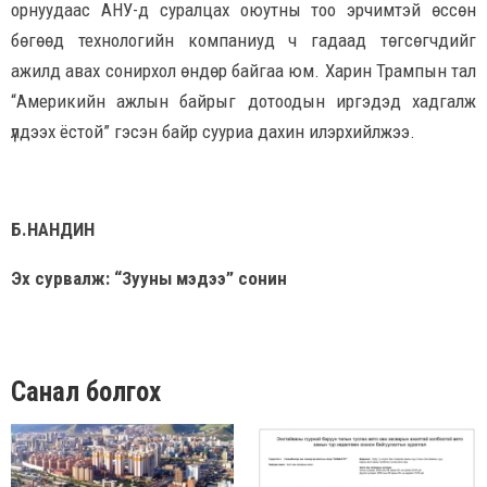
орнуудаас АНУ-д суралцах оюутны тоо эрчимтэй өссөн
бөгөөд технологийн компаниуд ч гадаад төгсөгчдийг
ажилд авах сонирхол өндөр байгаа юм. Харин Трампын тал
“Америкийн ажлын байрыг дотоодын иргэдэд хадгалж
үлдээх ёстой” гэсэн байр сууриа дахин илэрхийлжээ.
Б.НАНДИН
Эх сурвалж: “Зууны мэдээ” сонин
Санал болгох