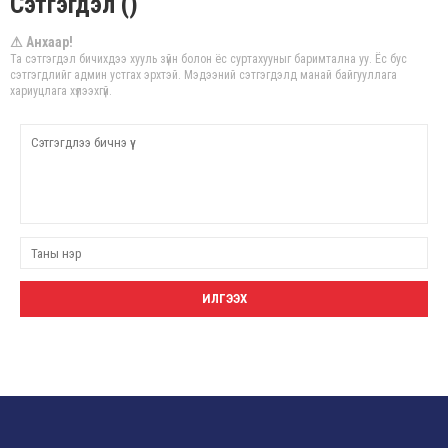
Сэтгэгдэл ()
⚠ Анхаар!
Та сэтгэгдэл бичихдээ хууль зүйн болон ёс суртахууныг баримтална уу. Ёс бус
сэтгэгдлийг админ устгах эрхтэй. Мэдээний сэтгэгдэлд манай байгууллага
хариуцлага хүлээхгүй.