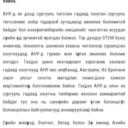
байна.
АНУ-д их дээд сургууль төгссөн гадаад оюутан сургууль
төгссөнөөс хойш тодорхой хугацаанд ажиллах боломжтой
байдаг бол энэхүү хөтөлбөрийн нөхцөлийг чангатгах асуудал
сүүлийн үед эрчимтэй яригдах болжээ. Тэр дундуу STEM буюу
инженер, технологи, шинжлэх ухааны чиглэлээр суралцсан
оюутнуудад АНУ-д гурван жил хүртэл ажиллах боломж
олгодог. Гэхдээ шинэ хязгаарлалт хэрэгжиж эхэлвэл
гадаад оюутнууд АНУ-аас илүү Канад, Австрали, Их Британи
зэрэг улсыг сонгох магадлал нэмэгдэнэ хэмээн
мэргэжилтнүүд болгоомжилж байна. Гэхдээ АНУ-д олон их
сургууль гадаад оюутны төлбөрөөс ихээхэн хамааралтай
байдаг тул энэ нь санхүүгийн дарамт үүсгэж болзошгүйг
боловсролын байгууллагууд анхааруулсаар байна.
Сүүлийн жилүүдэд Энэтхэг, Хятад болон Зүүн өмнөд Азийн