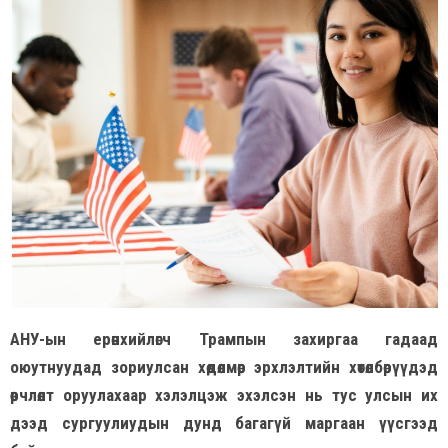
АНУ-ын ерөнхийлөгч Трампын захиргаа гадаад
оюутнуудад зориулсан хөдөлмөр эрхлэлтийн хөтөлбөрүүдэд
өөрчлөлт оруулахаар хэлэлцэж эхэлсэн нь тус улсын их
дээд сургуулиудын дунд багагүй маргаан үүсгээд