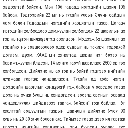
эвдрэлтэй байсан. Мөн 106 гадаад иргэдийн шарил 106
байсан. Тэдгээрийн 22-ыг нь тухайн улсын Элчин сайдын
яам болон Гадаадын иргэдийн харьяатын газар, Цагаач
иргэдийн холбоодоор дамжуулан холбогдож 22 шарилын ар
гэр нь нүүлгэн шилжүүлэлтэд оролцсон. Мэдээж бүх шарилыг ар
гэрийнх нь зөвшөөрлөөр өдөр судрыг нь тохирч тодорхой
дэглэм, дүрэм, ХААБ-ын хяналтад шарил нэг бүрээр нь
баримтжуулан үйлдсэн. 14 мянга гаруй шарилаас 2500 ар гэр
холбогдсон. Дийлэнх нь ар гэр нь байгүй гэдгээр нийтийн
журмаар гаргаж чандарласан. Тухайн үед хоёр иргэн
дээдсийн шарилыг хөндүүлэхгүй гэж байсан ч өөрсдөө газар
дээр нь очиж булш нь хөндөгдсөн, эрсэлд орсныг хараад
чандарлуулах шийдвэрээ гаргаж байсан” гэж байлаа. Уг
хаалттай оршуулгын газрын шарилын дийлэнх буюу 90
хувь нь 20-30 жил болсон аж. Тиймээс газар дээр ил гаргаж
ирэхэд нянгийн халдварын эрч буурсан учраас тус