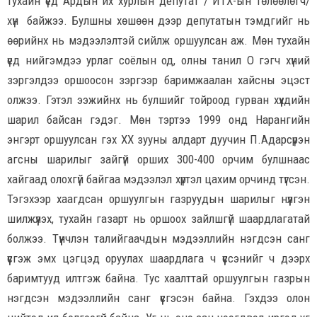
тухайн үед Ардын их хурлын депутат / ИТХ-ын төлөөлөгч/
хүн байжээ. Булшны хөшөөн дээр депутатын тэмдгийг нь
өөрийнх нь мэдээлэлтэй сийлж оршуулсан аж. Мөн тухайн
үед нийгэмдээ урлаг соёлын од, олны танил О гэгч хүний
зэргэлдээ оршоосон зэргээр баримжаалан хайсны эцэст
олжээ. Гэтэл ээжийнх нь булшийг тойроод гурван хүүхдийн
шарил байсан гэдэг. Мөн тэртээ 1999 онд Нарангийн
энгэрт оршуулсан гэх XX зууны алдарт дуучин П.Адарсүрэн
агсны шарилыг зайгүй орших 300-400 орчим булшнаас
хайгаад олохгүй байгаа мэдээлэл хүртэл цахим орчинд түгсэн.
Тэгэхээр хаагдсан оршуулгын газруудын шарилыг нүүлгэн
шилжүүлэх, тухайн газарт нь оршоох зайлшгүй шаардлагатай
болжээ. Түүнчлэн талийгаачдын мэдээллийн нэгдсэн санг
үүсгэж эмх цэгцэд оруулах шаардлага ч үүссэнийг ч дээрх
баримтууд илтгэж байна. Тус хаалттай оршуулгын газрын
нэгдсэн мэдээллийн санг үүсгэсэн байна. Гэхдээ олон