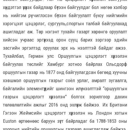
хүндэтгэл үзүүлэх байдлаар бүтээн байгуулдаг бол нөгөө хэлбэр
нь нийгэм рүү чиглэсэн бүтээн байгуулалт буюу нийгмийн
хэрэгцээт цэцэрлэг, сургууль,спортын талбай байгуулахад
ашигладаг аж. Төр нэгэнт тухайн газарт хөрөнгө оруулалт
хийсэн учраас эргүүлээд орон сууц барих зэргээр эдийн
засгийн эргэлтэд оруулах эрх нь нээлттэй байдаг ажээ.
Тухайлбал, Герман улс Оршуулгын цэцэрлэгт хүрээлэн
байгуулах төслийг Хамбург хотноо байрлах Ольсдорф
оршуулгын газар нь 1877 онд байгуулагдсан бөгөөд хуучны
хэвшмэл оршуулгын газрыг соёл урлаг, амралт зугаалга,
байгалийн элементүүдийг шингээн илүү нээлттэй “оршуулгын
газрын цэцэрлэгт хүрээлэн” болгох зорилгоор дахин
төлөвлөлтийн ажлыг 2016 онд эхлүүлж байжээ. Их Британи
Гэгээн Жеймсийн цэцэрлэгт хүрээлэн нь Лондон хотын
Euston өртөөнөөс баруун зүгт байрладаг ба 1788-1853 оны
хооронд нийтийн оршуулгын газраар ашиглагдаж байжээ.