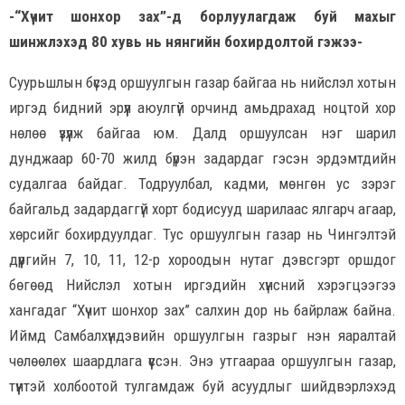
-“Хүчит шонхор зах”-д борлуулагдаж буй махыг
шинжлэхэд 80 хувь нь нянгийн бохирдолтой гэжээ-
Суурьшлын бүсэд оршуулгын газар байгаа нь нийслэл хотын
иргэд бидний эрүүл аюулгүй орчинд амьдрахад ноцтой хор
нөлөө үзүүлж байгаа юм. Далд оршуулсан нэг шарил
дунджаар 60-70 жилд бүрэн задардаг гэсэн эрдэмтдийн
судалгаа байдаг. Тодруулбал, кадми, мөнгөн ус зэрэг
байгальд задардаггүй хорт бодисууд шарилаас ялгарч агаар,
хөрсийг бохирдуулдаг. Тус оршуулгын газар нь Чингэлтэй
дүүргийн 7, 10, 11, 12-р хороодын нутаг дэвсгэрт оршдог
бөгөөд Нийслэл хотын иргэдийн хүнсний хэрэгцээгээ
хангадаг “Хүчит шонхор зах” салхин дор нь байрлаж байна.
Иймд Самбалхүндэвийн оршуулгын газрыг нэн яаралтай
чөлөөлөх шаардлага үүссэн. Энэ утгаараа оршуулгын газар,
түүнтэй холбоотой тулгамдаж буй асуудлыг шийдвэрлэхэд