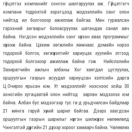
гүйцэтгэх компанийг сонгон шалгаруулах аж. Гүйцэтгэгч
компани тодрохтой зэрэгцээд мэдээллийн санг олон
нийтэд ил болгохоор ажиллаж байгаа. Мөн гурвалсан
гэрээний загварыг боловсруулах шатандаа санал авч
байна. Нэгдсэн мэдээллийн санг хүлээн авах программыг
хүлээж байна. Цахим хөгжлийн яамнаас домайн нэрээ
тодорхой болгох, хөгжүүлэлтийг хариуцах хуулийн этгээд
тодорхой болгохоор ажиллаж байна гэж Нийслэлийн
Захирагчийн ажлын албаны Хог хаягдал цуглуулах,
оршуулгын газрын асуудал хариуцсан хэлтсийн дарга
Ц.Очироо ярьсан юм. Уг мэдээллийг нээснээс хойш 30
хоногийн хугацаатай олон нийтэд зарлан мэдээлэх юм
байна. Албан бус мэдээгээр тус га-д урьдчилсан байдлаар
21 мянга гаруй хүний шарил байгаа. Дээрх хаагдсан
оршуулгын газрын шарилыг нүүлгэн шилжүүлэх нөлөөлөлд
Чингэлтэй дүүргийн 21 дүгээр хороог хамаарч байна. Чөлөөлөх