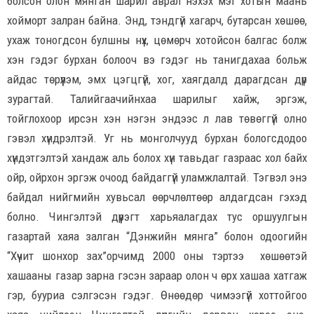
болсон олон мянган шарил аврал нэхэх мэт хотын маань
хойморт залран байна. Энд, тэндгүй хагарч, бутарсан хөшөө,
ухаж тоногдсон булшны нүх, цөмөрч хотойсон балгас болж
хэн гэдэг бурхан болооч вэ гэдэг нь танигдахаа больж
айдас төрүүлэм, эмх цэгцгүй, хог, хаягдалд дарагдсан дүр
зурагтай. Талийгаачийнхаа шарилыг хайж, эргэж,
тойглохоор ирсэн хэн нэгэн эндээс л лав төвөггүй олно
гэвэл хүндрэлтэй. Уг нь монголчууд бурхан бологсдодоо
хүндэтгэлтэй хандаж аль болох хүн тавьдаг газраас хол байх
ойр, ойрхон эргэж очоод байдаггүй уламжлалтай. Тэгвэл энэ
байдал нийгмийн хувьсал өөрчлөлтөөр алдагдсан гэхэд
болно. Чингэлтэй дүүрэгт харьяалагдах тус оршуулгын
газартай хаяа залган “Дэнжийн мянга” болон одоогийн
“Хүчит шонхор зах”орчимд 2000 оны тэртээ хөшөөтэй
хашааны газар зарна гэсэн зараар олон ч өрх хашаа хатгаж
гэр, бууриа сэлгэсэн гэдэг. Өнөөдөр чимээгүй хоттойгоо