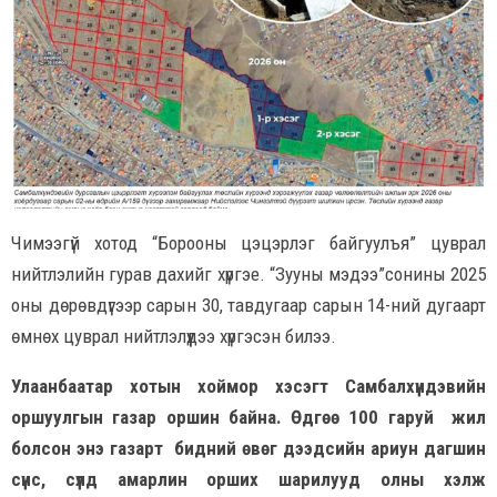
Чимээгүй хотод “Борооны цэцэрлэг байгуулъя” цуврал
нийтлэлийн гурав дахийг хүргэе. “Зууны мэдээ”сонины 2025
оны дөрөвдүгээр сарын 30, тавдугаар сарын 14-ний дугаарт
өмнөх цуврал нийтлэлүүдээ хүргэсэн билээ.
Улаанбаатар хотын хоймор хэсэгт Самбалхүндэвийн
оршуулгын газар оршин байна. Өдгөө 100 гаруй жил
болсон энэ газарт бидний өвөг дээдсийн ариун дагшин
сүнс, сүлд амарлин орших шарилууд олны хэлж