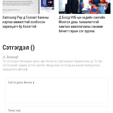
Samsung Pay-д Голомт банкны
Д.Болд НҮБ-ын хүүхдийн сангийн
картаа амжилттай холбосон
Монгол дахь төлөөлөгчтэй
харилцагч бүр бэлэгтэй
хамтын ажиллагааны санамж
бичигт гарын үсэг зурлаа
Сэтгэгдэл ()
⚠ Анхаар!
Та сэтгэгдэл бичихдээ хууль зүйн болон ёс суртахууныг баримтална уу. Ёс бус
сэтгэгдлийг админ устгах эрхтэй. Мэдээний сэтгэгдэлд манай байгууллага
хариуцлага хүлээхгүй.