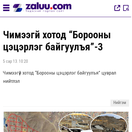
Чимээгүй хотод “Борооны
цэцэрлэг байгуулъя”-3
5 сар 13. 10:20
Чимээгүй хотод “Борооны цэцэрлэг байгуулъя” цуврал
нийтлэл
Нийгэм