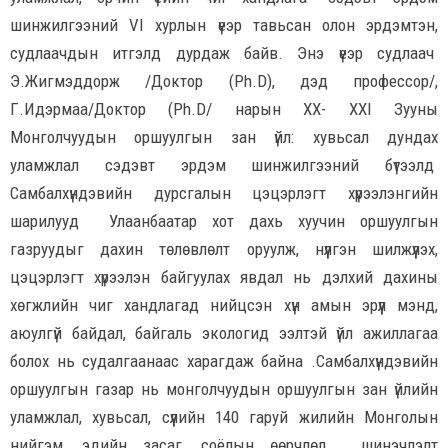
шинжилгээний VI хурлын үеэр тавьсан олон эрдэмтэн,
судлаачдын итгэлд дурдаж байв. Энэ үеэр судлаач
Э.Жигмэддорж /Доктор (Ph.D), дэд профессор/,
Г.Идэрмаа/Доктор (Ph.D/ нарын XX- XXI Зууны
Монголчуудын оршуулгын зан үйл: хувьсал дундах
уламжлал сэдэвт эрдэм шинжилгээний бүтээлд
Самбалхүндэвийн дурсгалын цэцэрлэгт хүрээлэнгийн
шарилууд Улаанбаатар хот дахь хуучин оршуулгын
газруудыг дахин төлөвлөлт оруулж, нүүлгэн шилжүүлэх,
цэцэрлэгт хүрээлэн байгуулах явдал нь дэлхий дахины
хөгжлийн чиг хандлагад нийцсэн хүн амын эрүүл мэнд,
аюулгүй байдал, байгаль экологид ээлтэй үйл ажиллагаа
болох нь судалгаанаас харагдаж байна .Самбалхүндэвийн
оршуулгын газар нь монголчуудын оршуулгын зан үйлийн
уламжлал, хувьсал, сүүлийн 140 гаруй жилийн Монголын
нийгэм, эдийн засаг, соёлын өөрчлөл, шинэчлэлт