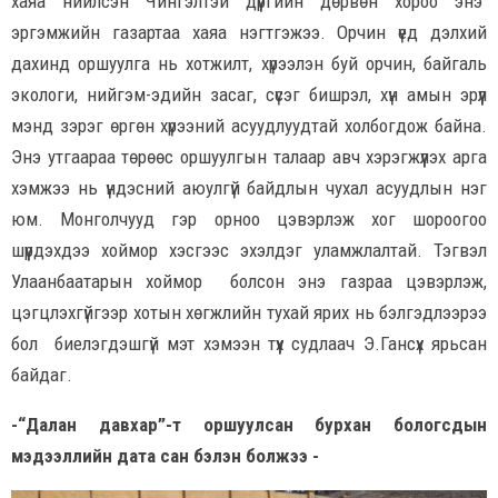
хаяа нийлсэн Чингэлтэй дүүргийн дөрвөн хороо энэ
эргэмжийн газартаа хаяа нэгтгэжээ. Орчин үед дэлхий
дахинд оршуулга нь хотжилт, хүрээлэн буй орчин, байгаль
экологи, нийгэм-эдийн засаг, сүсэг бишрэл, хүн амын эрүүл
мэнд зэрэг өргөн хүрээний асуудлуудтай холбогдож байна.
Энэ утгаараа төрөөс оршуулгын талаар авч хэрэгжүүлэх арга
хэмжээ нь үндэсний аюулгүй байдлын чухал асуудлын нэг
юм. Монголчууд гэр орноо цэвэрлэж хог шороогоо
шүүрдэхдээ хоймор хэсгээс эхэлдэг уламжлалтай. Тэгвэл
Улаанбаатарын хоймор болсон энэ газраа цэвэрлэж,
цэгцлэхгүйгээр хотын хөгжлийн тухай ярих нь бэлгэдлээрээ
бол биелэгдэшгүй мэт хэмээн түүх судлаач Э.Гансүх ярьсан
байдаг.
-“Далан давхар”-т оршуулсан бурхан бологсдын
мэдээллийн дата сан бэлэн болжээ -