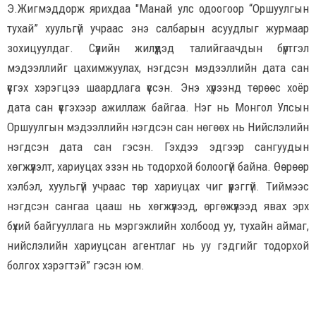
Э.Жигмэддорж ярихдаа "Манай улс одоогоор “Оршуулгын
тухай” хуульгүй учраас энэ салбарын асуудлыг журмаар
зохицуулдаг. Сүүлийн жилүүдэд талийгаачдын бүртгэл
мэдээллийг цахимжуулах, нэгдсэн мэдээллийн дата сан
үүсгэх хэрэгцээ шаардлага үүссэн. Энэ хүрээнд төрөөс хоёр
дата сан үүсгэхээр ажиллаж байгаа. Нэг нь Монгол Улсын
Оршуулгын мэдээллийн нэгдсэн сан нөгөөх нь Нийслэлийн
нэгдсэн дата сан гэсэн. Гэхдээ эдгээр сангуудын
хөгжүүлэлт, хариуцах эзэн нь тодорхой болоогүй байна. Өөрөөр
хэлбэл, хуульгүй учраас төр хариуцах чиг үүрэггүй. Тиймээс
нэгдсэн сангаа цааш нь хөгжүүлээд, өргөжүүлээд явах эрх
бүхий байгууллага нь мэргэжлийн холбоод уу, тухайн аймаг,
нийслэлийн хариуцсан агентлаг нь уу гэдгийг тодорхой
болгох хэрэгтэй” гэсэн юм.