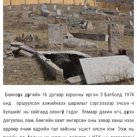
Баянзүрх дүүргийн 16 дугаар хорооны иргэн З.Батболд 1974
онд оршуулсан ээжийнхээ шарилыг сэргээхээр очсон ч
булшийг нь хайгаад олоогүй гэдэг. Улмаар дахин эгч, дүүсээ
дагуулан, лам, бөөгийн хамт өнгөрсөн оны хавар ханш нээх
өдрөөр очиж өдрийн тал хайсны эцэст олсон юм. Ээж нь