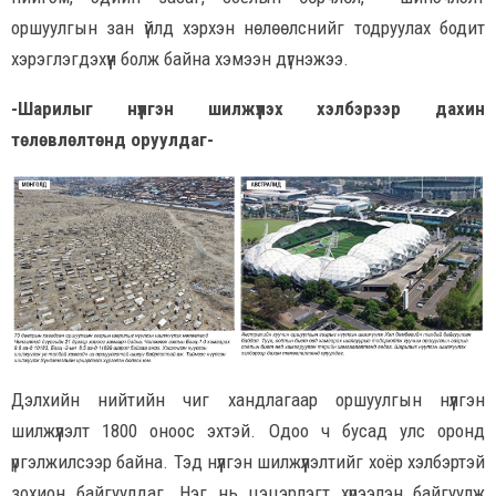
оршуулгын зан үйлд хэрхэн нөлөөлснийг тодруулах бодит
хэрэглэгдэхүүн болж байна хэмээн дүгнэжээ.
-Шарилыг нүүлгэн шилжүүлэх хэлбэрээр дахин
төлөвлөлтөнд оруулдаг-
Дэлхийн нийтийн чиг хандлагаар оршуулгын нүүлгэн
шилжүүлэлт 1800 оноос эхтэй. Одоо ч бусад улс оронд
үргэлжилсээр байна. Тэд нүүлгэн шилжүүлэлтийг хоёр хэлбэртэй
зохион байгуулдаг. Нэг нь цэцэрлэгт хүрээлэн байгуулж