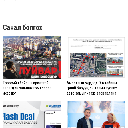
Санал болгох
Түрээсийн байрны эрэлттэй
Амралтын өдрүүдэд Энхтайвны
зэрэгцэн залилах гэмт хэрэг
гүүрний баруун, зүүн талын туслах
ихэсдэг
авто замыг хааж, засварлана