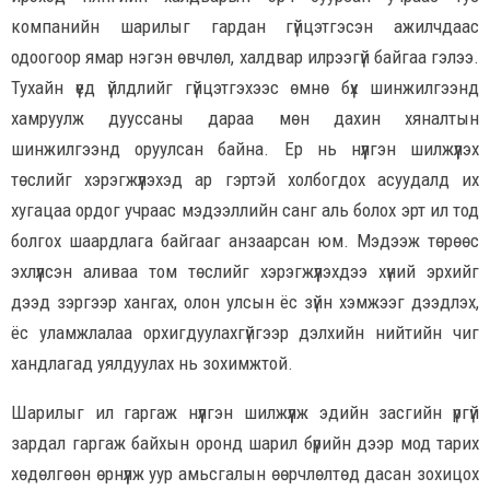
компанийн шарилыг гардан гүйцэтгэсэн ажилчдаас
одоогоор ямар нэгэн өвчлөл, халдвар илрээгүй байгаа гэлээ.
Тухайн үед үйлдлийг гүйцэтгэхээс өмнө бүх шинжилгээнд
хамруулж дууссаны дараа мөн дахин хяналтын
шинжилгээнд оруулсан байна. Ер нь нүүлгэн шилжүүлэх
төслийг хэрэгжүүлэхэд ар гэртэй холбогдох асуудалд их
хугацаа ордог учраас мэдээллийн санг аль болох эрт ил тод
болгох шаардлага байгааг анзаарсан юм. Мэдээж төрөөс
эхлүүлсэн аливаа том төслийг хэрэгжүүлэхдээ хүний эрхийг
дээд зэргээр хангах, олон улсын ёс зүйн хэмжээг дээдлэх,
ёс уламжлалаа орхигдуулахгүйгээр дэлхийн нийтийн чиг
хандлагад уялдуулах нь зохимжтой.
Шарилыг ил гаргаж нүүлгэн шилжүүлж эдийн засгийн үргүй
зардал гаргаж байхын оронд шарил бүрийн дээр мод тарих
хөдөлгөөн өрнүүлж уур амьсгалын өөрчлөлтөд дасан зохицох