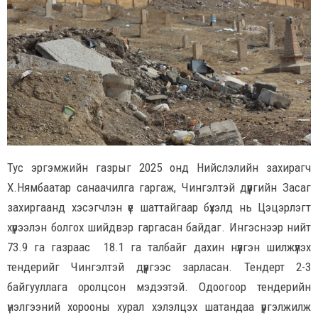
Тус эргэмжийн газрыг 2025 онд Нийслэлийн захирагч
Х.Нямбаатар санаачилга гаргаж, Чингэлтэй дүүргийн Засаг
захиргаанд хэсэгчлэн үе шаттайгаар бүхэлд нь Цэцэрлэгт
хүрээлэн болгох шийдвэр гаргасан байдаг. Ингэснээр нийт
73.9 га газраас 18.1 га талбайг дахин нүүлгэн шилжүүлэх
тендерийг Чингэлтэй дүүргээс зарласан. Тендерт 2-3
байгууллага оролцсон мэдээтэй. Одоогоор тендерийн
үнэлгээний хорооны хурал хэлэлцэх шатандаа үргэлжилж