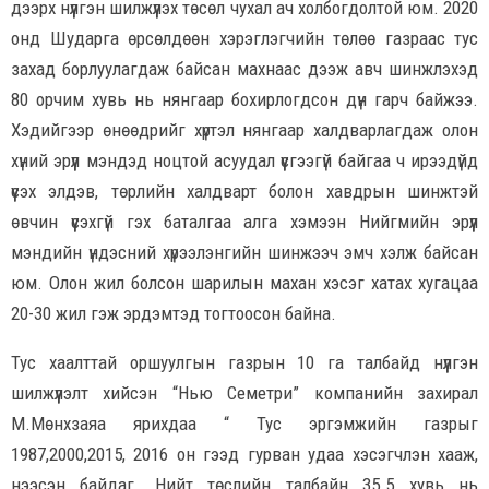
дээрх нүүлгэн шилжүүлэх төсөл чухал ач холбогдолтой юм. 2020
онд Шударга өрсөлдөөн хэрэглэгчийн төлөө газраас тус
захад борлуулагдаж байсан махнаас дээж авч шинжлэхэд
80 орчим хувь нь нянгаар бохирлогдсон дүн гарч байжээ.
Хэдийгээр өнөөдрийг хүртэл нянгаар халдварлагдаж олон
хүний эрүүл мэндэд ноцтой асуудал үүсгээгүй байгаа ч ирээдүйд
үүсэх элдэв, төрлийн халдварт болон хавдрын шинжтэй
өвчин үүсэхгүй гэх баталгаа алга хэмээн Нийгмийн эрүүл
мэндийн үндэсний хүрээлэнгийн шинжээч эмч хэлж байсан
юм. Олон жил болсон шарилын махан хэсэг хатах хугацаа
20-30 жил гэж эрдэмтэд тогтоосон байна.
Тус хаалттай оршуулгын газрын 10 га талбайд нүүлгэн
шилжүүлэлт хийсэн “Нью Семетри” компанийн захирал
М.Мөнхзаяа ярихдаа “ Тус эргэмжийн газрыг
1987,2000,2015, 2016 он гээд гурван удаа хэсэгчлэн хааж,
нээсэн байдаг. Нийт төслийн талбайн 35.5 хувь нь