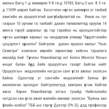
ажлын Багц-1 д хамаарах 9.8 га-д 10183, Багц-2-ын 8.5 га-
д 11699 шарил байгаа. Хэсэгчлэн нүүлгэн шилжүүлэх уг талбай
хамгийн их оршуулгатай шигүү байрлалтай нь. Өмнө нь тус
газрын 10 орчим га талбайг дахин төлөвлөлтөд оруулж 14
мянга гаруй шарилыг ар гэр гэрийнх нь оролцоотойгоор
нүүлгэн шилжүүлж зармыг нь чандарлаж улмаар “Хүндэтгэлийн
цэцэрлэгт хүрээлэн” байгуулж дахин оршоох ажлыг “Нью
Семетри” компани өөрийн хөрөнгөөр хийсэн туршлага
манайд бий. Түүнчлэн Улаанбаатар хот болон Монгол Улсын
өнцөг булан бүрд байх оршуулгын газарт байгаа нийт
Оршуулгын мэдээллийн нэгдсэн санг үүсгэх ажлыг эхэлсэн
байна. Одоогоор уг сангийн мэдээллийг буяны үйл
ажиллагаа эрхэлдэг байгууллагууд хамтран үүсгэж байгаа
ажээ. Харин Улаанбаатар хотын тухайд Нийслэлийн
нэгдсэн сан үүсгэх ажил жилийн өмнөөс эхэлсэн. “Буяны зан
үйлийн холбоо" ТББ-ын тэргүүн Доктор (Ph.D), дэд профессор