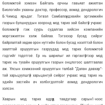
боломжтой хэмээн Байгаль орчны гавьяат ажилтан
Биологийн ухааны доктор, профессор, ахмад дендрологич
Б.Чимэд ярьдаг. Тэгвэл Самбалхүндэвийн эргэмжийн
газрын булшнуудын хооронд мод тарих зай байхгүй учраас
боломжгүй гэж суурь судалгаа хийсэн компанийн
мэргэжилтэн хэлж байлаа. Тэгэхээр бусад сийрэг
байрлалтай хөдөө орон нутгийн болон бусад нээлттэй болон
хаалттай оршуулгын газруудад мод тарих боломжтой
гэдгийг тодотгоё. Ер нь шарилыг ил гаргахгүйгээр мод
тарих нь тухайн оршуулгын газрын онцлогоос шалтгаалах
аж. Улсын хэмжээний оршуулгын талбай “Далан давхар”-
тай харьцуулшгүй харьцангуй сийрэг учраас мод тарих нь
эдийн засгийн ач холбогдолтойг ахмад дендрологич
хэлсэн.
Хаврын мод тарих өдрүүд тавдугаар сарын1-нээс