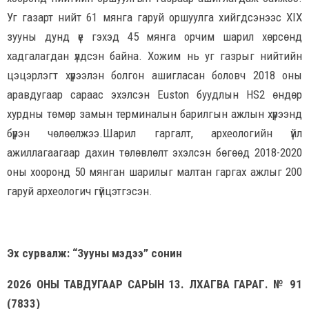
Уг газарт нийт 61 мянга гаруй оршуулга хийгдсэнээс XIX
зууны дунд үе гэхэд 45 мянга орчим шарил хөрсөнд
хадгалагдан үлдсэн байна. Хожим нь уг газрыг нийтийн
цэцэрлэгт хүрээлэн болгон ашигласан боловч 2018 оны
аравдугаар сараас эхэлсэн Euston буудлын HS2 өндөр
хурдны төмөр замын терминалын барилгын ажлын хүрээнд
бүрэн чөлөөлжээ.Шарил гаргалт, археологийн үйл
ажиллагаагаар дахин төлөвлөлт эхэлсэн бөгөөд 2018-2020
оны хооронд 50 мянган шарилыг малтан гаргах ажлыг 200
гаруй археологич гүйцэтгэсэн.
Эх сурвалж: “Зууны мэдээ” сонин
2026 ОНЫ ТАВДУГААР САРЫН 13. ЛХАГВА ГАРАГ. № 91
(7833)