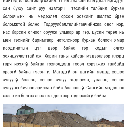
нийтэд ил болгоогүй байна. Уг нь энэ сан нээгдвэл иргэд уг
сан буюу сайт руу нэвтэрч төслийн талбайд бурхан
болоочынх нь мэдээлэл орсон эсэхийг шалгах бүрэн
боломжтой болно. Тодруулбал,талийгаачийнхаа овог нэр,
нас барсан огноог оруулж улмаар ар гэр, цусан төрөл нь
мөн гэснийг баримтаар нотолсноор бурхан болооч ямар
кординатын цэг дээр байна тэр кодыг олгох
зохицуулалттай аж. Харин таны хайсан мэдээллээр илэрц
гарч ирэхгүй байгаа тохиолдолд төсөл хэрэгжих талбайд
ороогүй байна гэсэн үг. Магадгүй он цагийн явцад хөшөө
чулуугүй болсон, хөшөө чулуу эвдэрсэн, унасан, хөшөө
чулууны бичээс арилсан байж болзошгүй. Сангийн мэдээлэл
хэзээ ил болгох эсэх нь одоогоор тодорхойгүй байна.