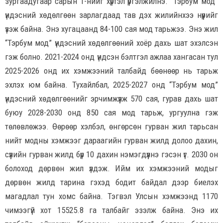
зургаадугаар сарын 1-нийг хүртэл үргэлжилнэ. “Тэрбум мод”
үндэсний хөдөлгөөн зарлагдаад тав дэх жилийнхээ нүүрийг
үзэж байна. Энэ хугацаанд 84-100 сая мод тарьжээ. Энэ жил
“Тэрбум мод” үндэсний хөдөлгөөний хоёр дахь шат эхэлсэн
гэж болно. 2021-2024 онд үндсэн бэлтгэл ажлаа хангасан тул
2025-2026 онд их хэмжээний талбайд бөөнөөр нь тарьж
эхлэх юм байна. Тухайлбал, 2025-2027 онд “Тэрбум мод”
үндэсний хөдөлгөөнийг эрчимжүүлж 570 сая, гурав дахь шат
буюу 2028-2030 онд 850 сая мод тарьж, ургуулна гэж
төлөвлөжээ. Өөрөөр хэлбэл, өнгөрсөн гурван жил тарьсан
нийт модны хэмжээг дараагийн гурван жилд долоо дахин,
сүүлийн гурван жилд бүр 10 дахин нэмэгдүүлнэ гэсэн үг. 2030 он
болоход дөрвөн жил үлдэж. Ийм их хэмжээний модыг
дөрвөн жилд тарина гэхэд бодит байдал дээр биелэх
магадлал тун хомс байна. Тэгвэл Улсын хэмжээнд 1170
чимээгүй хот 15525.8 га талбайг эзэлж байна. Энэ их