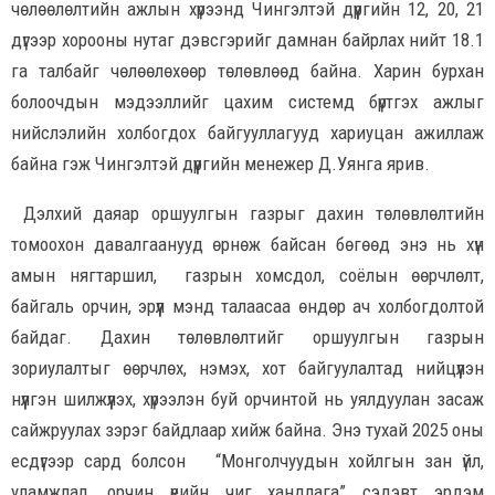
чөлөөлөлтийн ажлын хүрээнд Чингэлтэй дүүргийн 12, 20, 21
дүгээр хорооны нутаг дэвсгэрийг дамнан байрлах нийт 18.1
га талбайг чөлөөлөхөөр төлөвлөөд байна. Харин бурхан
болоочдын мэдээллийг цахим системд бүртгэх ажлыг
нийслэлийн холбогдох байгууллагууд хариуцан ажиллаж
байна гэж Чингэлтэй дүүргийн менежер Д.Уянга ярив.
Дэлхий даяар оршуулгын газрыг дахин төлөвлөлтийн
томоохон давалгаанууд өрнөж байсан бөгөөд энэ нь хүн
амын нягтаршил, газрын хомсдол, соёлын өөрчлөлт,
байгаль орчин, эрүүл мэнд талаасаа өндөр ач холбогдолтой
байдаг. Дахин төлөвлөлтийг оршуулгын газрын
зориулалтыг өөрчлөх, нэмэх, хот байгуулалтад нийцүүлэн
нүүлгэн шилжүүлэх, хүрээлэн буй орчинтой нь уялдуулан засаж
сайжруулах зэрэг байдлаар хийж байна. Энэ тухай 2025 оны
есдүгээр сард болсон “Монголчуудын хойлгын зан үйл,
уламжлал, орчин үеийн чиг хандлага” сэдэвт эрдэм