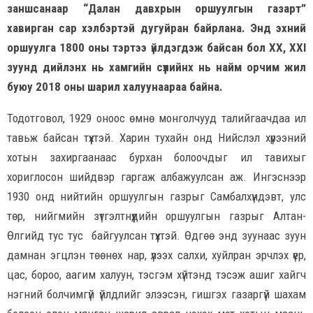
заншсанаар “Далан давхрын оршуулгын газарт”
хавирган сар хэлбэртэй дугуйран байрлана. Энд эхний
оршуулга 1800 оны тэртээ үйлдэгдэж байсан бол XX, XXI
зуунд дийлэнх нь хамгийн сүүлийнх нь найм орчим жил
буюу 2018 оны шарил халуунаараа байна.
Тодотговол, 1929 оноос өмнө монголчууд талийгаачдаа ил
тавьж байсан түүхтэй. Харин тухайн онд Нийслэл хүрээний
хотын захиргаанаас бурхан болоочдыг ил тавихыг
хориглосон шийдвэр гаргаж албажуулсан аж. Ингэснээр
1930 онд нийтийн оршуулгын газрыг Самбалхүндэвт, улс
төр, нийгмийн зүтгэлтнүүдийн оршуулгын газрыг Алтан-
Өлгийд тус тус байгуулсан түүхтэй. Өдгөө энд зуунаас зуун
дамнан эгцлэн төөнөх нар, үлээх салхи, хуйлран эрчлэх үер,
цас, бороо, аагим халуун, тэсгэм хүйтэнд тэсэж ашиг хайгч
нэгний болчимгүй үйлдлийг элээсэн, гишгэх газаргүй шахам