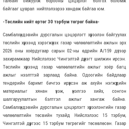
талбайг ойжуулж “борооны цэцэрлэг” болгох боломж
байгааг цуврал нийтлэлээрээ хөндөж байгаа юм.
-Төслийн нийт өртөг 30 тэрбум төгрөг байна-
Самбалхүндэвийн дурсгалын цэцэрлэгт хүрээлэн байгуулах
төслийн хүрээнд хэрэгжүүлэх газар чөлөөлөлтийн ажлын эрх
2026 оны хоёрдугаар сарын 02-ны өдрийн А/159 дүгээр
захирамжаар Нийслэлээс Чингэлтэй дүүрэгт шилжин ирсэн.
Төслийн хүрээнд газар чөлөөлөлтийн ажлыг хоёр багц
ажлыг нээлттэй зарлаад байна. Одоогийн байдлаар
тендерийн баримт бичгээ ирүүлсэн аж ахуйн нэгжүүдийн
материалыг хянан үзэж, үнэлгээ хийх, сонгон
шалгаруулалтын бэлтгэл ажлыг хангаж байна.
Самбалхүндэвийн дурсгалын цэцэрлэгт хүрээлэнгийн газар
чөлөөлөлтийн төсвийн тухайд Нийслэлээс 15 тэрбум,
Чингэлтэй дүүргээс 15 тэрбум төгрөгийг төсөвлөсөн. Газар