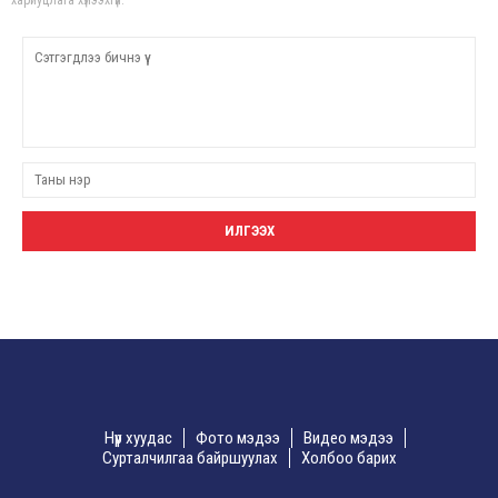
Нүүр хуудас
Фото мэдээ
Видео мэдээ
Сурталчилгаа байршуулах
Холбоо барих