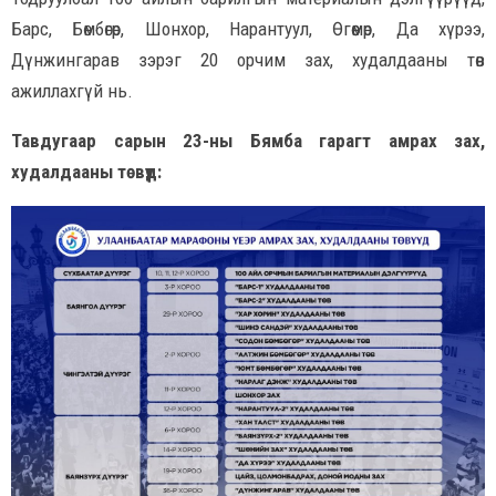
Барс, Бөмбөгөр, Шонхор, Нарантуул, Өгөөмөр, Да хүрээ,
Дүнжингарав зэрэг 20 орчим зах, худалдааны төв
ажиллахгүй нь.
Тавдугаар сарын 23-ны Бямба гарагт амрах зах,
худалдааны төвүүд: