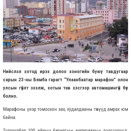
Нийслэл хотод ирэх долоо хоногийн буюу тавдугаар
сарын 23-ны Бямба гарагт “Улаанбаатар марафон” олон
улсын гүйлт эхэлж, хотын төв хэсгээр автомашингүй бүс
болно.
Марафоны үеэр томоохон зах, худалдааны төвүүд амрах юм
байна.
Тодруулбал 100 айлын барилгын материалын дэлгүүрүүд,