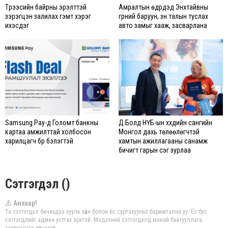
Түрээсийн байрны эрэлттэй
Амралтын өдрүүдэд Энхтайвны
зэрэгцэн залилах гэмт хэрэг
гүүрний баруун, зүүн талын туслах
ихэсдэг
авто замыг хааж, засварлана
Samsung Pay-д Голомт банкны
Д.Болд НҮБ-ын хүүхдийн сангийн
картаа амжилттай холбосон
Монгол дахь төлөөлөгчтэй
харилцагч бүр бэлэгтэй
хамтын ажиллагааны санамж
бичигт гарын үсэг зурлаа
Сэтгэгдэл ()
⚠ Анхаар!
Та сэтгэгдэл бичихдээ хууль зүйн болон ёс суртахууныг баримтална уу. Ёс бус
сэтгэгдлийг админ устгах эрхтэй. Мэдээний сэтгэгдэлд манай байгууллага
хариуцлага хүлээхгүй.