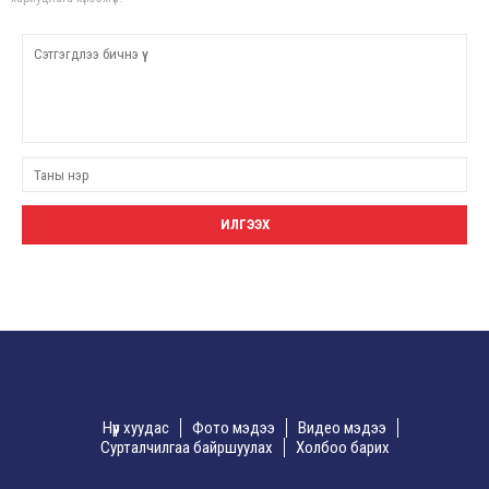
Нүүр хуудас
Фото мэдээ
Видео мэдээ
Сурталчилгаа байршуулах
Холбоо барих