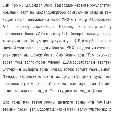
бий. Тэр нь Ц.Сандаг-Очир. Гадаадын хөрөнгө оруулалттай
компани өөрт нь мэдэгдэлгүйгээр сонгуулийн хандив гэж
хэдэн төгрөг шилжүүлсний төлөө УИХ-ын гишүүн Э.Болормааг
АТГ шалгаад эхэлчихсэн. Бааранд хэн нэгэнтэй үг
зөрснөөсөө болж УИХ-ын гишүүн П.Сайнзориг яллагдагчаар
татагдчихсан. Ганц ч хүрз нүүрс ухаж үзээгүй Д.Амарбаясгаланг
нүүрсний хэргээр яллагдагч болгож, УИХ-ын даргын суудлаа
өгөх хүртэл нь шахаж байв. Энэ бүхний ард “Том ахынхаа
эсрэг том толгойлсон учраас Д.Амарбаясгалан тэргүүтэй
улстөрчид шударга ёсны илдэд өртөж золигт гарч байна”,
“Гадаад харилцааны сайд ах дүү улстөрчдийн дунд хов
зөөснөөс бүх юм эхэлсэн” гэх мэт жиг жуг яриа Төрийн
ордон хавиар нисэлддэг. Үнэн худлыг нь мэдэхгүй юм.
Цор ганц үнэн гэвэл хааны шударга ёсны илд МАН-ын
өөрийн гэсэн үзэл бодолтой, харизмтай залуу улстөрчид рүү