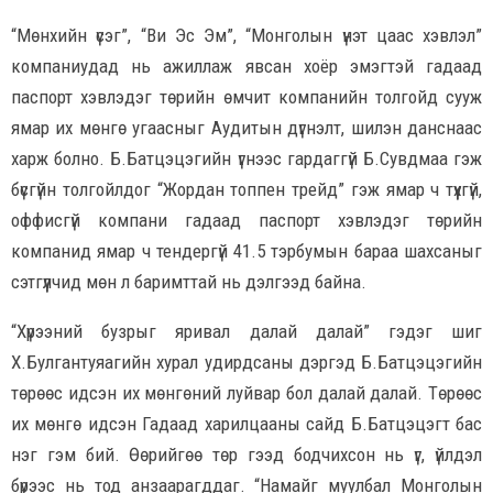
“Мөнхийн үсэг”, “Ви Эс Эм”, “Монголын үнэт цаас хэвлэл”
компаниудад нь ажиллаж явсан хоёр эмэгтэй гадаад
паспорт хэвлэдэг төрийн өмчит компанийн толгойд сууж
ямар их мөнгө угаасныг Аудитын дүгнэлт, шилэн данснаас
харж болно. Б.Батцэцэгийн үгнээс гардаггүй Б.Сувдмаа гэж
бүсгүйн толгойлдог “Жордан топпен трейд” гэж ямар ч түүхгүй,
оффисгүй компани гадаад паспорт хэвлэдэг төрийн
компанид ямар ч тендергүй 41.5 тэрбумын бараа шахсаныг
сэтгүүлчид мөн л баримттай нь дэлгээд байна.
“Хүрээний бузрыг яривал далай далай” гэдэг шиг
Х.Булгантуяагийн хурал удирдсаны дэргэд Б.Батцэцэгийн
төрөөс идсэн их мөнгөний луйвар бол далай далай. Төрөөс
их мөнгө идсэн Гадаад харилцааны сайд Б.Батцэцэгт бас
нэг гэм бий. Өөрийгөө төр гээд бодчихсон нь үг, үйлдэл
бүрээс нь тод анзаарагддаг. “Намайг муулбал Монголын