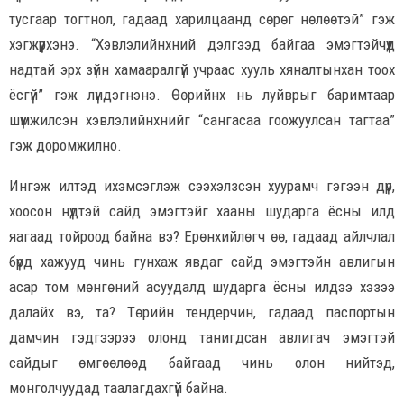
тусгаар тогтнол, гадаад харилцаанд сөрөг нөлөөтэй” гэж
хэгжүүрхэнэ. “Хэвлэлийнхний дэлгээд байгаа эмэгтэйчүүд
надтай эрх зүйн хамааралгүй учраас хууль хяналтынхан тоох
ёсгүй” гэж лүндэгнэнэ. Өөрийнх нь луйврыг баримтаар
шүүмжилсэн хэвлэлийнхнийг “сангасаа гоожуулсан тагтаа”
гэж доромжилно.
Ингэж илтэд ихэмсэглэж сээхэлзсэн хуурамч гэгээн дүр,
хоосон нүдтэй сайд эмэгтэйг хааны шударга ёсны илд
яагаад тойроод байна вэ? Ерөнхийлөгч өө, гадаад айлчлал
бүрд хажууд чинь гунхаж явдаг сайд эмэгтэйн авлигын
асар том мөнгөний асуудалд шударга ёсны илдээ хэзээ
далайх вэ, та? Төрийн тендерчин, гадаад паспортын
дамчин гэдгээрээ олонд танигдсан авлигач эмэгтэй
сайдыг өмгөөлөөд байгаад чинь олон нийтэд,
монголчуудад таалагдахгүй байна.