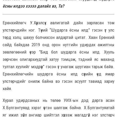
ёсны илдээ хэзээ далайх вэ, Та?
Ерөнхийлөгч У.Хүрэлсүх авлигатай дайн зарласан том
улстөрчдийн нэг. Түүний “Шударга ёсны илд” гэсэн үг улс
төрд хэлц шахуу болчихсон алдартай цитат. Хаан Ерөнхий
сайд байхдаа 2019 онд орон нутгийн удирдах ажилтны
зөвлөгөөний үеэр “Бид бол шударга ёсны илд. Хууль
зөрчсөн олигархиудтай хатуу тэмцэж, тэдний яс маханд
тултал хуулийг мэдрүүл” гэсэн үг унагаж шуугиан тарьж байв.
Ерөнхийлөгчийн шударга ёсны илд сүүлийн үед ямар
улстөрчдийг онилж байна вэ гэсэн асуулт тавиад хариу
хайя.
Хурал удирдсаных нь төлөө УИХ-ын дэд дарга асан
Х.Булгантуяад хэрэг үүсгэн шалгаж байна. Х.Булгантуяатай
яг ижил зүйл ангиар шийтгэл хүлээж магадгүй нэг улстөрч