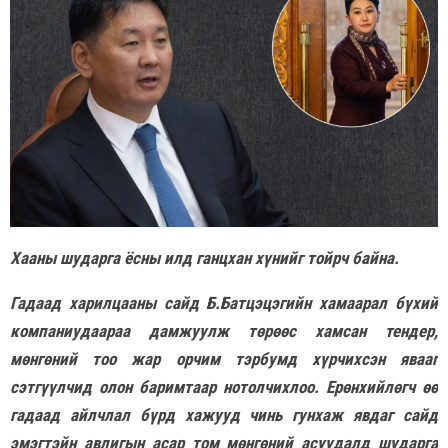
Хааны шударга ёсны илд ганцхан хүнийг тойрч байна.
Гадаад харилцааны сайд Б.Батцэцэгийн хамаарал бүхий
компаниудаараа дамжуулж төрөөс хамсан тендер,
мөнгөний тоо жар орчим тэрбумд хүрчихсэн явааг
сэтгүүлчид олон баримтаар нотолчихлоо. Ерөнхийлөгч өө
гадаад айлчлал бүрд хажууд чинь гунхаж явдаг сайд
эмэгтэйн авлигын асар том мөнгөний асуудалд шударга