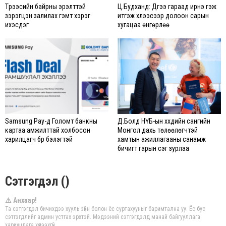
Түрээсийн байрны эрэлттэй
Ц.Будханд: Дүүгээ гараад ирнэ гэж
зэрэгцэн залилах гэмт хэрэг
итгэж хүлээсээр долоон сарын
ихэсдэг
хугацаа өнгөрлөө
Samsung Pay-д Голомт банкны
Д.Болд НҮБ-ын хүүхдийн сангийн
картаа амжилттай холбосон
Монгол дахь төлөөлөгчтэй
харилцагч бүр бэлэгтэй
хамтын ажиллагааны санамж
бичигт гарын үсэг зурлаа
Сэтгэгдэл ()
⚠ Анхаар!
Та сэтгэгдэл бичихдээ хууль зүйн болон ёс суртахууныг баримтална уу. Ёс бус
сэтгэгдлийг админ устгах эрхтэй. Мэдээний сэтгэгдэлд манай байгууллага
хариуцлага хүлээхгүй.