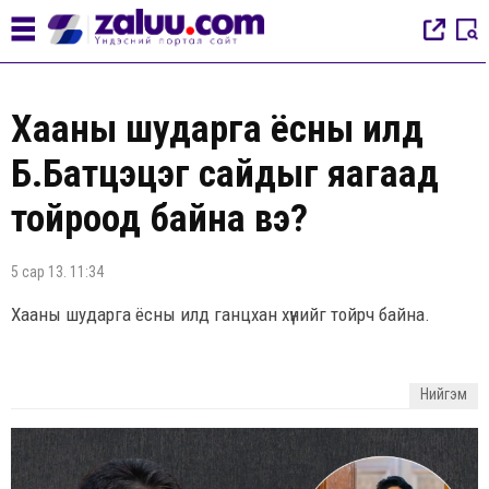
Хааны шударга ёсны илд
Б.Батцэцэг сайдыг яагаад
тойроод байна вэ?
5 сар 13. 11:34
Хааны шударга ёсны илд ганцхан хүнийг тойрч байна.
Нийгэм