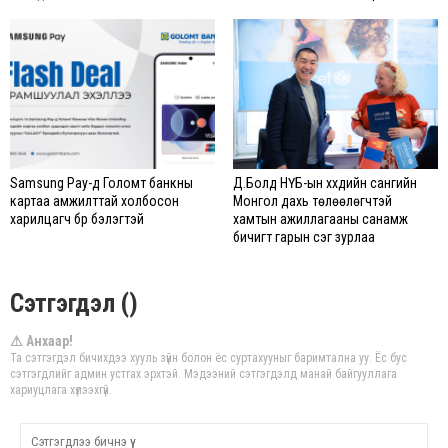
Samsung Pay-д Голомт банкны
Д.Болд НҮБ-ын хүүхдийн сангийн
картаа амжилттай холбосон
Монгол дахь төлөөлөгчтэй
харилцагч бүр бэлэгтэй
хамтын ажиллагааны санамж
бичигт гарын үсэг зурлаа
Сэтгэгдэл ()
⚠ Анхаар!
Та сэтгэгдэл бичихдээ хууль зүйн болон ёс суртахууныг баримтална уу. Ёс бус
сэтгэгдлийг админ устгах эрхтэй. Мэдээний сэтгэгдэлд манай байгууллага
хариуцлага хүлээхгүй.