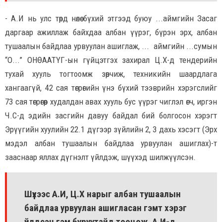
- А.И нь улс төрд нөлөө бүхий этгээд буюу ...аймгийн Засаг
даргаар ажиллаж байхдаа албан үүрэг, бүрэн эрх, албан
тушаалын байдлаа урвуулан ашиглаж, ... аймгийн ...сумын
“О...” ОНӨААТҮГ-ын гүйцэтгэх захирал Ц.Х-д тендерийн
тухай хууль тогтоомж зөрчиж, техникийн шаардлага
хангаагүй, 42 сая төгрөгийн үнэ бүхий тээврийн хэрэгслийг
73 сая төгрөгөөр худалдан авах хууль бус үүрэг чиглэл өгч, иргэн
Ч.С-д эдийн засгийн давуу байдал бий болгосон хэрэгт
Эрүүгийн хуулийн 22.1 дүгээр зүйлийн 2, 3 дахь хэсэгт (Эрх
мэдэл албан тушаалын байдлаа урвуулан ашиглах)-т
зааснаар яллах дүгнэлт үйлдэж, шүүхэд шилжүүлсэн.
Шүүхээс А.И, Ц.Х нарыг албан тушаалын
байдлаа урвуулан ашигласан гэмт хэрэг
үйлдсэн гэм буруутайд тооцож, А.И-д