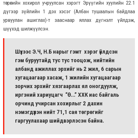
төгрөгийн хохирол учруулсан хэрэгт Эрүүгийн хуулийн 22.1
дүгээр зүйлийн 1 дэх хэсэг (Албан тушаалын байдлаа
урвуулан ашиглах)-т зааснаар яллах дүгнэлт үйлдэж,
шүүхэд шилжүүлсэн.
Шүүхээс Э.Ч, Н.Б нарыг гэмт хэрэг үйлдсэн
гэм буруутайд тус тус тооцож, нийтийн
албанд ажиллах эрхийг нь 2 жил, 6 сарын
хугацаагаар хасаж, 1 жилийн хугацаагаар
зорчих эрхийг хязгаарлах ял оногдуулж,
иргэний хариуцагч “Ө...” ХХК иас байгаль
орчинд учирсан хохирлыг 2 дахин
нэмэгдүүлэн нийт 71,1 сая төгрөгийг
гаргуулахаар шийдвэрлэсэн байна.