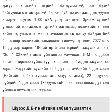
дагуу техникийн нөхцөлийг батлуулаагүй, эрх бүхий
байгууллагын зөвшөөрөлгүй барьж буй цахилгаан дамжуулах
агаарын шугам 1500 кВА дэд станцыг Эрчим хүчний
үндэсний төвөөр ажлын зургийн магадлал, техникийн хяналт
хийлгэж, улсын комисст хүлээлгэн өгөх давуу байдал бий
болгохоор техникийн комиссын гишүүдэд нөлөөлж, 2022 оны
10 дугаар сарын 18-ний өдөр 5 сая төгрөгийн хахууль авсан,
“Эс...” ХХК-ийн зөвлөх үйлчилгээ үзүүлсэн Ц.М нь дээрх
ашиг сонирхлоо гүйцэтгүүлэх зорилгоор бусдад хахууль өгсөн
хэрэгт Эрүүгийн хуулийн 22.4 дүгээр зүйлийн 4 дэх хэсэг
(Нийтийн албан тушаалтан хахууль авах), 22.5 дугаар
зүйлийн 1 дэх хэсэг (Хахууль өгөх)-т зааснаар яллах дүгнэлт
үйлдэж шүүхэд шилжүүлсэн.
Шүүхээс Д.Б-г нийтийн албан тушаалтан