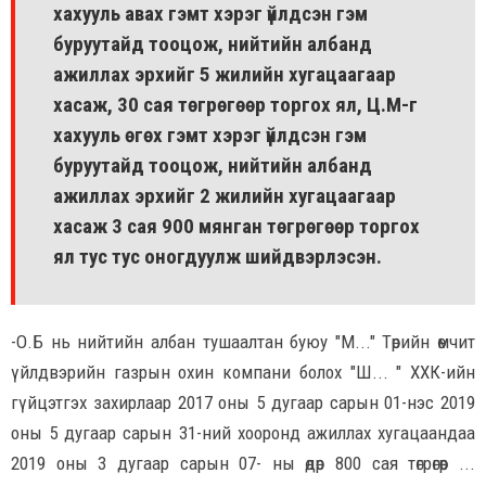
хахууль авах гэмт хэрэг үйлдсэн гэм
буруутайд тооцож, нийтийн албанд
ажиллах эрхийг 5 жилийн хугацаагаар
хасаж, 30 сая төгрөгөөр торгох ял, Ц.М-г
хахууль өгөх гэмт хэрэг үйлдсэн гэм
буруутайд тооцож, нийтийн албанд
ажиллах эрхийг 2 жилийн хугацаагаар
хасаж 3 сая 900 мянган төгрөгөөр торгох
ял тус тус оногдуулж шийдвэрлэсэн.
-О.Б нь нийтийн албан тушаалтан буюу "М..." Төрийн өмчит
үйлдвэрийн газрын охин компани болох "Ш... " ХХК-ийн
гүйцэтгэх захирлаар 2017 оны 5 дугаар сарын 01-нэс 2019
оны 5 дугаар сарын 31-ний хооронд ажиллах хугацаандаа
2019 оны 3 дугаар сарын 07- ны өдөр 800 сая төгрөгөөр ...