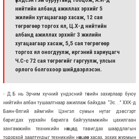
нийтийн албанд ажиллах эрхийг 5
жилийн хугацаагаар хасаж, 12 сая
төгрөгөөр торгох ял, Ц.Х-д нийтийн
албанд ажиллах эрхийг 3 жилийн
хугацаагаар хасаж, 5,5 сая төгрөгөөр
торгох ял оногдуулж, иргэний хариуцагч
Ч.С-с 72 сая төгрөгийг гаргуулж, улсын
орлого болгохоор шийдвэрлэсэн.
- Д.Б нь Эрчим хүчний үндэсний төвийн захирлаар буюу
нийтийн албан тушаалтнаар ажиллаж байхдаа “Эс...” ХХК-д
Баян-Өлгий аймгийн Цэнгэл сумын нутаг дэвсгэрт
баригдах уурхайн барилга байгууламжийн цахилгаан
хангамжийн техникийн нөхцөлд тавигдах шаардлагын
тодорхой заалтуудыг техникийн нөхцөлөөс хасах, зохих журмын