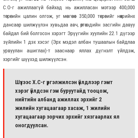
С.О-г ажиллаагүй байхад нь ажилласан мэтээр 400,000
төгрөгийн цалин олгож, уг мөнгөнөөс 350,000 төгрөгийг нөхрийнхөө
дансаар шилжүүлэн хувьдаа авч, өөртөө эдийн засгийн давуу
байдал бий болгосон хэрэгт Эрүүгийн хуулийн 22.1 дүгээр
зүйлийн 1 дэх хэсэг (Эрх мэдэл албан тушаалын байдлаа
урвуулан ашиглах)-т зааснаар яллах дүгнэлт үйлдэж,
хэргийг шүүхэд шилжүүлсэн.
Шүүхээс Х.С-г үргэлжилсэн үйлдлээр гэмт
хэрэг үйлдсэн гэм буруутайд тооцож,
нийтийн албанд ажиллах эрхийг 2
жилийн хугацаагаар хасаж, 1 жилийн
хугацаагаар зорчих эрхийг хязгаарлах ял
оногдуулсан.