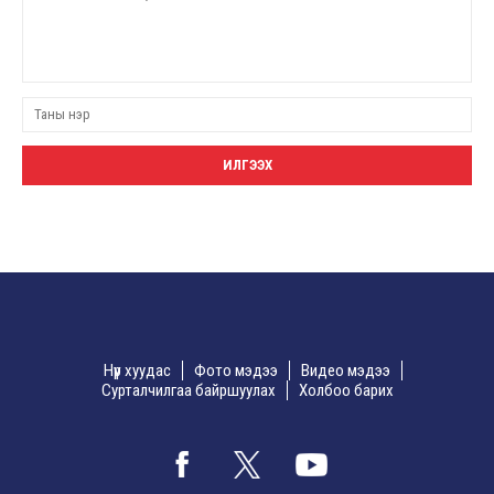
Нүүр хуудас
Фото мэдээ
Видео мэдээ
Сурталчилгаа байршуулах
Холбоо барих