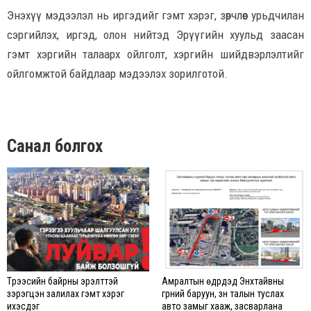
Энэхүү мэдээлэл нь иргэдийг гэмт хэрэг, зөрчлөөс урьдчилан
сэргийлэх, иргэд, олон нийтэд Эрүүгийн хуульд заасан
гэмт хэргийн талаарх ойлголт, хэргийн шийдвэрлэлтийг
ойлгомжтой байдлаар мэдээлэх зорилготой.
Санал болгох
Түрээсийн байрны эрэлттэй
Амралтын өдрүүдэд Энхтайвны
зэрэгцэн залилах гэмт хэрэг
гүүрний баруун, зүүн талын туслах
ихэсдэг
авто замыг хааж, засварлана