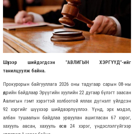
Шүүхээр шийдэгдсэн "АВЛИГЫН ХЭРГҮҮД"-ийг
танилцуулж байна.
Прокурорын байгууллага 2026 оны тадугаар сарын 08-ны
өдрийн байдлаар Эрүүгийн хуулийн 22 дугаар бүлэгт заасан
Авлигын гэмт хэрэгтэй холбоотой яллах дүгнэлт үйлдсэн
92 хэргийг шүүхээр шийдвэрлүүллээ. Үүнд, эрх мэдэл,
албан тушаалын байдлаа урвуулан ашигласан 67 хэрэг,
хахууль авсан, хахууль өгсөн 24 хэрэг, үндэслэлгүйгээр