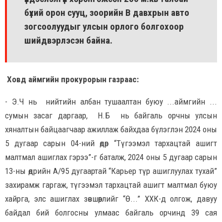
бүхий орон сууц, зоорийн В давхрын авто
зогсоолуудыг улсын орлого болгохоор
шийдвэрлэсэн байна.
Ховд аймгийн прокурорын газраас:
- Э.Ч нь нийтийн албан тушаалтан буюу ...аймгийн ...
сумын засаг даргаар, Н.Б нь байгаль орчны улсын
хяналтын байцаагчаар ажиллаж байхдаа бүлэглэн 2024 оны
5 дугаар сарын 04-ний өдөр “Түгээмэл тархацтай ашигт
малтмал ашиглах гэрээ”-г баталж, 2024 оны 5 дугаар сарын
13-ны өдрийн А/95 дугаартай “Карьер түр ашиглуулах тухай”
захирамж гаргаж, түгээмэл тархацтай ашигт малтмал буюу
хайрга, элс ашиглах зөвшөөрлийг “Ө...” ХХК-д олгож, давуу
байдал бий болгосны улмаас байгаль орчинд 39 сая