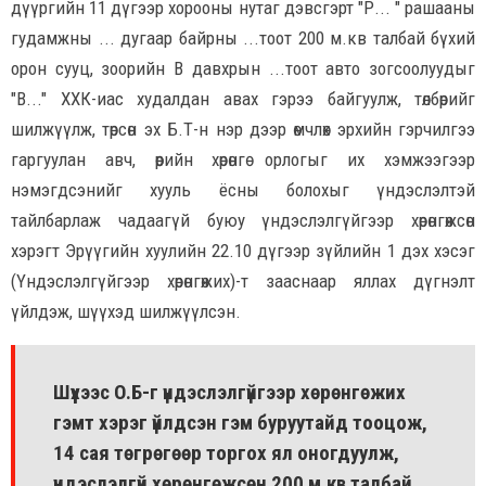
дүүргийн 11 дүгээр хорооны нутаг дэвсгэрт "Р... " рашааны
гудамжны ... дугаар байрны ...тоот 200 м.кв талбай бүхий
орон сууц, зоорийн В давхрын ...тоот авто зогсоолуудыг
"В..." ХХК-иас худалдан авах гэрээ байгуулж, төлбөрийг
шилжүүлж, төрсөн эх Б.Т-н нэр дээр өмчлөх эрхийн гэрчилгээ
гаргуулан авч, өөрийн хөрөнгө орлогыг их хэмжээгээр
нэмэгдсэнийг хууль ёсны болохыг үндэслэлтэй
тайлбарлаж чадаагүй буюу үндэслэлгүйгээр хөрөнгөжсөн
хэрэгт Эрүүгийн хуулийн 22.10 дүгээр зүйлийн 1 дэх хэсэг
(Үндэслэлгүйгээр хөрөнгөжих)-т зааснаар яллах дүгнэлт
үйлдэж, шүүхэд шилжүүлсэн.
Шүүхээс О.Б-г үндэслэлгүйгээр хөрөнгөжих
гэмт хэрэг үйлдсэн гэм буруутайд тооцож,
14 сая төгрөгөөр торгох ял оногдуулж,
үндэслэлгүй хөрөнгөжсөн 200 м.кв талбай