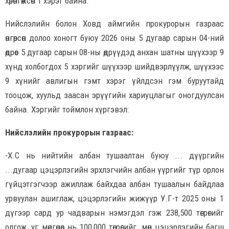
хөрөнгөжсөн 1 хэрэг байна.
Нийслэлийн болон Ховд аймгийн прокурорын газраас
өнгөрсөн долоо хоногт буюу 2026 оны 5 дугаар сарын 04-ний
өдрөөс 5 дугаар сарын 08-ны өдрүүдэд анхан шатны шүүхээр 9
хүнд холбогдох 5 хэргийг шүүхээр шийдвэрлүүлж, шүүхээс
9 хүнийг авлигын гэмт хэрэг үйлдсэн гэм буруутайд
тооцож, хуульд заасан эрүүгийн хариуцлагыг оногдуулсан
байна. Хэргийг тоймлон хүргэвэл:
Нийслэлийн прокурорын газраас:
-Х.С нь нийтийн албан тушаалтан буюу ... дүүргийн
...дугаар цэцэрлэгийн эрхлэгчийн албан үүргийг түр орлон
гүйцэтгэгчээр ажиллаж байхдаа албан тушаалын байдлаа
урвуулан ашиглаж, цэцэрлэгийн жижүүр У.Г-т 2025 оны 1
дүгээр сард ур чадварын нэмэгдэл гэж 238,500 төгрөгийг
олгож, уг мөнгөнөөс нь 100,000 төгрөгийг, мөн цэцэрлэгийн багш