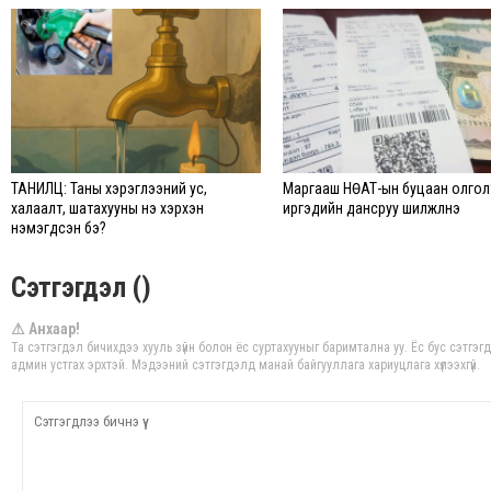
ТАНИЛЦ: Таны хэрэглээний ус,
Маргааш НӨАТ-ын буцаан олгол
халаалт, шатахууны үнэ хэрхэн
иргэдийн дансруу шилжүүлнэ
нэмэгдсэн бэ?
Сэтгэгдэл ()
⚠ Анхаар!
Та сэтгэгдэл бичихдээ хууль зүйн болон ёс суртахууныг баримтална уу. Ёс бус сэтгэг
админ устгах эрхтэй. Мэдээний сэтгэгдэлд манай байгууллага хариуцлага хүлээхгүй.