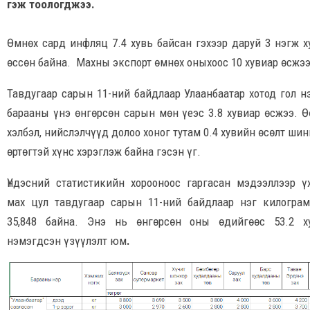
гэж тоологджээ.
Өмнөх сард инфляц 7.4 хувь байсан гэхээр даруй 3 нэгж х
өссөн байна. Махны экспорт өмнөх оныхоос 10 хувиар өсжэ
Тавдугаар сарын 11-ний байдлаар Улаанбаатар хотод гол н
барааны үнэ өнгөрсөн сарын мөн үеэс 3.8 хувиар өсжээ. Ө
хэлбэл, нийслэлчүүд долоо хоног тутам 0.4 хувийн өсөлт ши
өртөгтэй хүнс хэрэглэж байна гэсэн үг.
Үндэсний статистикийн хорооноос гаргасан мэдээллээр ү
мах цул тавдугаар сарын 11-ний байдлаар нэг килогра
35,848 байна. Энэ нь өнгөрсөн оны өдийгөөс 53.2 х
нэмэгдсэн үзүүлэлт юм
.