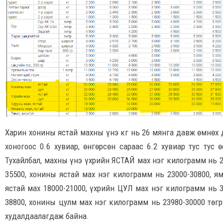
Харин хонины ястай махны үнэ кг нь 26 мянга давж өмнөх 
хоногоос 0.6 хувиар, өнгөрсөн сараас 6.2 хувиар тус тус ө
Тухайлбал, махны үнэ үхрийн ЯСТАЙ мах нэг килограмм нь 2
35500, хонины ястай мах нэг килограмм нь 23000-30800, я
ястай мах 18000-21000, үхрийн ЦУЛ мах нэг килограмм нь 3
38800, хонины цулм мах нэг килограмм нь 23980-30000 төгр
худалдаалагдаж байна.