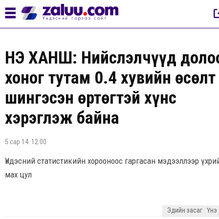
ҮНЭ ХАНШ: Нийслэлчүүд доло
хоног тутам 0.4 хувийн өсөлт
шингэсэн өртөгтэй хүнс
хэрэглэж байна
5 сар 14. 12:00
Үндэсний статистикийн хорооноос гаргасан мэдээллээр үхри
мах цул
Эдийн засаг
Үнэ