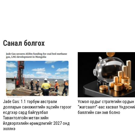
Санал болгох
Jade Gas: 1.1 тэрбум австрали
Үүсмэл ордыг стратегийн ордын
долларын санхүүжилтийн эцсийн гэрээг
“жагсаалт”-аас хасвал Үндэсни
есдүгээр сард байгуулбал
баялгийн сан зөв болно
Тавантолгойн метан хийн
үйлдвэрлэлийн өрөмдлөгийг 2027 онд
эхлүүлнэ