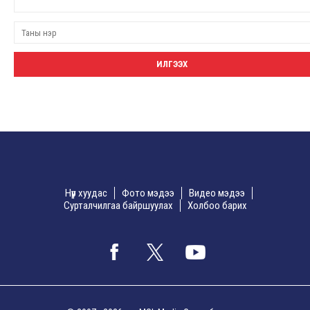
Нүүр хуудас
Фото мэдээ
Видео мэдээ
Сурталчилгаа байршуулах
Холбоо барих