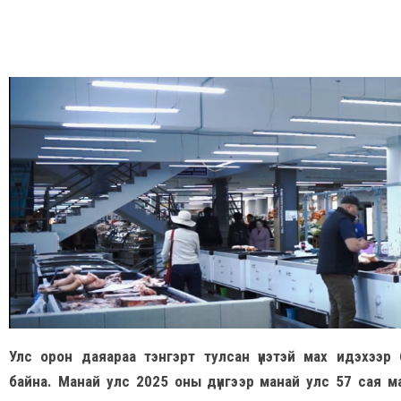
Улс орон даяараа тэнгэрт тулсан үнэтэй мах идэхээр
байна. Манай улс 2025 оны дүнгээр манай улс 57 сая м