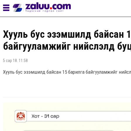
Хууль бус эзэмшилд байсан 
байгууламжийг нийслэлд буц
5 сар 18. 11:58
Хууль бус эзэмшилд байсан 15 барилга байгууламжийг нийс