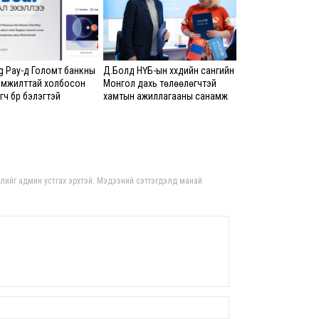
8 сар
Б.С
103
 Pay-д Голомт банкны
Д.Болд НҮБ-ын хүүхдийн сангийн
эрхлэ
амжилттай холбосон
Монгол дахь төлөөлөгчтэй
ч бүр бэлэгтэй
хамтын ажиллагааны санамж
8 сар
бичигт гарын үсэг зурлаа
Эрэ
8 сар
гдлийг админ устгах эрхтэй. Мэдээний сэтгэгдэлд манай
С.А
зал
бар
мэд
сис
8 сар 6. 16:54
“Хо