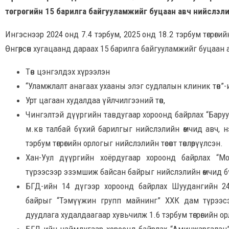
төгрөгийн 15 барилга байгууламжийг буцаан авч нийслэлийн
Ингэснээр 2024 онд 7.4 тэрбум, 2025 онд 18.2 тэрбум төгрөгий
Өнгөрсөн хугацаанд дараах 15 барилга байгууламжийг буцаан 
Төв цэнгэлдэх хүрээлэн
“Уламжлалт анагаах ухааны элэг судлалын клиник төв”-
Урт цагаан худалдаа үйлчилгээний төв,
Чингэлтэй дүүргийн тавдугаар хороонд байрлах “Баруу
м.кв талбай бүхий барилгыг нийслэлийн өмчид авч, н
тэрбум төгрөгийн орлогыг нийслэлийн төсөвт төвлөрүүлсэн.
Хан-Уул дүүргийн хоёрдугаар хороонд байрлах “М
түрээсээр эзэмшиж байсан байрыг нийслэлийн өмчид б
БГД-ийн 14 дүгээр хороонд байрлах Шуудангийн 2
байрыг “Тэмүүжин групп майнинг” ХХК дам түрээс
дуудлага худалдаагаар хувьчилж 1.6 тэрбум төгрөгийн орл