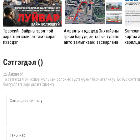
Түрээсийн байрны эрэлттэй
Амралтын өдрүүдэд Энхтайвны
Samsung
зэрэгцэн залилах гэмт хэрэг
гүүрний баруун, зүүн талын туслах
картаа 
ихэсдэг
авто замыг хааж, засварлана
харилцаг
Сэтгэгдэл ()
⚠ Анхаар!
Та сэтгэгдэл бичихдээ хууль зүйн болон ёс суртахууныг баримтална уу. Ёс бус сэтгэ
байгууллага хариуцлага хүлээхгүй.