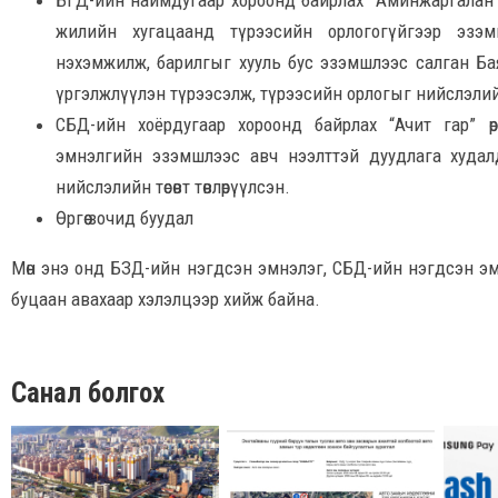
БГД-ийн наймдугаар хороонд байрлах “Аминжаргалан” 
жилийн хугацаанд түрээсийн орлогогүйгээр эзэ
нэхэмжилж, барилгыг хууль бус эзэмшлээс салган Ба
үргэлжлүүлэн түрээсэлж, түрээсийн орлогыг нийслэлийн 
СБД-ийн хоёрдугаар хороонд байрлах “Ачит гар” 
эмнэлгийн эзэмшлээс авч нээлттэй дуудлага худалда
нийслэлийн төсөвт төвлөрүүлсэн.
Өргөө зочид буудал
Мөн энэ онд БЗД-ийн нэгдсэн эмнэлэг, СБД-ийн нэгдсэн эм
буцаан авахаар хэлэлцээр хийж байна.
Санал болгох