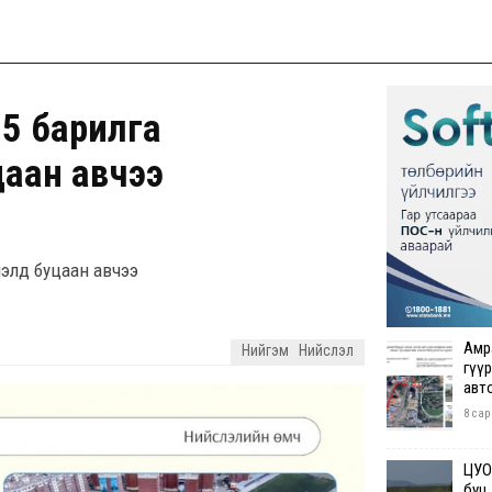
15 барилга
аан авчээ
лэлд буцаан авчээ
Амр
Нийгэм
Нийслэл
гүүр
авт
8 сар
ЦУОШ
буц.