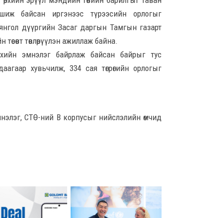
өрхийн эрүүл мэндийн төвийн барилгыг таван
8 сар
мшиж байсан иргэнээс түрээсийн орлогыг
Ц.С
янгол дүүргийн Засаг даргын Тамгын газарт
хурл
төсөвт төвлөрүүлэн ажиллаж байна.
кон
ахи
өрхийн эмнэлэг байрлаж байсан байрыг тус
8 сар
агаар хувьчилж, 334 сая төгрөгийн орлогыг
Замы
ноцт
хар
чөлөө
нэлэг, СТӨ-ний В корпусыг нийслэлийн өмчид
8 сар
Ний
шат
үлд
8 сар
Энэ
5,20