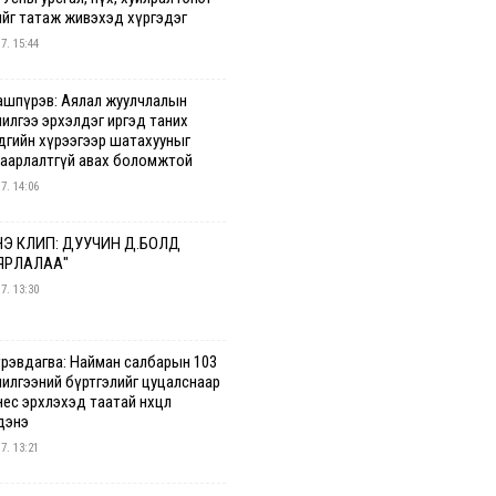
ийг татаж живэхэд хүргэдэг
 7. 15:44
ашпүрэв: Аялал жуулчлалын
чилгээ эрхэлдэг иргэд таних
дгийн хүрээгээр шатахууныг
гаарлалтгүй авах боломжтой
 7. 14:06
Э КЛИП: ДУУЧИН Д.БОЛД
ЯРЛАЛАА"
 7. 13:30
үрэвдагва: Найман салбарын 103
чилгээний бүртгэлийг цуцалснаар
ес эрхлэхэд таатай нөхцөл
дэнэ
 7. 13:21