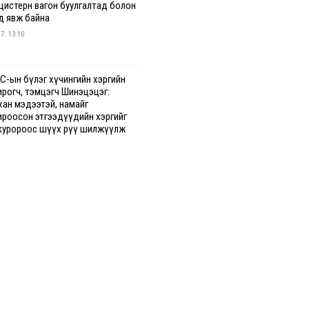
 цистерн вагон буулгалтад болон
д явж байна
 7. 13:10
С-ын бүлэг хүчингийн хэргийн
ирогч, тэмцэгч Шинэцэцэг:
хан мэдээтэй, намайг
ироосон этгээдүүдийн хэргийг
куророос шүүх рүү шилжүүлж
гааг сонслоо
гдрийн байдлаар ₮10000 доош
гээр шатахууны худалдан авалт
сэн 1500 баримт бүртгэгджээ
 7. 12:37
хуун олголтыг 50,000 төгрөгөөр
гаарласныг нэмэгдүүлж 100,000
өгт хүргэхээр судалж байгаа