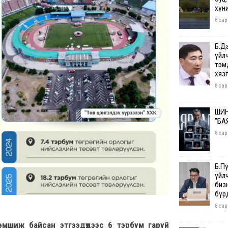
хүн
8 сар
Б.Д
үйл
тэм
хяз
8 сар
ШИН
"БА
8 сар
Б.П
үйл
бизн
бүр
8 сар
эмшиж байсан этгээдүүдээс 6 тэрбум гаруй