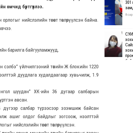
301
 өмчид бүртгүүллээ.
зам
8 сар
н орлогыг нийслэлийн төсөвт төвлөрүүлсэн байна.
авчээ.
СУИ
хох
Сай
ийн барилга байгууламжууд,
хох
про
бай
н сэлбэ” үйлчилгээний төвийн Ж блокийн 1220
8 сар 7. 12:50
ээлттэй дуудлага худалдаагаар хувьчилж, 1.9
Өчи
дүн
онгол шуудан” ХК-ийн 36 дугаар салбарын
хий
үртгэн авсан.
8 сар
4 дүгээр салбар түрээсээр эзэмшиж байсан
Шата
элж ашиг олдог байдлыг зогсоож, нээлттэй
хяз
огыг нийслэлийн төсөвт төвлөрүүлсэн.
төгр