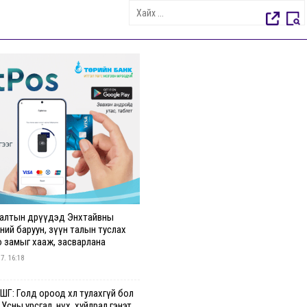
алтын өдрүүдэд Энхтайвны
ний баруун, зүүн талын туслах
о замыг хааж, засварлана
 7. 16:18
Г: Голд ороод хөл тулахгүй бол
 Усны урсгал, нүх, хуйлрал гэнэт