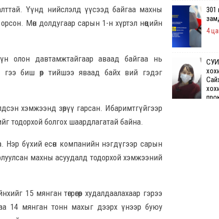
аалттай. Үүнд нийслэлд үүсээд байгаа махны
301
зам
лт орсон. Мөн долдугаар сарын 1-н хүртэл нөөцийн
4 ца
хүн олон давтамжтайгаар аваад байгаа нь
СУИ
хох
 гээ биш өөр тийшээ яваад байх вий гэдэг
Сай
хох
про
бай
үлдсэн хэмжээнд зөрүү гарсан. Ибаримтгүйгээр
4 цаг 25 минуты
ийг тодорхой болгох шаардлагатай байна.
а. Нэр бүхий есөн компанийн нэгдүгээр сарын
Өчи
дүн
борлуулсан махны асуудалд тодорхой хэмжээний
хий
4 ца
хийг 15 мянган төгрөгөөр худалдаалахаар гэрээ
Шата
гаа 14 мянган тонн махыг дээрх үнээр буюу
хяз
төгр