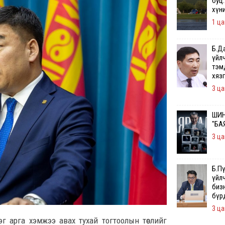
буц.
хүн
1 ца
Б.Д
үйл
тэм
хяз
3 ца
ШИН
"БА
3 ца
Б.П
үйл
бизн
бүр
3 ца
эг арга хэмжээ авах тухай тогтоолын төслийг