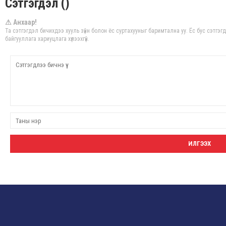
Сэтгэгдэл ()
⚠ Анхаар!
Та сэтгэгдэл бичихдээ хууль зүйн болон ёс суртахууныг баримтална уу. Ёс бус сэтгэ
байгууллага хариуцлага хүлээхгүй.