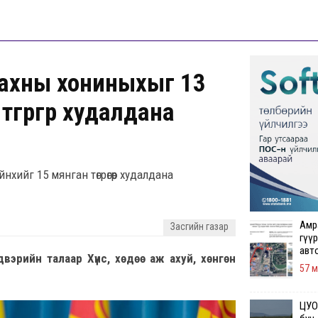
 махны хониныхыг 13
грөгөөр худалдана
хийг 15 мянган төгрөгөөр худалдана
Амр
Засгийн газар
гүүр
авт
вэрийн талаар Хүнс, хөдөө аж ахуй, хөнгөн
57 
ЦУОШ