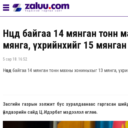
Нөөцөд байгаа 14 мянган тонн
мянга, үхрийнхийг 15 мянган тө
5 сар 18. 16:52
Нөөцөд байгаа 14 мянган тонн махны хониныхыг 13 мянга, үхрийн
Засгийн газрын ээлжит бус хуралдаанаас гаргасан шийд
үйлдвэрийн сайд Ц.Идэрбат мэдээлэл өглөө.