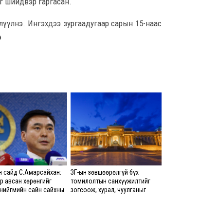
дэг шийдвэр гаргасан.
4 ца
жлүүлнэ. Ингэхдээ зургаадугаар сарын 15-наас
Ц.С
.
хурл
кон
ахи
5 ца
Замы
ноцт
хар
чөлөө
6 ца
Ний
 сайд С.Амарсайхан:
ЗГ-ын зөвшөөрөлгүй бүх
шат
р авсан хөрөнгийг
томилолтын санхүүжилтийг
үлд
 нийгмийн сайн сайхны
зогсоож, хурал, чуулганыг
6 ца
 зориулах бөгөөд
цахимаар хийнэ гэв
эд хэдэн эрх бүхий
лагаас санал авна