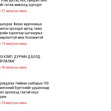
 Усны урсгал, нүх, хуйлрал гэнэт
ийг татаж живэхэд хүргэдэг
г 31 минутын өмнө
ашпүрэв: Аялал жуулчлалын
чилгээ эрхэлдэг иргэд таних
дгийн хүрээгээр шатахууныг
гаарлалтгүй авах боломжтой
г 10 минутын өмнө
Э КЛИП: ДУУЧИН Д.БОЛД
ЯРЛАЛАА"
г 46 минутын өмнө
үрэвдагва: Найман салбарын 103
чилгээний бүртгэлийг цуцалснаар
ес эрхлэхэд таатай нөхцөл
дэнэ
г 54 минутын өмнө