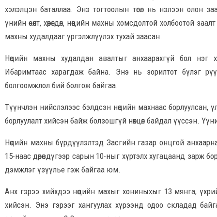
хэлэлцэн баталлаа. Энэ тогтоолын төсөл нь нэлээн олон з
үнийн өсөлт, хөөрөгдөл, нөөцийн махны хомсдолтой холбоотой заа
махны худалдааг үргэлжлүүлэх тухай заасан.
Нөөцийн махны худалдан авалтыг анхаарахгүй бол нэг 
Ибаримтаас харагдаж байна. Энэ нь зорилтот бүлэг рүү
болгоомжлол бий болгож байгаа.
Түүнчлэн нийслэлээс бэлдсэн нөөцийн махнаас борлуулсан, 
борлуулалт хийсэн байж болзошгүй нөхцөл байдал үүссэн. Үүн
Нөөцийн махны бүрдүүлэлтэд Засгийн газар онцгой анхаарн
15-наас дөрөвдүгээр сарын 10-ныг хүртэлх хугацаанд зарж 
дэмжлэг үзүүлье гэж байгаа юм.
Анх гэрээ хийхдээ нөөцийн махыг хониныхыг 13 мянга, үхрийн
хийсэн. Энэ гэрээг хангуулах хүрээнд одоо складад бай