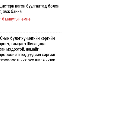
 цистерн вагон буулгалтад болон
д явж байна
г 6 минутын өмнө
С-ын бүлэг хүчингийн хэргийн
ирогч, тэмцэгч Шинэцэцэг:
хан мэдээтэй, намайг
ироосон этгээдүүдийн хэргийг
куророос шүүх рүү шилжүүлж
гааг сонслоо
н өмнө
гдрийн байдлаар ₮10000 доош
гээр шатахууны худалдан авалт
сэн 1500 баримт бүртгэгджээ
г 39 минутын өмнө
хуун олголтыг 50,000 төгрөгөөр
гаарласныг нэмэгдүүлж 100,000
өгт хүргэхээр судалж байгаа