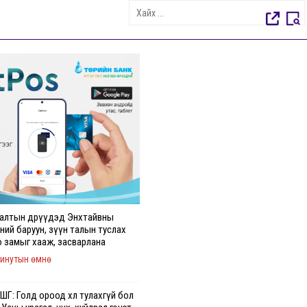
алтын өдрүүдэд Энхтайвны
ний баруун, зүүн талын туслах
о замыг хааж, засварлана
минутын өмнө
Г: Голд ороод хөл тулахгүй бол