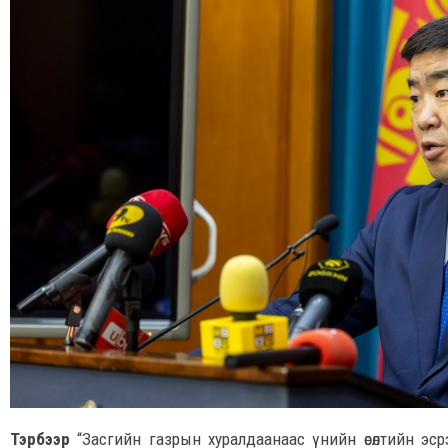
Тэрбээр
“Засгийн газрын хуралдаанаас үнийн өсөлтийн эср