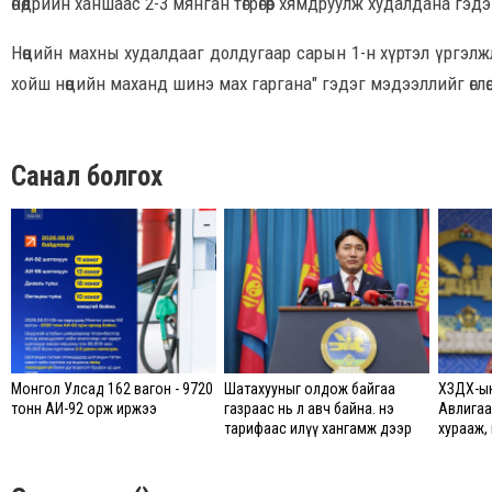
өнөөдрийн ханшаас 2-3 мянган төгрөгөөр хямдруулж худалдана гэ
Нөөцийн махны худалдааг долдугаар сарын 1-н хүртэл үргэл
хойш нөөцийн маханд шинэ мах гаргана" гэдэг мэдээллийг өглөө
Санал болгох
Монгол Улсад 162 вагон - 9720
Шатахууныг олдож байгаа
ХЗДХ-ын
тонн АИ-92 орж иржээ
газраас нь л авч байна. Үнэ
Авлигаа
тарифаас илүү хангамж дээр
хурааж,
анхаарч байна
хөгжилд
үүнийг х
байгуул