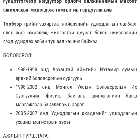
гүйцэтгэгчээр нэгдүгээр орлогч Балжиннямын
Мөнхбат
ажиллахыг мэдэгдэж тамгыг нь гардуулж өглөө.
Тэрбээр
төрийн захиргаа, нийслэлийн удирдлагын салбарт
олон жил ажиллаж, Чингэлтэй дүүрэг болон нийслэлийн
гээд удирдах албан тушаал хашиж байжээ.
БОЛОВСРОЛ:
1988-1998 онд Архангай аймгийн Ихтамир сумын
ерөнхий боловсролын сургууль
1998-2002 онд Монгол Улсын Боловсролын Их
Сургуулийг физик, байгаль шинжлэлийн багш
мэргэжлээр бакалаврын зэрэг
2005-2007 онд Удирдлагын академийг удирдлагын
ухааны магистрын зэрэг
АЖЛЫН ТУРШЛАГА: