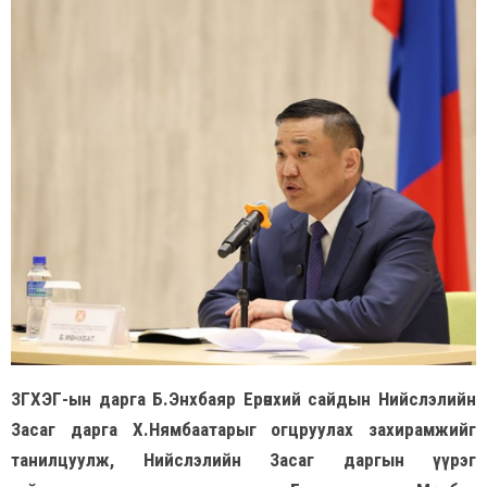
ЗГХЭГ-ын дарга Б.Энхбаяр Ерөнхий сайдын Нийслэлийн
Засаг дарга Х.Нямбаатарыг огцруулах захирамжийг
танилцуулж, Нийслэлийн Засаг даргын үүрэг