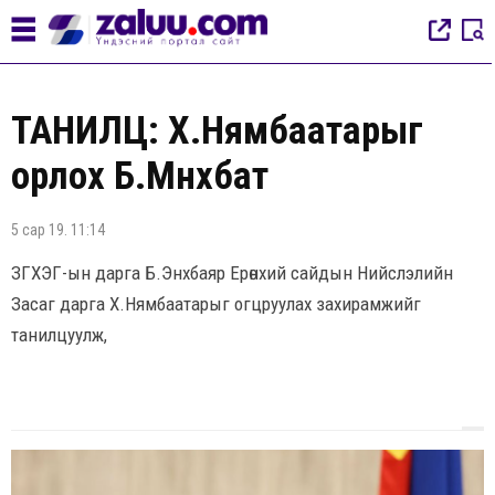
ТАНИЛЦ: Х.Нямбаатарыг
орлох Б.Мөнхбат
5 сар 19. 11:14
ЗГХЭГ-ын дарга Б.Энхбаяр Ерөнхий сайдын Нийслэлийн
Засаг дарга Х.Нямбаатарыг огцруулах захирамжийг
танилцуулж,