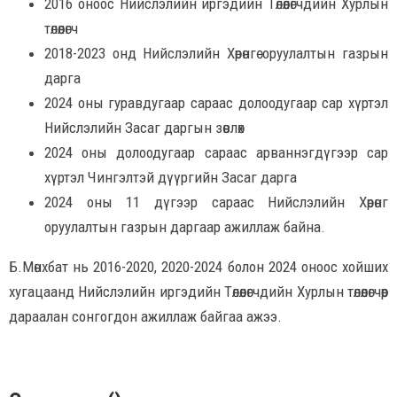
2016 оноос Нийслэлийн иргэдийн Төлөөлөгчдийн Хурлын
төлөөлөгч
2018-2023 онд Нийслэлийн Хөрөнгө оруулалтын газрын
дарга
2024 оны гуравдугаар сараас долоодугаар сар хүртэл
Нийслэлийн Засаг даргын зөвлөх
2024 оны долоодугаар сараас арваннэгдүгээр сар
хүртэл Чингэлтэй дүүргийн Засаг дарга
2024 оны 11 дүгээр сараас Нийслэлийн Хөрөнгө
оруулалтын газрын даргаар ажиллаж байна.
Б.Мөнхбат нь 2016-2020, 2020-2024 болон 2024 оноос хойших
хугацаанд Нийслэлийн иргэдийн Төлөөлөгчдийн Хурлын төлөөлөгчөөр
дараалан сонгогдон ажиллаж байгаа ажээ.