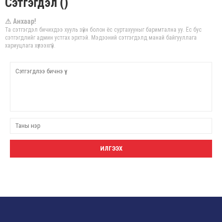
Сэтгэгдэл ()
⚠ Анхаар!
Та сэтгэгдэл бичихдээ хууль зүйн болон ёс суртахууныг баримтална уу. Ёс бус
сэтгэгдлийг админ устгах эрхтэй. Мэдээний сэтгэгдэлд манай байгууллага
хариуцлага хүлээхгүй.