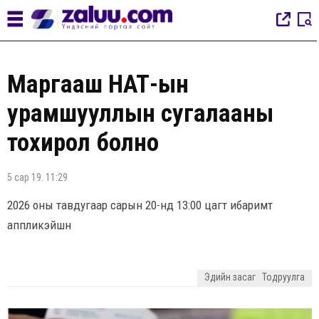
Маргааш НӨАТ-ын
урамшууллын сугалааны
тохирол болно
5 сар 19. 11:29
2026 оны тавдугаар сарын 20-нд 13:00 цагт ибаримт
аппликэйшн
Эдийн засаг
Тодруулга