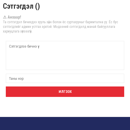
Сэтгэгдэл ()
⚠ Анхаар!
Та сэтгэгдэл бичихдээ хууль зүйн болон ёс суртахууныг баримтална уу. Ёс бус
сэтгэгдлийг админ устгах эрхтэй. Мэдээний сэтгэгдэлд манай байгууллага
хариуцлага хүлээхгүй.