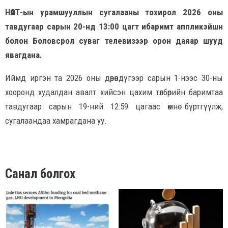
НӨАТ-ын урамшууллын сугалааны тохирол 2026 оны
тавдугаар сарын 20-нд 13:00 цагт ибаримт аппликэйшн
болон Боловсрол суваг телевизээр орон даяар шууд
явагдана.
Иймд иргэн та 2026 оны дөрөвдүгээр сарын 1-нээс 30-ны
хооронд худалдан авалт хийсэн цахим төлбөрийн баримтаа
тавдугаар сарын 19-ний 12:59 цагаас өмнө бүртгүүлж,
сугалаандаа хамрагдана уу.
Санал болгох