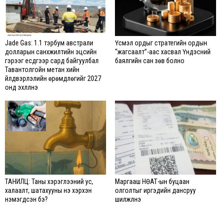
Jade Gas: 1.1 тэрбум австрали
Үүсмэл ордыг стратегийн ордын
долларын санхүүжилтийн эцсийн
“жагсаалт”-аас хасвал Үндэсний
гэрээг есдүгээр сард байгуулбал
баялгийн сан зөв болно
Тавантолгойн метан хийн
үйлдвэрлэлийн өрөмдлөгийг 2027
онд эхлүүлнэ
ТАНИЛЦ: Таны хэрэглээний ус,
Маргааш НӨАТ-ын буцаан
халаалт, шатахууны үнэ хэрхэн
олголтыг иргэдийн дансруу
нэмэгдсэн бэ?
шилжүүлнэ