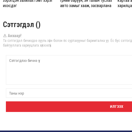
зэрэгцэн залилах гэмт хэрэг
гүүрний баруун, зүүн талын туслах
картаа 
ихэсдэг
авто замыг хааж, засварлана
харилцаг
Сэтгэгдэл ()
⚠ Анхаар!
Та сэтгэгдэл бичихдээ хууль зүйн болон ёс суртахууныг баримтална уу. Ёс бус сэтгэ
байгууллага хариуцлага хүлээхгүй.