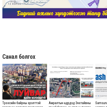
Санал болгох
Түрээсийн байрны эрэлттэй
Амралтын өдрүүдэд Энхтайвны
Samsung