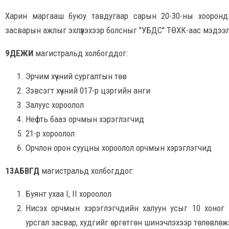
Харин маргааш буюу тавдугаар сарын 20-30-ны хооронд
засварын ажлыг эхлүүлэхээр болсныг "УБДС" ТӨХК-аас мэдээ
9ДЕЖИ
магистральд холбогддог:
Эрчим хүчний сургалтын төв
Зэвсэгт хүчний 017-р цэргийн анги
Залуус хороолол
Нефть бааз орчмын хэрэглэгчид
21-р хороолол
Орчлон орон сууцны хороолол орчмын хэрэглэгчид
13АБВГД
магистральд холбогддог:
Буянт ухаа I, II хороолол
Нисэх орчмын хэрэглэгчдийн халуун усыг 10 хоног
урсгал засвар, худгийг өргөтгөн шинэчлэхээр төлөвлөж