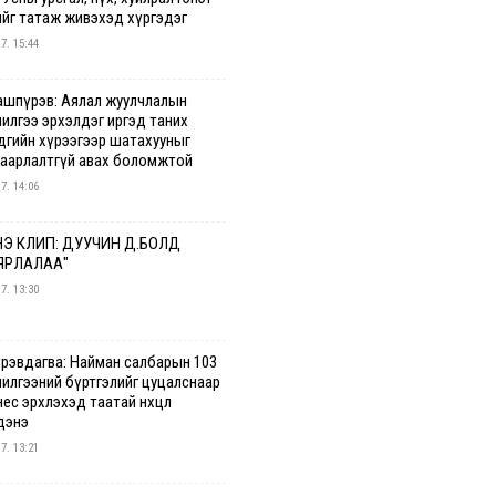
ийг татаж живэхэд хүргэдэг
 7. 15:44
ашпүрэв: Аялал жуулчлалын
чилгээ эрхэлдэг иргэд таних
дгийн хүрээгээр шатахууныг
гаарлалтгүй авах боломжтой
 7. 14:06
Э КЛИП: ДУУЧИН Д.БОЛД
ЯРЛАЛАА"
 7. 13:30
үрэвдагва: Найман салбарын 103
чилгээний бүртгэлийг цуцалснаар
ес эрхлэхэд таатай нөхцөл
дэнэ
 7. 13:21