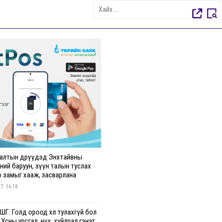
алтын өдрүүдэд Энхтайвны
ний баруун, зүүн талын туслах
о замыг хааж, засварлана
 7. 16:18
Г: Голд ороод хөл тулахгүй бол
 Усны урсгал, нүх, хуйлрал гэнэт