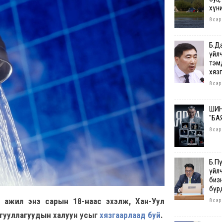
хүн
8 сар
Б.Д
үйл
тэм
хяз
8 сар
ШИН
"БА
8 сар
Б.П
үйл
бизн
бүр
 ажил энэ сарын 18-наас эхэлж, Хан-Уул
8 сар
айгууллагуудын халуун усыг
хязгаарлаад буй
.