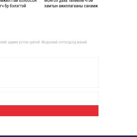
амжилттай холбосон
Монгол дахь төлөөлөгчтэй
8 сар 6. 13:24
ч бүр бэлэгтэй
хамтын ажиллагааны санамж
бичигт гарын үсэг зурлаа
Д.А
хуви
бай
ний
гдлийг админ устгах эрхтэй. Мэдээний сэтгэгдэлд манай
8 сар
Худ
32 х
хон
8 сар
АИ-
тас
8 сар
I ан
ноо