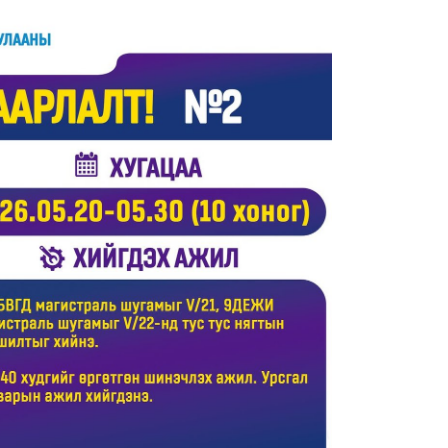
8 сар
Ц.С
хурл
кон
ахи
8 сар
Замы
ноцт
хар
чөлөө
8 сар
Ний
шат
үлд
8 сар
Энэ
5,20