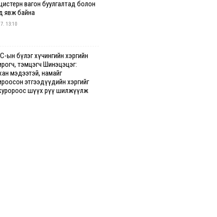
 цистерн вагон буулгалтад болон
д явж байна
 7. 13:10
С-ын бүлэг хүчингийн хэргийн
ирогч, тэмцэгч Шинэцэцэг:
хан мэдээтэй, намайг
ироосон этгээдүүдийн хэргийг
куророос шүүх рүү шилжүүлж
гааг сонслоо
гдрийн байдлаар ₮10000 доош
гээр шатахууны худалдан авалт
сэн 1500 баримт бүртгэгджээ
 7. 12:37
хуун олголтыг 50,000 төгрөгөөр
гаарласныг нэмэгдүүлж 100,000
өгт хүргэхээр судалж байгаа