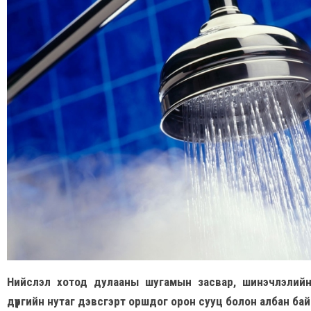
Нийслэл хотод дулааны шугамын засвар, шинэчлэлийн
дүүргийн нутаг дэвсгэрт оршдог орон сууц болон албан б