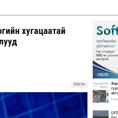
гийн хугацаатай
шлууд
Амр
Нийгэм
гүүр
авт
8 сар
ЦУОШ
буц.