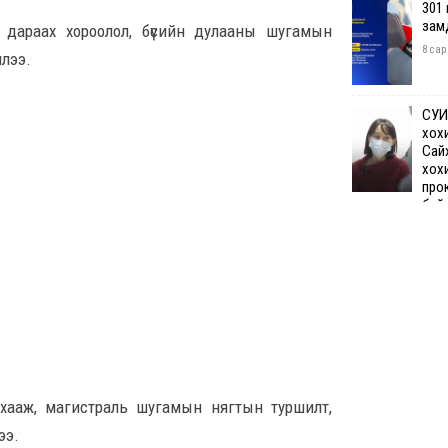
301
зам
 дараах хороолол, бүсийн дулааны шугамын
8 сар
ллээ.
СУИ
хох
Сай
хох
про
бай
8 сар 7. 12:50
Өчи
дүн
хий
8 сар
Шата
 хааж, магистраль шугамын нягтын туршилт,
хяз
төгр
ээ.