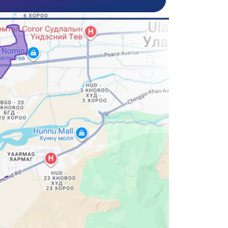
8 сар
Б.С
103
эрхлэ
8 сар
Эрэ
8 сар
С.А
зал
бар
мэд
сис
8 сар 6. 16:54
“Хо