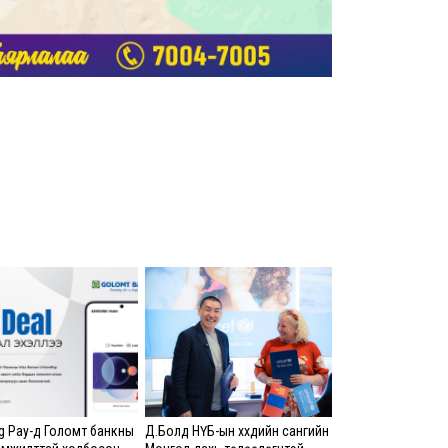
тус
14-н
8 сар
Орон
тох
ажи
хан
бай
8 сар 6. 15:15
Бар
яаг
8 сар
Өмгө
Б.Ч
гүт
шалг
 Pay-д Голомт банкны
Д.Болд НҮБ-ын хүүхдийн сангийн
мэт