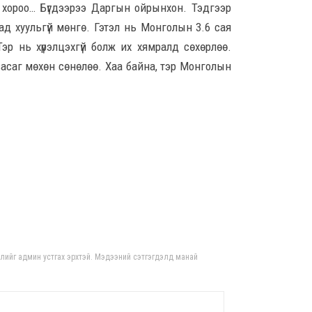
 хороо… Бүгдээрээ Даргын ойрынхон. Тэдгээр
тус
14-н
ад хуульгүй мөнгө. Гэтэл нь Монголын 3.6 сая
8 сар
эр нь хүрэлцэхгүй болж их хямралд сөхөрлөө.
засаг мөхөн сөнөлөө. Хаа байна, тэр Монголын
Орон
тох
ажи
хан
бай
8 сар 6. 15:15
Бар
яаг
8 сар
Өмгө
гдлийг админ устгах эрхтэй. Мэдээний сэтгэгдэлд манай
Б.Ч
гүт
шалг
мэт