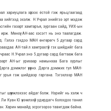
8 сар
ал хариуцлага хүлээх ёстой гэж ярьцгаагаад
заа хийгээд эхэлж. Н.Учрал энийгээ эрт мэдэж
Б.С
103
асгийн газарт хамтаръя, зургаан сайд, УИХ-ын
эрхлэ
ирж. Мөнхүү: АН-аас хэсэгт нь энэ таалагдаж.
8 сар
эд. Гэлээ гэхдээ МАН өнгөрөгч 5 дугаар сард
ахдаа: АН-тай л хамтрахгүй гэх шийдийг бага
Эрэ
учраас Н.Учрал энэ 5 дугаар сард багтааж бага
8 сар
газарт АН-ыг урихаар намынхаа Бага хурлыг
арга дэмжлэг үзүүлнэ. Дарга дэмжих тул МАН-
С.А
йг урья гэж шийдвэр гаргана. Тэгэхлээр МАН
зал
бар
мэд
сис
гыг шүүмжлэхээс айдаг болж. Нэрийг нь хэлж ч
8 сар 6. 16:54
 Ли Куан Ю үнэмлэхүй удирдагч болохдоо танил
сан. Харин манайд эсрэгээрээ тавигдаж байна.
“Хо