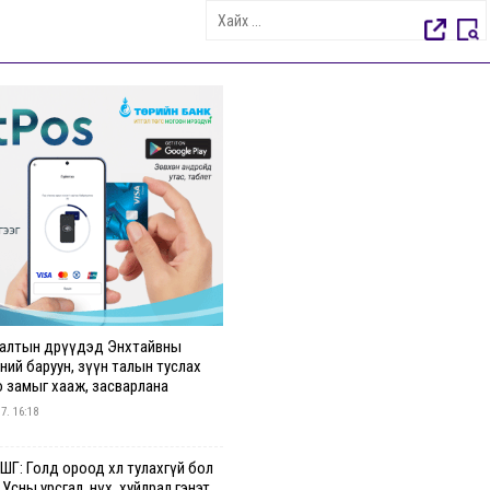
алтын өдрүүдэд Энхтайвны
ний баруун, зүүн талын туслах
о замыг хааж, засварлана
 7. 16:18
Г: Голд ороод хөл тулахгүй бол
 Усны урсгал, нүх, хуйлрал гэнэт