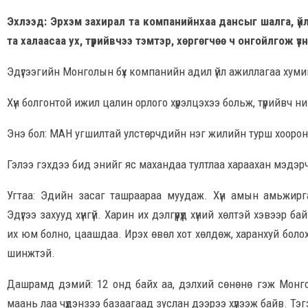
Эхлээд: Эрхэм захирал та компанийнхаа дансыг шалга, үйл
та халаасаа ух, түрийвчээ тэмтэр, хөргөгчөө ч онгойлгож үзнэ
Эдүгээгийн Монголын бүх компанийн адил үйл ажиллагаа хуми
Хүн болгонтой ижил цалин орлого хүрэлцэхээ больж, түрийвч н
Энэ бол: МАН угшилтай улстөрчдийн нэг жилийн турш хооронд
Гэлээ гэхдээ бид энийг яс махандаа тултлаа хараахан мэдэрч
Угтаа: Эдийн засаг ташраараа муудаж. Хүн амын амьжирг
Эдүгээ захууд хүнгүй. Харин их дэлгүүрүүд хүний хөлтэй хэвээр 
их юм болно, цаашдаа. Ирэх өвөл хот хөлдөж, харанхуй болох 
шинжтэй.
Дашрамд дэмий: 12 онд байх аа, дэлхий сөнөнө гэж Монго
маань лаа чүдэнзээ базаагаад зуслан дээрээ хүлээж байв. Тэ