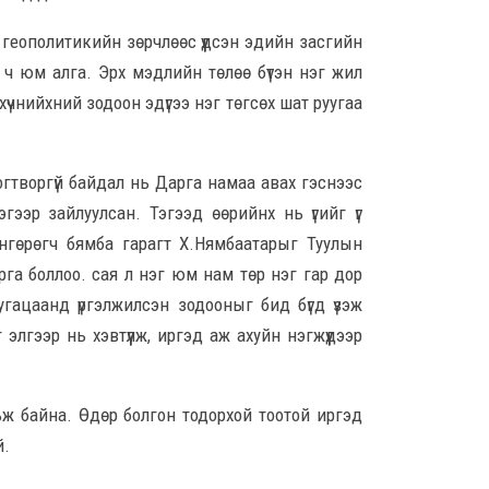
8 сар
 геополитикийн зөрчлөөс үүдсэн эдийн засгийн
Ц.С
 ч юм алга. Эрх мэдлийн төлөө бүтэн нэг жил
хурл
кон
хүчнийхний зодоон эдүгээ нэг төгсөх шат руугаа
ахи
8 сар
огтворгүй байдал нь Дарга намаа авах гэснээс
Замы
эгээр зайлуулсан. Тэгээд өөрийнх нь үгийг үг
ноцт
хар
Өнгөрөгч бямба гарагт Х.Нямбаатарыг Туулын
чөлөө
рга боллоо. сая л нэг юм нам төр нэг гар дор
8 сар
гацаанд үргэлжилсэн зодооныг бид бүгд үзэж
лгээр нь хэвтүүлж, иргэд аж ахуйн нэгжүүдээр
Ний
шат
үлд
8 сар
ьж байна. Өдөр болгон тодорхой тоотой иргэд
й.
Энэ
5,20