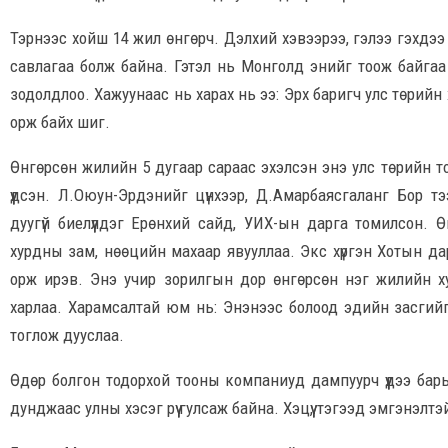
Тэрнээс хойш 14 жил өнгөрч. Дэлхий хэвээрээ, гэлээ гэхдээ
савлагаа болж байна. Гэтэл нь Монголд энийг тоож байгаа
зодолдлоо. Хажуунаас нь харах нь ээ: Эрх баригч улс төрийн 
орж байх шиг.
Өнгөрсөн жилийн 5 дугаар сараас эхэлсэн энэ улс төрийн т
үүдсэн. Л.Оюун-Эрдэнийг цүнхээр, Д.Амарбаясгаланг Бор тэ
дуугүй биелүүлдэг Ерөнхий сайд, УИХ-ын дарга томилсон. 
хурдны зам, нөөцийн махаар явууллаа. Экс хүргэн Хотын да
орж ирэв. Энэ учир зорилгын дор өнгөрсөн нэг жилийн ху
харлаа. Харамсалтай юм нь: Энэнээс болоод эдийн засгийг э
тоглож дууслаа.
Өдөр болгон тодорхой тооны компаниуд дампуурч үүдээ бар
дунджаас улны хэсэг рүү гулсаж байна. Хэцүү, тэгээд эмгэнэлтэ