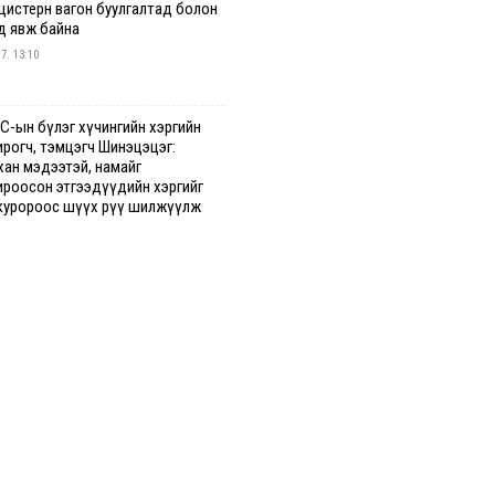
 цистерн вагон буулгалтад болон
д явж байна
 7. 13:10
С-ын бүлэг хүчингийн хэргийн
ирогч, тэмцэгч Шинэцэцэг:
хан мэдээтэй, намайг
ироосон этгээдүүдийн хэргийг
куророос шүүх рүү шилжүүлж
гааг сонслоо
гдрийн байдлаар ₮10000 доош
гээр шатахууны худалдан авалт
сэн 1500 баримт бүртгэгджээ
 7. 12:37
хуун олголтыг 50,000 төгрөгөөр
гаарласныг нэмэгдүүлж 100,000
өгт хүргэхээр судалж байгаа