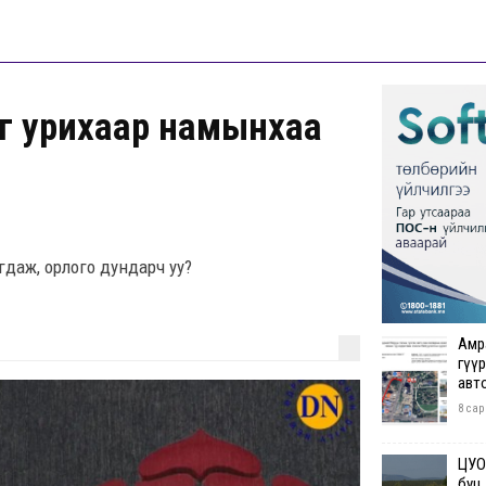
ыг урихаар намынхаа
гдаж, орлого дундарч уу?
Амр
гүүр
авт
8 сар
ЦУОШ
буц.