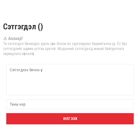
Сэтгэгдэл ()
⚠ Анхаар!
Та сэтгэгдэл бичихдээ хууль зүйн болон ёс суртахууныг баримтална уу. Ёс бус
сэтгэгдлийг админ устгах эрхтэй. Мэдээний сэтгэгдэлд манай байгууллага
хариуцлага хүлээхгүй.