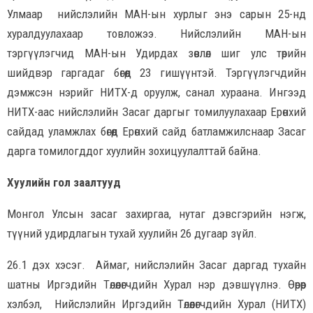
Улмаар нийслэлийн МАН-ын хурлыг энэ сарын 25-нд
хуралдуулахаар товложээ. Нийслэлийн МАН-ын
тэргүүлэгчид МАН-ын Удирдах зөвлөл шиг улс төрийн
шийдвэр гаргадаг бөгөөд 23 гишүүнтэй. Тэргүүлэгчдийн
дэмжсэн нэрийг НИТХ-д оруулж, санал хураана. Ингээд
НИТХ-аас нийслэлийн Засаг даргыг томилуулахаар Ерөнхий
сайдад уламжлах бөгөөд Ерөнхий сайд батламжилснаар Засаг
дарга томилогддог хуулийн зохицуулалттай байна.
Хуулийн гол заалтууд
Монгол Улсын засаг захиргаа, нутаг дэвсгэрийн нэгж,
түүний удирдлагын тухай хуулийн 26 дугаар зүйл.
26.1 дэх хэсэг. Аймаг, нийслэлийн Засаг даргад тухайн
шатны Иргэдийн Төлөөлөгчдийн Хурал нэр дэвшүүлнэ. Өөрөөр
хэлбэл, Нийслэлийн Иргэдийн Төлөөлөгчдийн Хурал (НИТХ)