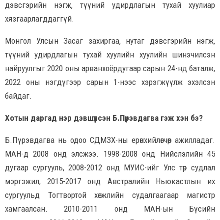
дэвсгэрийн нэгж, түүний удирдлагын тухай хуулиар
хязгаарлагддаггүй.
Монгол Улсын Засаг захиргаа, нутаг дэвсгэрийн нэгж,
түүний удирдлагын тухай хуулийн хуулийн шинэчилсэн
найруулгыг 2020 оны арванхоёрдугаар сарын 24-нд баталж,
2022 оны нэгдүгээр сарын 1-нээс хэрэгжүүлж эхэлсэн
байдаг.
Хотын даргад нэр дэвшүүлсэн Б.Пүрэвдагва гэж хэн бэ?
Б.Пүрэвдагва нь одоо СДМЗХ-ны ерөнхийлөгчөөр ажилладаг.
МАН-д 2008 онд элсжээ. 1998-2008 онд Нийслэлийн 45
дугаар сургууль, 2008-2012 онд МУИС-ийг Улс төр судлал
мэргэжил, 2015-2017 онд Австралийн Ньюкастлын их
сургуульд Тогтвортой хөгжлийн судалгаагаар магистр
хамгаалсан. 2010-2011 онд МАН-ын Бүсийн