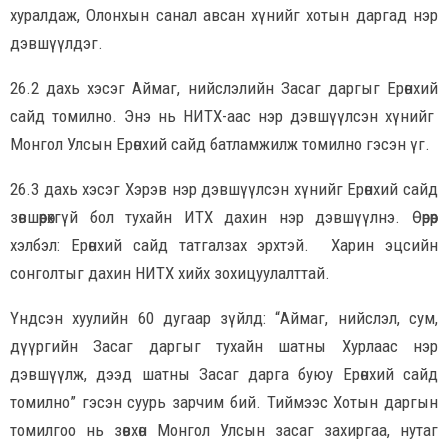
хуралдаж, Олонхын санал авсан хүнийг хотын даргад нэр
дэвшүүлдэг.
26.2 дахь хэсэг Аймаг, нийслэлийн Засаг даргыг Ерөнхий
сайд томилно. Энэ нь НИТХ-аас нэр дэвшүүлсэн хүнийг
Монгол Улсын Ерөнхий сайд батламжилж томилно гэсэн үг.
26.3 дахь хэсэг Хэрэв нэр дэвшүүлсэн хүнийг Ерөнхий сайд
зөвшөөрөхгүй бол тухайн ИТХ дахин нэр дэвшүүлнэ. Өөрөөр
хэлбэл: Ерөнхий сайд татгалзах эрхтэй. Харин эцсийн
сонголтыг дахин НИТХ хийх зохицуулалттай.
Үндсэн хуулийн 60 дугаар зүйлд: “Аймаг, нийслэл, сум,
дүүргийн Засаг даргыг тухайн шатны Хурлаас нэр
дэвшүүлж, дээд шатны Засаг дарга буюу Ерөнхий сайд
томилно” гэсэн суурь зарчим бий. Тиймээс Хотын даргын
томилгоо нь зөвхөн Монгол Улсын засаг захиргаа, нутаг