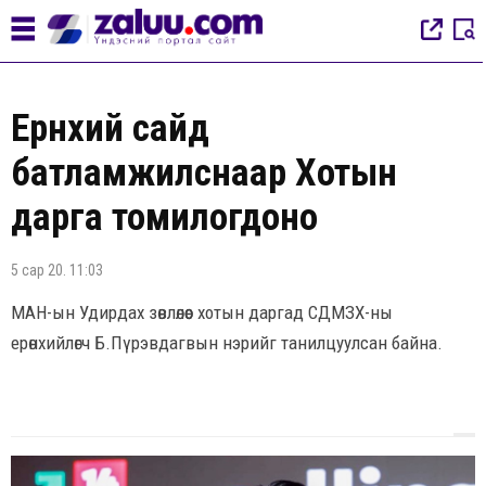
Ерөнхий сайд
батламжилснаар Хотын
дарга томилогдоно
5 сар 20. 11:03
МАН-ын Удирдах зөвлөлөөс хотын даргад СДМЗХ-ны
ерөнхийлөгч Б.Пүрэвдагвын нэрийг танилцуулсан байна.