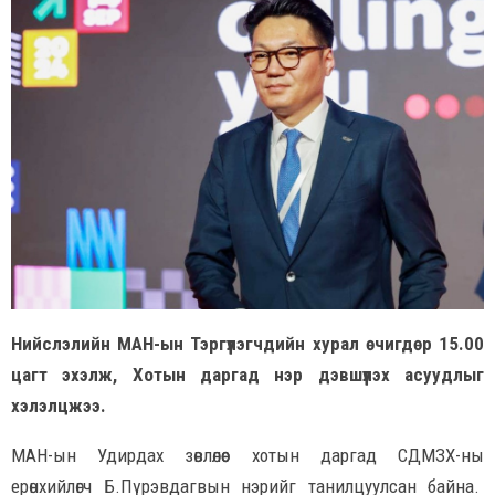
Нийслэлийн МАН-ын Тэргүүлэгчдийн хурал өчигдөр 15.00
цагт эхэлж, Хотын даргад нэр дэвшүүлэх асуудлыг
хэлэлцжээ.
МАН-ын Удирдах зөвлөлөөс хотын даргад СДМЗХ-ны
ерөнхийлөгч Б.Пүрэвдагвын нэрийг танилцуулсан байна.