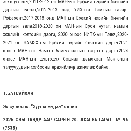
зохицуулагч,2011-2012 он МАН-ын Ерөнхий нарийн бичгийн
даргын туслах,2012-2013 онд УИХ-ын Тамгын газарт
Референт,2017-2018 онд МАН-ын Ерөнхий нарийн бичгийн
даргын зөвлөх,2018-2020 он МАН-ын Орон нутаг, намын
хөгжлийн хэлтсийн дарга, 2020 оноос НИТХ-ын Төлөөлөгч,2020-
2021 он НАМЗХ-ны Ерөнхий нарийн бичгийн дарга,2021
оноос МАН-ын Намын байгуулалтын газрын дарга,2024
оноос МАН-ын дэргэдэх Социал демократ Монголын
залуучуудын холбооны ерөнхийлөгчөөр ажиллаж байна.
Т.БАТСАЙХАН
Эх сурвалж: “Зууны мэдээ” сонин
2026 ОНЫ ТАВДУГААР САРЫН 20. ЛХАГВА ГАРАГ. № 96
(7838)