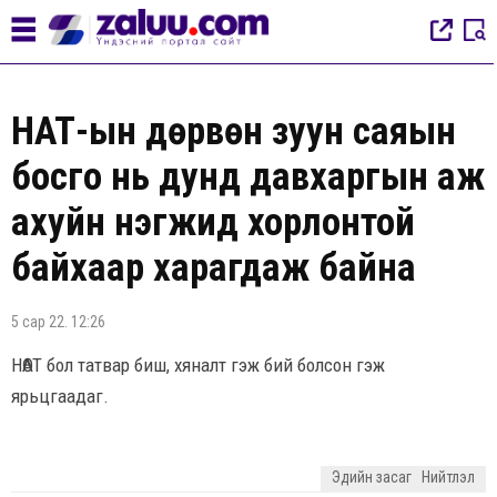
НӨАТ-ын дөрвөн зуун саяын
босго нь дунд давхаргын аж
ахуйн нэгжид хорлонтой
байхаар харагдаж байна
5 сар 22. 12:26
НӨАТ бол татвар биш, хяналт гэж бий болсон гэж
ярьцгаадаг.
Эдийн засаг
Нийтлэл