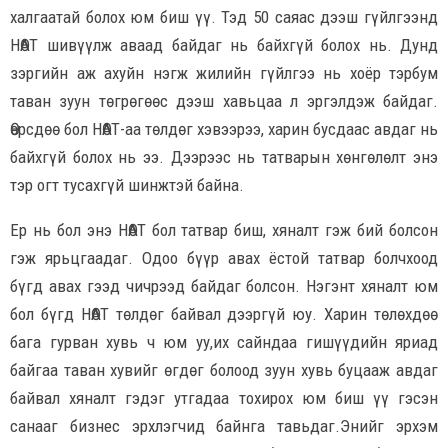
халгаатай болох юм биш үү. Тэд 50 саяас дээш гүйлгээнд
НӨАТ шивүүлж аваад байдаг нь байхгүй болох нь. Дунд
зэргийн аж ахуйн нэгж жилийн гүйлгээ нь хоёр тэрбум
таван зуун төгрөгөөс дээш хавьцаа л эргэлдэж байдаг.
Өөрсдөө бол НӨАТ-аа төлдөг хэвээрээ, харин бусдаас авдаг нь
байхгүй болох нь ээ. Дээрээс нь татварын хөнгөлөлт энэ
тэр огт тусахгүй шинжтэй байна.
Ер нь бол энэ НӨАТ бол татвар биш, хяналт гэж бий болсон
гэж ярьцгаадаг. Одоо бүүр авах ёстой татвар болчхоод
бүгд авах гээд чичрээд байдаг болсон. Нэгэнт хяналт юм
бол бүгд НӨАТ төлдөг байвал дээргүй юу. Харин төлөхдөө
бага гурван хувь ч юм уу,их сайндаа гишүүдийн яриад
байгаа таван хувийг өгдөг болоод зуун хувь буцааж авдаг
байвал хяналт гэдэг утгадаа тохирох юм биш үү гэсэн
санааг бизнес эрхлэгчид байнга тавьдаг.Энийг эрхэм