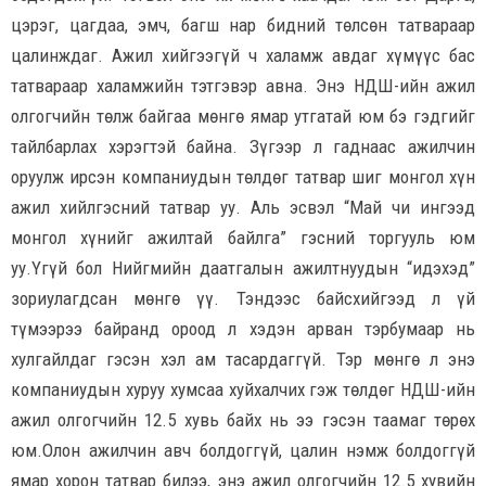
цэрэг, цагдаа, эмч, багш нар бидний төлсөн татвараар
цалинждаг. Ажил хийгээгүй ч халамж авдаг хүмүүс бас
татвараар халамжийн тэтгэвэр авна. Энэ НДШ-ийн ажил
олгогчийн төлж байгаа мөнгө ямар утгатай юм бэ гэдгийг
тайлбарлах хэрэгтэй байна. Зүгээр л гаднаас ажилчин
оруулж ирсэн компаниудын төлдөг татвар шиг монгол хүн
ажил хийлгэсний татвар уу. Аль эсвэл “Май чи ингээд
монгол хүнийг ажилтай байлга” гэсний торгууль юм
уу.Үгүй бол Нийгмийн даатгалын ажилтнуудын “идэхэд”
зориулагдсан мөнгө үү. Тэндээс байсхийгээд л үй
түмээрээ байранд ороод л хэдэн арван тэрбумаар нь
хулгайлдаг гэсэн хэл ам тасардаггүй. Тэр мөнгө л энэ
компаниудын хуруу хумсаа хуйхалчих гэж төлдөг НДШ-ийн
ажил олгогчийн 12.5 хувь байх нь ээ гэсэн таамаг төрөх
юм.Олон ажилчин авч болдоггүй, цалин нэмж болдоггүй
ямар хорон татвар билээ, энэ ажил олгогчийн 12.5 хувийн