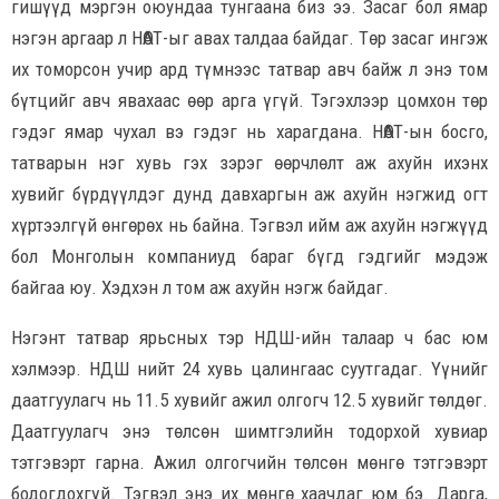
гишүүд мэргэн оюундаа тунгаана биз ээ. Засаг бол ямар
нэгэн аргаар л НӨАТ-ыг авах талдаа байдаг. Төр засаг ингэж
их томорсон учир ард түмнээс татвар авч байж л энэ том
бүтцийг авч явахаас өөр арга үгүй. Тэгэхлээр цомхон төр
гэдэг ямар чухал вэ гэдэг нь харагдана. НӨАТ-ын босго,
татварын нэг хувь гэх зэрэг өөрчлөлт аж ахуйн ихэнх
хувийг бүрдүүлдэг дунд давхаргын аж ахуйн нэгжид огт
хүртээлгүй өнгөрөх нь байна. Тэгвэл ийм аж ахуйн нэгжүүд
бол Монголын компаниуд бараг бүгд гэдгийг мэдэж
байгаа юу. Хэдхэн л том аж ахуйн нэгж байдаг.
Нэгэнт татвар ярьсных тэр НДШ-ийн талаар ч бас юм
хэлмээр. НДШ нийт 24 хувь цалингаас суутгадаг. Үүнийг
даатгуулагч нь 11.5 хувийг ажил олгогч 12.5 хувийг төлдөг.
Даатгуулагч энэ төлсөн шимтгэлийн тодорхой хувиар
тэтгэвэрт гарна. Ажил олгогчийн төлсөн мөнгө тэтгэвэрт
бодогдохгүй. Тэгвэл энэ их мөнгө хаачдаг юм бэ. Дарга,