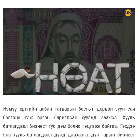
Нэмүү өртгийн албан татварын босгыг дөрвөн зуун сая
болгоно гэж өргөн баригдсан хуульд заажээ. Хууль
батлагдвал бизнест тус дэм болно гэцгээж байгаа. Гэхдээ
энэ хууль батлагдвал дунд давхарга, дун гарын бизнест