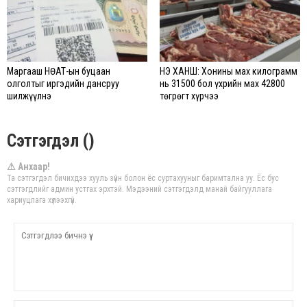
Маргааш НӨАТ-ын буцаан
ҮНЭ ХАНШ: Хонины мах килограмм
олголтыг иргэдийн дансруу
нь 31500 бол үхрийн мах 42800
шилжүүлнэ
төгрөгт хүрчээ
Сэтгэгдэл ()
⚠ Анхаар!
Та сэтгэгдэл бичихдээ хууль зүйн болон ёс суртахууныг баримтална уу. Ёс бус
сэтгэгдлийг админ устгах эрхтэй. Мэдээний сэтгэгдэлд манай байгууллага
хариуцлага хүлээхгүй.