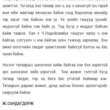
шимтгэл. Тэгэхэд энэ талаар хэн ч, юу ч хэлэхгүй гуч гаруй
жил ийм маягаар явчихсан байна гээд бодохлоор манайд
төр засаг гэж байсан юм уу. Үе үеийн гишүүд үүнийг
мэдээгүй байна гэж байх уу. Тэд бүгд л мэддэг байсан
байж таарна. Сая л Ч.Лодойсамбуу гишүүн залуу ч юм
байгаа, сэтгүүлч ч юм байгаа олон түмэнд зарлалаа. Энэ
ажил олгогчийн төлдөг шимтгэлийг байхгүй болгох нь бас
чухал байна.
Нэгэнт татварын шинэчлэл хийж байгаа юм бол зоригтой
эрс шинэчлэл хийх хэрэгтэй . Том жижиг гэлтгүй бүгд
татвар төлдөг, тэр нь бага бас утгатай баймаар юм.
Татварын дарамт жижиг, дунд шатны бизнес эрхлэгчдийг
сөхрүүлж байна.
Ж.САНДАГДОРЖ