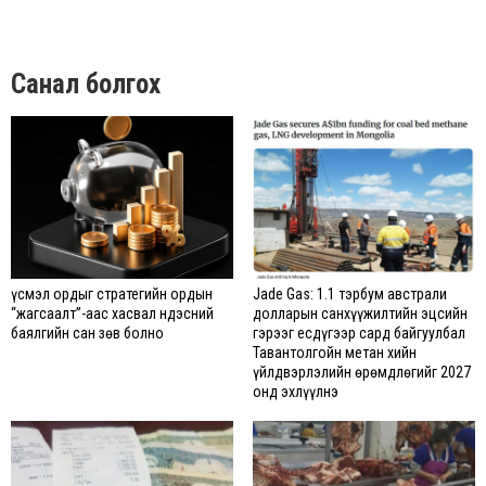
Санал болгох
Үүсмэл ордыг стратегийн ордын
Jade Gas: 1.1 тэрбум австрали
“жагсаалт”-аас хасвал Үндэсний
долларын санхүүжилтийн эцсийн
баялгийн сан зөв болно
гэрээг есдүгээр сард байгуулбал
Тавантолгойн метан хийн
үйлдвэрлэлийн өрөмдлөгийг 2027
онд эхлүүлнэ