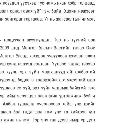
Най
х асуудал үүсэхэд тус намынхан хоёр талцаад
гэн
лт санал авахгүй” гэж байв. Харин нөгөө хэсэг
бол
аюу
н зангараг гаргалаа. Уг нь жагсаалтын чимэг,
8 сар
Д.Ба
талцуулан шуугиулдаг. Тэр нь түүний сөрөг
аши
н 2009 онд Монгол Улсын Засгийн газар Оюу
төр
хэр
ь Монгол Улсад хохирол учруулсан хэмээн олон
8 сар
эр хүнд нэлээд сэвтсэн. Үүнээс гадна, тэрээр
э хууль эрх зүйн маргаануудтай холбоотой
КOП
 хүрээнд бодлого тодорхойлох хэмжээний өндөр
5,00
ирн
удлаар ёс зүй, эрх зүйн чадамж байхгүй гэж
8 сар
гээр ийм эсрэгцэл олон жил үргэлжилж буй ч
 Албан тушаалд очсоноосоо хойш улс төрийг
Б.Д
аал бол гадагшаа том улс төр хийхээс өмнө
диз
түл
х ажил нь юм. Тэр энэ тал дээр ямар үр дүн
8 сар