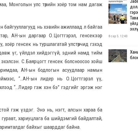
Jade
маа, Монголын улс төрийн хоёр том нам дагаж
дол
гэрэ
Тав
үйлд
йн байгууллагууд нь хэвийн ажиллаад л байгаа
эхл
тар, АН-ын даргаар О.Цогтгэрэл, генсекээр
8 сар 5. 12:40
, хоёр генсек нь туршлагатай улстөрчид гэхэд
Хан
а давж үг, үйлдэл хийдэггүй, эдний намд тийм
бло
 эхэлсэн. С.Баярцогт генсек болсноосоо хойш
ажи
Заримдаа, АН-ын бодлогын асуудлаар намын
8 сар
ймээс, “…АН-ын лидер нь О.Цогтгэрэл үү,
Цаг
эхлээд “…Лидер гэж хэн бэ” гэдгийг эргэж нэг
Хүү
үйлд
оно
той гэж үздэг. Энэ нь, нэгт, алсын хараа ба
8 сар
ай, гуравт, хариуцлага ба шийдэмгий байдалтай,
“Ая
г баримталдаг байхыг шаарддаг байна.
хув
салб