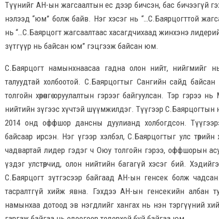
Түүнийг АН-ын жагсаалтын ес дээр бичсэн, бас бичээгүй гэ
нэлээд “юм” болж байв. Нэг хэсэг нь “…С.Баярцогттой жагсаа
нь “…С.Баярцогт жагсаалтаас хасагдчихаад жинхэнэ лидерий
зүтгүүр нь байсан юм” гэцгээж байсан юм.
С.Баярцогт намынхнаасаа гадна олон нийт, нийгмийг нь 
талуудтай холбоотой. С.Баярцогтыг Сангийн сайд байса
толгойн хөрөнгө оруулалтын гэрээг байгуулсан. Тэр гэрээ н
нийтийн зүгээс хүчтэй шүүмжилдэг. Түүгээр С.Баярцогтын н
2014 онд оффшор дансны дуулианд холбогдсон. Түүгээрэ
байсаар ирсэн. Нэг үгээр хэлбэл, С.Баярцогтыг улс төрийн
чадвартай лидер гэдэг ч Оюу толгойн гэрээ, оффшорын асу
үздэг улстөрчид, олон нийтийн багагүй хэсэг бий. Хэдий
С.Баярцогт зүтгэсээр байгаад АН-ын генсек болж чадсан.
тасралтгүй хийж явна. Гэхдээ АН-ын генсекийн албан туш
намынхаа дотоод эв нэгдлийг хангах нь нэн тэргүүний хий
гаргаж байгаа нь одоогоор тодорхой буй байгаа юм.