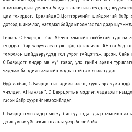
компаниудын үрэлгэн байдал, авлигын асуудалд шүүмжлэлт
цав тохирдог. Ерөнхийдөө, О.Цогтгэрэлийг шийдэмгий байр
дотоод шинэчлэл, нэгдмэл байдлыг хангах тал дээр шүүмжл
Генсек С.Баярцогт бол АН-ын хамгийн нөлөө бүхий, туршлаг
гэгддэг. Хар залуугаасаа улс төрд хөл тавьсан. АН-ын бодл
томоохон шийдвэрүүдэд гол үүрэг гүйцэтгэж ирсэн. Сайн му
С.Баярцогт лидер мөн үү” гэвэл, улс төрийн арвин туршла
чадамж ба эдийн засгийн мэдлэгтэй гэж үнэлэгддэг.
Өөрөөр хэлбэл, С.Баярцогтыг эдийн засаг, хууль эрх зүйн өнд
үнэлдэг. АН-ынхан “…С.Баярцогтын мэдлэг, чадварыг намдаа
гэсэн байр суурийг илэрхийлдэг.
С.Баярцогтын лидер мөн үү, биш үү гэдэг дээр хамгийн их 
дэвшүүлэх үйл ажиллагааны үеэр болж байв.