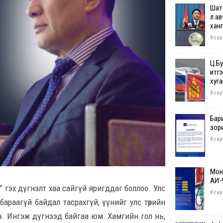
Шат
л ав
хан
8 сар
Ц.Б
итг
хугац
8 сар
Бар
зор
8 сар
Монг
АИ-
 гэх дүгнэлт хаа сайгүй яригддаг боллоо. Улс
8 сар
бараагүй байдал тасрахгүй, үүнийг улс төрийн
жээ. Ингэж дүгнээд байгаа юм. Хамгийн гол нь,