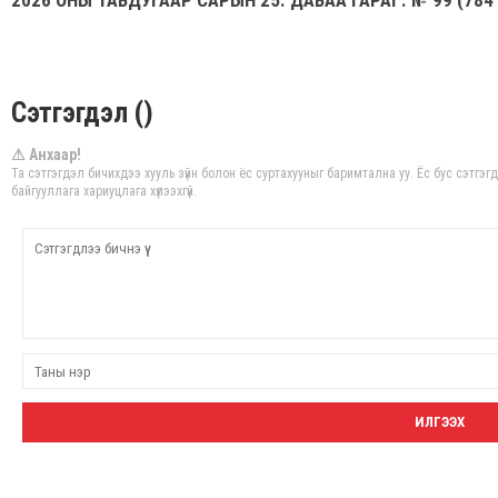
2026 ОНЫ ТАВДУГААР САРЫН 25. ДАВАА ГАРАГ. № 99 (784
Сэтгэгдэл ()
⚠ Анхаар!
Та сэтгэгдэл бичихдээ хууль зүйн болон ёс суртахууныг баримтална уу. Ёс бус сэтгэ
байгууллага хариуцлага хүлээхгүй.