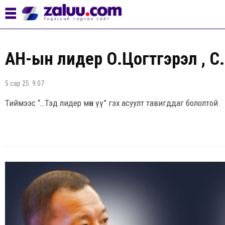
АН-ын лидер О.Цогтгэрэл үү, С
5 сар 25. 9:07
Тиймээс “…Тэд лидер мөн үү” гэх асуулт тавигддаг бололтой.