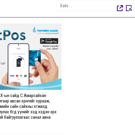
Х-ын сайд С.Амарсайхан:
гаар авсан хөрөнгийг хурааж,
гмийн сайн сайхны хөгжилд
улах бөгөөд үүнийг хэд хэдэн эрх
й байгууллагаас санал авна