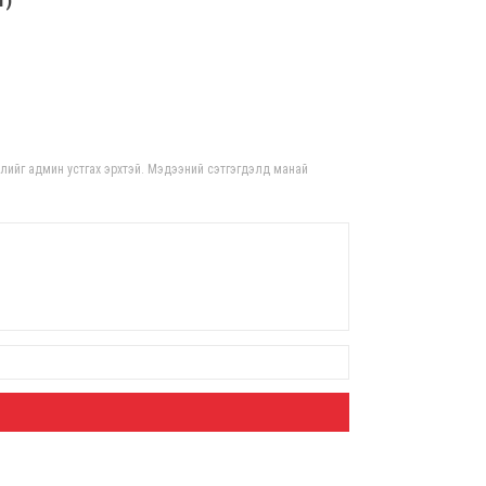
1)
Хүүх
най
8 сар
Ний
гдлийг админ устгах эрхтэй. Мэдээний сэтгэгдэлд манай
най
ава
8 сар
Хон
хас
үед
8 сар
Г.Д
ооч
ард 
8 сар