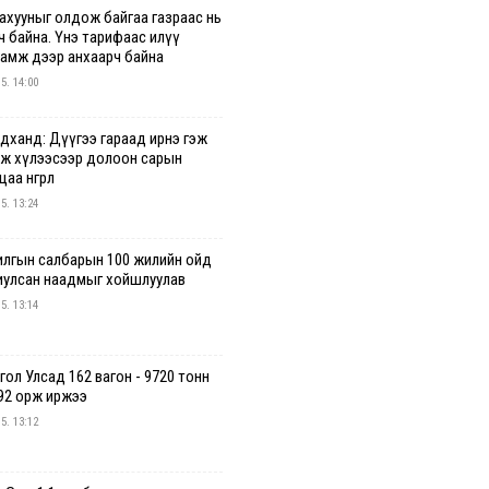
ахууныг олдож байгаа газраас нь
ч байна. Үнэ тарифаас илүү
гамж дээр анхаарч байна
 5. 14:00
удханд: Дүүгээ гараад ирнэ гэж
эж хүлээсээр долоон сарын
аа өнгөрлөө
 5. 13:24
илгын салбарын 100 жилийн ойд
иулсан наадмыг хойшлуулав
 5. 13:14
ол Улсад 162 вагон - 9720 тонн
92 орж иржээ
 5. 13:12