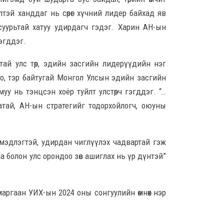
холб
эй ханддаг нь сөрөг хүчний лидер байхад яв
хэс
 суурьтай хатуу удирдагч гэдэг. Харин АН-ын
8 сар 
эгддэг.
Эрх
“га
атай улс төр, эдийн засгийн лидерүүдийн нэг
8 сар 
ого, тэр байтугай Монгол Улсын эдийн засгийн
у нь тэнцсэн хоёр туйлт улстөрч гэгддэг. “…
гатай, АН-ын стратегийг тодорхойлогч, оюуны
COP
цэцэ
хий
8 сар
өр мэдлэгтэй, удирдан чиглүүлэх чадвартай гэж
 болон улс орондоо зөв ашиглах нь үр дүнтэй”
Мор
“Бар
бол
км 
маргаан УИХ-ын 2024 оны сонгуулийн өмнөх нэр
8 сар