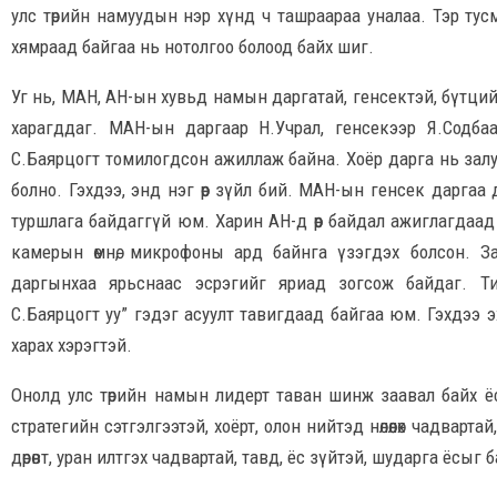
улс төрийн намуудын нэр хүнд ч ташраараа уналаа. Тэр тус
хямраад байгаа нь нотолгоо болоод байх шиг.
Уг нь, МАН, АН-ын хувьд намын даргатай, генсектэй, бүтци
харагддаг. МАН-ын даргаар Н.Учрал, генсекээр Я.Содбаа
С.Баярцогт томилогдсон ажиллаж байна. Хоёр дарга нь залуу
болно. Гэхдээ, энд нэг өөр зүйл бий. МАН-ын генсек дарга
туршлага байдаггүй юм. Харин АН-д өөр байдал ажиглагдаад
камерын өмнө, микрофоны ард байнга үзэгдэх болсон. 
даргынхаа ярьснаас эсрэгийг яриад зогсож байдаг. Ти
С.Баярцогт уу” гэдэг асуулт тавигдаад байгаа юм. Гэхдээ 
харах хэрэгтэй.
Онолд улс төрийн намын лидерт таван шинж заавал байх ёс
стратегийн сэтгэлгээтэй, хоёрт, олон нийтэд нөлөөлөх чадварт
дөрөвт, уран илтгэх чадвартай, тавд, ёс зүйтэй, шударга ёсы