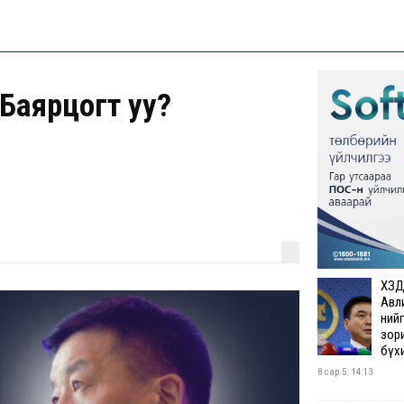
.Баярцогт уу?
ХЗД
Авли
ний
зори
бүхи
8 сар 5. 14:13