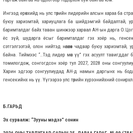
Ингээд ерөнхийд нь улс төрийн лидерийн алсын хараа ба страте
буюу харизмтай, хариуцлага ба шийдэмгий байдалтай, ур
баримталдаг байх таван шинжээр харвал АН-ын дарга О.Цог
ёс зүй, шударга ёсыг баримталдаг гэх хоёр нь, генсе
сэтгэлгээтэй, олон нийтэд нөлөөлөх чадвар буюу харизмтай
байна. Тиймээс “…Тэд лидер мөн үү” гэх асуулт тавигддаг бо
томилогдож, сонгогдсон хоёр тул 2027, 2028 оны сонгуули
Харин эдгээр сонгуулиудад АН-д намын даргынх нь бодл
генсекийнх нь үү. Үүгээрээ улс төрийн хүрээнийхний сонирх
Б.ГАРЬД
Эх сурвалж: “Зууны мэдээ” сонин