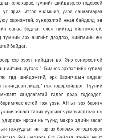
уудлыг олж харах, түүнийг шийдвэрлэх тодорхой
бол
усдыг үг яриа, итгэл үнэмшил, үзэл санаагаараа
8 сар
уюу харизмтай, хүндрэлтэй нөхцөл байдалд зөв
ЕБС
рийн санаа бодлыг олон нийтэд ойлгомжтой,
гүй
д түмний эрх ашгийг дээдлэх, нийгмийн өмнө
эзэ
зогс
атай байдаг.
8 сар
 хоёр хэр зэрэг нийцдэг вэ. Энэ сонирхолтой
ЗГ-ы
он нийтийн зүгээс “…Бизнес эрхлэгчийн хувиар
сан
улс төрд шийдэмгий, эрх баригчдын алдааг
чуул
аа танигдсан лидер” гэж тодорхойлдог. Түүний
8 сар
мжлэлт хандлагатай гэдэг дээр тодордог.
Мон
у баримтлах ёстой гэж үзэн, АН-ыг эрх баригч
эсэ
хүчний хяналт тавих үүргийг чухалчилдгаар нь
гэж 
ж, удирдаж ирсэн нь түүнд макро эдийн засаг
8 сар
арын гажуудлыг ил гаргах боломж олгодгоороо
Тол
йгэмд буй шударга бус байдал, төрийн өмчит