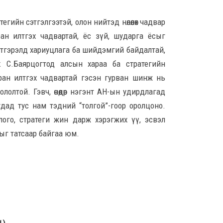
Оро
гийн сэтгэлгээтэй, олон нийтэд нөлөөлөх чадвар
₮10,
ан илтгэх чадвартай, ёс зүй, шударга ёсыг
сан
8 сар
тгэрэлд хариуцлага ба шийдэмгий байдалтай,
к С.Баярцогтод алсын хараа ба стратегийн
“С.
, уран илтгэх чадвартай гэсэн гурван шинж нь
дарг
лолтой. Гэвч, өнөөдөр нэгэнт АН-ын удирдлагад
8 сар
удад тус нам тэдний “толгой”-гоор оролцоно.
ого, стратеги жин дарж хэрэгжих үү, эсвэл
3, 
лыг татсаар байгаа юм.
Сап
хуч
ны 
8 сар
Сумд
Монг
8 сар