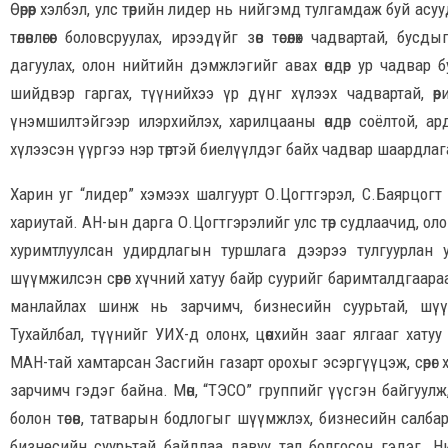
Өөрөөр хэлбэл, улс төрийн лидер нь нийгэмд тулгамдаж буй ас
төлөвлөгөөг боловсруулах, ирээдүйг зөв төсөөлөх чадвартай, б
дагуулах, олон нийтийн дэмжлэгийг авах өндөр ур чадвар б
шийдвэр гаргах, түүнийхээ үр дүнг хүлээх чадвартай, өө
үнэмшилтэйгээр илэрхийлэх, харилцааны өндөр соёлтой, ар
хүлээсэн үүргээ нэр төртэй биелүүлдэг байх чадвар шаардлаг
Харин уг “лидер” хэмээх шалгуурт О.Цогтгэрэл, С.Баярцогт
хариутай. АН-ын дарга О.Цогтгэрэлийг улс төр судлаачид, ол
хуримтлуулсан удирдлагын туршлага дээрээ тулгуурлан 
шүүмжилсэн сөрөг хүчний хатуу байр суурийг баримталдгаар
манлайлах шинж нь зарчимч, бизнесийн суурьтай, шүү
Тухайлбал, түүнийг УИХ-д олонх, цөөнхийн зааг ялгааг хату
МАН-тай хамтарсан Засгийн газарт орохыг эсэргүүцэж, сөрөг 
зарчимч гэдэг байна. Мөн, “ТЭСО” группийг үүсгэн байгуул
болон төсөв, татварын бодлогыг шүүмжлэх, бизнесийн салб
бизнесийн суурьтай байдлаа давуу тал болгосон гэдэг. Ни