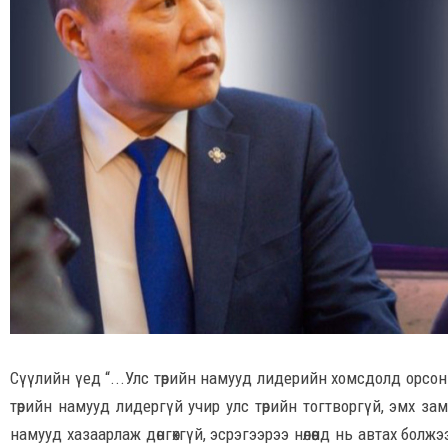
Сүүлийн үед “...Улс төрийн намууд лидерийн хомсдолд орсон”
төрийн намууд лидергүй учир улс төрийн тогтворгүй, эмх зам
намууд хазаарлаж дөнгөхгүй, эсрэгээрээ нөлөөнд нь автах бол