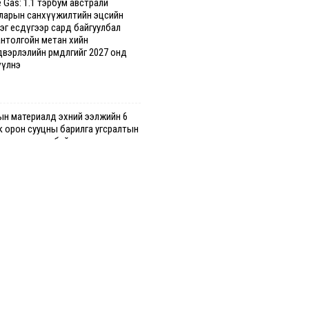
 Gas: 1.1 тэрбум австрали
ларын санхүүжилтийн эцсийн
эг есдүгээр сард байгуулбал
антолгойн метан хийн
вэрлэлийн өрөмдлөгийг 2027 онд
үүлнэ
ын материалд эхний ээлжийн 6
к орон сууцны барилга угсралтын
л үргэлжилж байна
 5. 12:02
даагийн дэд хурандаа Д.Будзаан:
хдийн эсрэг бэлгийн хүчирхийлэл
вэл бүх насаар нь хорих ял
гдуулах хуулийн зохицуулалттай
 5. 11:44
ллын газрын зураг”-ийн хэвлэмэл
илбарыг Голомт банкны
араас үнэ төлбөргүй авах