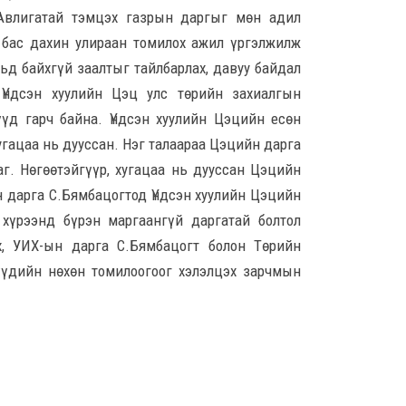
бар
 Авлигатай тэмцэх газрын даргыг мөн адил
хам
 бас дахин улираан томилох ажил үргэлжилж
8 сар
льд байхгүй заалтыг тайлбарлах, давуу байдал
Оюу
Үндсэн хуулийн Цэц улс төрийн захиалгын
хүрт
үд гарч байна. Үндсэн хуулийн Цэцийн есөн
төл
угацаа нь дууссан. Нэг талаараа Цэцийн дарга
8 сар
г. Нөгөөтэйгүүр, хугацаа нь дууссан Цэцийн
ХЗД
 дарга С.Бямбацогтод Үндсэн хуулийн Цэцийн
Авли
 хүрээнд бүрэн маргаангүй даргатай болтол
ний
зори
, УИХ-ын дарга С.Бямбацогт болон Төрийн
бүхи
үүдийн нөхөн томилоогоог хэлэлцэх зарчмын
8 сар 5. 14:13
Шат
л ав
хан
8 сар