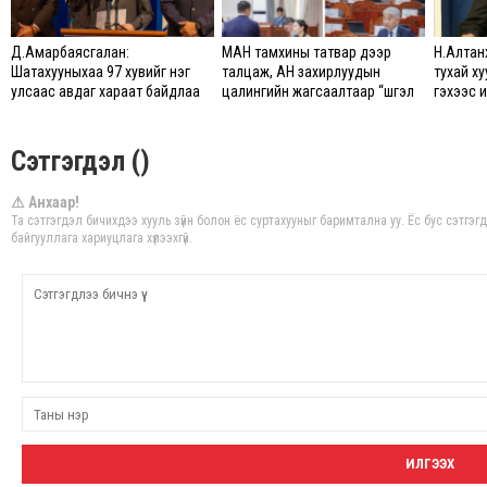
Д.Амарбаясгалан:
МАН тамхины татвар дээр
Н.Алтан
Шатахууныхаа 97 хувийг нэг
талцаж, АН захирлуудын
тухай ху
улсаас авдаг хараат байдлаа
цалингийн жагсаалтаар “шүгэл
гэхээс и
зогсоож, Арабын орнуудаас
үлээв”
сайд хү
нийлүүлэх ажлыг сэргээх ёстой
Сэтгэгдэл ()
⚠ Анхаар!
Та сэтгэгдэл бичихдээ хууль зүйн болон ёс суртахууныг баримтална уу. Ёс бус сэтгэ
байгууллага хариуцлага хүлээхгүй.