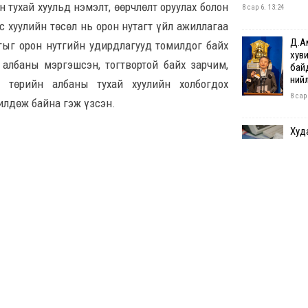
 тухай хуульд нэмэлт, өөрчлөлт оруулах болон
8 сар 6. 13:24
ус хуулийн төсөл нь орон нутагт үйл ажиллагаа
Д.А
гыг орон нутгийн удирдлагууд томилдог байх
хуви
 албаны мэргэшсэн, тогтвортой байх зарчим,
бай
нийл
 төрийн албаны тухай хуулийн холбогдох
8 сар
илдөж байна гэж үзсэн.
Худа
хуу
хоно
8 сар
АИ-9
таср
8 сар
I ан
ноо