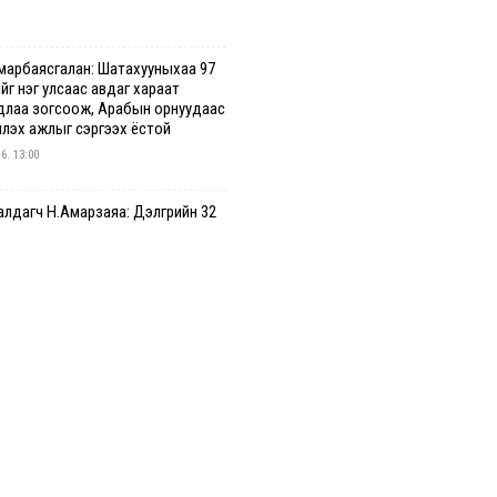
марбаясгалан: Шатахууныхаа 97
йг нэг улсаас авдаг хараат
длаа зогсоож, Арабын орнуудаас
үүлэх ажлыг сэргээх ёстой
 6. 13:00
лдагч Н.Амарзаяа: Дэлгүүрийн 32
дастай өрийн дэвтэр долоо
гт л дүүрдэг
 6. 12:47
2 шатахууны нийлүүлэлт
алтгүй үргэлжилж байна
 6. 12:23
гийн цахим бүртгэл энэ сарын 17-
с эхэлнэ