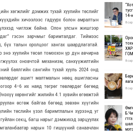
“Хо
тус
ийн хөгжлийг дэмжих тухай хуулийн төслийг
14-
 хүүхдийн хичээлээс гадуурх болон амралтын
8 сар
үлэхэд чиглэж байна. Олон улсын жишгээр
ддаг” гэсэн зарчмыг баримталдаг. Тиймээс
Орон
тох
, бүх талын оролцоог хангах шаардлагатай.
ХАР
 энэ хуулийн төсөл томоохон үр дүн авчирна
ГОМ
эгжүүлэх оновчтой механизм, санхүүжилтийн
8 сар
сний баялгийн сангийн тухай хууль 2024 онд
Бар
 төвлөрдөг ашигт малтмалын нөөц ашигласны
яаг
огоор 4–6 их наяд төгрөг төвлөрдөг бөгөөд
8 сар
 Энэхүү хөрөнгийг жилийн 4.1 хувийн өгөөжтэй
оруулан өсгөж байгаа бөгөөд зөвхөн хүүгийн
Өмг
уулийн төслийн үзэл баримтлалын хүрээнд уг
Б.Чи
гүтг
угуйлан секц, багш нарыг дэмжихэд зарцуулах
шалг
Амгаланбаатар нарын 10 гишүүний санаачлан
мэт