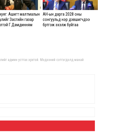
8 сар 5. 12:40
хуяг: Ашигт малтмалын
АН-ын дарга 2028 оны
Хан
улийг Засгийн газар
сонгуульд нэр дэвшигчдээ
бло
лүүтэй Г.Дамдинням
бүртгэж эхэлж буйгаа
ажи
чилж оруулж ирсэн
мэдэгдлээ
8 сар
Цаг
Хүүх
гдлийг админ устгах эрхтэй. Мэдээний сэтгэгдэлд манай
үйлд
оно
8 сар
“Ая
хув
салб
бол
8 сар
ЕБС-