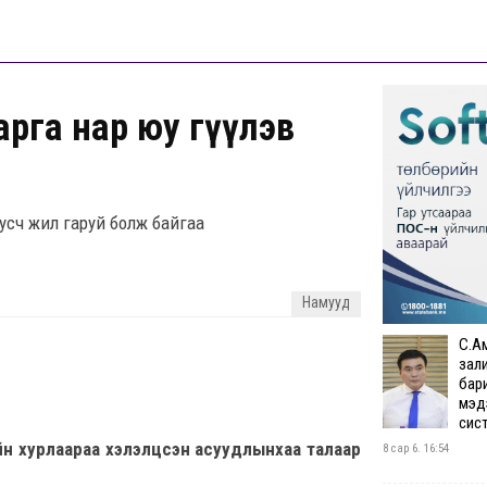
га нар юу өгүүлэв
усч жил гаруй болж байгаа
Намууд
С.А
зал
бар
мэд
сис
йн хурлаараа хэлэлцсэн асуудлынхаа талаар
8 сар 6. 16:54