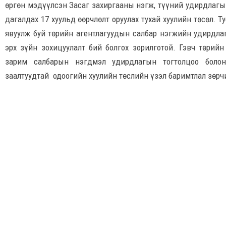
өргөн мэдүүлсэн Засаг захиргааны нэгж, түүний удирдлагын
дагалдах 17 хуульд өөрчлөлт оруулах тухай хуулийн төсөл. Т
явуулж буй төрийн агентлагуудын салбар нэгжийн удирдла
эрх зүйн зохицуулалт бий болгох зорилготой. Гэвч төрийн
зарим салбарын нэгдмэл удирдлагын тогтолцоо болон
заалтуудтай одоогийн хуулийн төслийн үзэл баримтлал зөрч