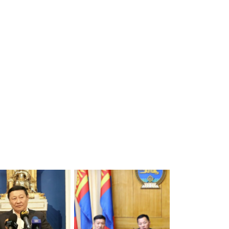
Ц.Бу
итг
хуга
8 сар
Бар
зор
8 сар
Монг
АИ-
8 сар
Jade
дол
гэрэ
Тав
үйл
эхлү