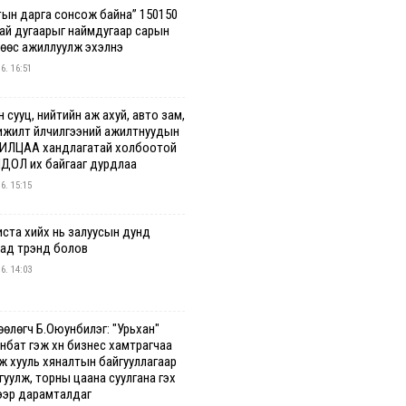
тын дарга сонсож байна” 150150
гай дугаарыг наймдугаар сарын
нөөс ажиллуулж эхэлнэ
 6. 16:51
 сууц, нийтийн аж ахуй, авто зам,
ижилт үйлчилгээний ажилтнуудын
ИЛЦАА хандлагатай холбоотой
ДОЛ их байгааг дурдлаа
 6. 15:15
иста хийх нь залуусын дунд
аад трэнд болов
 6. 14:03
өөлөгч Б.Оюунбилэг: "Урьхан"
нбат гэж хүн бизнес хамтрагчаа
эж хууль хяналтын байгууллагаар
уулж, торны цаана суулгана гэх
ээр дарамталдаг