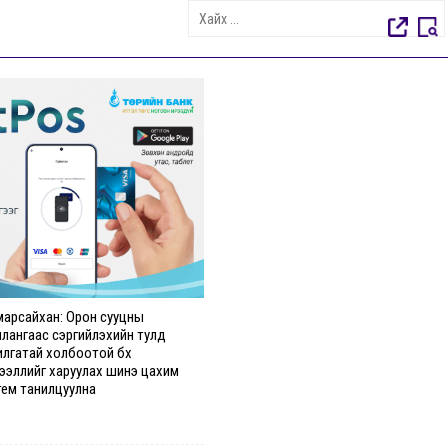
марсайхан: Орон сууцны
илангаас сэргийлэхийн тулд
илгатай холбоотой бүх
ээллийг харуулах шинэ цахим
тем танилцуулна