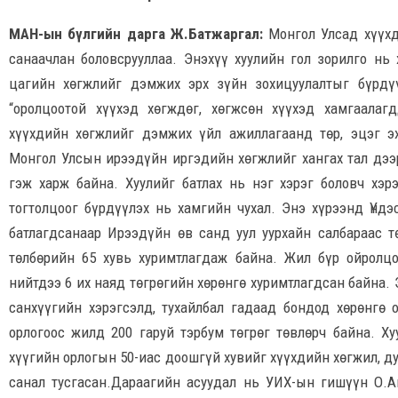
МАН-ын бүлгийн дарга Ж.Батжаргал:
Монгол Улсад хүүхд
санаачлан боловсрууллаа. Энэхүү хуулийн гол зорилго нь
цагийн хөгжлийг дэмжих эрх зүйн зохицуулалтыг бүрдү
“оролцоотой хүүхэд хөгждөг, хөгжсөн хүүхэд хамгаалаг
хүүхдийн хөгжлийг дэмжих үйл ажиллагаанд төр, эцэг эх
Монгол Улсын ирээдүйн иргэдийн хөгжлийг хангах тал дээр
гэж харж байна. Хуулийг батлах нь нэг хэрэг боловч хэр
тогтолцоог бүрдүүлэх нь хамгийн чухал. Энэ хүрээнд Үндэ
батлагдсанаар Ирээдүйн өв санд уул уурхайн салбараас
төлбөрийн 65 хувь хуримтлагдаж байна. Жил бүр ойролцо
нийтдээ 6 их наяд төгрөгийн хөрөнгө хуримтлагдсан байна.
санхүүгийн хэрэгсэлд, тухайлбал гадаад бондод хөрөнгө 
орлогоос жилд 200 гаруй тэрбум төгрөг төвлөрч байна. Х
хүүгийн орлогын 50-иас доошгүй хувийг хүүхдийн хөгжил, д
санал тусгасан.Дараагийн асуудал нь УИХ-ын гишүүн О.