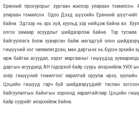
Ерөнхий прокурорыг зургаан жилээр улираан томилсон.
улираан томилсон. Одоо Дээд шүүхийн Ерөнхий шүүгчийг
байна. Эдгээр нь эрх зүй, хуульд хэр нийцэж байна вэ. Хуу
олгох замаар асуудлыг шийдвэрлэж байна. Тэр тусмаа 
байгууллага болж хувирсан байж магадгүй олон шийдвэрү
гишүүний нэг чөлөөлөгдсөн, мөн даргынх нь бүрэн эрхийн х
ирж байгаа асуудал, хэрэг маргааныг гишүүдэд хуваарилда
даргын асуудалд АН тодорхой байр суурь илэрхийлж УИХ-ын
хоёр гишүүний томилгоог яаралтай оруулж ирэх, хуулийн
Цэцийн гишүүд гарч буй шийдвэрүүдийг таслан зогсоох
байгуулалтын байнгын хороонд яаралтайгаар Цэцийн гиш
байр суурийг илэрхийлж байна.