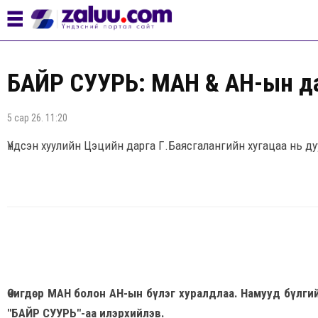
БАЙР СУУРЬ: МАН & АН-ын дар
5 сар 26. 11:20
Үндсэн хуулийн Цэцийн дарга Г.Баясгалангийн хугацаа нь ду
Өчигдөр МАН болон АН-ын бүлэг хуралдлаа. Намууд бүлги
"БАЙР СУУРЬ"-аа илэрхийлэв.