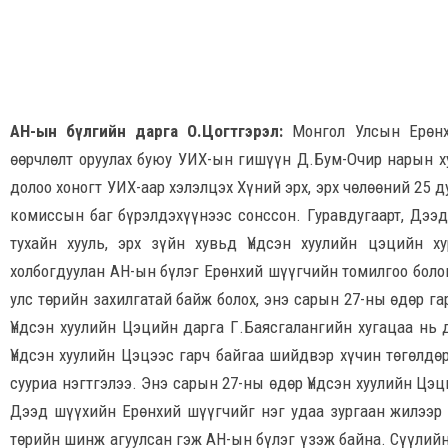
АН-ын бүлгийн дарга О.Цогтгэрэл:
Монгол Улсын Ерөнх
өөрчлөлт оруулах буюу УИХ-ын гишүүн Д.Бум-Очир нарын ху
долоо хоногт УИХ-аар хэлэлцэх Хүний эрх, эрх чөлөөний 25 
комиссын баг бүрэлдэхүүнээс сонссон. Гуравдугаарт, Дээ
тухайн хууль, эрх зүйн хувьд Үндсэн хуулийн цэцийн х
холбогдуулан АН-ын бүлэг Ерөнхий шүүгчийн томилгоо бол
улс төрийн захилгатай байж болох, энэ сарын 27-ны өдөр г
Үндсэн хуулийн Цэцийн дарга Г.Баясгалангийн хугацаа нь 
Үндсэн хуулийн Цэцээс гарч байгаа шийдвэр хүчин төгөлдө
сууриа нэгтгэлээ. Энэ сарын 27-ны өдөр Үндсэн хуулийн Цэц
Дээд шүүхийн Ерөнхий шүүгчийг нэг удаа зургаан жилээр 
төрийн шинж агуулсан гэж АН-ын бүлэг үзэж байна. Сүүлий