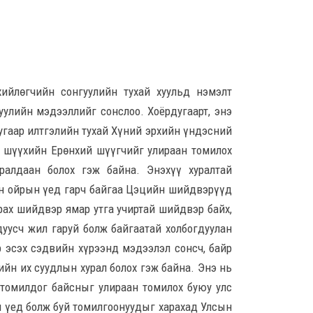
8 сар
Үндс
үнд
М.Н
хар
ийлөгчийн сонгуулийн тухай хуульд нэмэлт
8 сар
улийн мэдээллийг сонслоо. Хоёрдугаарт, энэ
дугаар илтгэлийн тухай Хүний эрхийн үндэсний
Неф
д шүүхийн Ерөнхий шүүгчийг улираан томилох
тат
битү
уралдаан болох гэж байна. Энэхүү хуралтай
8 сар
он ойрын үед гарч байгаа Цэцийн шийдвэрүүд
арах шийдвэр ямар утга учиртай шийдвэр байх,
I х
дуусч жил гаруй болж байгаатай холбогдуулан
сары
бор
р эсэх сэдвийн хүрээнд мэдээлэл сонсч, байр
хөн
ийн их суудлын хурал болох гэж байна. Энэ нь
8 сар
томилдог байсныг улираан томилох буюу улс
А.Ар
н үед болж буй томилгоонуудыг харахад Улсын