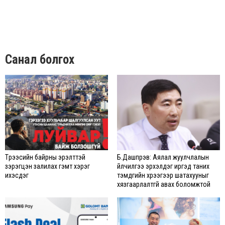
Санал болгох
Түрээсийн байрны эрэлттэй
Б.Дашпүрэв: Аялал жуулчлалын
зэрэгцэн залилах гэмт хэрэг
үйлчилгээ эрхэлдэг иргэд таних
ихэсдэг
тэмдгийн хүрээгээр шатахууныг
хязгаарлалтгүй авах боломжтой