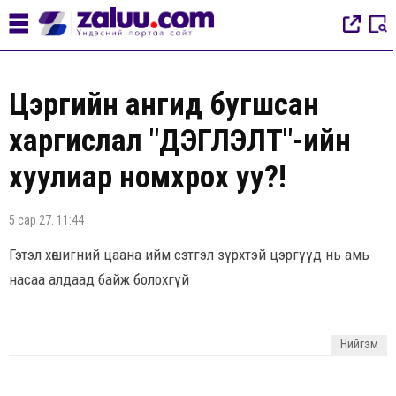
Цэргийн ангид бугшсан
харгислал "ДЭГЛЭЛТ"-ийн
хуулиар номхрох уу?!
5 сар 27. 11:44
Гэтэл хөшигний цаана ийм сэтгэл зүрхтэй цэргүүд нь амь
насаа алдаад байж болохгүй
Нийгэм