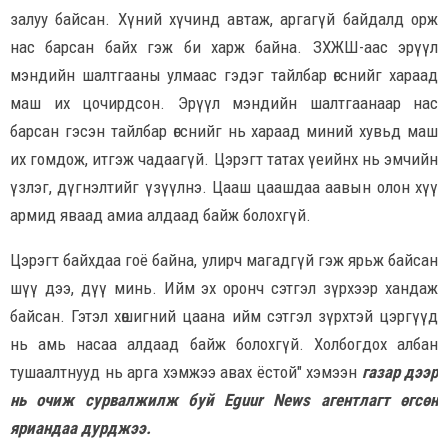
залуу байсан. Хүний хүчинд автаж, аргагүй байдалд орж
нас барсан байх гэж би харж байна. ЗХЖШ-аас эрүүл
мэндийн шалтгааны улмаас гэдэг тайлбар өгснийг хараад
маш их цочирдсон. Эрүүл мэндийн шалтгаанаар нас
барсан гэсэн тайлбар өгснийг нь хараад миний хувьд маш
их гомдож, итгэж чадаагүй. Цэрэгт татах үеийнх нь эмчийн
үзлэг, дүгнэлтийг үзүүлнэ. Цааш цаашдаа аавын олон хүү
армид яваад амиа алдаад байж болохгүй.
Цэрэгт байхдаа гоё байна, улирч магадгүй гэж ярьж байсан
шүү дээ, дүү минь. Ийм эх оронч сэтгэл зүрхээр хандаж
байсан. Гэтэл хөшигний цаана ийм сэтгэл зүрхтэй цэргүүд
нь амь насаа алдаад байж болохгүй. Холбогдох албан
тушаалтнууд нь арга хэмжээ авах ёстой" хэмээн
газар дээр
нь очиж сурвалжилж буй Eguur News агентлагт өгсөн
яриандаа дурджээ.