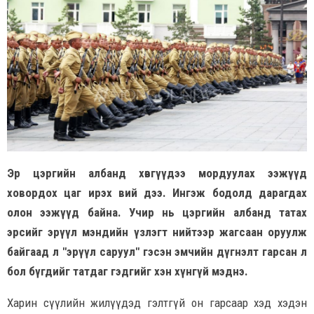
Эр цэргийн албанд хөвгүүдээ мордуулах ээжүүд
ховордох цаг ирэх вий дээ. Ингэж бодолд дарагдах
олон ээжүүд байна. Учир нь цэргийн албанд татах
эрсийг эрүүл мэндийн үзлэгт нийтээр жагсаан оруулж
байгаад л "эрүүл саруул" гэсэн эмчийн дүгнэлт гарсан л
бол бүгдийг татдаг гэдгийг хэн хүнгүй мэднэ.
Харин сүүлийн жилүүдэд гэлтгүй он гарсаар хэд хэдэн