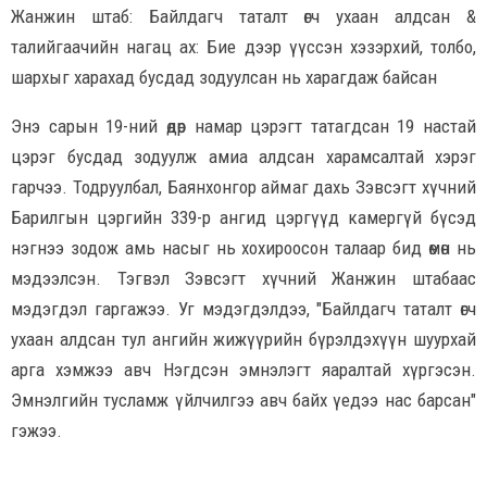
Жанжин штаб: Байлдагч таталт өгч ухаан алдсан &
талийгаачийн нагац ах: Бие дээр үүссэн хэзэрхий, толбо,
шархыг харахад бусдад зодуулсан нь харагдаж байсан
Энэ сарын 19-ний өдөр намар цэрэгт татагдсан 19 настай
цэрэг бусдад зодуулж амиа алдсан харамсалтай хэрэг
гарчээ. Тодруулбал, Баянхонгор аймаг дахь Зэвсэгт хүчний
Барилгын цэргийн 339-р ангид цэргүүд камергүй бүсэд
нэгнээ зодож амь насыг нь хохироосон талаар бид өмөн нь
мэдээлсэн. Тэгвэл Зэвсэгт хүчний Жанжин штабаас
мэдэгдэл гаргажээ. Уг мэдэгдэлдээ, "Байлдагч таталт өгч
ухаан алдсан тул ангийн жижүүрийн бүрэлдэхүүн шуурхай
арга хэмжээ авч Нэгдсэн эмнэлэгт яаралтай хүргэсэн.
Эмнэлгийн тусламж үйлчилгээ авч байх үедээ нас барсан"
гэжээ.