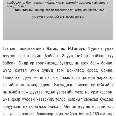
Тэгвэл талийгаачийн
Нагац ах Н.Гансүх
"Гурван удаа
дүүгээ эргэж очиж байсан. Эрүүл чийрэг сайхан хүү
байсан. Өнөөдөр ар гэрийнхэнд бүгдэд нь шок болж байна.
Бүгд сэтгэл зүйн хувьд том цохилтод ороод байна.
Талийгаач дүүг минь нас барснаас хоёр цагийн дараа ар
гэрийнхэнд нь мэдэгдсэн. Би задлан шинжилгээ хийхийнх
нь өмнө би орж дүүгээ гадна үзлэгийн үеэр нь орж харсан.
Бие дээр үүссэн хэзэрхий, толбо, шархыг харахад бусдад
зодуулсан нь харагдаж байсан. Миний дүү өвөө эмээгийнхээ
гал дээр төрсөн зээ болохоор өлчир, чийрэг биетэй 180 см өндөр