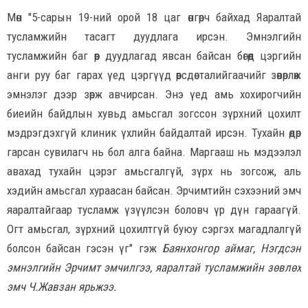
Мөн "5-сарын 19-ний орой 18 цаг өнгөрч байхад Яаралтай
тусламжийн тасагт дуудлага ирсэн. Эмнэлгийн
тусламжийн баг өөр дуудлагад явсан байсан бөгөөд цэргийн
анги руу баг гарах үед цэргүүд өөрсдөө талийгаачийг зөөвөрлөж
эмнэлэг дээр зөрж авчирсан. Энэ үед амь хохирогчийн
биеийн байдлын хувьд амьсгал зогссон зүрхний цохилт
мэдрэгдэхгүй клиник үхлийн байдалтай ирсэн. Тухайн өдөр
гарсан сувилагч нь бол алга байна. Маргааш нь мэдээлэл
авахад тухайн цэрэг амьсгалгүй, зүрх нь зогсож, аль
хэдийн амьсгал хураасан байсан. Эрчимтийн сэхээний эмч
яаралтайгаар тусламж үзүүлсэн боловч үр дүн гараагүй.
Огт амьсгал, зүрхний цохилтгүй буюу сэргэх магадлалгүй
болсон байсан гэсэн үг" гэж
Баянхонгор аймаг, Нэгдсэн
эмнэлгийн Эрчимт эмчилгээ, яаралтай тусламжийн зөвлөх
эмч Ч.Жавзан ярьжээ.