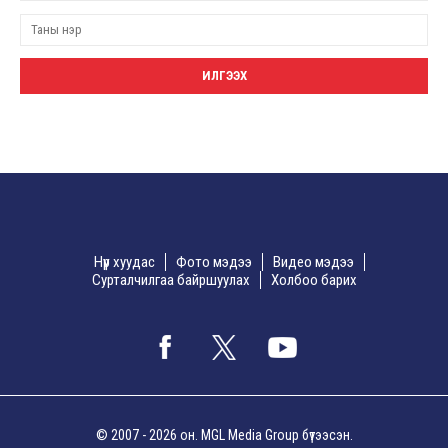
Нүүр хуудас
Фото мэдээ
Видео мэдээ
Сурталчилгаа байршуулах
Холбоо барих
© 2007 - 2026 он. MGL Media Group бүтээсэн.