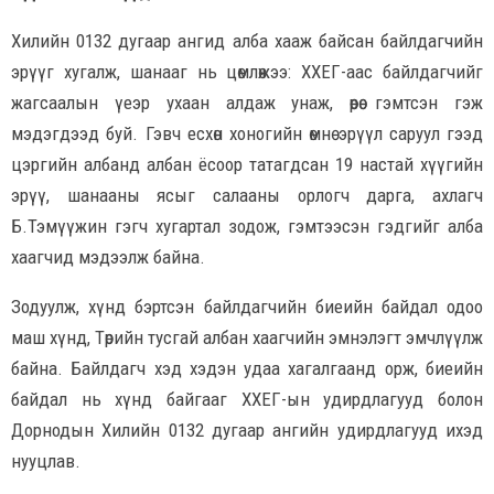
Хилийн 0132 дугаар ангид алба хааж байсан байлдагчийн
эрүүг хугалж, шанааг нь цөмлөжээ: ХХЕГ-аас байлдагчийг
жагсаалын үеэр ухаан алдаж унаж, өөрөө гэмтсэн гэж
мэдэгдээд буй. Гэвч есхөн хоногийн өмнө эрүүл саруул гээд
цэргийн албанд албан ёсоор татагдсан 19 настай хүүгийн
эрүү, шанааны ясыг салааны орлогч дарга, ахлагч
Б.Тэмүүжин гэгч хугартал зодож, гэмтээсэн гэдгийг алба
хаагчид мэдээлж байна.
Зодуулж, хүнд бэртсэн байлдагчийн биеийн байдал одоо
маш хүнд, Төрийн тусгай албан хаагчийн эмнэлэгт эмчлүүлж
байна. Байлдагч хэд хэдэн удаа хагалгаанд орж, биеийн
байдал нь хүнд байгааг ХХЕГ-ын удирдлагууд болон
Дорнодын Хилийн 0132 дугаар ангийн удирдлагууд ихэд
нууцлав.