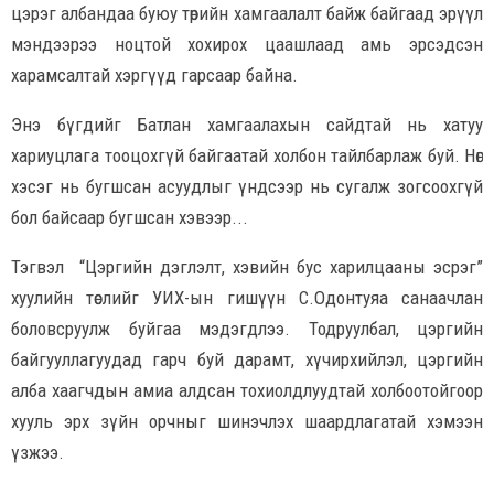
цэрэг албандаа буюу төрийн хамгаалалт байж байгаад эрүүл
мэндээрээ ноцтой хохирох цаашлаад амь эрсэдсэн
харамсалтай хэргүүд гарсаар байна.
Энэ бүгдийг Батлан хамгаалахын сайдтай нь хатуу
хариуцлага тооцохгүй байгаатай холбон тайлбарлаж буй. Нөгөө
хэсэг нь бугшсан асуудлыг үндсээр нь сугалж зогсоохгүй
бол байсаар бугшсан хэвээр...
Тэгвэл “Цэргийн дэглэлт, хэвийн бус харилцааны эсрэг”
хуулийн төслийг УИХ-ын гишүүн С.Одонтуяа санаачлан
боловсруулж буйгаа мэдэгдлээ. Тодруулбал, цэргийн
байгууллагуудад гарч буй дарамт, хүчирхийлэл, цэргийн
алба хаагчдын амиа алдсан тохиолдлуудтай холбоотойгоор
хууль эрх зүйн орчныг шинэчлэх шаардлагатай хэмээн
үзжээ.