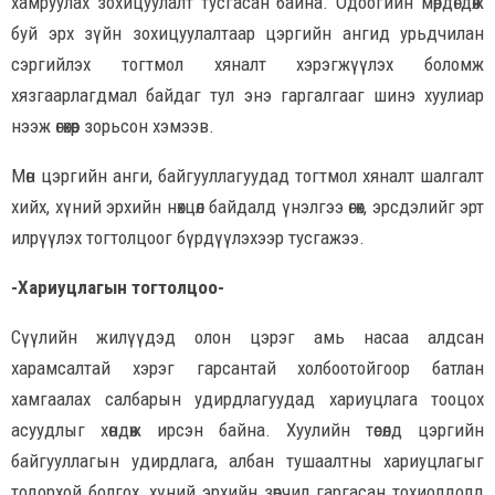
хамруулах зохицуулалт тусгасан байна. Одоогийн мөрдөгдөж
буй эрх зүйн зохицуулалтаар цэргийн ангид урьдчилан
сэргийлэх тогтмол хяналт хэрэгжүүлэх боломж
хязгаарлагдмал байдаг тул энэ гаргалгааг шинэ хуулиар
нээж өгөхөөр зорьсон хэмээв.
Мөн цэргийн анги, байгууллагуудад тогтмол хяналт шалгалт
хийх, хүний эрхийн нөхцөл байдалд үнэлгээ өгөх, эрсдэлийг эрт
илрүүлэх тогтолцоог бүрдүүлэхээр тусгажээ.
-Хариуцлагын тогтолцоо-
Сүүлийн жилүүдэд олон цэрэг амь насаа алдсан
харамсалтай хэрэг гарсантай холбоотойгоор батлан
хамгаалах салбарын удирдлагуудад хариуцлага тооцох
асуудлыг хөндөж ирсэн байна. Хуулийн төсөлд цэргийн
байгууллагын удирдлага, албан тушаалтны хариуцлагыг
тодорхой болгох, хүний эрхийн зөрчил гаргасан тохиолдолд