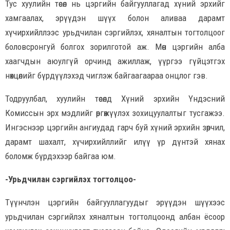
Тус хуулийн төсөл нь цэргийн байгууллагад хүний эрхийг
хамгаалах, эрүүдэн шүүх болон аливаа дарамт
хүчирхийллээс урьдчилан сэргийлэх, хяналтын тогтолцоог
боловсронгуй болгох зорилготой аж. Мөн цэргийн алба
хаагчдын аюулгүй орчинд ажиллаж, үүргээ гүйцэтгэх
нөхцөлийг бүрдүүлэхэд чиглэж байгаагаараа онцлог гэв.
Тодруулбал, хуулийн төсөлд Хүний эрхийн Үндэсний
Комиссын эрх мэдлийг өргөжүүлэх зохицуулалтыг тусгажээ.
Ингэснээр цэргийн ангиудад гарч буй хүний эрхийн зөрчил,
дарамт шахалт, хүчирхийллийг илүү үр дүнтэй хянах
боломж бүрдэхээр байгаа юм.
-Урьдчилан сэргийлэх тогтолцоо-
Түүнчлэн цэргийн байгууллагуудыг эрүүдэн шүүхээс
урьдчилан сэргийлэх хяналтын тогтолцоонд албан ёсоор