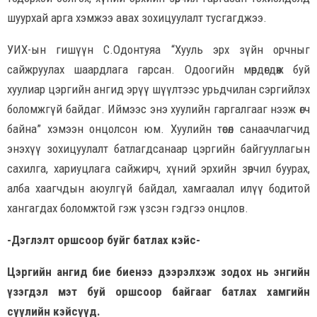
шуурхай арга хэмжээ авах зохицуулалт тусгагджээ.
УИХ-ын гишүүн С.Одонтуяа “Хууль эрх зүйн орчныг
сайжруулах шаардлага гарсан. Одоогийн мөрдөгдөж буй
хуулиар цэргийн ангид эрүү шүүлтээс урьдчилан сэргийлэх
боломжгүй байдаг. Иймээс энэ хуулийн гаргалгааг нээж өгч
байна” хэмээн онцолсон юм. Хуулийн төсөл санаачлагчид
энэхүү зохицуулалт батлагдсанаар цэргийн байгууллагын
сахилга, хариуцлага сайжирч, хүний эрхийн зөрчил буурах,
алба хаагчдын аюулгүй байдал, хамгаалал илүү бодитой
хангагдах боломжтой гэж үзсэн гэдгээ онцлов.
-Дэглэлт оршсоор буйг батлах кэйс-
Цэргийн ангид бие биенээ дээрэлхэж зодох нь энгийн
үзэгдэл мэт буй оршсоор байгааг батлах хамгийн
сүүлийн кэйсүүд.