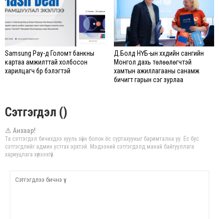
Samsung Pay-д Голомт банкны
Д.Болд НҮБ-ын хүүхдийн сангийн
картаа амжилттай холбосон
Монгол дахь төлөөлөгчтэй
харилцагч бүр бэлэгтэй
хамтын ажиллагааны санамж
бичигт гарын үсэг зурлаа
Сэтгэгдэл ()
⚠ Анхаар!
Та сэтгэгдэл бичихдээ хууль зүйн болон ёс суртахууныг баримтална уу. Ёс бус
сэтгэгдлийг админ устгах эрхтэй. Мэдээний сэтгэгдэлд манай байгууллага
хариуцлага хүлээхгүй.