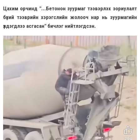
Цахим орчинд "...Бетонон зуурмаг тээвэрлэх зориулалт
бүхий тээврийн хэрэгслийн жолооч нар нь зуурмагийн
үлдэгдлээ асгасан" бичлэг нийтлэгдсэн.