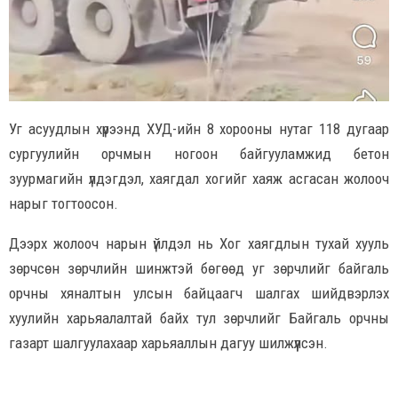
Уг асуудлын хүрээнд ХУД-ийн 8 хорооны нутаг 118 дугаар
сургуулийн орчмын ногоон байгууламжид бетон
зуурмагийн үлдэгдэл, хаягдал хогийг хаяж асгасан жолооч
нарыг тогтоосон.
Дээрх жолооч нарын үйлдэл нь Хог хаягдлын тухай хууль
зөрчсөн зөрчлийн шинжтэй бөгөөд уг зөрчлийг байгаль
орчны хяналтын улсын байцаагч шалгах шийдвэрлэх
хуулийн харьяалалтай байх тул зөрчлийг Байгаль орчны
газарт шалгуулахаар харьяаллын дагуу шилжүүлсэн.