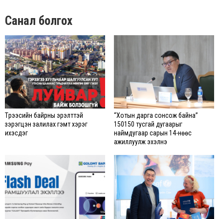
Санал болгох
Түрээсийн байрны эрэлттэй
“Хотын дарга сонсож байна”
зэрэгцэн залилах гэмт хэрэг
150150 тусгай дугаарыг
ихэсдэг
наймдугаар сарын 14-нөөс
ажиллуулж эхэлнэ