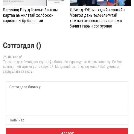
Samsung Pay-д Голомт банкны
Д.Болд НҮБ-ын хүүхдийн сангийн
картаа амжилттай холбосон
Монгол дахь төлөөлөгчтэй
харилцагч бүр бэлэгтэй
хамтын ажиллагааны санамж
бичигт гарын үсэг зурлаа
Сэтгэгдэл ()
⚠ Анхаар!
Та сэтгэгдэл бичихдээ хууль зүйн болон ёс суртахууныг баримтална уу. Ёс бус
сэтгэгдлийг админ устгах эрхтэй. Мэдээний сэтгэгдэлд манай байгууллага
хариуцлага хүлээхгүй.