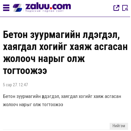
Бетон зуурмагийн үлдэгдэл,
хаягдал хогийг хаяж асгасан
жолооч нарыг олж
тогтоожээ
5 сар 27. 12:47
Бетон зуурмагийн үлдэгдэл, хаягдал хогийг хаяж асгасан
жолооч нарыг олж тогтоожээ
Нийгэм