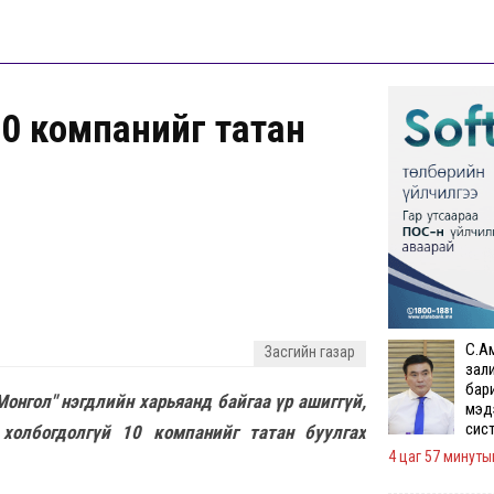
10 компанийг татан
С.А
Засгийн газар
зал
бар
онгол" нэгдлийн харьяанд байгаа үр ашиггүй,
мэд
сис
 холбогдолгүй 10 компанийг татан буулгах
4 цаг 57 минуты