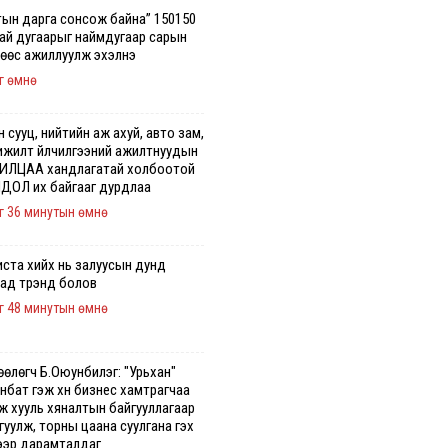
тын дарга сонсож байна” 150150
гай дугаарыг наймдугаар сарын
нөөс ажиллуулж эхэлнэ
г өмнө
 сууц, нийтийн аж ахуй, авто зам,
ижилт үйлчилгээний ажилтнуудын
ИЛЦАА хандлагатай холбоотой
ДОЛ их байгааг дурдлаа
г 36 минутын өмнө
иста хийх нь залуусын дунд
аад трэнд болов
г 48 минутын өмнө
өөлөгч Б.Оюунбилэг: "Урьхан"
нбат гэж хүн бизнес хамтрагчаа
эж хууль хяналтын байгууллагаар
уулж, торны цаана суулгана гэх
ээр дарамталдаг