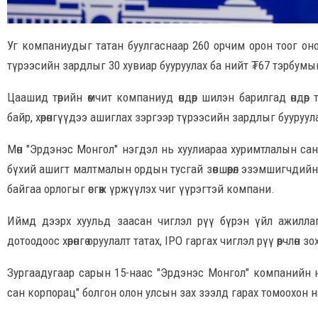
Уг компаниудыг татан буулгаснаар 260 орчим орон тоог оно
түрээсийн зардлыг 30 хувиар бууруулах ба нийт ₮67 тэрбумы
Цаашид төрийн өмчит компаниуд өндөр шилэн барилгад өндөр т
байр, хөрөнгүүдээ ашиглах зэргээр түрээсийн зардлыг бууруул
Мөн "Эрдэнэс Монгол" нэгдэл нь хуулиараа хуримтлалын санд 
бүхий ашигт малтмалын ордын тусгай зөвшөөрөл эзэмшигчдий
байгаа орлогыг өсгөж үржүүлэх чиг үүрэгтэй компани.
Иймд дээрх хуульд заасан чиглэл рүү бүрэн үйл ажиллагаа
дотоодоос хөрөнгө оруулалт татах, IPO гаргах чиглэл рүү өөрчлө
Зургаадугаар сарын 15-наас "Эрдэнэс Монгол" компанийн нэ
сан корпорац" болгон олон улсын зах зээлд гарах томоохон н