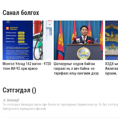
Санал болгох
Монгол Улсад 162 вагон - 9720
Шатахууныг олдож байгаа
ХЗДХ-ын
тонн АИ-92 орж иржээ
газраас нь л авч байна. Үнэ
Авлигаа
тарифаас илүү хангамж дээр
хурааж,
анхаарч байна
хөгжилд
үүнийг х
байгуул
Сэтгэгдэл ()
⚠ Анхаар!
Та сэтгэгдэл бичихдээ хууль зүйн болон ёс суртахууныг баримтална уу. Ёс бус сэтгэ
байгууллага хариуцлага хүлээхгүй.