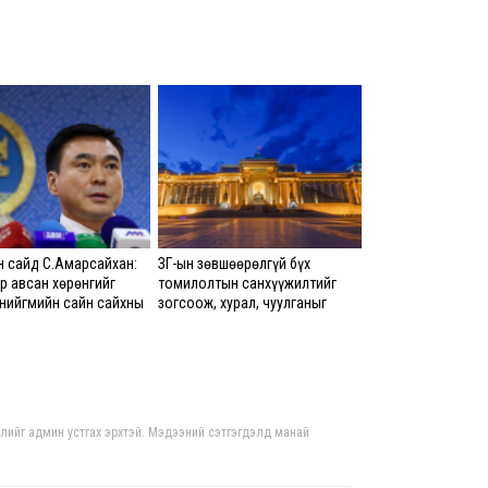
8 сар
Үндс
үнд
М.Н
хар
8 сар
Неф
тат
 сайд С.Амарсайхан:
ЗГ-ын зөвшөөрөлгүй бүх
битү
р авсан хөрөнгийг
томилолтын санхүүжилтийг
8 сар
 нийгмийн сайн сайхны
зогсоож, хурал, чуулганыг
 зориулах бөгөөд
цахимаар хийнэ гэв
эд хэдэн эрх бүхий
I х
лагаас санал авна
сары
бор
хөн
гдлийг админ устгах эрхтэй. Мэдээний сэтгэгдэлд манай
8 сар