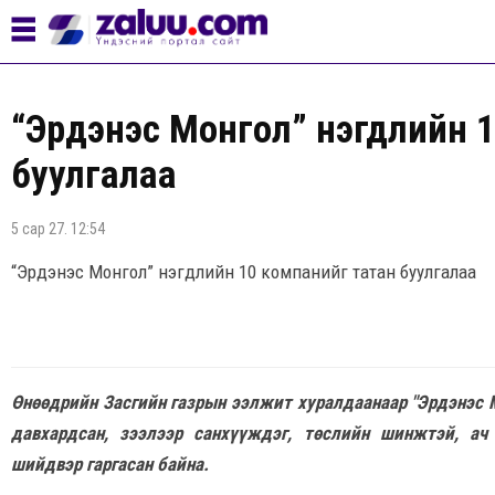
“Эрдэнэс Монгол” нэгдлийн 
буулгалаа
5 сар 27. 12:54
“Эрдэнэс Монгол” нэгдлийн 10 компанийг татан буулгалаа
Өнөөдрийн Засгийн газрын ээлжит хуралдаанаар "Эрдэнэс М
давхардсан, зээлээр санхүүждэг, төслийн шинжтэй, ач
шийдвэр гаргасан байна.