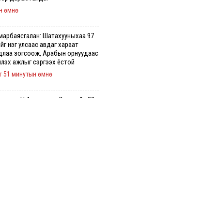
н өмнө
марбаясгалан: Шатахууныхаа 97
йг нэг улсаас авдаг хараат
длаа зогсоож, Арабын орнуудаас
үүлэх ажлыг сэргээх ёстой
г 51 минутын өмнө
лдагч Н.Амарзаяа: Дэлгүүрийн 32
дастай өрийн дэвтэр долоо
гт л дүүрдэг
г 5 минутын өмнө
2 шатахууны нийлүүлэлт
алтгүй үргэлжилж байна
г 29 минутын өмнө
гийн цахим бүртгэл энэ сарын 17-
с эхэлнэ