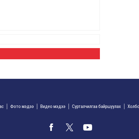
А.Ар
бар
хам
8 сар
Оюу
хүрт
төл
8 сар
ХЗД
Авли
ний
зори
бүхи
8 сар 5. 14:13
дас
Фото мэдээ
Видео мэдээ
Сурталчилгаа байршуулах
Холбо
Шат
л ав
хан
8 сар