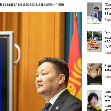
Б.Даваадалай
дараах мэдээллийг өглөө.
“Хо
тус
14-
5 ца
Орон
тох
ХАР
ГОМ
6 ца
Бар
яаг
7 ца
Өмг
Б.Чи
гүтг
шалг
мэт