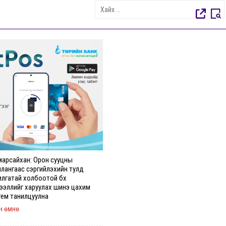
марсайхан: Орон сууцны
илангаас сэргийлэхийн тулд
илгатай холбоотой бүх
ээллийг харуулах шинэ цахим
тем танилцуулна
н өмнө