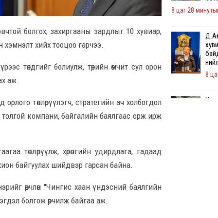
8 цаг 28 минуты
вчтой болгох, захиргааны зардлыг 10 хувиар,
Д.А
н хэмнэлт хийх тооцоо гарчээ.
хуви
бай
нийл
үрээс төлдгийг болиулж, төрийн өмчит сул орон
8 ца
ах аж.
Худа
орлого төвлөрүүлэгч, стратегийн ач холбогдол
хуу
н толгой компани, байгалийн баялгаас орж ирж
хоно
9 ца
гаа төвлөрүүлж, хөрөнгийн удирдлага, гадаад
АИ-9
таср
н зохион байгуулах шийдвэр гарсан байна.
9 ца
рийг өөрчлөн "Чингис хаан үндэсний баялгийн
эгдэл болгож өөрчилж байгаа аж.
I ан
ноо