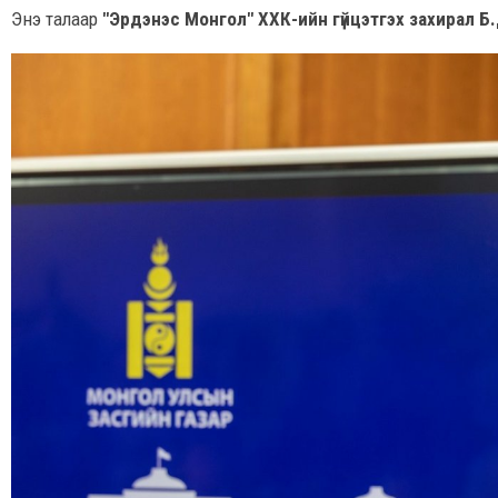
Энэ талаар
"Эрдэнэс Монгол" ХХК-ийн гүйцэтгэх захирал 