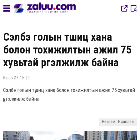
Сэлбэ голын түшиц хана
болон тохижилтын ажил 75
хувьтай үргэлжилж байна
5 сар 27. 15:29
Сэлбэ голын түшиц хана болон тохижилтын ажил 75 хувьтай
үргэлжилж байна
Нийгэм
Нийслэл