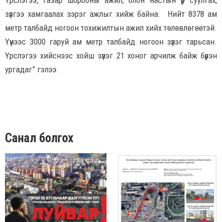
Үрслэгээ, газар шорооны ажил, олон настын үр суулгах,
зүлгээ хамгаалах зэрэг ажлыг хийж байна. Нийт 8378 ам
метр талбайд ногоон тохижилтын ажил хийх төлөвлөгөөтэй.
Үүнээс 3000 гаруй ам метр талбайд ногоон зүлэг тарьсан.
Үрслэгээ хийснээс хойш зүлэг 21 хоног арчилж байж бүрэн
ургадаг” гэлээ.
Санал болгох