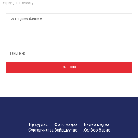
хариуцлага хүлээхгүй.
Нүүр хуудас
Фото мэдээ
Видео мэдээ
Сурталчилгаа байршуулах
Холбоо барих