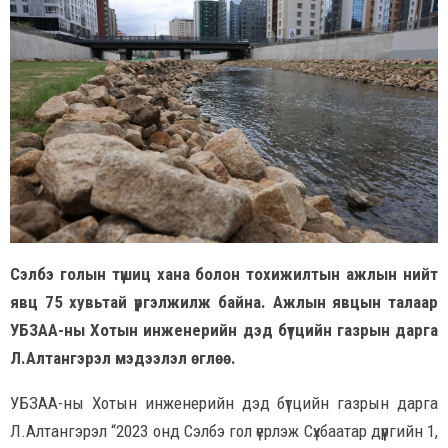
Сэлбэ голын түшиц хана болон тохижилтын ажлын нийт
явц 75 хувьтай үргэлжилж байна. Ажлын явцын талаар
УБЗАА-ны Хотын инженерийн дэд бүтцийн газрын дарга
Л.Алтангэрэл мэдээлэл өглөө.
УБЗАА-ны Хотын инженерийн дэд бүтцийн газрын дарга
Л.Алтангэрэл “2023 онд Сэлбэ гол үерлэж Сүхбаатар дүүргийн 1,