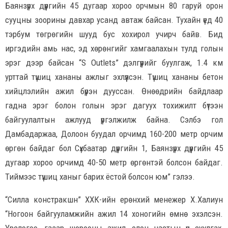
Баянзүрх дүүргийн 45 дугаар хороо орчмын 80 гаруй орон
сууцны зоорины давхар усанд автаж байсан. Тухайн үед 40
тэрбум төгрөгийн шууд бус хохирол учирч байв. Бид
иргэдийн амь нас, эд хөрөнгийг хамгаалахын тулд голын
эрэг дээр байсан “S Outlets” дэлгүүрийг буулгаж, 1.4 км
урттай түшиц хананы ажлыг эхлүүлсэн. Түшиц хананы бетон
хийцлэлийн ажил бүрэн дууссан. Өнөөдрийн байдлаар
гадна эрэг болон голын эрэг дагуух тохижилт бүтээн
байгуулалтын ажлууд үргэлжилж байна. Сэлбэ гол
Дамбадаржаа, Долоон буудал орчимд 160-200 метр орчим
өргөн байдаг бол Сүхбаатар дүүргийн 1, Баянзүрх дүүргийн 45
дугаар хороо орчимд 40-50 метр өргөнтэй болсон байдаг.
Тиймээс түшиц ханыг барих ёстой болсон юм” гэлээ.
“Силла констракшн” ХХК-ийн ерөнхий менежер Х.Халиун
“Ногоон байгууламжийн ажил 14 хоногийн өмнө эхэлсэн.