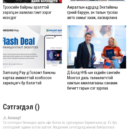
Түрээсийн байрны эрэлттэй
Амралтын өдрүүдэд Энхтайвны
зэрэгцэн залилах гэмт хэрэг
гүүрний баруун, зүүн талын туслах
ихэсдэг
авто замыг хааж, засварлана
Samsung Pay-д Голомт банкны
Д.Болд НҮБ-ын хүүхдийн сангийн
картаа амжилттай холбосон
Монгол дахь төлөөлөгчтэй
харилцагч бүр бэлэгтэй
хамтын ажиллагааны санамж
бичигт гарын үсэг зурлаа
Сэтгэгдэл ()
⚠ Анхаар!
Та сэтгэгдэл бичихдээ хууль зүйн болон ёс суртахууныг баримтална уу. Ёс бус
сэтгэгдлийг админ устгах эрхтэй. Мэдээний сэтгэгдэлд манай байгууллага