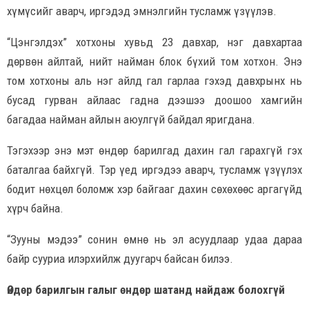
хүмүсийг аварч, иргэдэд эмнэлгийн тусламж үзүүлэв.
“Цэнгэлдэх” хотхоны хувьд 23 давхар, нэг давхартаа
дөрвөн айлтай, нийт найман блок бүхий том хотхон. Энэ
том хотхоны аль нэг айлд гал гарлаа гэхэд давхрынх нь
бусад гурван айлаас гадна дээшээ доошоо хамгийн
багадаа найман айлын аюулгүй байдал яригдана.
Тэгэхээр энэ мэт өндөр барилгад дахин гал гарахгүй гэх
баталгаа байхгүй. Тэр үед иргэдээ аварч, тусламж үзүүлэх
бодит нөхцөл боломж хэр байгааг дахин сөхөхөөс аргагүйд
хүрч байна.
“Зууны мэдээ” сонин өмнө нь эл асуудлаар удаа дараа
байр сууриа илэрхийлж дуугарч байсан билээ.
Өндөр барилгын галыг өндөр шатанд найдаж болохгүй