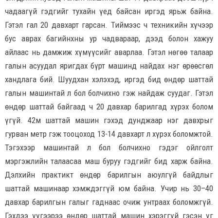
чадаагүй гэдгийг тухайн үед байсан иргэд ярьж байна.
Гэтэл гал 20 давхарт гарсан. Тиймээс ч техникийн хүчээр
бус аврах багийнхны ур чадвараар, дээд болон хажуу
айлаас нь дамжиж хүмүүсийг аварлаа. Гэтэл нөгөө талаар
галын асуудал яригдах бүрт машинд найдах нэг өрөөсгөл
хандлага бий. Шуудхан хэлэхэд, иргэд бид өндөр шаттай
галын машинтай л бол болчихно гэж найдаж суудаг. Гэтэл
өндөр шаттай байгаад ч 20 давхар барилгад хүрэх болом
үгүй. 42м шаттай машин гэхэд дунджаар нэг давхрыг
гурван метр гэж тооцоход 13-14 давхарт л хүрэх боломжтой.
Тэгэхээр машинтай л бол болчихно гэдэг ойлголт
мэргэжлийн талаасаа маш буруу гэдгийг бид харж байна.
Дэлхийн практикт өндөр барилгын аюулгүй байдлыг
шаттай машинаар хэмждэггүй юм байна. Учир нь 30–40
давхар барилгын галыг гаднаас очиж унтраах боломжгүй.
Гэхдээ үүгээрээ өндөр шаттай машин хэрэггүй гэсэн үг