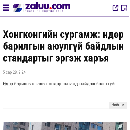
Хонгконгийн сургамж: Өндөр
барилгын аюулгүй байдлын
стандартыг эргэж харъя
5 сар 28. 9:24
Өндөр барилгын галыг өндөр шатанд найдаж болохгүй
Нийгэм