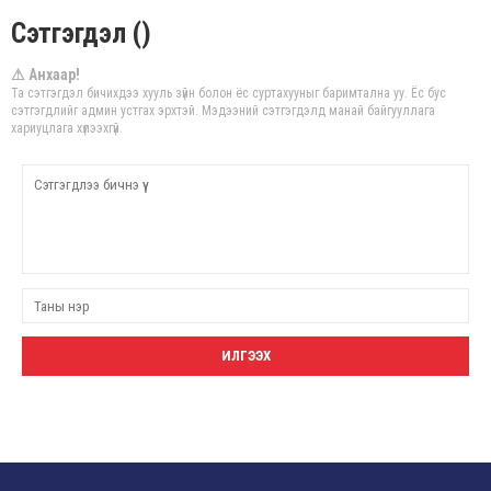
Сэтгэгдэл ()
⚠ Анхаар!
Та сэтгэгдэл бичихдээ хууль зүйн болон ёс суртахууныг баримтална уу. Ёс бус
сэтгэгдлийг админ устгах эрхтэй. Мэдээний сэтгэгдэлд манай байгууллага
хариуцлага хүлээхгүй.