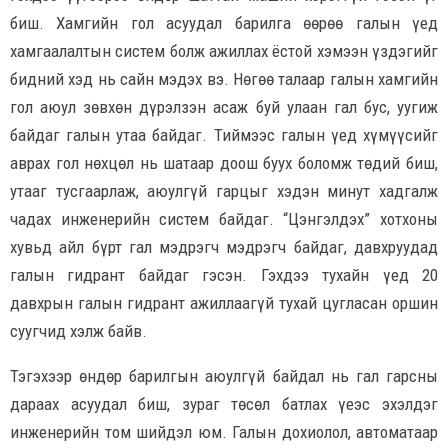
биш. Хамгийн гол асуудал барилга өөрөө галын үед
хамгаалалтын систем болж ажиллах ёстой хэмээн үздэгийг
бидний хэд нь сайн мэдэх вэ. Нөгөө талаар галын хамгийн
гол аюул зөвхөн дүрэлзэн асаж буй улаан гал бус, уугиж
байдаг галын утаа байдаг. Тиймээс галын үед хүмүүсийг
аврах гол нөхцөл нь шатаар доош буух боломж төдий биш,
утааг тусгаарлаж, аюулгүй гарцыг хэдэн минут хадгалж
чадах инженерийн систем байдаг. “Цэнгэлдэх” хотхоны
хувьд айл бүрт гал мэдрэгч мэдрэгч байдаг, давхруудад
галын гидрант байдаг гэсэн. Гэхдээ тухайн үед 20
давхрын галын гидрант ажиллаагүй тухай цугласан оршин
суугчид хэлж байв.
Тэгэхээр өндөр барилгын аюулгүй байдал нь гал гарсны
дараах асуудал биш, зураг төсөл батлах үеэс эхэлдэг
инженерийн том шийдэл юм. Галын дохиолол, автоматаар