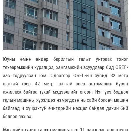
Юуны өмнө өндөр барилгын галыг унтраах тоног
төхөөрөмжийн хүрэлцээ, хангамжийн асуудлаар бид ОБЕГ-
аас тодруулсан юм. Одоогоор ОБЕГ-ын хувьд 32 метр
шаттай хоёр, 42 метр шаттай хоёр автомашин бүрэн
ажиллаж байгаа тухай мэдээллийг өгсөн. Нэг үеэ бодвол
галын машины хүрэлцээ нэмэгдсэн нь сайн боловч машин
байгаад ч хүчрэхгүй өчигдрийн нөхцөл байдал дахин бий
болвол яах вэ.
Өчигдрийн хувьд галын машины шат 11 давхраас дээш хүрч