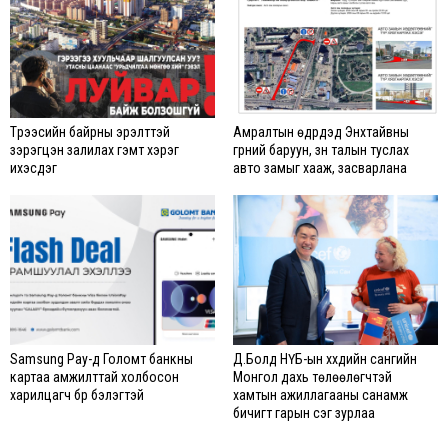
Түрээсийн байрны эрэлттэй
Амралтын өдрүүдэд Энхтайвны
зэрэгцэн залилах гэмт хэрэг
гүүрний баруун, зүүн талын туслах
ихэсдэг
авто замыг хааж, засварлана
Samsung Pay-д Голомт банкны
Д.Болд НҮБ-ын хүүхдийн сангийн
картаа амжилттай холбосон
Монгол дахь төлөөлөгчтэй
харилцагч бүр бэлэгтэй
хамтын ажиллагааны санамж
бичигт гарын үсэг зурлаа