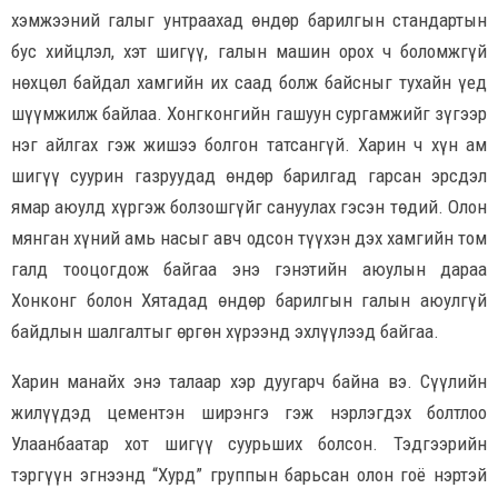
хэмжээний галыг унтраахад өндөр барилгын стандартын
бус хийцлэл, хэт шигүү, галын машин орох ч боломжгүй
нөхцөл байдал хамгийн их саад болж байсныг тухайн үед
шүүмжилж байлаа. Хонгконгийн гашуун сургамжийг зүгээр
нэг айлгах гэж жишээ болгон татсангүй. Харин ч хүн ам
шигүү суурин газруудад өндөр барилгад гарсан эрсдэл
ямар аюулд хүргэж болзошгүйг сануулах гэсэн төдий. Олон
мянган хүний амь насыг авч одсон түүхэн дэх хамгийн том
галд тооцогдож байгаа энэ гэнэтийн аюулын дараа
Хонконг болон Хятадад өндөр барилгын галын аюулгүй
байдлын шалгалтыг өргөн хүрээнд эхлүүлээд байгаа.
Харин манайх энэ талаар хэр дуугарч байна вэ. Сүүлийн
жилүүдэд цементэн ширэнгэ гэж нэрлэгдэх болтлоо
Улаанбаатар хот шигүү суурьших болсон. Тэдгээрийн
тэргүүн эгнээнд “Хурд” группын барьсан олон гоё нэртэй