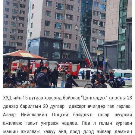
ХУД-ийн 15 дугаар хороонд байрлах “Цэнгэлдэх” хотхоны 23
давхар барилгын 20 дугаар давхарт өчигдөр гал гарлаа.
Азаар Нийслэлийн Онцгой байдлын газар шуурхай
ажиллаж галыг унтрааж чадлаа. Лав л галын зургаан
машин ажиллаж, хажуу айл, доод дээд айлаар дамжин