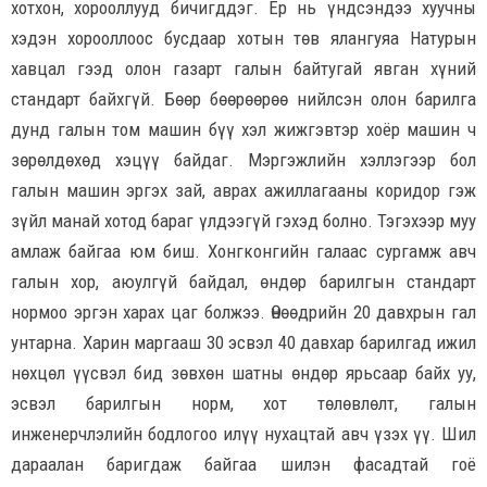
хотхон, хорооллууд бичигддэг. Ер нь үндсэндээ хуучны
хэдэн хорооллоос бусдаар хотын төв ялангуяа Натурын
хавцал гээд олон газарт галын байтугай явган хүний
стандарт байхгүй. Бөөр бөөрөөрөө нийлсэн олон барилга
дунд галын том машин бүү хэл жижгэвтэр хоёр машин ч
зөрөлдөхөд хэцүү байдаг. Мэргэжлийн хэллэгээр бол
галын машин эргэх зай, аврах ажиллагааны коридор гэж
зүйл манай хотод бараг үлдээгүй гэхэд болно. Тэгэхээр муу
амлаж байгаа юм биш. Хонгконгийн галаас сургамж авч
галын хор, аюулгүй байдал, өндөр барилгын стандарт
нормоо эргэн харах цаг болжээ. Өнөөдрийн 20 давхрын гал
унтарна. Харин маргааш 30 эсвэл 40 давхар барилгад ижил
нөхцөл үүсвэл бид зөвхөн шатны өндөр ярьсаар байх уу,
эсвэл барилгын норм, хот төлөвлөлт, галын
инженерчлэлийн бодлогоо илүү нухацтай авч үзэх үү. Шил
дараалан баригдаж байгаа шилэн фасадтай гоё