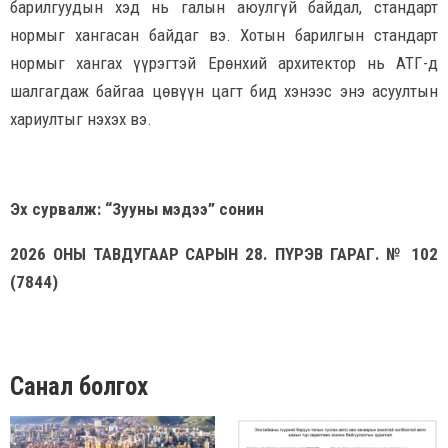
барилгуудын хэд нь галын аюулгүй байдал, стандарт
нормыг хангасан байдаг вэ. Хотын барилгын стандарт
нормыг хангах үүрэгтэй Ерөнхий архитектор нь АТГ-д
шалгагдаж байгаа цөвүүн цагт бид хэнээс энэ асуултын
хариултыг нэхэх вэ.
Эх сурвалж: “Зууны мэдээ” сонин
2026 ОНЫ ТАВДУГААР САРЫН 28. ПҮРЭВ ГАРАГ. № 102
(7844)
Санал болгох