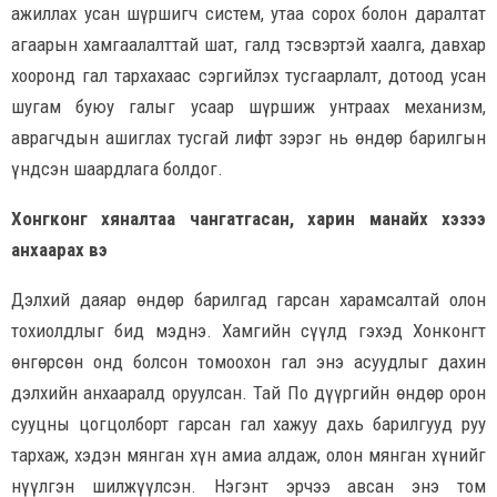
ажиллах усан шүршигч систем, утаа сорох болон даралтат
агаарын хамгаалалттай шат, галд тэсвэртэй хаалга, давхар
хооронд гал тархахаас сэргийлэх тусгаарлалт, дотоод усан
шугам буюу галыг усаар шүршиж унтраах механизм,
аврагчдын ашиглах тусгай лифт зэрэг нь өндөр барилгын
үндсэн шаардлага болдог.
Хонгконг хяналтаа чангатгасан, харин манайх хэзээ
анхаарах вэ
Дэлхий даяар өндөр барилгад гарсан харамсалтай олон
тохиолдлыг бид мэднэ. Хамгийн сүүлд гэхэд Хонконгт
өнгөрсөн онд болсон томоохон гал энэ асуудлыг дахин
дэлхийн анхааралд оруулсан. Тай По дүүргийн өндөр орон
сууцны цогцолборт гарсан гал хажуу дахь барилгууд руу
тархаж, хэдэн мянган хүн амиа алдаж, олон мянган хүнийг
нүүлгэн шилжүүлсэн. Нэгэнт эрчээ авсан энэ том