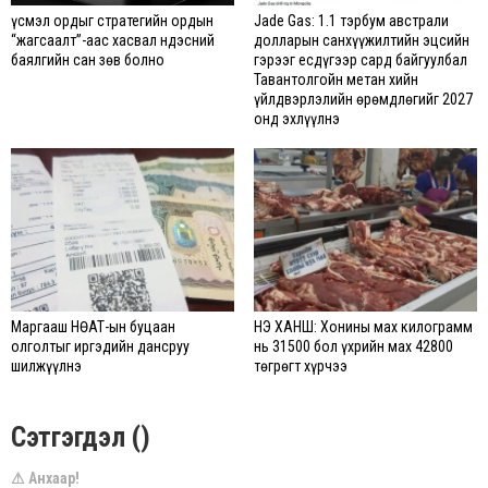
Үүсмэл ордыг стратегийн ордын
Jade Gas: 1.1 тэрбум австрали
“жагсаалт”-аас хасвал Үндэсний
долларын санхүүжилтийн эцсийн
баялгийн сан зөв болно
гэрээг есдүгээр сард байгуулбал
Тавантолгойн метан хийн
үйлдвэрлэлийн өрөмдлөгийг 2027
онд эхлүүлнэ
Маргааш НӨАТ-ын буцаан
ҮНЭ ХАНШ: Хонины мах килограмм
олголтыг иргэдийн дансруу
нь 31500 бол үхрийн мах 42800
шилжүүлнэ
төгрөгт хүрчээ
Сэтгэгдэл ()
⚠ Анхаар!