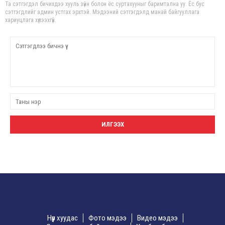
Та сэтгэгдэл бичихдээ хууль зүйн болон ёс суртахууныг баримтална уу. Ёс бус
сэтгэгдлийг админ устгах эрхтэй. Мэдээний сэтгэгдэлд манай байгууллага
хариуцлага хүлээхгүй.
Нүүр хуудас
Фото мэдээ
Видео мэдээ