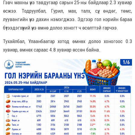
Гэвч махны үнэ тавдугаар сарын 25-ны байдлаар 2.3 хувиар
өсжээ. Тодруулбал, Гурил, мах, талх, сүү, өндөг, төмс,
луувангийн үнэ дахин нэмэгджээ. Эдгээр гол нэрийн бараа
бүтээдэгхүүний үнэ өмнө долоо хоногт ч өсөлттэй гарчээ.
Тухайлбал, Улаанбаатар хотод өмнөх долоо хоногоос 0.3
хувиар, өмнөх сараас 4.8 хувиар өссөн байна.