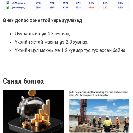
Өмнөх долоо хоногтой харьцуулахад:
Луувангийн үнэ 4.3 хувиар,
Үхрийн ястай махны үнэ 2.3 хувиар,
Үхрийн цул махны үнэ 1.2 хувиар тус тус өссөн байна.
Санал болгох