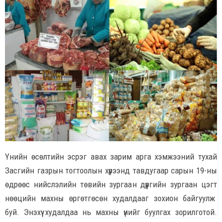
Үнийн өсөлтийн эсрэг авах зарим арга хэмжээний тухай
Засгийн газрын тогтоолын хүрээнд тавдугаар сарын 19-ны
өдрөөс нийслэлийн төвийн зургаан дүүргийн зургаан цэгт
нөөцийн махны өргөтгөсөн худалдааг зохион байгуулж
буй. Энэхүү худалдаа нь махны үнийг буулгах зорилготой.