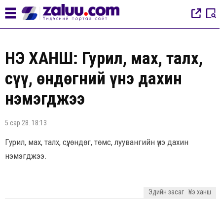
ҮНЭ ХАНШ: Гурил, мах, талх,
сүү, өндөгний үнэ дахин
нэмэгджээ
5 сар 28. 18:13
Гурил, мах, талх, сүү, өндөг, төмс, луувангийн үнэ дахин
нэмэгджээ.
Эдийн засаг
Үнэ ханш