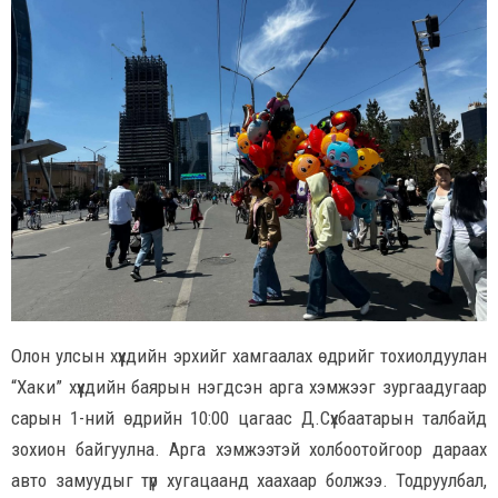
Олон улсын хүүхдийн эрхийг хамгаалах өдрийг тохиолдуулан
“Хаки” хүүхдийн баярын нэгдсэн арга хэмжээг зургаадугаар
сарын 1-ний өдрийн 10:00 цагаас Д.Сүхбаатарын талбайд
зохион байгуулна. Арга хэмжээтэй холбоотойгоор дараах
авто замуудыг түр хугацаанд хаахаар болжээ. Тодруулбал,