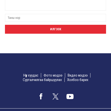
Нүүр хуудас
Фото мэдээ
Видео мэдээ
Сурталчилгаа байршуулах
Холбоо барих