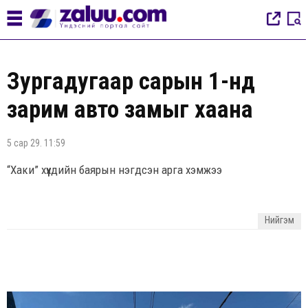
Зургадугаар сарын 1-нд
зарим авто замыг хаана
5 сар 29. 11:59
“Хаки” хүүхдийн баярын нэгдсэн арга хэмжээ
Нийгэм