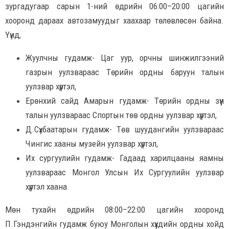
зургадугаар сарын 1-ний өдрийн 06:00–20:00 цагийн
хооронд дараах автозамуудыг хаахаар төлөвлөсөн байна.
Үүнд,
Жуулчны гудамж- Цаг уур, орчны шинжилгээний
газрын уулзвараас Төрийн ордны баруун талын
уулзвар хүртэл,
Ерөнхий сайд Амарын гудамж- Төрийн ордны зүүн
талын уулзвараас Спортын төв ордны уулзвар хүртэл,
Д.Сүхбаатарын гудамж- Төв шуудангийн уулзвараас
Чингис хааны музейн уулзвар хүртэл,
Их сургуулийн гудамж- Гадаад харилцааны яамны
уулзвараас Монгол Улсын Их Сургуулийн уулзвар
хүртэл хаана.
Мөн тухайн өдрийн 08:00–22:00 цагийн хооронд
П.Гэндэнгийн гудамж буюу Монголын хүүхдийн ордны хойд