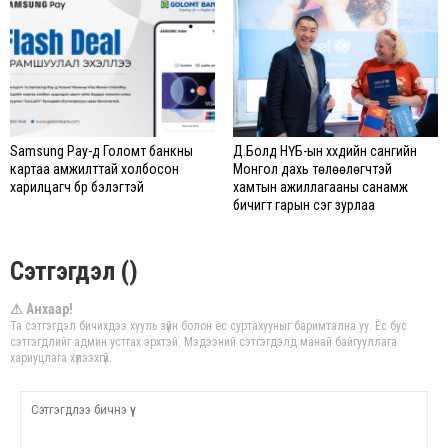
Samsung Pay-д Голомт банкны
Д.Болд НҮБ-ын хүүхдийн сангийн
картаа амжилттай холбосон
Монгол дахь төлөөлөгчтэй
харилцагч бүр бэлэгтэй
хамтын ажиллагааны санамж
бичигт гарын үсэг зурлаа
Сэтгэгдэл ()
⚠ Анхаар!
Та сэтгэгдэл бичихдээ хууль зүйн болон ёс суртахууныг баримтална уу. Ёс бус
сэтгэгдлийг админ устгах эрхтэй. Мэдээний сэтгэгдэлд манай байгууллага
хариуцлага хүлээхгүй.