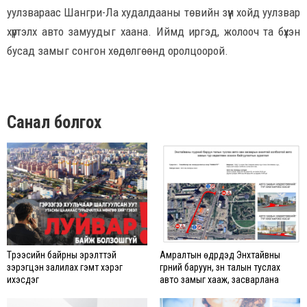
уулзвараас Шангри-Ла худалдааны төвийн зүүн хойд уулзвар
хүртэлх авто замуудыг хаана. Иймд иргэд, жолооч та бүхэн
бусад замыг сонгон хөдөлгөөнд оролцоорой.
Санал болгох
Түрээсийн байрны эрэлттэй
Амралтын өдрүүдэд Энхтайвны
зэрэгцэн залилах гэмт хэрэг
гүүрний баруун, зүүн талын туслах
ихэсдэг
авто замыг хааж, засварлана