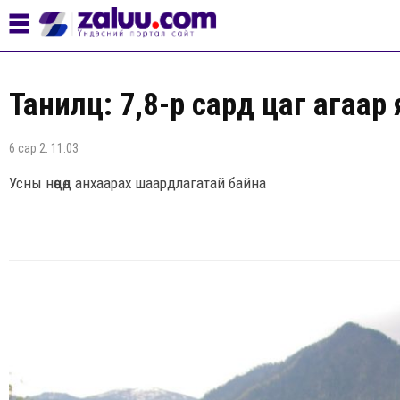
Танилц: 7,8-р сард цаг агаар
6 сар 2. 11:03
Усны нөөцөд анхаарах шаардлагатай байна