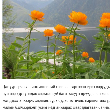
Цаг уур орчны шинжилгээний газраас гаргасан ирэх сарууд
нутгаар хур тунадас харьцангуй бага, халуун өдрүүд олон хоно
мэнддээ анхаарч, харшил, зүрх судасны өвчлөл, наршилтаас 
малын бэлчээрлэлт, усны нөөцөд анхаарах шаардлагатай байна.