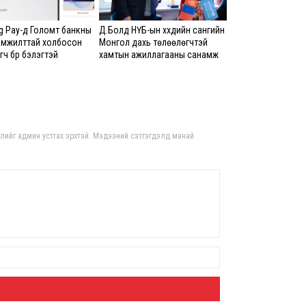
Энэ
5,20
 Pay-д Голомт банкны
Д.Болд НҮБ-ын хүүхдийн сангийн
9 ца
амжилттай холбосон
Монгол дахь төлөөлөгчтэй
ч бүр бэлэгтэй
хамтын ажиллагааны санамж
бичигт гарын үсэг зурлаа
Б.С
103
эрхлэ
9 ца
гдлийг админ устгах эрхтэй. Мэдээний сэтгэгдэлд манай
Эрэ
9 ца
С.А
зал
бар
мэд
сис
8 сар 6. 16:54