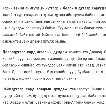
Харин төвийн аймгуудын нутгаар
7 болон 8 дугаар сарууд
хэдий ч хур тунадасны хувьд дунджийн орчим байх төлөв аж
бороо, аянга цахилгаан, нөөлөг салхины аюултай үзэгдлийн
нөхцөл бүрдэж болзошгүй байна. Түүнчлэн говь болон зүүн 
салхитай байх төлөвтэй байгаа тул болзошгүй байгалийн г
сэрэмжтэй байхыг анхааруулж байна.
Долоодугаар сард агаарын дундаж
температур Дорнод, С
Хэнтийн зүүн хэсгээр олон жилийн дунджийн орчим, бусад н
бол сарын нийлбэр хур тунадас Баян-Өлгий, Увс, Ховд, Завх
бага, Дорноговийн нутаг, Өмнөговийн зүүн, Сүхбаатарын өм
нутгаар дунджийн орчим орох төлөвтэй байна.
Наймдугаар сард агаарын дундаж т
емператур Өмнөгов
дунджийн орчим, бусад нутгаар дунджаас дулаан байх төлөвтэ
Увс, Ховдын нутаг, Завханы ихэнх, Говь-Алтайн баруун хойд 