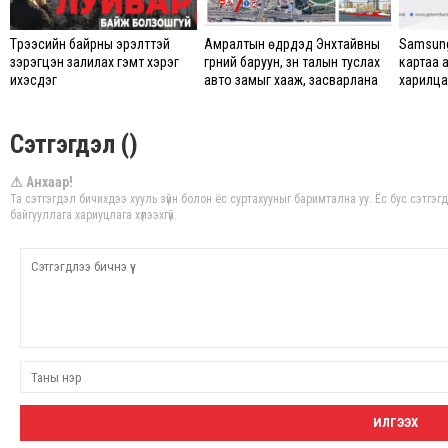
Түрээсийн байрны эрэлттэй
Амралтын өдрүүдэд Энхтайвны
Samsung
зэрэгцэн залилах гэмт хэрэг
гүүрний баруун, зүүн талын туслах
картаа 
ихэсдэг
авто замыг хааж, засварлана
харилцаг
Сэтгэгдэл ()
⚠ Анхаар!
Та сэтгэгдэл бичихдээ хууль зүйн болон ёс суртахууныг баримтална уу. Ёс бус сэтгэ
байгууллага хариуцлага хүлээхгүй.