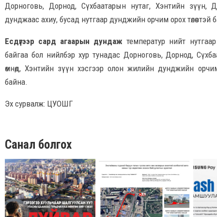
Дорноговь, Дорнод, Сүхбаатарын нутаг, Хэнтийн зүүн, 
дунджаас ахиу, бусад нутгаар дунджийн орчим орох төлөвтэй 
Есдүгээр сард агаарын дундаж
температур нийт нутгаар
байгаа бол нийлбэр хур тунадас Дорноговь, Дорнод, Сүхба
өмнөд, Хэнтийн зүүн хэсгээр олон жилийн дунджийн орчим,
байна.
Эх сурвалж: ЦУОШГ
Санал болгох