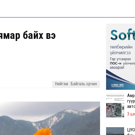
 ямар байх вэ
Нийгэм
Байгаль орчин
Амр
гүүр
авт
3 ца
ЦУОШ