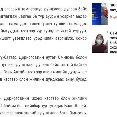
301
ад
агаарын температур дунджаас дулаан байх
зам
иглагдаж байгаа ба түр зуурын усархаг аадар
6 ца
 эрсдэл нэмэгдэж, голын усны түвшин нэмэгдэх
аймгуудын нутгаар хур тунадас ихтэй, сэрүүн,
СУИ
хох
амшигт үзэгдлээс урьдчилан сэргийлж, сонор
Сай
хох
про
бай
үхбаатар, Дорноговийн нутаг, Өмнөговь болон
7 цаг 14 минуты
утгаар дунджаас дулаан байх төлөвтэй байгаа
ан, Говь-Алтайн нутгаар олон жилийн дунджаас
Өчи
нөд хэсгээр олон жилийн дунджаас ахиу, бусад
дүн
хий
7 ца
ь, Дорноговийн ихэнх хэсгээр олон жилийн
й байгаа бол нийлбэр хур тунадас Баян-Өлгий,
Шата
хяз
хэсгээр олон жилийн дунджаас бага, Өмнөговь,
төгр