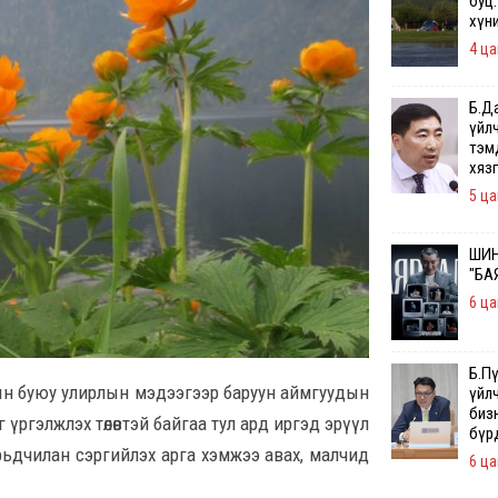
буц.
хүн
4 ца
Б.Д
үйл
тэм
хяз
5 ца
ШИН
"БА
6 ца
Б.П
ын буюу улирлын мэдээгээр баруун аймгуудын
үйл
бизн
г үргэлжлэх төлөвтэй байгаа тул ард иргэд эрүүл
бүр
урьдчилан сэргийлэх арга хэмжээ авах, малчид
6 ца