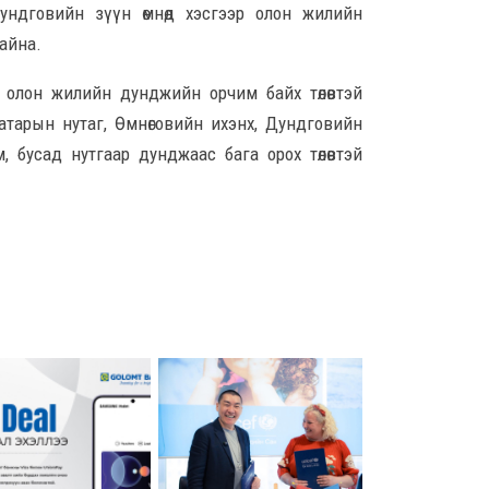
Дундговийн зүүн өмнөд хэсгээр олон жилийн
7 ца
байна.
Ц.С
 олон жилийн дунджийн орчим байх төлөвтэй
хурл
кон
атарын нутаг, Өмнөговийн ихэнх, Дундговийн
ахи
 бусад нутгаар дунджаас бага орох төлөвтэй
8 ца
Замы
ноцт
хар
чөлөө
9 ца
Ний
шат
үлд
9 ца