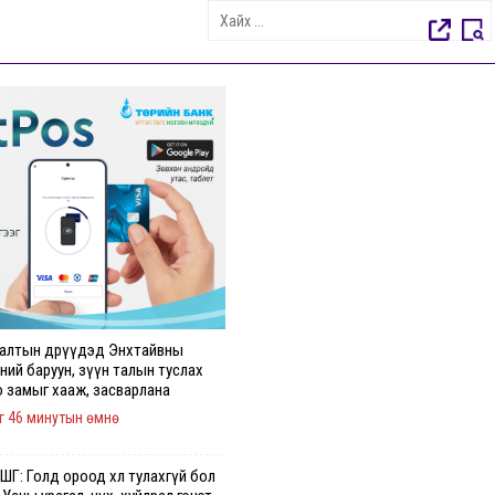
алтын өдрүүдэд Энхтайвны
ний баруун, зүүн талын туслах
о замыг хааж, засварлана
г 46 минутын өмнө
Г: Голд ороод хөл тулахгүй бол