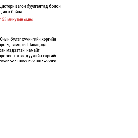
 цистерн вагон буулгалтад болон
д явж байна
г 55 минутын өмнө
С-ын бүлэг хүчингийн хэргийн
ирогч, тэмцэгч Шинэцэцэг:
хан мэдээтэй, намайг
ироосон этгээдүүдийн хэргийг
куророос шүүх рүү шилжүүлж
гааг сонслоо
н өмнө
гдрийн байдлаар ₮10000 доош
гээр шатахууны худалдан авалт
сэн 1500 баримт бүртгэгджээ
г 27 минутын өмнө
хуун олголтыг 50,000 төгрөгөөр
гаарласныг нэмэгдүүлж 100,000
өгт хүргэхээр судалж байгаа