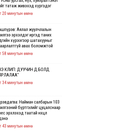
 Усны урсгал, нүх, хуйлрал гэнэт
ийг татаж живэхэд хүргэдэг
г 20 минутын өмнө
ашпүрэв: Аялал жуулчлалын
чилгээ эрхэлдэг иргэд таних
дгийн хүрээгээр шатахууныг
гаарлалтгүй авах боломжтой
г 58 минутын өмнө
Э КЛИП: ДУУЧИН Д.БОЛД
ЯРЛАЛАА"
г 34 минутын өмнө
үрэвдагва: Найман салбарын 103
чилгээний бүртгэлийг цуцалснаар
ес эрхлэхэд таатай нөхцөл
дэнэ
г 43 минутын өмнө