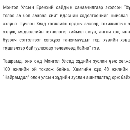
Монгол Улсын Ерөнхий сайдын санаачилгаар эхэлсэн “Хүү
төлөө за бол заавал хий” үндэсний хөдөлгөөнийг нийслэл 
эхлүүлнэ. Түүнчлэн Хүүхэд хөгжлийн ордны засвар, тохижилтын
эхлүүлж, мэдээллийн технологи, хиймэл оюун, англи хэл, ин
бүтээлч сэтгэлгээг хөгжүүлэх танхимуудыг төр, хувийн хэв
түншлэлээр байгуулахаар төлөвлөөд байна” гэв.
Ташрамд, энэ онд Монгол Улсад хүүхдийн зуслан үүсэж хөгж
100 жилийн ой тохиож байна. Хамгийн сүүлд 48 жилийн
“Найрамдал” олон улсын хүүхдийн зуслан ашиглалтад орж ба