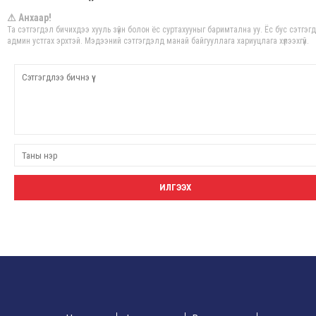
⚠ Анхаар!
Та сэтгэгдэл бичихдээ хууль зүйн болон ёс суртахууныг баримтална уу. Ёс бус сэтгэг
админ устгах эрхтэй. Мэдээний сэтгэгдэлд манай байгууллага хариуцлага хүлээхгүй.