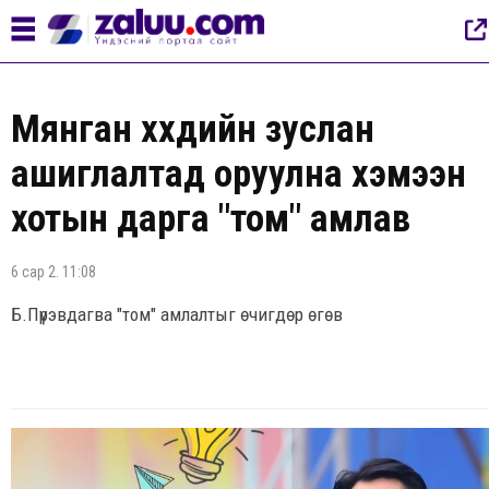
Мянган хүүхдийн зуслан
ашиглалтад оруулна хэмээн
хотын дарга "том" амлав
6 сар 2. 11:08
Б.Пүрэвдагва "том" амлалтыг өчигдөр өгөв