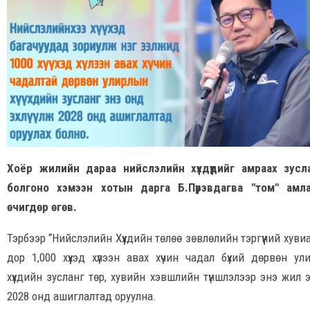
Хоёр жилийн дараа нийслэлийн хүүхдүүдийг амраах зусл
болгоно хэмээн хотын дарга Б.Пүрэвдагва "том" амл
өчигдөр өгөв.
Тэрбээр “Нийслэлийн Хүүхдийн төлөө зөвлөлийн тэргүүний хуви
дор 1,000 хүүхэд хүлээн авах хүчин чадал бүхий дөрвөн ул
хүүхдийн зусланг төр, хувийн хэвшлийн түншлэлээр энэ жил эх
2028 онд ашиглалтад оруулна.