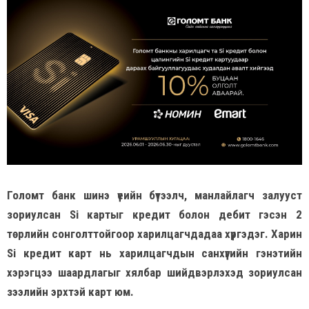
Голомт банк шинэ үеийн бүтээлч, манлайлагч залууст
зориулсан Si картыг кредит болон дебит гэсэн 2
төрлийн сонголттойгоор харилцагчдадаа хүргэдэг. Харин
Si кредит карт нь харилцагчдын санхүүгийн гэнэтийн
хэрэгцээ шаардлагыг хялбар шийдвэрлэхэд зориулсан
зээлийн эрхтэй карт юм.