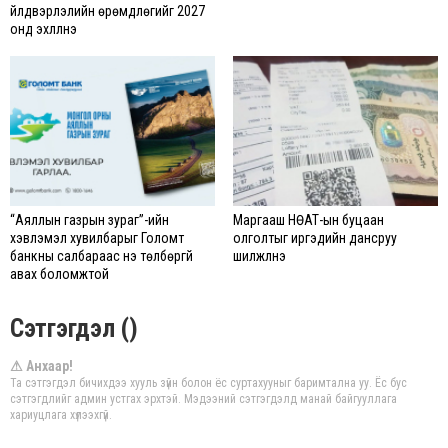
үйлдвэрлэлийн өрөмдлөгийг 2027
онд эхлүүлнэ
“Аяллын газрын зураг”-ийн
Маргааш НӨАТ-ын буцаан
хэвлэмэл хувилбарыг Голомт
олголтыг иргэдийн дансруу
банкны салбараас үнэ төлбөргүй
шилжүүлнэ
авах боломжтой
Сэтгэгдэл ()
⚠ Анхаар!
Та сэтгэгдэл бичихдээ хууль зүйн болон ёс суртахууныг баримтална уу. Ёс бус
сэтгэгдлийг админ устгах эрхтэй. Мэдээний сэтгэгдэлд манай байгууллага
хариуцлага хүлээхгүй.