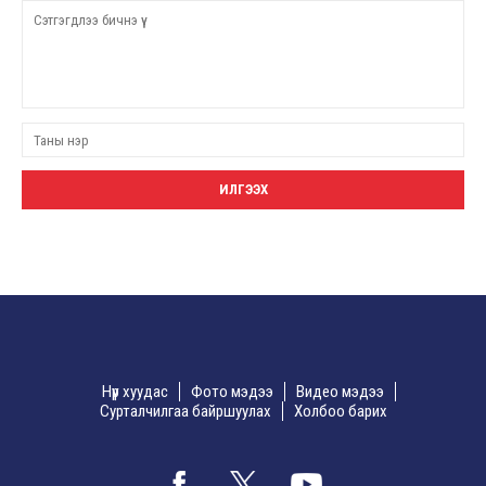
Нүүр хуудас
Фото мэдээ
Видео мэдээ
Сурталчилгаа байршуулах
Холбоо барих