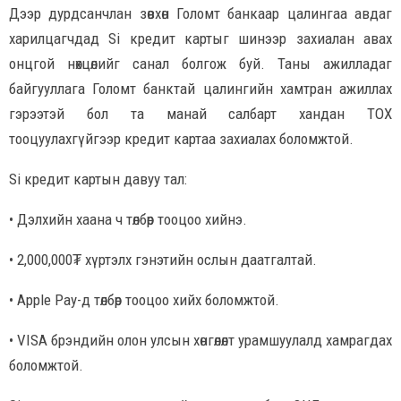
Дээр дурдсанчлан зөвхөн Голомт банкаар цалингаа авдаг
харилцагчдад Si кредит картыг шинээр захиалан авах
онцгой нөхцөлийг санал болгож буй. Таны ажилладаг
байгууллага Голомт банктай цалингийн хамтран ажиллах
гэрээтэй бол та манай салбарт хандан ТОХ
тооцуулахгүйгээр кредит картаа захиалах боломжтой.
Si кредит картын давуу тал:
• Дэлхийн хаана ч төлбөр тооцоо хийнэ.
• 2,000,000₮ хүртэлх гэнэтийн ослын даатгалтай.
• Apple Pay-д төлбөр тооцоо хийх боломжтой.
• VISA брэндийн олон улсын хөнгөлөлт урамшуулалд хамрагдах
боломжтой.