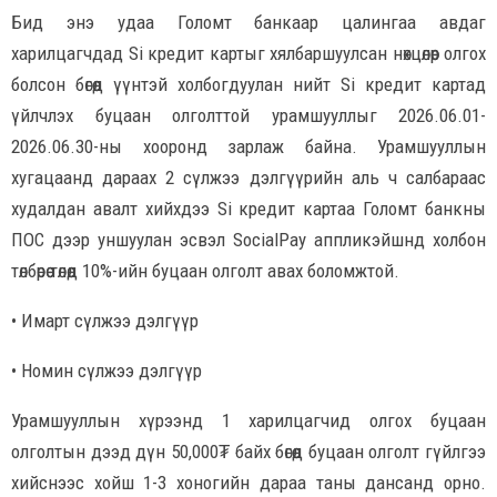
Бид энэ удаа Голомт банкаар цалингаа авдаг
харилцагчдад Si кредит картыг хялбаршуулсан нөхцөлөөр олгох
болсон бөгөөд үүнтэй холбогдуулан нийт Si кредит картад
үйлчлэх буцаан олголттой урамшууллыг 2026.06.01-
2026.06.30-ны хооронд зарлаж байна. Урамшууллын
хугацаанд дараах 2 сүлжээ дэлгүүрийн аль ч салбараас
худалдан авалт хийхдээ Si кредит картаа Голомт банкны
ПОС дээр уншуулан эсвэл SocialPay аппликэйшнд холбон
төлбөрөө төлөөд 10%-ийн буцаан олголт авах боломжтой.
• Имарт сүлжээ дэлгүүр
• Номин сүлжээ дэлгүүр
Урамшууллын хүрээнд 1 харилцагчид олгох буцаан
олголтын дээд дүн 50,000₮ байх бөгөөд буцаан олголт гүйлгээ
хийснээс хойш 1-3 хоногийн дараа таны дансанд орно.