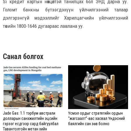
Si кредит картын нөхцөлтэй танилцах бол ЭНД дарна уу.
Голомт банкны бүтээгдэхүүн үйлчилгээний талаар
дэлгэрэнгүй мэдээллийг Харилцагчийн үйлчилгээний
төвийн 1800-1646 дугаараас лавлана уу.
Санал болгох
Jade Gas: 1.1 тэрбум австрали
Үүсмэл ордыг стратегийн ордын
долларын санхүүжилтийн эцсийн
“жагсаалт”-аас хасвал Үндэсний
гэрээг есдүгээр сард байгуулбал
баялгийн сан зөв болно
Тавантолгойн метан хийн