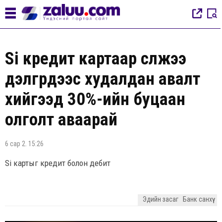
Si кредит картаар сүлжээ
дэлгүүрүүдээс худалдан авалт
хийгээд 30%-ийн буцаан
олголт аваарай
6 сар 2. 15:26
Si картыг кредит болон дебит
Эдийн засаг
Банк санхүү