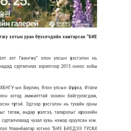
8 сар
Ц.С
хурл
кон
ахи
гжу хотын уран бүтээлчдийн хамтарсан “БИЕ
8 сар
Замы
оёлт хот Гвангжу” олон улсын үзэсгэлэн нь
ноцт
хар
надад сурталчлах зорилгоор 2015 оноос хойш
чөлөө
8 сар
ХБНГУ-ын Берлин, Япон улсын Фүкүока, Итали
Ний
лон хотод амжилттай зохион байгуулагдаж,
шат
үлд
сэн түүхтэй. Эдгээр үзэсгэлэн нь тухайн орны
8 сар
г татаж, өндөр үнэлгээ, талархлыг хүлээхийн
н сурталчлахад чухал хувь нэмэр оруулсан юм.
Энэ
йслэл Улаанбаатар хотноо “БИЕ БИЕДЭЭ ТУСАХ
5,20