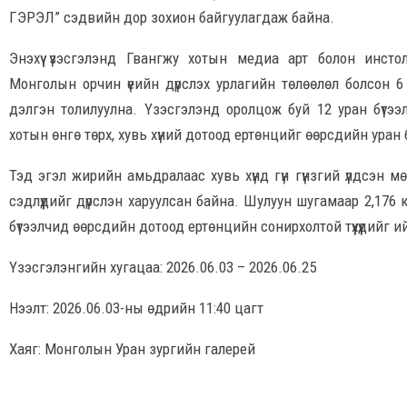
ГЭРЭЛ” сэдвийн дор зохион байгуулагдаж байна.
Энэхүү үзэсгэлэнд Гвангжу хотын медиа арт болон инсто
Монголын орчин үеийн дүрслэх урлагийн төлөөлөл болсон 6 
дэлгэн толилуулна. Үзэсгэлэнд оролцож буй 12 уран бүтээ
хотын өнгө төрх, хувь хүний дотоод ертөнцийг өөрсдийн уран
Тэд эгэл жирийн амьдралаас хувь хүнд гүн гүнзгий үлдсэн м
сэдлүүдийг дүрслэн харуулсан байна. Шулуун шугамаар 2,176 к
бүтээлчид өөрсдийн дотоод ертөнцийн сонирхолтой түүхүүдийг ий
Үзэсгэлэнгийн хугацаа: 2026.06.03 – 2026.06.25
Нээлт: 2026.06.03-ны өдрийн 11:40 цагт
Хаяг: Монголын Уран зургийн галерей