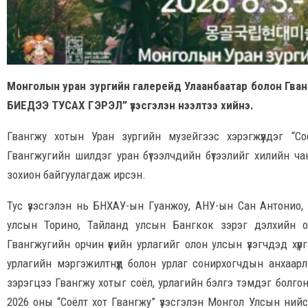
Монголын уран зургийн галерейд Улаанбаатар болон Гван
БИЕДЭЭ ТУСАХ ГЭРЭЛ” үзэсгэлэн нээлтээ хийнэ.
Гвангжу хотын Уран зургийн музейгээс хэрэгжүүлдэг “С
Гвангжугийн шилдэг уран бүтээлчдийн бүтээлийг хилийн ча
зохион байгуулагдаж ирсэн.
Тус үзэсгэлэн нь БНХАУ-ын Гуанжоу, АНУ-ын Сан Антонио, 
улсын Торино, Тайланд улсын Бангкок зэрэг дэлхийн о
Гвангжугийн орчин үеийн урлагийг олон улсын үзэгчдэд хүргэ
урлагийн мэргэжилтнүүд болон урлаг сонирхогчдын анхаарлы
зэрэгцээ Гвангжу хотыг соёл, урлагийн бэлгэ тэмдэг болго
2026 оны “Соёлт хот Гвангжу” үзэсгэлэн Монгол Улсын ни