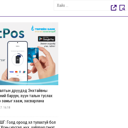
алтын өдрүүдэд Энхтайвны
ний баруун, зүүн талын туслах
о замыг хааж, засварлана
 7. 16:18
Г: Голд ороод хөл тулахгүй бол
 Усны урсгал, нүх, хуйлрал гэнэт