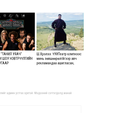
тус
14-н
8 сар
Орон
тох
ажи
хан
бай
8 сар 6. 15:15
 "ТАНИЛ УЯАЧ"
Ш.Хүрэлээ: ҮУИТеатр клипнээс
И ШОУ НЭВТРҮҮЛГИЙН
минь зөвшөөрөлгүйгээр авч
ДУГААР
рекламандаа ашигласан,
Бар
"Мөнхийн Монгол Наадам"
яаг
дууны нэрнээс санаа авч
8 сар
наадмын нээлтээ нэрлэсэн
байх магадлалтай
Өмгө
гдлийг админ устгах эрхтэй. Мэдээний сэтгэгдэлд манай
Б.Ч
гүт
шалг
мэт