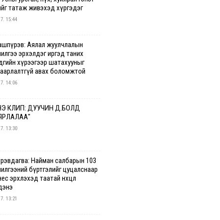
ийг татаж живэхэд хүргэдэг
 7. 15:44
ашпүрэв: Аялал жуулчлалын
чилгээ эрхэлдэг иргэд таних
дгийн хүрээгээр шатахууныг
гаарлалтгүй авах боломжтой
 7. 14:06
Э КЛИП: ДУУЧИН Д.БОЛД
ЯРЛАЛАА"
 7. 13:30
үрэвдагва: Найман салбарын 103
чилгээний бүртгэлийг цуцалснаар
ес эрхлэхэд таатай нөхцөл
дэнэ
 7. 13:21