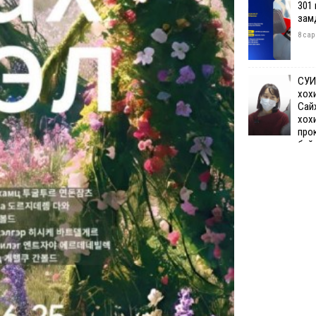
301
зам
8 сар
СУИ
хох
Сай
хох
про
бай
8 сар 7. 12:50
Өчи
дүн
хий
8 сар
Шата
хяз
төгр