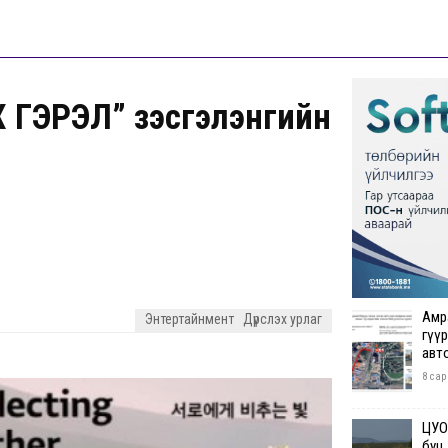
ГЭРЭЛ” үзэсгэлэнгийн
Амр
Энтертайнмент
Дүрслэх урлаг
гүүр
авт
8 сар
ЦУОШ
буц.