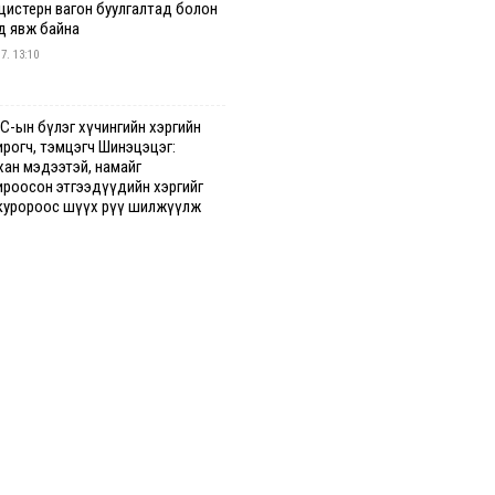
 цистерн вагон буулгалтад болон
д явж байна
 7. 13:10
С-ын бүлэг хүчингийн хэргийн
ирогч, тэмцэгч Шинэцэцэг:
хан мэдээтэй, намайг
ироосон этгээдүүдийн хэргийг
куророос шүүх рүү шилжүүлж
гааг сонслоо
гдрийн байдлаар ₮10000 доош
гээр шатахууны худалдан авалт
сэн 1500 баримт бүртгэгджээ
 7. 12:37
хуун олголтыг 50,000 төгрөгөөр
гаарласныг нэмэгдүүлж 100,000
өгт хүргэхээр судалж байгаа