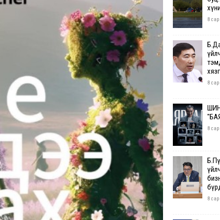
хүн
8 сар
Б.Д
үйл
тэм
хяз
8 сар
ШИН
"БА
8 сар
Б.П
үйл
бизн
бүр
8 сар