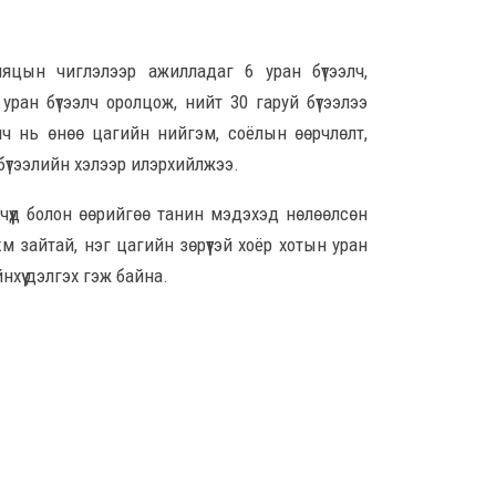
8 сар
ляцын чиглэлээр ажилладаг 6 уран бүтээлч,
Б.С
уран бүтээлч оролцож, нийт 30 гаруй бүтээлээ
103
эрхлэ
лч нь өнөө цагийн нийгэм, соёлын өөрчлөлт,
8 сар
 бүтээлийн хэлээр илэрхийлжээ.
өчүүд болон өөрийгөө танин мэдэхэд нөлөөлсөн
Эрэ
8 сар
м зайтай, нэг цагийн зөрүүтэй хоёр хотын уран
нхүү дэлгэх гэж байна.
С.А
зал
бар
мэд
сис
8 сар 6. 16:54
“Хо