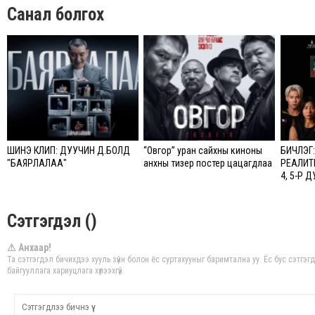
Санал болгох
ШИНЭ КЛИП: ДУУЧИН Д.БОЛД
“Овгор” уран сайхны киноны
БИЧЛЭГ:
"БАЯРЛАЛАА"
анхны тизер постер цацагдлаа
РЕАЛИТ
4, 5-Р 
Сэтгэгдэл ()
⚠ Анхаар!
Та сэтгэгдэл бичихдээ хууль зүйн болон ёс суртахууныг баримтална уу. Ёс бус сэтгэ
байгууллага хариуцлага хүлээхгүй.