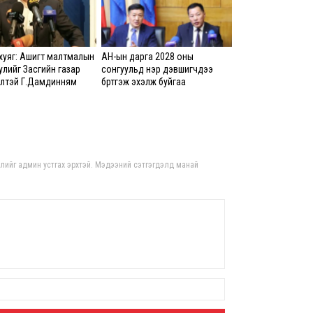
5,20
8 сар
хуяг: Ашигт малтмалын
АН-ын дарга 2028 оны
улийг Засгийн газар
сонгуульд нэр дэвшигчдээ
Б.С
лүүтэй Г.Дамдинням
бүртгэж эхэлж буйгаа
103
чилж оруулж ирсэн
мэдэгдлээ
эрхлэ
8 сар
Эрэ
гдлийг админ устгах эрхтэй. Мэдээний сэтгэгдэлд манай
8 сар
С.А
зал
бар
мэд
сис
8 сар 6. 16:54