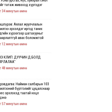
 Усны урсгал, нүх, хуйлрал гэнэт
ийг татаж живэхэд хүргэдэг
г 34 минутын өмнө
ашпүрэв: Аялал жуулчлалын
чилгээ эрхэлдэг иргэд таних
дгийн хүрээгээр шатахууныг
гаарлалтгүй авах боломжтой
г 12 минутын өмнө
Э КЛИП: ДУУЧИН Д.БОЛД
ЯРЛАЛАА"
г 48 минутын өмнө
үрэвдагва: Найман салбарын 103
чилгээний бүртгэлийг цуцалснаар
ес эрхлэхэд таатай нөхцөл
дэнэ
г 57 минутын өмнө