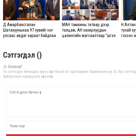
Д.Амарбаясгалан:
МАН тамхины татвар дээр
Н.Алтан
Шатахууныхаа 97 хувийг нэг
талцаж, АН захирлуудын
тухай ху
улсаас авдаг хараат байдлаа
цалингийн жагсаалтаар “шүгэл
гэхээс и
зогсоож, Арабын орнуудаас
үлээв”
сайд хү
нийлүүлэх ажлыг сэргээх ёстой
Сэтгэгдэл ()
⚠ Анхаар!
Та сэтгэгдэл бичихдээ хууль зүйн болон ёс суртахууныг баримтална уу. Ёс бус сэтгэ
байгууллага хариуцлага хүлээхгүй.