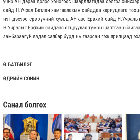
учир АН дараа долоо хоногоос шаардлагадаа сэлгээ хийхээр 
сайд Н.Учрал Батлан хамгаалахын сайддаа хариуцлага тооц
нэг дэхээс сөрөг хүчний хувьд АН-аас Ерөнхий сайд Н.Учралы
Н.Учралыг Ерөнхий сайдаас огцруулах түмэн шалтгаан байгаа
замбараагүй явдал салбар бүрд нь гаарсан гэж ярилцаад эх
Ө.БАТБИЛЭГ
ӨДРИЙН СОНИН
Санал болгох