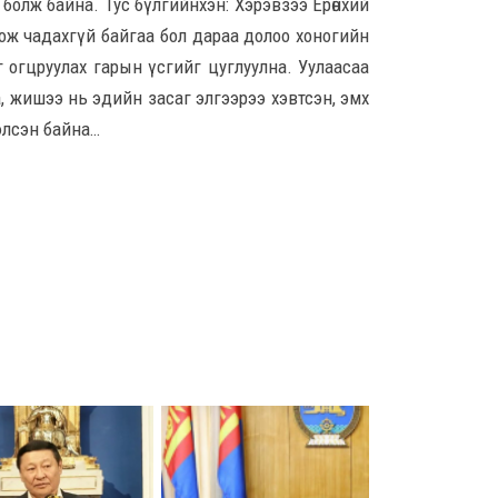
болж байна. Тус бүлгийнхэн: Хэрэвзээ Ерөнхий
9 ца
ож чадахгүй байгаа бол дараа долоо хоногийн
г огцруулах гарын үсгийг цуглуулна. Уулаасаа
Ц.С
, жишээ нь эдийн засаг элгээрээ хэвтсэн, эмх
хурл
кон
элсэн байна…
ахи
8 сар
Замы
ноцт
хар
чөлөө
8 сар
Ний
шат
үлд
8 сар
Энэ