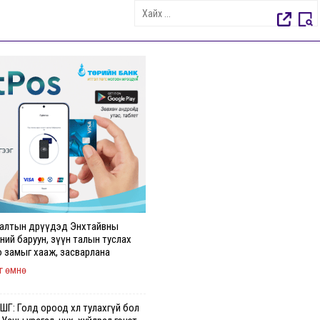
алтын өдрүүдэд Энхтайвны
ний баруун, зүүн талын туслах
о замыг хааж, засварлана
г өмнө
Г: Голд ороод хөл тулахгүй бол