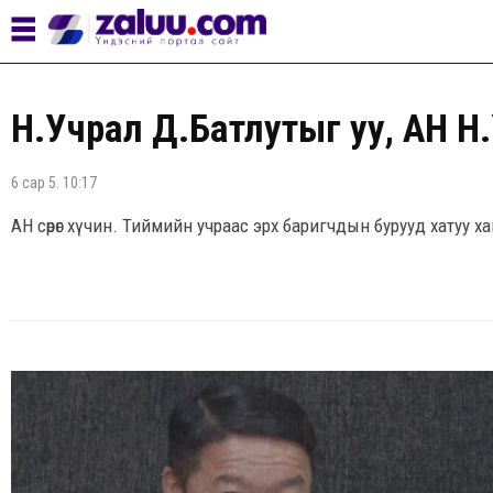
Н.Учрал Д.Батлутыг уу, АН Н.
6 сар 5. 10:17
АН сөрөг хүчин. Тиймийн учраас эрх баригчдын бурууд хатуу х