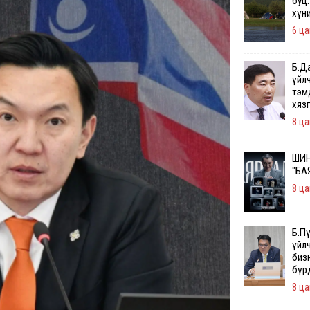
буц.
хүн
6 ца
Б.Д
үйл
тэм
хяз
8 ца
ШИН
"БА
8 ца
Б.П
үйл
бизн
бүр
8 ца