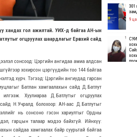
301
зам
9 ца
туу хандах гол ажилтай. УИХ-д байгаа АН-ын
.Батлутыг огцруулах шаардлагыг Ерөнхий сайд
СУИ
хох
Сай
хох
про
дээлэл сонсоод: Цэргийн ангидаа амиа алдсан
бай
ршгүйгээр хохирсон цэргүүдийн тоо 144 байгаа
9 цаг 28 минуты
нэлтэд хүрч. Тэгээд: Цэргийн ангиудад гарсан
иуцлагыг Батлан хамгаалахын сайд Д.Батлут
Өчи
илгээж. Хуулиараа Д.Батлутыг огцруулах
дүн
хий
 сайд Н.Учралд болохоор: АН-аас Д.Батлутыг
9 ца
ээллийг нь сонсоно гэсэн хариултыг Ордны
ийдэл, гарцын талаар мэдээ байхгүй. Ийнхүү:
Шата
лахын сайдаа хамгаалах байр суурьтай байгаа
хяз
төгр