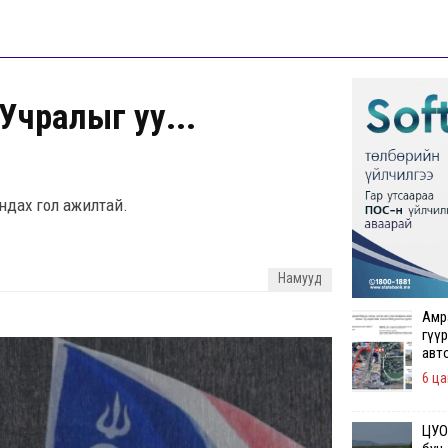
Учралыг уу...
андах гол ажилтай.
Намууд
Амр
гүүр
авт
6 ца
ЦУОШ