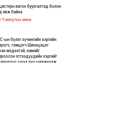
 цистерн вагон буулгалтад болон
д явж байна
г 9 минутын өмнө
С-ын бүлэг хүчингийн хэргийн
ирогч, тэмцэгч Шинэцэцэг:
хан мэдээтэй, намайг
ироосон этгээдүүдийн хэргийг
куророос шүүх рүү шилжүүлж
гааг сонслоо
н өмнө
гдрийн байдлаар ₮10000 доош
гээр шатахууны худалдан авалт
сэн 1500 баримт бүртгэгджээ
г 41 минутын өмнө
хуун олголтыг 50,000 төгрөгөөр
гаарласныг нэмэгдүүлж 100,000
өгт хүргэхээр судалж байгаа