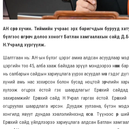
АН сөрөг хүчин. Тиймийн учраас эрх баригчдын бурууд ха
бүлгээс өнгөрөгч долоо хоногт Батлан хамгаалахын сайд Д
Н.Учралд хүргүүлж.
Шалтгаан нь: АН-ын бүлэг цэрэг амиа алдсан асуудлаар мэ
цэргийн тоо 45, алба хааж байхдаа эрүүл мэндээрээ нөхөж ба
нь салбарын сайдын хариуцлага үүрэх асуудал мөн гэдэг дүг
хүний амь нас хохирсон болон бусад ноцтой зөрчлийн хар
хүлээж огцрох ёстой гэх шаардлагыг Ерөнхий сайдад 
захирамжийг Ерөнхий сайд Н.Учрал гаргах ёстой. Ерөнхий
огцруулах шаардлага ирсэн. Дуудаж уулзана, бүтэн мэд
хонгилд явуут дундаа хэвлэлийнхэнд өгсөн. Түүнээс өөр ш
Ерөнхий сайд үйлдлээрээ хариуцлага алдсан Батлан хамгаа