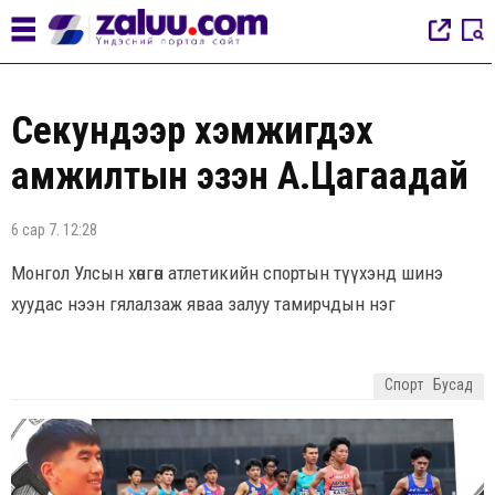
Секундээр хэмжигдэх
амжилтын эзэн А.Цагаадай
6 сар 7. 12:28
Монгол Улсын хөнгөн атлетикийн спортын түүхэнд шинэ
хуудас нээн гялалзаж яваа залуу тамирчдын нэг
Спорт
Бусад