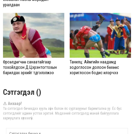
уралдаан
Өрсөлдөгчөө санаатайгаар
Танилц: Аймгийн наадамд
тохойлдсон Д.Цэрэнтогтохын
зодоглосон долоон бөхөөс
барилдах эрхийг түдгэлзүүлжээ
хориглосон бодис илэрчээ
Сэтгэгдэл ()
⚠ Анхаар!
Та сэтгэгдэл бичихдээ хууль зүйн болон ёс суртахууныг баримтална уу. Ёс бус
сэтгэгдлийг админ устгах эрхтэй. Мэдээний сэтгэгдэлд манай байгууллага
хариуцлага хүлээхгүй.