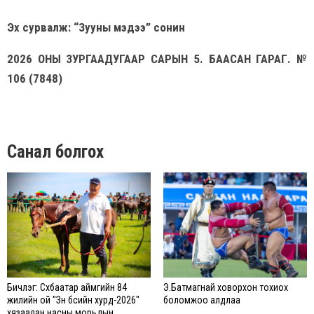
Эх сурвалж: “Зууны мэдээ” сонин
2026 ОНЫ ЗУРГААДУГААР САРЫН 5. БААСАН ГАРАГ. №
106 (7848)
Санал болгох
Бичлэг: Сүхбаатар аймгийн 84
Э.Батмагнай ховорхон тохиох
жилийн ой "Зүүн бүсийн хурд-2026"
боломжоо алдлаа
хязаалан насны морьдын