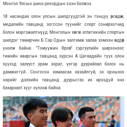
Монгол Улсын шинэ рекордын эзэн болжээ.
18 насандаа олон улсын шилдгүүдтэй эн тэнцүү өрсөлдөж,
медалийн тавцанд зогссон түүнийг спорт сонирхогчид
болон мэргэжилтнүүд Монголын хөнгөн атлетикийн спортын
шилдэг тамирчин Б.Сэр-Одын залгамж халаа хэмээн өндрөөр
үнэлж байна. "Тэмүүжин Өрлөг" сургуулийн ширээнээс
тивийн аваргын тавцанд хүрсэн А.Цагаадайн түүх олон
хүүхэд залууст урам зориг, үлгэр дуурайлал болох нь
дамжиггүй. Сонгосон замаасаа хазайлгүй, эх орныхоо
нэрийг дэлхийн тавцанд дуурьсгах их ирээдүй энэ
бахархалт хүүг хүлээж байна.