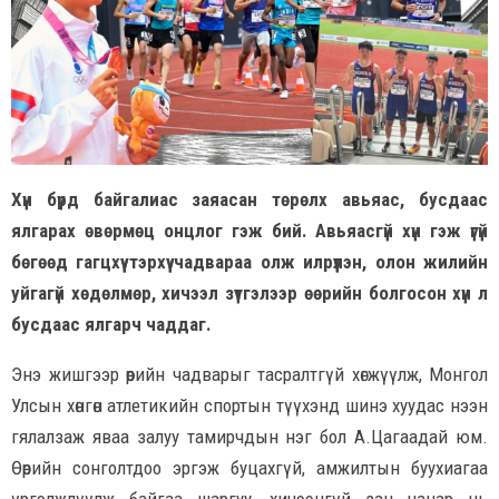
Хүн бүрд байгалиас заяасан төрөлх авьяас, бусдаас
ялгарах өвөрмөц онцлог гэж бий. Авьяасгүй хүн гэж үгүй
бөгөөд гагцхүү тэрхүү чадвараа олж илрүүлэн, олон жилийн
уйгагүй хөдөлмөр, хичээл зүтгэлээр өөрийн болгосон хүн л
бусдаас ялгарч чаддаг.
Энэ жишгээр өөрийн чадварыг тасралтгүй хөгжүүлж, Монгол
Улсын хөнгөн атлетикийн спортын түүхэнд шинэ хуудас нээн
гялалзаж яваа залуу тамирчдын нэг бол А.Цагаадай юм.
Өөрийн сонголтдоо эргэж буцахгүй, амжилтын буухиагаа