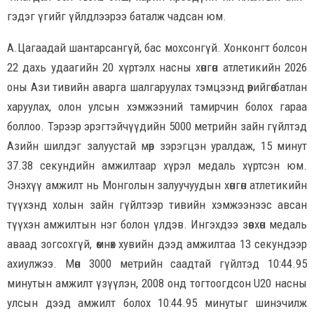
гэдэг үгийг үйлдлээрээ баталж чадсан юм.
А.Цагаадай шантарсангүй, бас мохсонгүй. Хонконгт болсон
22 дахь удаагийн 20 хүртэлх насны хөнгөн атлетикийн 2026
оны Ази тивийн аварга шалгаруулах тэмцээнд өөрийгөө батлан
харуулах, олон улсын хэмжээний тамирчин болох гараа
боллоо. Тэрээр эрэгтэйчүүдийн 5000 метрийн зайн гүйлтэд
Азийн шилдэг залуустай мөр зэрэгцэн уралдаж, 15 минут
37.38 секундийн амжилтаар хүрэл медаль хүртсэн юм.
Энэхүү амжилт нь Монголын залуучуудын хөнгөн атлетикийн
түүхэнд холын зайн гүйлтээр тивийн хэмжээнээс авсан
түүхэн амжилтын нэг болон үлдэв. Ингэхдээ зөвхөн медаль
аваад зогсохгүй, өмнөх хувийн дээд амжилтаа 13 секундээр
ахиулжээ. Мөн 3000 метрийн саадтай гүйлтэд 10:44.95
минутын амжилт үзүүлэн, 2008 онд тогтоогдсон U20 насны
улсын дээд амжилт болох 10:44.95 минутыг шинэчилж