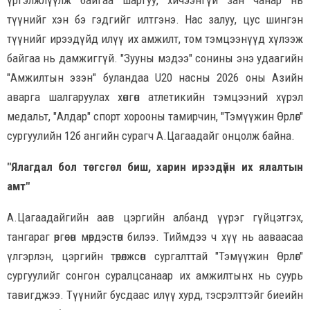
үргэлжлүүлж байгаа шаргуу, хичээнгүй зан чанар нь
түүнийг хэн бэ гэдгийг илтгэнэ. Нас залуу, цус шингэн
түүнийг ирээдүйд илүү их амжилт, том тэмцээнүүд хүлээж
байгаа нь дамжиггүй. "Зууны мэдээ" сонины энэ удаагийн
"Амжилтын эзэн" буландаа U20 насны 2026 оны Азийн
аварга шалгаруулах хөнгөн атлетикийн тэмцээний хүрэл
медальт, "Алдар" спорт хорооны тамирчин, "Тэмүүжин Өрлөг"
сургуулийн 12б ангийн сурагч А.Цагаадайг онцолж байна.
"Ялагдал бол төгсгөл биш, харин ирээдүйн их ялалтын
амт"
А.Цагаадайгийн аав цэргийн албанд үүрэг гүйцэтгэх,
тангараг өргөсөн мөрдэстөн билээ. Тиймдээ ч хүү нь ааваасаа
үлгэрлэн, цэргийн төрөлжсөн сургалттай "Тэмүүжин Өрлөг"
сургуулийг сонгон суралцсанаар их амжилтынх нь суурь
тавигджээ. Түүнийг бусдаас илүү хурд, тэсрэлттэйг биеийн