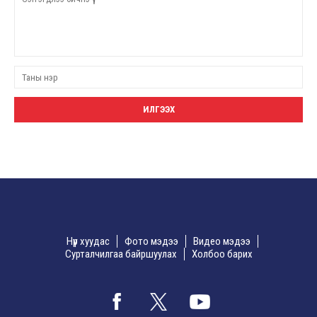
Нүүр хуудас
Фото мэдээ
Видео мэдээ
Сурталчилгаа байршуулах
Холбоо барих