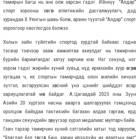
тамирын багш нь анх олж харсан гэдэг. Ийнхүү "Алдар"
спорт хорооны хөнгөн атлетикийн дасгалжуулагч, дэд
хурандаа Х.Уянгын шавь болж, арвин түүхтэй "Алдар" спорт
хороогоор овоглогдох болжээ.
Холын зайн гүйлтийн спортод хурдтай байхаас гадна
тэсвэр тэвчээр зааж амжилтаа ахиулдаг нь тамирчин
бүрийн баримталдаг хатуу зарчим юм. Нэг секунд, нэг
хором гэдэг жирийн хүний хувьд нүд ирмэхийн зуур өнгөрөх
хугацаа ч, их спортын тамирчдад олон жилийн хичээл
зүтгэл, асгаруулсан хөлсний үнэ цэнийг шийддэг асар
хариуцлагатай мөч байдаг. А.Цагаадай 2025 оны Зүүн
Азийн 20 хүртэлх насны аварга шалгаруулах тэмцээнд
оролцож байхдаа тактикийн багахан алдаа гаргаж, ердөө
ганцхан секундийн зөрүүгээр хүрэл медалиас мултарч байв.
Гэвч тэрээр тамирчин хүний сэтгэлийн хатыг тод харуулж,
"Ялагдал бол төгсгөл биш, харин ирээдүйн их ялалтын амт"