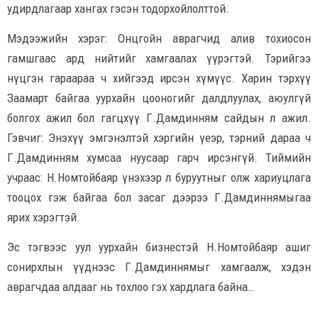
удирдлагаар хангах гэсэн тодорхойлолттой.
Мэдээжийн хэрэг: Онцгойн аврагчид алив тохиосон
гамшгаас ард нийтийг хамгаалах үүрэгтэй. Тэрийгээ
нүцгэн гараараа ч хийгээд ирсэн хүмүүс. Харин тэрхүү
Заамарт байгаа уурхайн цооногийг далдлуулах, аюулгүй
болгох ажил бол гагцхүү Г.Дамдинням сайдын л ажил.
Гэвчиг: Энэхүү эмгэнэлтэй хэргийн үеэр, тэрний дараа ч
Г.Дамдинням хумсаа нуусаар гарч ирсэнгүй. Тиймийн
учраас: Н.Номтойбаяр үнэхээр л буруутныг олж хариуцлага
тооцох гэж байгаа бол засаг дээрээ Г.Дамдиннямыгаа
ярих хэрэгтэй.
Эс тэгвээс уул уурхайн бизнестэй Н.Номтойбаяр ашиг
сонирхлын үүднээс Г.Дамдиннямыг хамгаалж, хэдэн
аврагчдаа алдааг нь тохлоо гэх хардлага байна…