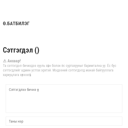
Ө.БАТБИЛЭГ
Сэтгэгдэл ()
⚠ Анхаар!
Та сэтгэгдэл бичихдээ хууль зүйн болон ёс суртахууныг баримтална уу. Ёс бус
сэтгэгдлийг админ устгах эрхтэй. Мэдээний сэтгэгдэлд манай байгууллага
хариуцлага хүлээхгүй.