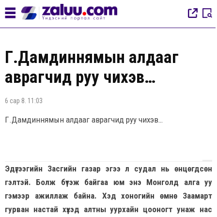
Г.Дамдиннямын алдааг
аврагчид руу чихэв…
6 сар 8. 11:03
Г.Дамдиннямын алдааг аврагчид руу чихэв…
Эдүгээгийн Засгийн газар эгээ л судал нь өнцөгдсөн
гэлтэй. Болж бүтэж байгаа юм энэ Монголд алга уу
гэмээр ажиллаж байна. Хэд хоногийн өмнө Заамарт
гурван настай хүүхэд алтны уурхайн цооногт унаж нас