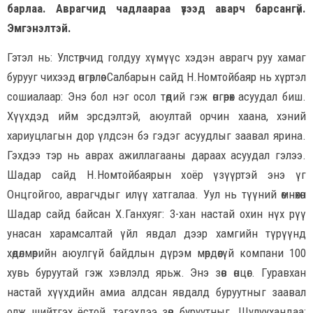
барлаа. Аврагчид чадлаараа үзээд аварч барсангүй.
Эмгэнэлтэй.
Гэтэл нь: Улстөрчид голдуу хүмүүс хэдэн аврагч руу хамаг
бурууг чихээд өнгөрлөө. Салбарын сайд Н.Номтойбаяр нь хүртэл
сошиалаар: Энэ бол нэг осол төдий гэж өнгөрөх асуудал биш.
Хүүхдэд ийм эрсдэлтэй, аюултай орчин хаана, хэний
хариуцлагын дор үлдсэн бэ гэдэг асуудлыг заавал ярина.
Гэхдээ тэр нь аврах ажиллагааны дараах асуудал гэлээ.
Шадар сайд Н.Номтойбаярын хоёр үзүүртэй энэ үг
Онцгойгоо, аврагчдыг илүү хатгалаа. Уул нь түүний өмнөхөн
Шадар сайд байсан Х.Ганхуяг: 3-хан настай охин нүх рүү
унасан харамсалтай үйл явдал дээр хамгийн түрүүнд
хөдөлмөрийн аюулгүй байдлын дүрэм мөрдөөгүй компани 100
хувь буруутай гэж хэвлэлд ярьж. Энэ зөв өнцөг. Гуравхан
настай хүүхдийн амиа алдсан явдалд буруутныг заавал
олж шийтгэх ёстой, тэгэхдээ зөв буруутныг. Шулуухандаа: