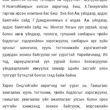
Н.Номтойбаярын хэлсэн аврагчид биш, Х.Ганхуягийн
гаргаж ирсэн компани бас биш. Энэ бол Аж үйлдвэр, эрдэс
баялгийн сайд Г.Дамдиннямын л алдаа. Аж үйлдвэр,
эрдэс баялгийн сайд нь: Монгол Улсын уул уурхай, хүнд
болон хөнгөн үйлдвэр, геологи, түлшний салбарын төрийн
бодлогыг тодорхойлон хэрэгжүүлэх, салбарын эрх зүйн
орчныг шинэчлэх, хууль тогтоомжийн хэрэгжилтийг
удирдан зохион байгуулах чиг үүрэгтэй. Нарийвчлаад: Ил
тод, хариуцлагатай уул уурхай болон боловсруулах
үйлдвэрлэлийг хөгжүүлэх замаар эдийн засгийг олон
тулгуурт бүтэцтэй болгох гээд байж байна.
Харин Онцгойгийн аврагчид чиг үүрэг нь: Гамшгаас
хамгаалах хууль тогтоомж, төрийн бодлогыг хэрэгжүүлэх,
гамшгаас хамгаалах үйл ажиллагааг улсын болон орон
нутгийн хэмжээнд зохион байгуулж, мэргэжлийн