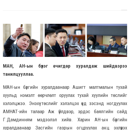
МАН, АН-ын бүлэг өчигдөр хуралдаж шийдвэрээ
танилцууллаа.
МАН-ын бүлгийн хуралдаанаар Ашигт малтмалын тухай
хуульд нэмэлт өөрчлөлт оруулах тухай хуулийн төслийг
хэлэлцжээ. Энэхүү төслийг хэлэлцэх үед зэсэнд ногдуулах
АМНАТ-ийн талаар Аж үйлдвэр, эрдэс баялгийн сайд
Г.Дамдинням мэдээлэл хийв. Харин АН-ын бүлгийн
хуралдаанаар Засгийн газрын огцруулах акц эхлүүлэх