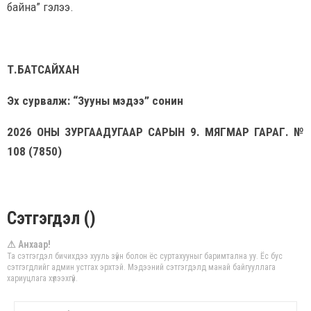
байна” гэлээ.
Т.БАТСАЙХАН
Эх сурвалж: “Зууны мэдээ” сонин
2026 ОНЫ ЗУРГААДУГААР САРЫН 9. МЯГМАР ГАРАГ. №
108 (7850)
Сэтгэгдэл ()
⚠ Анхаар!
Та сэтгэгдэл бичихдээ хууль зүйн болон ёс суртахууныг баримтална уу. Ёс бус
сэтгэгдлийг админ устгах эрхтэй. Мэдээний сэтгэгдэлд манай байгууллага
хариуцлага хүлээхгүй.