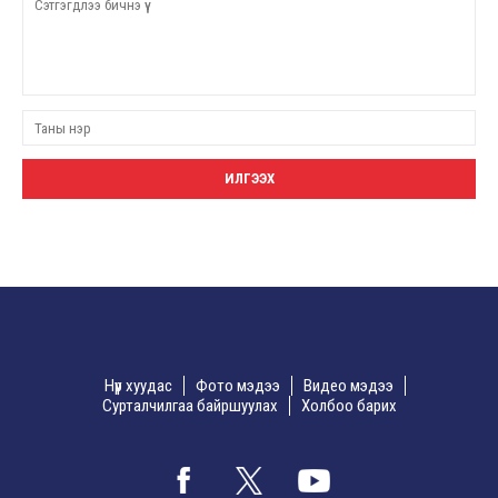
Нүүр хуудас
Фото мэдээ
Видео мэдээ
Сурталчилгаа байршуулах
Холбоо барих