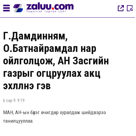
Г.Дамдинням,
О.Батнайрамдал нар
ойлголцож, АН Засгийн
газрыг огцруулах акц
эхлүүлнэ гэв
6 сар 9. 9:19
МАН, АН-ын бүлэг өчигдөр хуралдаж шийдвэрээ
танилцууллаа.