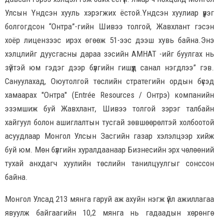
Улсын Үндсэн хууль хэрэгжих ёстой.Үндсэн хуулиар үүрэг
болгогдсон “Онтра”-гийн Шивээ толгой, Жавхлант гэсэн
хоёр лицензээс ирэх өгөөж 51-ээс дээш хувь байна.Энэ
хэлцлийг дуусгасны дараа зэсийн АМНАТ -ийг буулгах нь
зүйтэй юм гэдэг дээр бүлгийн гишүүд санал нэгдлээ” гэв.
Сануулахад, Оюутолгой төслийн стратегийн ордын бүсэд
хамаарах "Онтра" (Entrée Resources / Онтрэ) компанийн
эзэмшиж буй Жавхлант, Шивээ толгой зэрэг талбайн
хайгуул болон ашиглалтын тусгай зөвшөөрөлтэй холбоотой
асуудлаар Монгол Улсын Засгийн газар хэлэлцээр хийж
буй юм. Мөн бүлгийн хуралдаанаар Бизнесийн эрх чөлөөний
тухай анхдагч хуулийн төслийн танилцуулгыг сонссон
байна.
Монгол Улсад 213 мянга гаруй аж ахуйн нэгж үйл ажиллагаа
явуулж байгаагийн 10,2 мянга нь гадаадын хөрөнгө