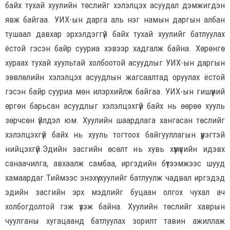
байх тухай хуулийн төслийг хэлэлцэх асуудал дэмжигдэн
явж байгаа. УИХ-ын дарга аль нэг намын даргын албан
тушаал давхар эрхэлдэггүй байх тухай хуулийг батлуулах
ёстой гэсэн байр сууриа хэвээр хадгалж байна. Хөрөнгө
хураах тухай хуультай холбоотой асуудлыг УИХ-ын даргын
зөвлөлийн хэлэлцэх асуудлын жагсаалтад оруулах ёстой
гэсэн байр сууриа мөн илэрхийлж байгаа. УИХ-ын гишүүний
өргөн барьсан асуудлыг хэлэлцэхгүй байх нь өөрөө хууль
зөрчсөн үйлдэл юм. Хуулийн шаардлага хангасан төслийг
хэлэлцэхгүй байх нь хууль тогтоох байгууллагын үүрэгтэй
нийцэхгүй.Эдийн засгийн өсөлт нь хувь хүмүүсийн идэвх
санаачилга, авхаалж самбаа, иргэдийн бүтээмжээс шууд
хамаардаг.Тиймээс энэхүү хуулийг батлуулж чадвал иргэдэд
эдийн засгийн эрх мэдлийг буцаан олгох чухал ач
холбогдолтой гэж үзэж байна. Хуулийн төслийг хаврын
чуулганы хугацаанд батлуулах зорилт тавин ажиллаж