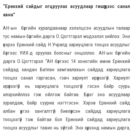
“Ерөнхий сайдыг огцруулах асуудлаар гишүүдээс санал
авна”
АН-ын бүлгийн хуралдаанаар хэлэлцсэн асуудлын талаар
тус намын бүлгийн дарга О.Цогтгэрэл мэдээлэл хийлээ. Энэ
үеэрээ Ерөнхий сайд Н.Учралд хариуцлага тооцох асуудлыг
бүлгээс УИХ-д оруулах болсныг онцоллоо. АН-ын бүлгийн
дарга О.Цогтгэрэл “АН бүлгээс 14 хоногийн өмнө Ерөнхий
сайдад хандан Батлан хамгаалахын сайдад хариуцлага
тооцох санал гаргасан, гэвч хариулт ирүүлээгүй. Хариулт
ирүүлээгүй нь хариуцлага тооцохгүй гэсэн байр суурь
илэрхийллээ гэж ойлгож байгаа. Бүлэг энэ асуудлаар
хуралдаж, байр сууриа нэгтгэсэн. Хэрэв Ерөнхий сайд
албан үүргээ хангалтгүй биелүүлсэн сайдад хариуцлага
тооцохгүй гэж байгаа бол Ерөнхий сайдад хариуцлага
тооцох асуудлыг тавих нь зүйтэй. Энэ хүрээнд намын дарга,