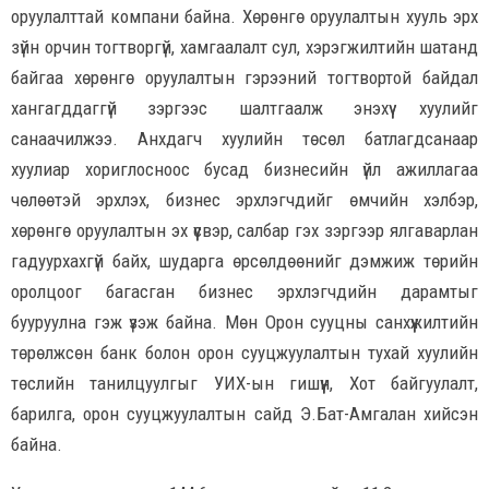
оруулалттай компани байна. Хөрөнгө оруулалтын хууль эрх
зүйн орчин тогтворгүй, хамгаалалт сул, хэрэгжилтийн шатанд
байгаа хөрөнгө оруулалтын гэрээний тогтвортой байдал
хангагддаггүй зэргээс шалтгаалж энэхүү хуулийг
санаачилжээ. Анхдагч хуулийн төсөл батлагдсанаар
хуулиар хориглосноос бусад бизнесийн үйл ажиллагаа
чөлөөтэй эрхлэх, бизнес эрхлэгчдийг өмчийн хэлбэр,
хөрөнгө оруулалтын эх үүсвэр, салбар гэх зэргээр ялгаварлан
гадуурхахгүй байх, шударга өрсөлдөөнийг дэмжиж төрийн
оролцоог багасган бизнес эрхлэгчдийн дарамтыг
бууруулна гэж үзэж байна. Мөн Орон сууцны санхүүжилтийн
төрөлжсөн банк болон орон сууцжуулалтын тухай хуулийн
төслийн танилцуулгыг УИХ-ын гишүүн, Хот байгуулалт,
барилга, орон сууцжуулалтын сайд Э.Бат-Амгалан хийсэн
байна.