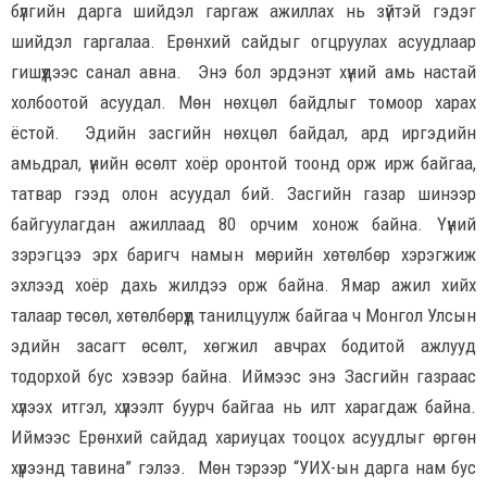
бүлгийн дарга шийдэл гаргаж ажиллах нь зүйтэй гэдэг
шийдэл гаргалаа. Ерөнхий сайдыг огцруулах асуудлаар
гишүүдээс санал авна. Энэ бол эрдэнэт хүний амь настай
холбоотой асуудал. Мөн нөхцөл байдлыг томоор харах
ёстой. Эдийн засгийн нөхцөл байдал, ард иргэдийн
амьдрал, үнийн өсөлт хоёр оронтой тоонд орж ирж байгаа,
татвар гээд олон асуудал бий. Засгийн газар шинээр
байгуулагдан ажиллаад 80 орчим хонож байна. Үүний
зэрэгцээ эрх баригч намын мөрийн хөтөлбөр хэрэгжиж
эхлээд хоёр дахь жилдээ орж байна. Ямар ажил хийх
талаар төсөл, хөтөлбөрүүд танилцуулж байгаа ч Монгол Улсын
эдийн засагт өсөлт, хөгжил авчрах бодитой ажлууд
тодорхой бус хэвээр байна. Иймээс энэ Засгийн газраас
хүлээх итгэл, хүлээлт буурч байгаа нь илт харагдаж байна.
Иймээс Ерөнхий сайдад хариуцах тооцох асуудлыг өргөн
хүрээнд тавина” гэлээ. Мөн тэрээр “УИХ-ын дарга нам бус