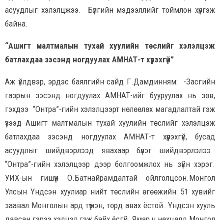
асуудлыг хэлэлцжээ. Бүлгийн мэдээллийг тоймлон хүргэж
байна.
“Ашигт малтмалын тухай хуулийн төслийг хэлэлцэж
батлахдаа зэсэнд ногдуулах АМНАТ-т хүрэхгүй”
Аж үйлдвэр, эрдэс баялгийн сайд Г.Дамдинням: -Засгийн
газрын зэсэнд ногдуулах АМНАТ-ийг бууруулах нь зөв,
гэхдээ “Онтра”-гийн хэлэлцээрт нөлөөлөх магадлалтай гэж
үзээд Ашигт малтмалын тухай хуулийн төслийг хэлэлцэж
батлахдаа зэсэнд ногдуулах АМНАТ-т хүрэхгүй, бусад
асуудлыг шийдвэрлээд явахаар бүлэг шийдвэрлэлээ.
“Онтра”-гийн хэлэлцээр дээр болгоомжлох нь зүйн хэрэг.
УИХ-ын гишүүн О.Батнайрамдалтай ойлголцсон.Монгол
Улсын Үндсэн хуулиар нийт төслийн өгөөжийн 51 хувийг
заавал Монголын ард түмэн, төрд авах ёстой. Үндсэн хууль
давсан гэрээ хэлцэл гэж байх ёсгүй. Ямар ч нөхцөлд Монгол