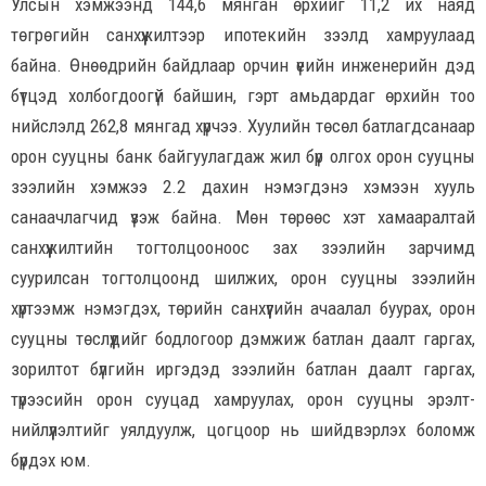
Улсын хэмжээнд 144,6 мянган өрхийг 11,2 их наяд
төгрөгийн санхүүжилтээр ипотекийн зээлд хамруулаад
байна. Өнөөдрийн байдлаар орчин үеийн инженерийн дэд
бүтцэд холбогдоогүй байшин, гэрт амьдардаг өрхийн тоо
нийслэлд 262,8 мянгад хүрчээ. Хуулийн төсөл батлагдсанаар
орон сууцны банк байгуулагдаж жил бүр олгох орон сууцны
зээлийн хэмжээ 2.2 дахин нэмэгдэнэ хэмээн хууль
санаачлагчид үзэж байна. Мөн төрөөс хэт хамааралтай
санхүүжилтийн тогтолцооноос зах зээлийн зарчимд
суурилсан тогтолцоонд шилжих, орон сууцны зээлийн
хүртээмж нэмэгдэх, төрийн санхүүгийн ачаалал буурах, орон
сууцны төслүүдийг бодлогоор дэмжиж батлан даалт гаргах,
зорилтот бүлгийн иргэдэд зээлийн батлан даалт гаргах,
түрээсийн орон сууцад хамруулах, орон сууцны эрэлт-
нийлүүлэлтийг уялдуулж, цогцоор нь шийдвэрлэх боломж
бүрдэх юм.