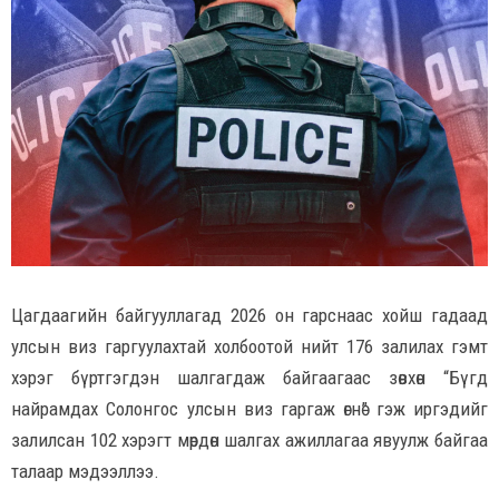
Цагдаагийн байгууллагад 2026 он гарснаас хойш гадаад
улсын виз гаргуулахтай холбоотой нийт 176 залилах гэмт
хэрэг бүртгэгдэн шалгагдаж байгаагаас зөвхөн “Бүгд
найрамдах Солонгос улсын виз гаргаж өгнө” гэж иргэдийг
залилсан 102 хэрэгт мөрдөн шалгах ажиллагаа явуулж байгаа
талаар мэдээллээ.