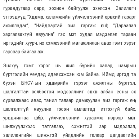
гуравдугаар сард зохион байгуулж эхэлсэн. Залилагч
этгээдүүд "Хөдөлмөр, халамжийн үйлчилгээний ерөнхий газарт
ажилладаг", "Найдвартай виз гаргаж өгнө", "Дараалал
харгалзахгүй явуулна" гэх мэт худал мэдээлэл тараан
иргэдийг хуурч, их хэмжээний мөнгө залилан авах гэмт хэрэг
гарсаар байгаа аж.
Энэхүү гэмт хэрэг нь жил бүрийн хавар, намрын
бүртгэлийн үеүдэд идэвхэжсэн юм байна. Иймд иргэд та
бүхэн БНСУ-ын хөдөлмөрийн гэрээт ажилтны бүртгэл,
шалгалттай холбоотой мэдээллийг зөвхөн албан ёсны эх
сурвалжаас авах, танил талаар дамжуулан виз гаргаж өгнө,
шалгалтгүй явуулна гэсэн амлалтад итгэхгүй байх,
урьдчилгаа төлбөр, үйлчилгээний хураамж нэрээр мөнгө
шилжүүлэхээс татгалзах, сэжигтэй зар мэдээлэл,
залилангийн шинжтэй үйлдлийн талаар цагдаагийн