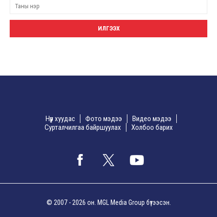
Нүүр хуудас
Фото мэдээ
Видео мэдээ
Сурталчилгаа байршуулах
Холбоо барих
© 2007 - 2026 он. MGL Media Group бүтээсэн.