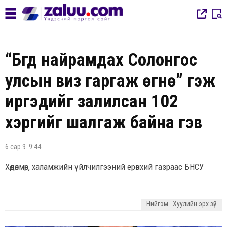
“Бүгд найрамдах Солонгос
улсын виз гаргаж өгнө” гэж
иргэдийг залилсан 102
хэргийг шалгаж байна гэв
6 сар 9. 9:44
Хөдөлмөр, халамжийн үйлчилгээний ерөнхий газраас БНСУ
Нийгэм
Хуулийн эрх зүй