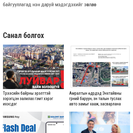
байгууллагад нэн даруй мэдэгдэхийг зөвлөлөө.
Санал болгох
Түрээсийн байрны эрэлттэй
Амралтын өдрүүдэд Энхтайвны
зэрэгцэн залилах гэмт хэрэг
гүүрний баруун, зүүн талын туслах
ихэсдэг
авто замыг хааж, засварлана