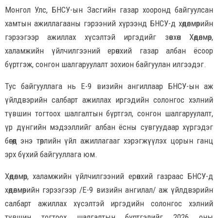
Монгол Улс, БНСУ-ын Засгийн газар хооронд байгуулсан
хамтын ажиллагааны гэрээний хүрээнд БНСУ-д хөдөлмөрийн
гэрээгээр ажиллах хүсэлтэй иргэдийг зөвхөн Хөдөлмөр,
халамжийн үйлчилгээний ерөнхий газар албан ёсоор
бүртгэж, сонгон шалгаруулалт зохион байгуулан илгээдэг.
Тус байгууллага нь Е-9 визийн ангиллаар БНСУ-ын аж
үйлдвэрийн салбарт ажиллах иргэдийн солонгос хэлний
түвшин тогтоох шалгалтын бүртгэл, сонгон шалгаруулалт,
үр дүнгийн мэдээллийг албан ёсны сувгуудаар хүргэдэг
бөгөөд энэ төрлийн үйл ажиллагааг хэрэгжүүлэх цорын ганц
эрх бүхий байгууллага юм.
Хөдөлмөр, халамжийн үйлчилгээний ерөнхий газраас БНСУ-д
хөдөлмөрийн гэрээгээр /Е-9 визийн ангилал/ аж үйлдвэрийн
салбарт ажиллах хүсэлтэй иргэдийн солонгос хэлний
түвшин тогтоох шалгалтын бүртгэлийг 2026 оны