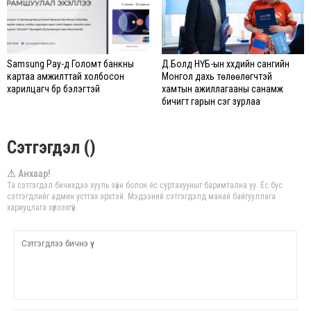
Samsung Pay-д Голомт банкны
Д.Болд НҮБ-ын хүүхдийн сангийн
картаа амжилттай холбосон
Монгол дахь төлөөлөгчтэй
харилцагч бүр бэлэгтэй
хамтын ажиллагааны санамж
бичигт гарын үсэг зурлаа
Сэтгэгдэл ()
⚠ Анхаар!
Та сэтгэгдэл бичихдээ хууль зүйн болон ёс суртахууныг баримтална уу. Ёс бус
сэтгэгдлийг админ устгах эрхтэй. Мэдээний сэтгэгдэлд манай байгууллага
хариуцлага хүлээхгүй.