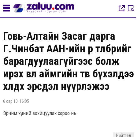
Говь-Алтайн Засаг дарга
Г.Чинбат ААН-ийн өр төлбөрийг
барагдуулаагүйгээс болж
ирэх өвөл аймгийн төв бүхэлдээ
хөлдөх эрсдэл нүүрлэжээ
6 сар 10. 16:05
Эрчим хүчний зохицуулах хороо нь
Нийтлэл