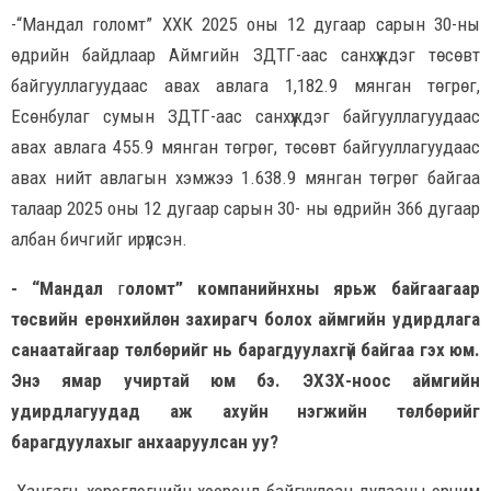
-“Мандал голомт” ХХК 2025 оны 12 дугаар сарын 30-ны
өдрийн байдлаар Аймгийн ЗДТГ-аас санхүүждэг төсөвт
байгууллагуудаас авах авлага 1,182.9 мянган төгрөг,
Есөнбулаг сумын ЗДТГ-аас санхүүждэг байгууллагуудаас
авах авлага 455.9 мянган төгрөг, төсөвт байгууллагуудаас
авах нийт авлагын хэмжээ 1.638.9 мянган төгрөг байгаа
талаар 2025 оны 12 дугаар сарын 30- ны өдрийн 366 дугаар
албан бичгийг ирүүлсэн.
- “Мандал
г
оломт” компанийнхны ярьж байгаагаар
төсвийн ерөнхийлөн захирагч болох аймгийн удирдлага
санаатайгаар төлбөрийг нь барагдуулахгүй байгаа гэх юм.
Энэ ямар учиртай юм бэ. ЭХЗХ-ноос аймгийн
удирдлагуудад аж ахуйн нэгжийн төлбөрийг
барагдуулахыг анхааруулсан уу?