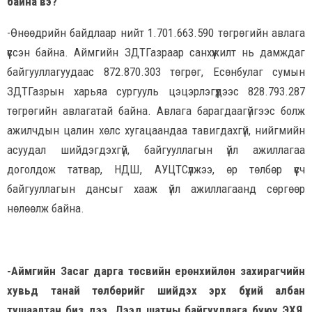
байна вэ?
-Өнөөдрийн байдлаар нийт 1.701.663.590 төгрөгийн авлага
үүссэн байна. Аймгийн ЗДТГазраар санхүүжилт нь дамждаг
байгууллагуудаас 872.870.303 төгрөг, Есөнбулаг сумын
ЗДТГазрын харьяа сургууль цэцэрлэгүүдээс 828.793.287
төгрөгийн авлагатай байна. Авлага барагдаагүйгээс болж
ажилчдын цалин хөлс хугацаандаа тавигдахгүй, нийгмийн
асуудал шийдэгдэхгүй, байгууллагын үйл ажиллагаа
доголдож татвар, НДШ, АУЦТСүлжээ, өр төлбөр үүсч
байгууллагын дансыг хааж үйл ажиллагаанд сөргөөр
нөлөөлж байна.
-Аймгийн Засаг дарга төсвийн ерөнхийлөн захирагчийн
хувьд танай төлбөрийг шийдэх эрх бүхий албан
тушаалтан биз дээ. Дээд шатны байгууллага буюу ЭХЯ,