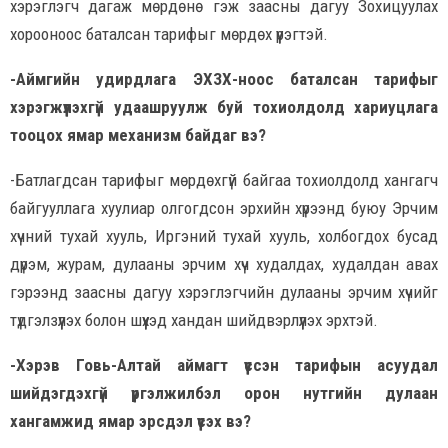
хэрэглэгч дагаж мөрдөнө гэж заасны дагуу Зохицуулах
хорооноос баталсан тарифыг мөрдөх үүрэгтэй.
-Аймгийн удирдлага ЭХЗХ-ноос баталсан тарифыг
хэрэгжүүлэхгүй удаашруулж буй тохиолдолд хариуцлага
тооцох ямар механизм байдаг вэ?
-Батлагдсан тарифыг мөрдөхгүй байгаа тохиолдолд хангагч
байгууллага хуулиар олгогдсон эрхийн хүрээнд буюу Эрчим
хүчний тухай хууль, Иргэний тухай хууль, холбогдох бусад
дүрэм, журам, дулааны эрчим хүч худалдах, худалдан авах
гэрээнд заасны дагуу хэрэглэгчийн дулааны эрчим хүчийг
түдгэлзүүлэх болон шүүхэд хандан шийдвэрлүүлэх эрхтэй.
-Хэрэв Говь-Алтай аймагт үүссэн тарифын асуудал
шийдэгдэхгүй үргэлжилбэл орон нутгийн дулаан
хангамжид ямар эрсдэл үүсэх вэ?