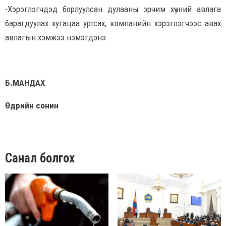
-Хэрэглэгчдэд борлуулсан дулааны эрчим хүчний авлага
барагдуулах хугацаа уртсах, компанийн хэрэглэгчээс авах
авлагын хэмжээ нэмэгдэнэ.
Б.МАНДАХ
Өдрийн сонин
Санал болгох