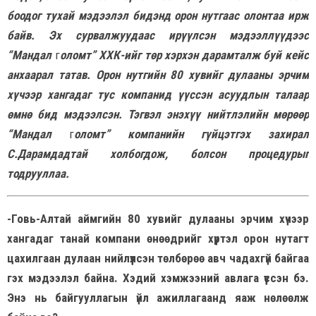
боодог тухай мэдээлэл бидэнд орон нутгаас олонтаа ирж
байв. Эх сурвалжуудаас ирүүлсэн мэдээллүүдээс
“Мандал
г
оломт” ХХК-ийг төр хэрхэн дарамталж буй кейс
анхаарал татав. Орон нутгийн 80 хувийг дулааны эрчим
хүчээр хангадаг тус компанид үүссэн асуудлын талаар
өмнө бид мэдээлсэн. Тэгвэл энэхүү нийтлэлийн мөрөөр
“Мандал
г
оломт” компанийн гүйцэтгэх захирал
С.Дарамдадтай холбогдож, болсон процедурыг
тодрууллаа.
-Говь-Алтай аймгийн 80 хувийг дулааны эрчим хүчээр
хангадаг танай компани өнөөдрийг хүртэл орон нутагт
цахилгаан дулаан нийлүүлсэн төлбөрөө авч чадахгүй байгаа
гэх мэдээлэл байна. Хэдий хэмжээний авлага үүссэн бэ.
Энэ нь байгууллагын үйл ажиллагаанд яаж нөлөөлж