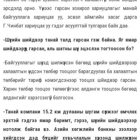
эрсдэлд орно. Үүнээс гарсан хохирол хариуцлагыг манай
байгууллага хариуцах уу, эсвэл аймгийн засаг дарга
Г.Чинбат хариуцах уу гэдэг асуулттай тулгарах байх даа.
-Шүүхийн шийдвэр танай талд гарсан гэж байна. Яг ямар
шийдвэрүүд гарсан, аль шатны шүүх эцэслэн тогтоосон бэ?
-Байгууллагыг шүүхэд шилжүүлсэн бөгөөд шүүхийн шийдвэрээр
халаалтын үндсэн төлбөр тооцоог барагдуулах ба халаалтын
төлбөрийг тариф нэмэгдсэнээр тооцох шйидвэр гарсан.
Харин төлбөр тооцоо төлөөгүйгээс алданги тооцсон бөгөөд
алдангийг хэрэгсэхгүй болгосон.
-Танай компани 15.2 км дулааны шугам сүлжээг өмчлөх
эрхтэй гэдгээ ямар баримт, гэрээ, шүүхийн шийдвэрээр
нотолж байгаа вэ. Азийн хөгжлийн банкны зээлээр
хийгдсэн дэд бүтцийг хувьчлалын хүрээнд шилжүүлэн