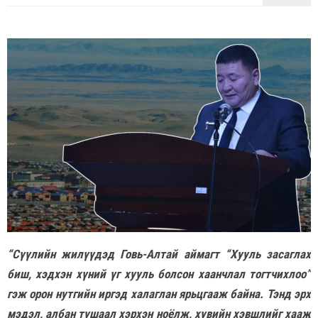
“Сүүлийн жилүүдэд Говь-Алтай аймагт “Хууль засаглах
биш, хэдхэн хүний үг хууль болсон хаанчлал тогтчихлоо”
гэж орон нутгийн иргэд халаглан ярьцгааж байна. Тэнд эрх
мэдэл, албан тушаал хэрхэн ноёлж, хувийн хэвшлийг хааж