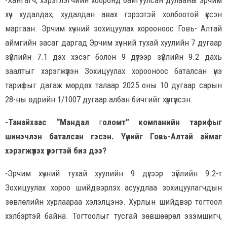
-Хангагч, хэрэглэгчийн хооронд байгуулсан дулааны эрчим
хүч худалдах, худалдан авах гэрээтэй холбоотой үүссэн
маргаан. Эрчим хүчний зохицуулах хорооноос Говь- Алтай
аймгийн засаг даргад Эрчим хүчний тухай хуулийн 7 дугаар
зүйлийн 7.1 дэх хэсэг болон 9 дүгээр зүйлийн 9.2 дахь
заалтыг хэрэгжүүлэн Зохицуулах хорооноос баталсан үнэ
тарифыг дагаж мөрдөх талаар 2025 оны 10 дугаар сарын
28-ны өдрийн 1/1007 дугаар албан бичгийг хүргүүлсэн.
-Танайхаас “Мандал
г
оломт” компанийн тарифыг
шинэчлэн баталсан гэсэн. Үүнийг Говь-Алтай аймаг
хэрэгжүүлэх үүрэгтэй биз дээ?
-Эрчим хүчний тухай хуулийн 9 дүгээр зүйлийн 9.2-т
Зохицуулах хороо шийдвэрлэх асуудлаа зохицуулагчдын
зөвлөлийн хурлаараа хэлэлцэнэ. Хурлын шийдвэр тогтоол
хэлбэртэй байна. Тогтоолыг тусгай зөвшөөрөл эзэмшигч,