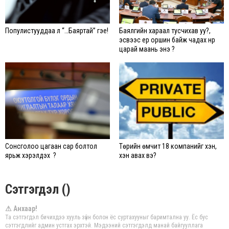
Популистууддаа л “…Баяртай” гэе!
Баялгийн хараал тусчихав уу?,
эсвээс ер оршин байж чадах нүүр
царай маань энэ үү?
Сонсголоо цагаан сар болтол
Төрийн өмчит 18 компанийг хэн,
ярьж хэрэлдэх үү ?
хэн авах вэ?
Сэтгэгдэл ()
⚠ Анхаар!
Та сэтгэгдэл бичихдээ хууль зүйн болон ёс суртахууныг баримтална уу. Ёс бус
сэтгэгдлийг админ устгах эрхтэй. Мэдээний сэтгэгдэлд манай байгууллага