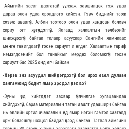
-Аймгийн засаг даргатай уулзаж завшилцөх гэж удаа
дараа олон удаа оролдлого хийсэн. Гэвч биднийг тоож
хүлээж аваагүй. Албан тоотоор олон удаа хандсан боловч
хариу огт хүргүүлдэггүй. Яагаад халаалтын төлбөрийг
шилжүүлэхгүй байгаа талаар асуухаар Сангийн яамнааас
мөнгө тавигдаагүй гэсэн хариулт л өгдөг. Халаалтын тариф
нэмэгдсэнийг бол танайхыг мөрдөх боломжгүй гэсэн
хариулт бас 2025 онд өгч байсан.
-Хэрэв энэ асуудал шийдэгдэхгүй бол ирэх өвөл дулаан
хангамжид бодит ямар эрсдэл үүсэх вэ?
-Зуны үед хийгддэг засвар үйлчилгээ хугацаандаа
хийгдэхгүй, бараа материалын татан авалт удааширч байгаа
нь өвлийн оргил ачаалалын үед ямар нэгэн гэмтэл сааталд
орж болзошгүй нөхцөл байдал үүсээд байгаа. Тэгвэл аймгийн
төвийн 80 гаруй хувийн хэрэглэгч халаалтгүй болж хөлдөх