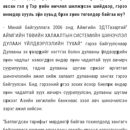
авсан гэл үү. Тэр үеийн өмчлөл шилжүүлсэн шийдвэр, гэрээ
өнөөдөр хууль зүйн хувьд бүрэн хүчин төгөлдөр байгаа юу?
- Манай байгууллага 2006 онд Аймгийн ЗДТГазартай“
АЙМГИЙН ТӨВИЙН ХАЛААЛТЫН СИСТЕМИЙН ШИНЭЧЛЭЛ
ДУЛААН ҮЙЛДВЭРЛЭЛИЙН ТУХАЙ” гэрээ байгуулснаар
Дулааны эх үүсвэрүүдийг нэгтгэх болон дулааны үйлдвэрүүдийн
хүчин чадлыг нэмэгдүүлэх өндөр хүчин чадалтай зуух авчирч
суурилуулах, гадна дулааны шугам сүлжээг өргөтгөл
шинэчлэлийн ажил хийж халаалт дулаанаар хангах гэрээ
байгуулсан. Бид гэрээний үүргээ зохих ёсоор биелүүлж өндөр
хүчин чадалтай зуух авчирч суурилуулсан, дулааны шугам
сүлжээг Азийн хөгжлийн банкнаас зээл авч шинэчилсэн
зэрэг ажил хийсэн.
“Батлагдсан тарифыг мөрдөхгүй байгаа тохиолдолд хангагч
байгууллага хуулиар олгогдсон эрхийн хүрээнд хэрэглэгчийн