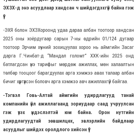
ЭХЗХ-д энэ асуудлаар хандсан ч шийдэгдэхгүй байна гэж
үү?
-ЭХЯ болон ЭХЗХороонд удаа дараа албан тоотоор хандсан
2025 оны хоёрдугаар сарын 7-ны өдрийн 01/124 дугаар
тоотоор Эрчим хүчний зохицуулах хороо нь аймгийн Засаг
дарга Г.Чинбат-д “Мандал голомт” ХХК-ийн 2025 онд
батлагдсан үнэ тарифыг мөрдөж ажиллах, мөн халаалтын
төлбөр тооцоог барагдуулах арга хэмжээ авах талаар албан
бичиг хүргүүлсэн боловч арга хэмжээ авч ажиллахгүй байгаа.
-Тэгвэл Говь-Алтай аймгийн удирдлагууд танай
компанийн үйл ажиллагаанд зориудаар саад учруулсан
гэж үзэх үндэслэлтэй юм байна. Орон нутгийн
удирдлагуудтай зөвшилцөх, эвлэрлийн байдлаар
асуудлыг шийдэх оролдлого хийсэн үү?