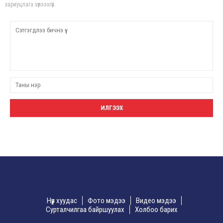
хариуцлага хүлээхгүй.
Нүүр хуудас
Фото мэдээ
Видео мэдээ
Сурталчилгаа байршуулах
Холбоо барих