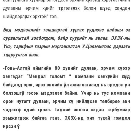
дулааны эрчим хүчийг түдгэлзүүлэх болон шүүхэд хандан
шийдвэрлүүлэх эрхтэй” гэв.
Бид мэдээллийг тэнцвэртэй хүргэх үүднээс албаны эх
сурвалжтай холбогдож, байр суурийг нь авлаа. ЭХЗХ-ны
Үнэ, тарифын газрын мэргэжилтэн У.Цолмонгоос дараахь
тодруулгыг авав.
-Говь-Алтай аймгийн 80 хувийг дулаан, эрчим хүчээр
хангадаг “Мандал
г
оломт ” компани санхүүгийн хүнд
байдалд орж, ирэх өвлийн үйл ажиллагаанд нь эрсдэл үүсч
болзошгүй гэсэн мэдээлэл байна. Учир нь тус компани
орон нутагт дулаан, эрчим хүч нийлүүлсэн төлбөрөө авч
чадахгүй өдий хүрчээ. Тэдний авлага хэдэн тэрбумаар
хэмжигдэж байгаа гэнэ. ЭХЗХ-нд энэ тухай гомдол
ирсэн үү?