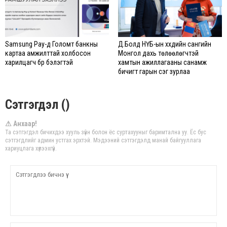
Samsung Pay-д Голомт банкны
Д.Болд НҮБ-ын хүүхдийн сангийн
картаа амжилттай холбосон
Монгол дахь төлөөлөгчтэй
харилцагч бүр бэлэгтэй
хамтын ажиллагааны санамж
бичигт гарын үсэг зурлаа
Сэтгэгдэл ()
⚠ Анхаар!
Та сэтгэгдэл бичихдээ хууль зүйн болон ёс суртахууныг баримтална уу. Ёс бус
сэтгэгдлийг админ устгах эрхтэй. Мэдээний сэтгэгдэлд манай байгууллага
хариуцлага хүлээхгүй.