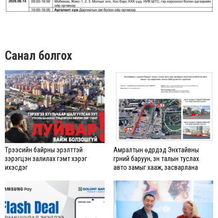
Санал болгох
Түрээсийн байрны эрэлттэй
Амралтын өдрүүдэд Энхтайвны
зэрэгцэн залилах гэмт хэрэг
гүүрний баруун, зүүн талын туслах
ихэсдэг
авто замыг хааж, засварлана