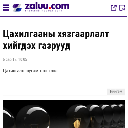
Цахилгааны хязгаарлалт
хийгдэх газрууд
6 сар 12. 10:05
Цахилгаан шугам тоноглол
Нийгэм