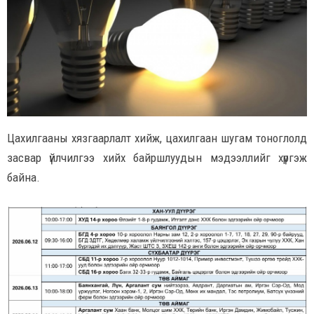
Цахилгааны хязгаарлалт хийж, цахилгаан шугам тоноглолд
засвар үйлчилгээ хийх байршлуудын мэдээллийг хүргэж
байна.