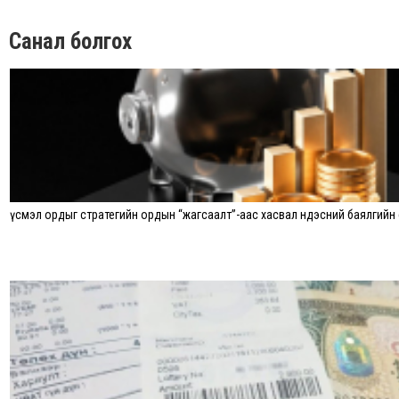
Санал болгох
Үүсмэл ордыг стратегийн ордын “жагсаалт”-аас хасвал Үндэсний баялгийн