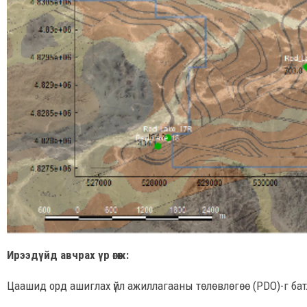
Ирээдүйд авчрах үр өгөөж:
Цаашид орд ашиглах үйл ажиллагааны төлөвлөгөө (PDO)-г батл