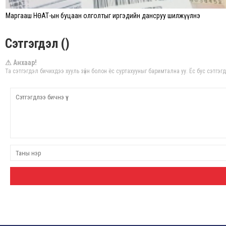
Маргааш НӨАТ-ын буцаан олголтыг иргэдийн дансруу шилжүүлнэ
Сэтгэгдэл ()
⚠ Анхаар!
Та сэтгэгдэл бичихдээ хууль зүйн болон ёс суртахууныг баримтална уу. Ёс бус сэтгэг