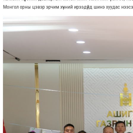
Монгол орны цэвэр эрчим хүчний ирээдүйд шинэ хуудас нээс