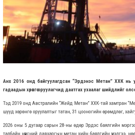
Анх 2016 онд байгуулагдсан “Эрдэнэс Метан” ХХК нь улс
гадаадын хөрөнгө оруулагчид даатгах ухаалаг шийдлийг олс
Тэд 2019 онд Австралийн “Жейд Метан” ХХК-тай хамтран “Мет
шууд хөрөнгө оруулалтыг татан, 31 цооногийн өрөмдлөг, хай
2026 оны 5 дугаар сарын 28-ны өдөр Эрдэс баялгийн мэргэ
талбайн нүүрсний давхаргын метан хийн баялгийн үнэлгээ, нө