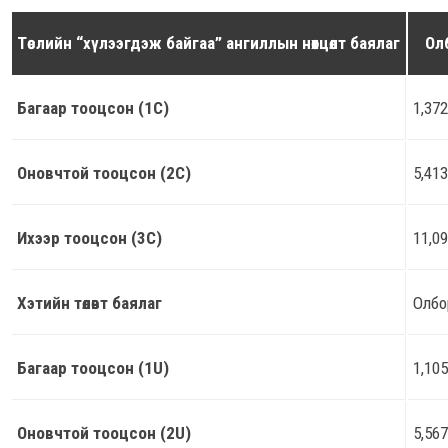
Төслийн “хүлээгдэж байгаа” ангиллын нөхцөлт баялаг
Ол
Багаар тооцсон (1C)
1,372
Оновчтой тооцсон (2C)
5,413
Ихээр тооцсон (3C)
11,0
Хэтийн төлөвт баялаг
Олбо
Багаар тооцсон (1U)
1,105
Оновчтой тооцсон (2U)
5,567