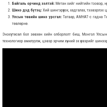
Байгаль орчинд ээлтэй:
Метан хийг нийтийн тээвэр, н
Шинэ дэд бүтэц:
Хий шингэрүүлэх, хадгалах, тээвэрлэх
Улсын төсвийн шинэ урсгал:
Татвар, АМНАТ-с гадна Т
төвлөрнө.
Энэхүү төсөл бол зөвхөн хийн олборлолт биш, Монгол Улсы
технологиор амилуулж, цэвэр эрчим хүчний эх үүсвэрийг шинээ