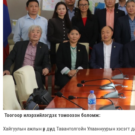
Тоогоор илэрхийлэгдэх томоохон боломж:
Хайгуулын ажлын үр дүнд Тавантолгойн Улааннуурын хэсэгт 