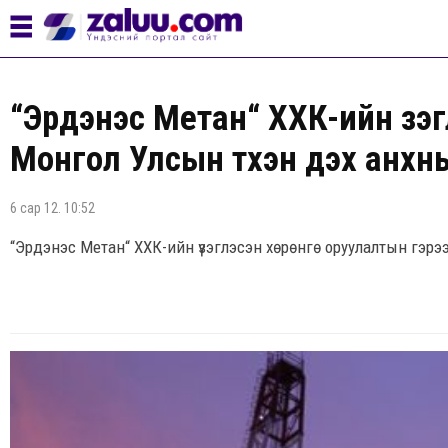
“Эрдэнэс Метан“ ХХК-ийн үзэг
Монгол Улсын түүхэн дэх анхн
6 сар 12. 10:52
“Эрдэнэс Метан“ ХХК-ийн үзэглэсэн хөрөнгө оруулалтын гэрээн