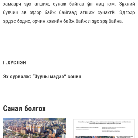
хамаарч зүрх агшиж, сунаж байгаа үйл явц юм. Зүрхний
булчин зүв зүгээр байж байгаад агшиж сунахгүй. Эдгээр
эрдэс бодис, орчин хэвийн байж байж л зүрх эрүүл байна.
Г.ХҮСЛЭН
Эх сурвалж: “Зууны мэдээ” сонин
Санал болгох