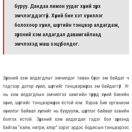
буруу. Дандаа лимон уудаг хүний зүрх
эмчлэгддэггүй. Хүний бие хэт хүчиллэг
болохоор хүчил, шүлтийн тэнцвэр алдагдаж,
зүрхний хэм алдагдал давамгайлаад
эмчлэхэд маш хэцүү болдог.
Зүрхний хэм алдагдлыг эмчилдэг таван бүлэг эм байдаг ч
тэдгээр дотор хүчил, шүлтийг тэнцвэржүүлэх эм байдаггүй. Уг
нь хэм алдагдлын эмчилгээ хамгийн түрүүнд хүний биеийн
хүчил, шүлтийг тэнцвэржүүлэх ёстой юм. Хэрэв бие организм
хүчиллэг байвал хүчлийг нь бууруулж, шүлтлэг байвал хэвийн
болгох ёстой. Зүрхний хэм алдагдал гэдэг бол зүрхэнд
байгаа “кали, натри, хлор” зэрэг эрдэс бодисын тэнцвэрээс