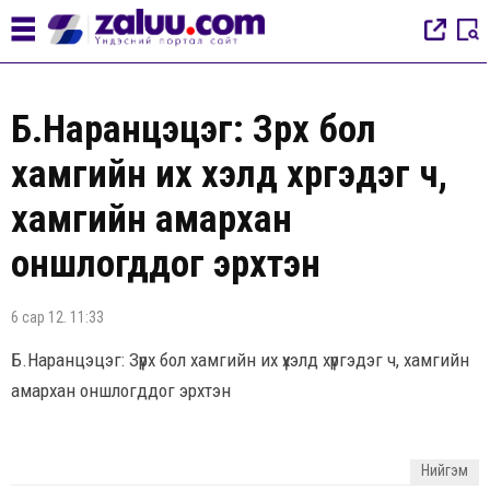
Б.Наранцэцэг: Зүрх бол
хамгийн их үхэлд хүргэдэг ч,
хамгийн амархан
оншлогддог эрхтэн
6 сар 12. 11:33
Б.Наранцэцэг: Зүрх бол хамгийн их үхэлд хүргэдэг ч, хамгийн
амархан оншлогддог эрхтэн
Нийгэм