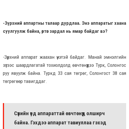
-Зүрхний аппартны талаар дурдлаа. Энэ аппаратыг хаана
суулгуулж байна, өртөг зардал нь ямар байдаг вэ?
-Зүрхний аппарат жаахан үнэтэй байдаг. Манай эмнэлгийн
зүгээс шаардлагатай тохиолдолд өвчтөнүүдээ Турк, Солонгос
руу явуулж байна. Туркд 33 сая төгрөг, Солонгост 38 сая
төгрөгөөр тавигддаг.
Сүүлийн үед аппараттай өвчтөнүүд олширч
байна. Гэхдээ аппарат тавиуллаа гэхэд