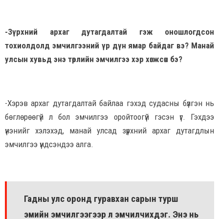
-Зүрхний архаг дутагдалтай гэж оношлогдсон
тохиолдолд эмчилгээний үр дүн ямар байдаг вэ? Манай
улсын хувьд энэ төрлийн эмчилгээ хэр хөгжсөн бэ?
-Хэрэв архаг дутагдалтай байлаа гэхэд судасны бүлгэн нь
бөглөрөөгүй л бол эмчилгээ оройтоогүй гэсэн үг. Гэхдээ
үнэнийг хэлэхэд, манай улсад зүрхний архаг дутагдлын
эмчилгээ үндсэндээ алга.
Гадны улс оронд гуравхан сарын турш
эмийн эмчилгээгээр л эмчилчихдэг. Энэ нь