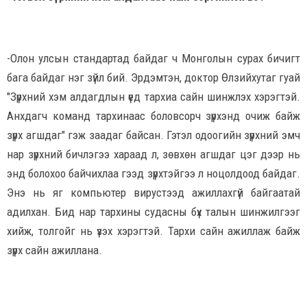
-Олон улсын стандартад байдаг ч Монголын сурах бичигт
бага байдаг нэг зүйл бий. Эрдэмтэн, доктор Өлзийхутаг гуай
"Зүрхний хэм алдагдлын үед тархиа сайн шинжлэх хэрэгтэй.
Анхдагч команд тархинаас боловсорч зүрхэнд очиж байж
зүрх агшдаг" гэж заадаг байсан. Гэтэл одоогийн зүрхний эмч
нар зүрхний бичлэгээ хараад л, зөвхөн агшдаг цэг дээр нь
энд болохоо байчихлаа гээд зүрхтэйгээ л ноцолдоод байдаг.
Энэ нь яг компьютер вирустээд ажиллахгүй байгаатай
адилхан. Бид нар тархины судасны бүх талын шинжилгээг
хийж, толгойг нь үзэх хэрэгтэй. Тархи сайн ажиллаж байж
зүрх сайн ажиллана.