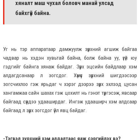
хяналт маш чухал боловч манай улсад
байхгүй байна.
Уг нь тэр аппаратаар дамжуулж зүрхний агшиж байгаа
чадвар нь хэдэн хувьтай байна, болж байна уу, үгүй юу
гэдгийг байнга хянаж байдаг. Зүрх эцсийн байдлаар хэм
алдагдсанаар л зогсдог. Хүмүүс зүрхний шигдээсээр
зогсчихлоо гэж ярьдаг ч хэрэг дээрээ зүрх эхлээд цусан
хангамжаа сайн шахах гэж цохилт нь гэнэт түргэсэж, явсаар
байгаад сүүлдээ удааширдаг. Ингэж удааширч хэм алдсаар
байгаад л зүрх зогсдог үйл явц байдаг.
-Тэгвэл зүрхний хэм алдалтаас яаж сэргийлэх вэ?