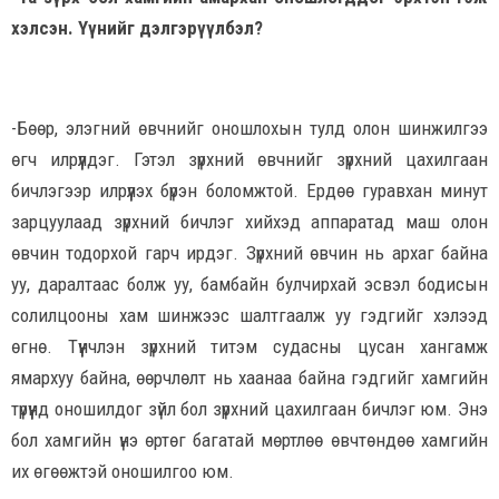
хэлсэн. Үүнийг дэлгэрүүлбэл?
-Бөөр, элэгний өвчнийг оношлохын тулд олон шинжилгээ
өгч илрүүлдэг. Гэтэл зүрхний өвчнийг зүрхний цахилгаан
бичлэгээр илрүүлэх бүрэн боломжтой. Ердөө гуравхан минут
зарцуулаад зүрхний бичлэг хийхэд аппаратад маш олон
өвчин тодорхой гарч ирдэг. Зүрхний өвчин нь архаг байна
уу, даралтаас болж уу, бамбайн булчирхай эсвэл бодисын
солилцооны хам шинжээс шалтгаалж уу гэдгийг хэлээд
өгнө. Түүнчлэн зүрхний титэм судасны цусан хангамж
ямархуу байна, өөрчлөлт нь хаанаа байна гэдгийг хамгийн
түрүүнд оношилдог зүйл бол зүрхний цахилгаан бичлэг юм. Энэ
бол хамгийн үнэ өртөг багатай мөртлөө өвчтөндөө хамгийн
их өгөөжтэй оношилгоо юм.