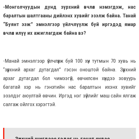
-Монголчуудын дунд зүрхний өвчлөл нэмэгдэж, нас
баралтын шалтгааны дийлэнх хувийг эзэлж байна. Танай
“Буянт ээж” эмнэлгээр үйлчлүүлж буй иргэдэд ямар
өвчлөл илүү их ажиглагдаж байна вэ?
-Манай эмнэлгээр үйлчлүүлж буй 100 хүн тутмын 70 хувь нь
“зүрхний архаг дутагдал” гэсэн оноштой байна. Зүрхний
архаг дутагдал бол чимээгүй, өвчилсөн хүндээ зовуурь
багатай хэр нь гэнэтийн нас баралтын ихэнх хувийг
эзэлдэг аюултай өвчин. Иргэд нэг зүйлийг маш сайн ялгаж
салгаж ойлгох хэрэгтэй.
Зүрхний шигдээс гэдэг нь гэнэт судас