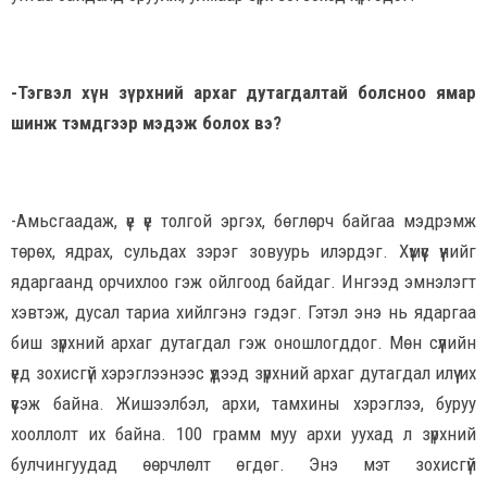
-Тэгвэл хүн зүрхний архаг дутагдалтай болсноо ямар
шинж тэмдгээр мэдэж болох вэ?
-Амьсгаадаж, үе үе толгой эргэх, бөглөрч байгаа мэдрэмж
төрөх, ядрах, сульдах зэрэг зовуурь илэрдэг. Хүмүүс үүнийг
ядаргаанд орчихлоо гэж ойлгоод байдаг. Ингээд эмнэлэгт
хэвтэж, дусал тариа хийлгэнэ гэдэг. Гэтэл энэ нь ядаргаа
биш зүрхний архаг дутагдал гэж оношлогддог. Мөн сүүлийн
үед зохисгүй хэрэглээнээс үүдээд зүрхний архаг дутагдал илүү их
үүсэж байна. Жишээлбэл, архи, тамхины хэрэглээ, буруу
хооллолт их байна. 100 грамм муу архи уухад л зүрхний
булчингуудад өөрчлөлт өгдөг. Энэ мэт зохисгүй