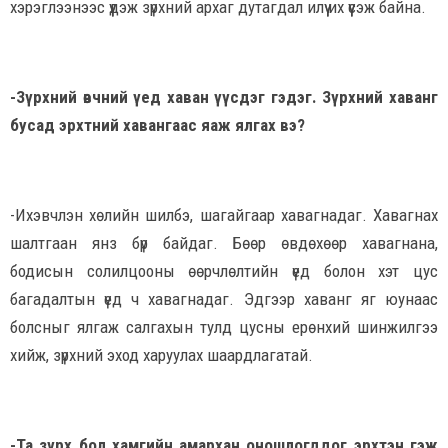
хэрэглээнээс үүдэж зүрхний архаг дутагдал илүү их үүсэж байна.
-Зүрхний өвчний үед хаван үүсдэг гэдэг. Зүрхний хаванг
бусад эрхтний хавангаас яаж ялгах вэ?
-Ихэвчлэн хөлийн шилбэ, шагайгаар хавагнадаг. Хавагнах
шалтгаан янз бүр байдаг. Бөөр өвдөхөөр хавагнана,
бодисын солилцооны өөрчлөлтийн үед болон хэт цус
багадалтын үед ч хавагнадаг. Эдгээр хаванг яг юунаас
болсныг ялгаж салгахын тулд цусны ерөнхий шинжилгээ
хийж, зүрхний эход харуулах шаардлагатай.
-Та зүрх бол хамгийн амархан оношлогддог эрхтэн гэж