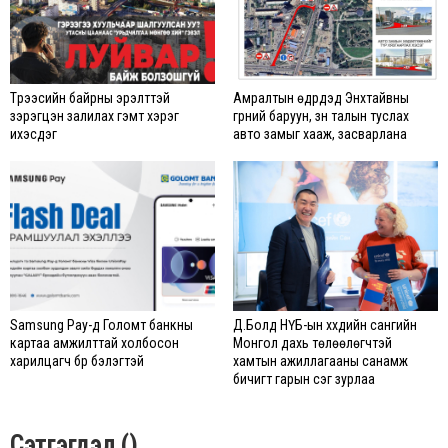
Түрээсийн байрны эрэлттэй
Амралтын өдрүүдэд Энхтайвны
зэрэгцэн залилах гэмт хэрэг
гүүрний баруун, зүүн талын туслах
ихэсдэг
авто замыг хааж, засварлана
Samsung Pay-д Голомт банкны
Д.Болд НҮБ-ын хүүхдийн сангийн
картаа амжилттай холбосон
Монгол дахь төлөөлөгчтэй
харилцагч бүр бэлэгтэй
хамтын ажиллагааны санамж
бичигт гарын үсэг зурлаа
Сэтгэгдэл ()