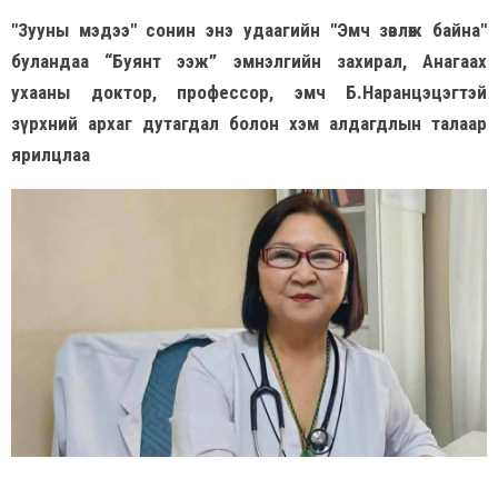
"Зууны мэдээ" сонин энэ удаагийн "Эмч зөвлөж байна"
буландаа “Буянт ээж” эмнэлгийн захирал, Анагаах
ухааны доктор, профессор, эмч Б.Наранцэцэгтэй
зүрхний архаг дутагдал болон хэм алдагдлын талаар
ярилцлаа