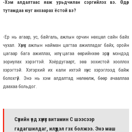
-Хэм алдалтаас яаж урьдчилан сэргийлэх вэ. Өдөр
тутамдаа юуг анхаарах ёстой вэ?
-Ер нь агаар, ус, байгаль, ажлын орчин нөхцөл сайн байх
чухал. Хүмүүс ажлын найман цагтаа ажилладаг байх, оройн
цагаар бага ажиллах, илүү цагаа өөрийнхөө эрүүл мэндэд
зориулах хэрэгтэй. Хоёрдугаарт, зөв зохистой хооллох
хэрэгтэй. Хэтэрхий их кали ихтэй хүнс хэрэглээд байж
болохгүй. Энэ нь хэм алдалтад нөлөөлж, бөөр ачааллаа
даахаа больдог.
Сүүлийн үед хүмүүс витамин C шээсээр
гадагшилдаг, илүүдэл гэх болжээ. Энэ маш