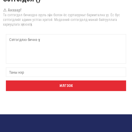
⚠ Анхаар!
Та сэтгэгдэл бичихдээ хууль зүйн болон ёс суртахууныг баримтална уу. Ёс бус
сэтгэгдлийг админ устгах эрхтэй. Мэдээний сэтгэгдэлд манай байгууллага
хариуцлага хүлээхгүй.