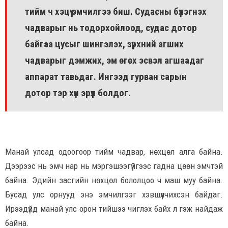
тийм ч хэцүү эмчилгээ биш. Судасны бүлэгнэх
чадварыг нь тодорхойлоод, судас дотор
байгаа цусыг шингэлэх, зүрхний агших
чадварыг дэмжих, эм өгөх эсвэл агшаадаг
аппарат тавьдаг. Ингээд гурван сарын
дотор тэр хүн эрүүл болдог.
Манай улсад одоогоор тийм чадвар, нөхцөл алга байна.
Дээрээс нь эмч нар нь мэргэшээгүйгээс гадна цөөн эмчтэй
байна. Эдийн засгийн нөхцөл бололцоо ч маш муу байна.
Бусад улс орнууд энэ эмчилгээг хэвшүүлчихсэн байдаг.
Ирээдүйд манай улс орон тийшээ чиглэх байх л гэж найдаж
байна.