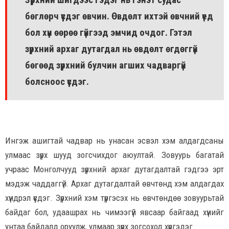
бөглөрч үүсдэг өвчин. Өвдөлт ихтэй өвчний үед
бол хүн өөрөө гүйгээд эмчид очдог. Гэтэл
зүрхний архаг дутагдал нь өвдөлт өгдөггүй
бөгөөд зүрхний булчин агших чадваргүй
болсноос үүсдэг.
Ингэж ашигтай чадвар нь унасан эсвэл хэм алдагдсаны
улмаас зүрх шууд зогсчихдог аюултай. Зовуурь багатай
учраас Монголчууд зүрхний архаг дутагдалтай гэдгээ эрт
мэдэж чаддаггүй. Архаг дутагдалтай өвчтөнд хэм алдагдах
хүндрэл үүсдэг. Зүрхний хэм түргэсэх нь өвчтөндөө зовуурьтай
байдаг бол, удаашрах нь чимээгүй явсаар байгаад хүнийг
унтаа байдалд оруулж, улмаар зүрх зогсоход хүргэдэг.