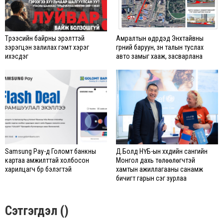
Түрээсийн байрны эрэлттэй
Амралтын өдрүүдэд Энхтайвны
зэрэгцэн залилах гэмт хэрэг
гүүрний баруун, зүүн талын туслах
ихэсдэг
авто замыг хааж, засварлана
Samsung Pay-д Голомт банкны
Д.Болд НҮБ-ын хүүхдийн сангийн
картаа амжилттай холбосон
Монгол дахь төлөөлөгчтэй
харилцагч бүр бэлэгтэй
хамтын ажиллагааны санамж
бичигт гарын үсэг зурлаа
Сэтгэгдэл ()