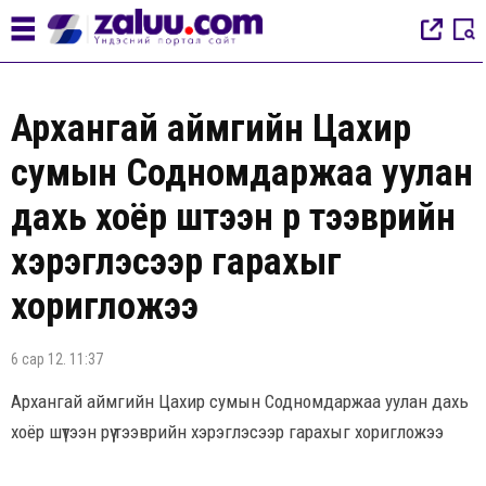
Архангай аймгийн Цахир
сумын Содномдаржаа уулан
дахь хоёр шүтээн рүү тээврийн
хэрэглэсээр гарахыг
хоригложээ
6 сар 12. 11:37
Архангай аймгийн Цахир сумын Содномдаржаа уулан дахь
хоёр шүтээн рүү тээврийн хэрэглэсээр гарахыг хоригложээ