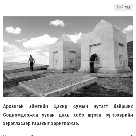
Нийгэм
Архангай аймгийн Цахир сумын нутагт байрших
Содномдаржаа уулан дахь хоёр шүтээн рүү тээврийн
хэрэглэсээр гарахыг хоригложээ.