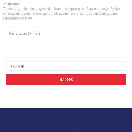
⚠ Анхаар!
Та сэтгэгдэл бичихдээ хууль зүйн болон ёс суртахууныг баримтална уу. Ёс бус
сэтгэгдлийг админ устгах эрхтэй. Мэдээний сэтгэгдэлд манай байгууллага
хариуцлага хүлээхгүй.