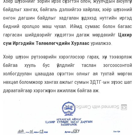
Хоёр шүтээнийг зорин ирэх сүсэгтэн олон, жуулчдын аюулгүй
байдлыг хангах, байгаль дэлхийгээ хайрлах, хоёр шүтээний
онгон дагшин байдлыг хадгалан үлдэхэд нутгийн иргэд
бидний оролцоо маш чухал. Иймд сумаас болон багаас
гаргасан шийдвэрийг хүндэтгэн дагаж мөрдөхийг
Цахир
сум Иргэдийн Төлөөлөгчдийн Хурлаас
уриалжээ.
Хоёр шүтээн рүү тээврийн хэрэглэсээр гарах, хүн тээвэрлэж
байгаа хууль бус үйлдлийг таслан зогсоосонтой
холбогдуулан цаашдаа сүсэгтэн олныг ая тухтай мөргөх
нөхцөл боломжоор хангах ажлыг сумын ЗДТГ-ын зүгээс шат
дараатайгаар хэрэгжүүлэн ажиллаж байгаа аж.