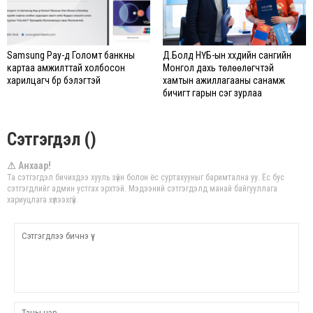
Samsung Pay-д Голомт банкны
Д.Болд НҮБ-ын хүүхдийн сангийн
картаа амжилттай холбосон
Монгол дахь төлөөлөгчтэй
харилцагч бүр бэлэгтэй
хамтын ажиллагааны санамж
бичигт гарын үсэг зурлаа
Сэтгэгдэл ()
⚠ Анхаар!
Та сэтгэгдэл бичихдээ хууль зүйн болон ёс суртахууныг баримтална уу. Ёс бус
сэтгэгдлийг админ устгах эрхтэй. Мэдээний сэтгэгдэлд манай байгууллага
хариуцлага хүлээхгүй.