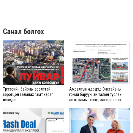
Санал болгох
Түрээсийн байрны эрэлттэй
Амралтын өдрүүдэд Энхтайвны
зэрэгцэн залилах гэмт хэрэг
гүүрний баруун, зүүн талын туслах
ихэсдэг
авто замыг хааж, засварлана