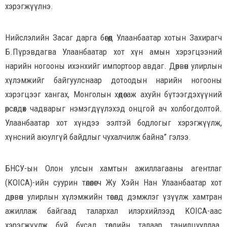
хэрэгжүүлнэ.
Нийслэлийн Засаг дарга бөгөөд Улаанбаатар хотын Захирагч
Б.Пүрэвдагва Улаанбаатар хот хүн амын хэрэгцээний
нарийн ногооны ихэнхийг импортоор авдаг. Дөрвөн улирлын
хүлэмжийг байгуулснаар дотоодын нарийн ногооны
хэрэгцээг хангах, Монголын хөдөө аж ахуйн бүтээгдэхүүний
өрсөлдөх чадварыг нэмэгдүүлэхэд онцгой ач холбогдолтой.
Улаанбаатар хот хүндээ ээлтэй бодлогыг хэрэгжүүлж,
хүнсний аюулгүй байдлыг чухалчилж байна” гэлээ.
БНСУ-ын Олон улсын хамтын ажиллагааны агентлаг
(KOICA)-ийн суурин төлөөлөгч Жу Хэйн Нан Улаанбаатар хот
дөрвөн улирлын хүлэмжийн төсөлд дэмжлэг үзүүлж хамтран
ажиллаж байгаад талархал илэрхийлээд KOICA-аас
хэрэгжүүлж буй бусад төслийн талаар танилцууллаа.