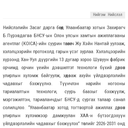
Нийгэм
Нийслэл
Нийслэлийн Засаг дарга бөгөөд Улаанбаатар хотын Захирагч
Б.Пүрэвдагва БНСУ-ын Олон улсын хамтын ажиллагааны
агентлаг (KOICA)-ийн суурин төлөөлөгч Жу Хэйн Нантай уулзаж,
хэлэлцээрийн протоколд гарын үсэг зурлаа. Хэлэлцээрийн
хүрээнд Хан-Уул дүүргийн 13 дугаар хороо Шувуун фабрик
орчимд орчин үеийн дэвшилтэт технологи бүхий дөрвөн
улирлын хүлэмж байгуулж, хөдөө аж ахуйн үйлдвэрлэлийн
чадавхыг бэхжүүлнэ. Түүнчлэн нарийн ногооны
тариалалтын технологи, суурь баазыг бэхжүүлж,
мэргэжилтэн, тариаланчдыг БНСУ-д сургах талаар санал
солилцлоо. “Улаанбаатар хотод тогтвортой ажиллах дөрвөн
улирлын хүлэмжээр дамжуулан ХАА-н бүтээгдэхүүн
үйлдвэрлэлийн чадавхыг бэхжүүлэх” төслийг 2026-2031 онд