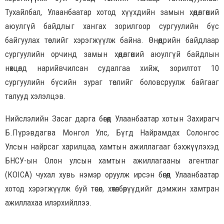
Тухайлбал, Улаанбаатар хотод хүүхдийн замын хөдөлгөөний
аюулгүй байдлыг хангах зорилгоор сургуулийн бүс
байгуулах төслийг хэрэгжүүлж байна. Өнөөдрийн байдлаар
сургуулийн орчинд замын хөдөлгөөний аюулгүй байдлын
нөхцөлд нарийвчилсан судалгаа хийж, зорилтот 10
сургуулийн бүсийн зураг төслийг боловсруулж байгааг
талууд хэлэлцэв.
Нийслэлийн Засаг дарга бөгөөд Улаанбаатар хотын Захирагч
Б.Пүрэвдагва Монгол Улс, Бүгд Найрамдах Солонгос
Улсын найрсаг харилцаа, хамтын ажиллагааг бэхжүүлэхэд
БНСУ-ын Олон улсын хамтын ажиллагааны агентлаг
(KOICA) чухал хувь нэмэр оруулж ирсэн бөгөөд Улаанбаатар
хотод хэрэгжүүлж буй төсөл, хөтөлбөрүүдийг дэмжин хамтран
ажиллахаа илэрхийллээ.