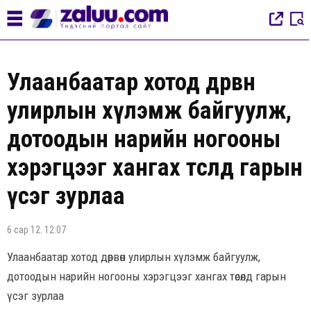
Улаанбаатар хотод дөрвөн
улирлын хүлэмж байгуулж,
дотоодын нарийн ногооны
хэрэгцээг хангах төсөлд гарын
үсэг зурлаа
6 сар 12. 12:07
Улаанбаатар хотод дөрвөн улирлын хүлэмж байгуулж,
дотоодын нарийн ногооны хэрэгцээг хангах төсөлд гарын
үсэг зурлаа