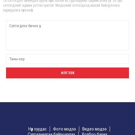
Та сэтгэгдэл бичихдээ хууль зүйн болон ёс суртахууныг баримтална уу. Ёс бус
сэтгэгдлийг админ устгах эрхтэй. Мэдээний сэтгэгдэлд манай байгууллага
хариуцлага хүлээхгүй.
Нүүр хуудас
Фото мэдээ
Видео мэдээ
Сурталчилгаа байршуулах
Холбоо барих