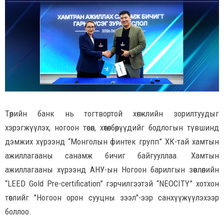
Төрийн банк нь тогтвортой хөгжлийн зорилтуудыг
хэрэгжүүлэх, ногоон төсөл, хөтөлбөрүүдийг бодлогын түвшинд
дэмжих хүрээнд “Монголын финтек групп” ХК-тай хамтын
ажиллагааны санамж бичиг байгууллаа. Хамтын
ажиллагааны хүрээнд АНУ-ын Ногоон барилгын зөвлөлийн
“LEED Gold Pre-certification” гэрчилгээтэй “NEOCITY” хотхон
төслийг "Ногоон орон сууцны зээл"-ээр санхүүжүүлэхээр
боллоо.