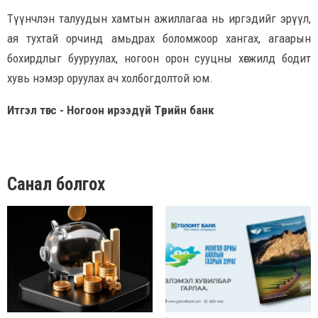
Түүнчлэн талуудын хамтын ажиллагаа нь иргэдийг эрүүл,
ая тухтай орчинд амьдрах боломжоор хангах, агаарын
бохирдлыг бууруулах, ногоон орон сууцны хөгжилд бодит
хувь нэмэр оруулах ач холбогдолтой юм.
Итгэл төгс - Ногоон ирээдүй Төрийн банк
Санал болгох