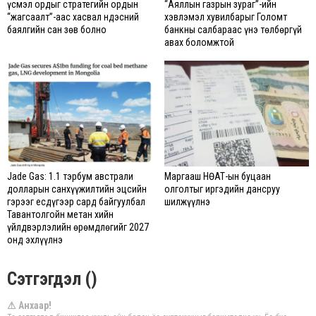
Үүсмэл ордыг стратегийн ордын
“Аяллын газрын зураг”-ийн
“жагсаалт”-аас хасвал Үндэсний
хэвлэмэл хувилбарыг Голомт
баялгийн сан зөв болно
банкны салбараас үнэ төлбөргүй
авах боломжтой
Jade Gas: 1.1 тэрбум австрали
Маргааш НӨАТ-ын буцаан
долларын санхүүжилтийн эцсийн
олголтыг иргэдийн дансруу
гэрээг есдүгээр сард байгуулбал
шилжүүлнэ
Тавантолгойн метан хийн
үйлдвэрлэлийн өрөмдлөгийг 2027
онд эхлүүлнэ
Сэтгэгдэл ()
⚠ Анхаар!