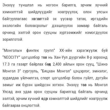
Энэхүү түншлэл нь ногоон барилга, эрчим хүчний
хэмнэлттэй шийдлүүдийг нэвтрүүлэх, олон улсын
байгууллагаас хөнгөлөлттэй эх үүсвэр татах, иргэдийн
экологийн боловсролыг дээшлүүлэх замаар байгаль
орчинд ээлтэй орон сууцны хүртээмжийг нэмэгдүүлэх
зорилготой.
“Монголын финтек групп” ХК-ийн хэрэгжүүлж буй
“NEOCITY” цогцолбор төсөл нь Хан-Уул дүүргийн 8-р хороонд
17.3 га газарт байрлах бөгөөд 2,400 айлын орон сууц, “Шинэ
Монгол 3” сургууль, “Бяцхан Монгол” цэцэрлэг, эмнэлэг,
худалдаа үйлчилгээ, спорт цогцолбор болон гүйлт, дугуйн
замыг иж бүрэн шийдсэн хотхон. Энэхүү төсөл нь Монгол
Улсад анх удаа орон сууцны барилгад байгаль орчинд
ээлтэй, эрчим хүчний өндөр хэмнэлттэй шийдлийг нэвтрүүлж
байгаараа онцлогтой.