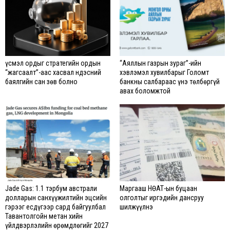
Үүсмэл ордыг стратегийн ордын
“Аяллын газрын зураг”-ийн
“жагсаалт”-аас хасвал Үндэсний
хэвлэмэл хувилбарыг Голомт
баялгийн сан зөв болно
банкны салбараас үнэ төлбөргүй
авах боломжтой
Jade Gas: 1.1 тэрбум австрали
Маргааш НӨАТ-ын буцаан
долларын санхүүжилтийн эцсийн
олголтыг иргэдийн дансруу
гэрээг есдүгээр сард байгуулбал
шилжүүлнэ
Тавантолгойн метан хийн
үйлдвэрлэлийн өрөмдлөгийг 2027