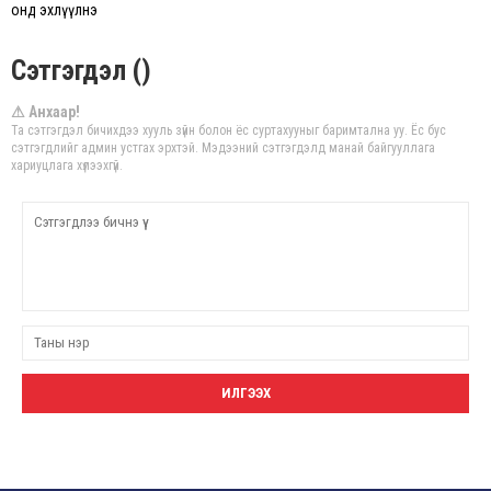
онд эхлүүлнэ
Сэтгэгдэл ()
⚠ Анхаар!
Та сэтгэгдэл бичихдээ хууль зүйн болон ёс суртахууныг баримтална уу. Ёс бус
сэтгэгдлийг админ устгах эрхтэй. Мэдээний сэтгэгдэлд манай байгууллага
хариуцлага хүлээхгүй.