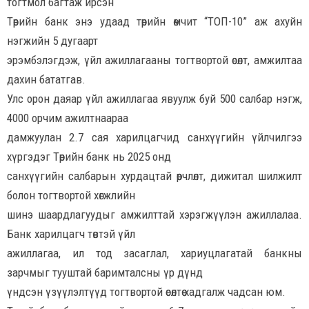
тогтмол багтаж ирсэн
Төрийн банк энэ удаад төрийн өмчит “ТОП-10” аж ахуйн
нэгжийн 5 дугаарт
эрэмбэлэгдэж, үйл ажиллагааны тогтвортой өсөлт, амжилтаа
дахин бататгав.
Улс орон даяар үйл ажиллагаа явуулж буй 500 салбар нэгж,
4000 орчим ажилтнаараа
дамжуулан 2.7 сая харилцагчид санхүүгийн үйлчилгээ
хүргэдэг Төрийн банк нь 2025 онд
санхүүгийн салбарын хурдацтай өөрчлөлт, дижитал шилжилт
болон тогтвортой хөгжлийн
шинэ шаардлагуудыг амжилттай хэрэгжүүлэн ажиллалаа.
Банк харилцагч төвтэй үйл
ажиллагаа, ил тод засаглал, хариуцлагатай банкны
зарчмыг тууштай баримталсны үр дүнд
үндсэн үзүүлэлтүүд тогтвортой өсөлтөө хадгалж чадсан юм.