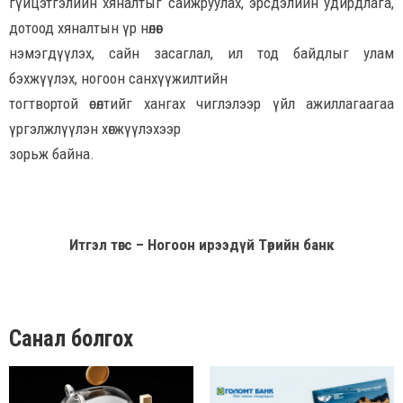
гүйцэтгэлийн хяналтыг сайжруулах, эрсдэлийн удирдлага,
дотоод хяналтын үр нөлөөг
нэмэгдүүлэх, сайн засаглал, ил тод байдлыг улам
бэхжүүлэх, ногоон санхүүжилтийн
тогтвортой өсөлтийг хангах чиглэлээр үйл ажиллагаагаа
үргэлжлүүлэн хөгжүүлэхээр
зорьж байна.
Итгэл төгс – Ногоон ирээдүй Төрийн банк
Санал болгох