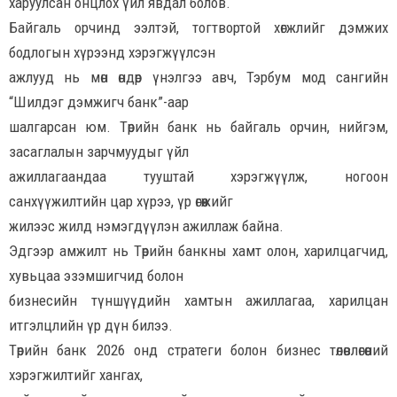
харуулсан онцлох үйл явдал болов.
Байгаль орчинд ээлтэй, тогтвортой хөгжлийг дэмжих
бодлогын хүрээнд хэрэгжүүлсэн
ажлууд нь мөн өндөр үнэлгээ авч, Тэрбум мод сангийн
“Шилдэг дэмжигч банк”-аар
шалгарсан юм. Төрийн банк нь байгаль орчин, нийгэм,
засаглалын зарчмуудыг үйл
ажиллагаандаа тууштай хэрэгжүүлж, ногоон
санхүүжилтийн цар хүрээ, үр өгөөжийг
жилээс жилд нэмэгдүүлэн ажиллаж байна.
Эдгээр амжилт нь Төрийн банкны хамт олон, харилцагчид,
хувьцаа эзэмшигчид болон
бизнесийн түншүүдийн хамтын ажиллагаа, харилцан
итгэлцлийн үр дүн билээ.
Төрийн банк 2026 онд стратеги болон бизнес төлөвлөгөөний
хэрэгжилтийг хангах,