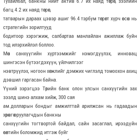
Тухайлбал, банкны нийт актив 6.7 их наяд төгрөг, зээлийн
багц 4.2 их наяд төгрөг,
татварын дараах цэвэр ашиг 96.4 тэрбум төгрөгт хүрч өссөн нь
стратегийн зорилтууд
бодитоор хэрэгжиж, салбартаа манлайлан ажиллаж буйн
тод илэрхийлэл боллоо.
Мөн санхүүгийн хүртээмжийг нэмэгдүүлэх, инновац
шингэсэн бүтээгдэхүүн, үйлчилгээг
нэвтрүүлэх, ногоон хөгжлийг дэмжих чиглэлд томоохон ахиц
дэвшил гаргасан байна.
Үүний зэрэгцээ Төрийн банк олон улсын санхүүгийн зах
зээлд шинэ алхам хийж, 300 сая
ам.долларын бондыг амжилттай арилжсан нь гадаадын
хөрөнгө оруулагчдын банкны
санхүүгийн тогтвортой байдал, сайн засаглал, ирээдүйн
өсөлтийн боломжид итгэж буйг