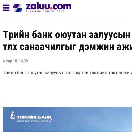
Төрийн банк оюутан залуусын
төлөөх санаачилгыг дэмжин а
6 сар 18. 16:39
Төрийн банк оюутан залуусын тогтвортой хөгжлийн төлөөх сан