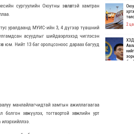
есийн сургуулийн Оюутны зөвлөлтэй хамтран
Оюу
хүрт
ллаа.
төл
2 ца
н тус уралдаанд МУИС-ийн 3, 4 дүгээр түвшний
тулгамдсан асуудлыг шийдвэрлэхэд чиглэсэн
ХЗД
сөн юм. Нийт 13 баг оролцсоноос дараах багууд
Авли
ний
зори
бүхи
8 сар 5. 14:13
Шат
л ав
хан
8 сар
 залуу манлайлагчидтай хамтын ажиллагаагаа
болгон хөгжүүлэх, тогтвортой хөгжлийн урт
Ц.Бу
а илэрхийллээ.
итг
хуга