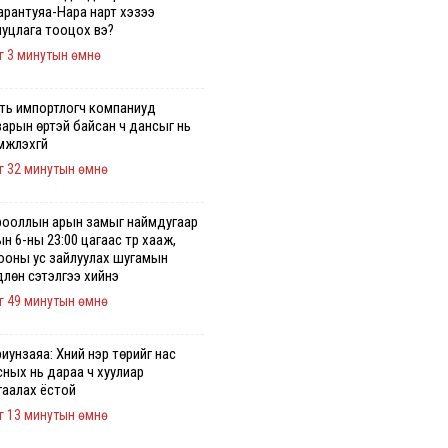
арантуяа-Нара нарт хэзээ
иуцлага тооцох вэ?
г 3 минутын өмнө
ть импортлогч компаниуд
варын өртэй байсан ч дансыг нь
үмжлэхгүй
г 32 минутын өмнө
орооллын арын замыг наймдугаар
н 6-ны 23:00 цагаас түр хааж,
ооны ус зайлуулах шугамын
длөн сэтэлгээ хийнэ
г 49 минутын өмнө
иунзаяа: Хүний нэр төрийг нас
сных нь дараа ч хуулиар
гаалах ёстой
г 13 минутын өмнө