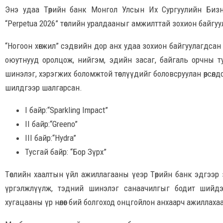
Энэ удаа Төрийн банк Монгол Улсын Их Сургуулийн Бизн
“Perpetua 2026” төслийн уралдааныг амжилттай зохион байгуу
“Ногоон хөгжил” сэдвийн дор анх удаа зохион байгуулагдса
оюутнууд оролцож, нийгэм, эдийн засаг, байгаль орчны 
шинэлэг, хэрэгжих боломжтой төслүүдийг боловсруулан өрсөлд
шилдгээр шалгарсан.
I байр:“Sparkling Impact”
II байр:“Greeno”
III байр:“Hydra”
Тусгай байр: “Бор Зүрх”
Төслийн хаалтын үйл ажиллагааны үеэр Төрийн банк эдгээр
үргэлжлүүлж, тэдний шинэлэг санаачилгыг бодит шийдэл 
хугацааны үр нөлөөг бий болгоход онцгойлон анхаарч ажиллаха