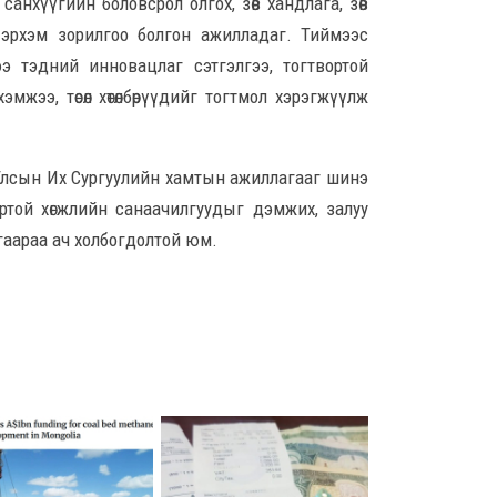
анхүүгийн боловсрол олгох, зөв хандлага, зөв
8 сар
 эрхэм зорилгоо болгон ажилладаг. Тиймээс
Бар
э тэдний инновацлаг сэтгэлгээ, тогтвортой
зор
жээ, төсөл хөтөлбөрүүдийг тогтмол хэрэгжүүлж
8 сар
 Улсын Их Сургуулийн хамтын ажиллагааг шинэ
Монг
АИ-
ртой хөгжлийн санаачилгуудыг дэмжих, залуу
8 сар
гаараа ач холбогдолтой юм.
Jade
дол
гэрэ
Тав
үйл
эхлү
8 сар 5. 12:40
Хан