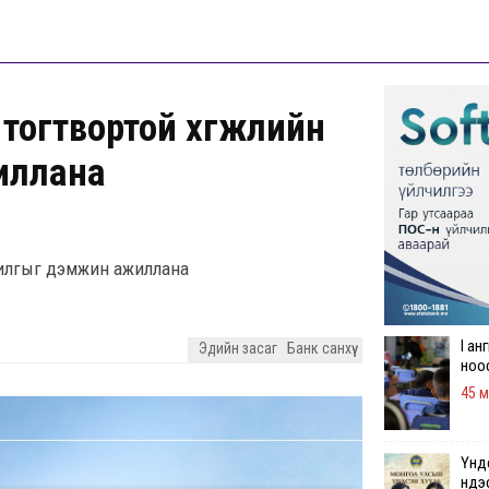
 тогтвортой хөгжлийн
жиллана
аачилгыг дэмжин ажиллана
I ан
Эдийн засаг
Банк санхүү
ноо
45 
Үндс
үнд