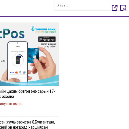
гийн цахим бүртгэл энэ сарын 17-
с эхэлнэ
минутын өмнө
эн хууль зөрчсөн Х.Булгантуяа,
эсний эв нэгдэлд харшилсан