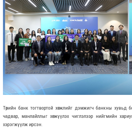
Төрийн банк тогтвортой хөгжлийг дэмжигч банкны хувьд б
чадвар, манлайллыг хөгжүүлэх чиглэлээр нийгмийн хариуцла
хэрэгжүүлж ирсэн.