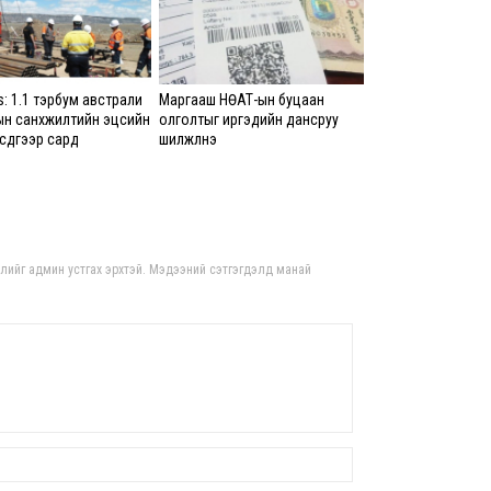
бло
ажи
8 сар
s: 1.1 тэрбум австрали
Маргааш НӨАТ-ын буцаан
Цаг
н санхүүжилтийн эцсийн
олголтыг иргэдийн дансруу
Хүүх
сдүгээр сард
шилжүүлнэ
үйлд
бал Тавантолгойн
оно
ийн үйлдвэрлэлийн
8 сар
ийг 2027 онд эхлүүлнэ
“Ая
хув
гдлийг админ устгах эрхтэй. Мэдээний сэтгэгдэлд манай
салб
бол
8 сар
ЕБС-
гүйц
эзэ
зог
авч