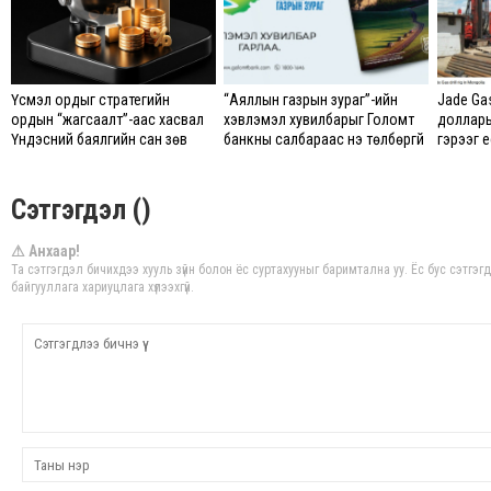
Үүсмэл ордыг стратегийн
“Аяллын газрын зураг”-ийн
Jade Ga
ордын “жагсаалт”-аас хасвал
хэвлэмэл хувилбарыг Голомт
доллары
Үндэсний баялгийн сан зөв
банкны салбараас үнэ төлбөргүй
гэрээг е
болно
авах боломжтой
байгуул
метан х
өрөмдлөг
Сэтгэгдэл ()
⚠ Анхаар!
Та сэтгэгдэл бичихдээ хууль зүйн болон ёс суртахууныг баримтална уу. Ёс бус сэтгэ
байгууллага хариуцлага хүлээхгүй.