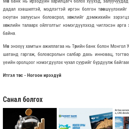
Мөн банк нь ирээдүйн харилцагч болох хүүхэд, залуучуудад с
дадал хэвшилтэй, мэдлэгтэй иргэн болгон төлөвшүүлэхийг
оюутан залуусын боловсрол, хөгжлийг дэмжихийн зэрэгцэ
хөгжлийн талаарх ойлголтыг нэмэгдүүлэхэд чиглэсэн арга хэм
байна.
Мөн энэхүү хамтын ажиллагаа нь Төрийн банк болон Монгол
шатанд гаргаж, боловсролын салбар дахь инновац, тогтво
үеийн оролцоог нэмэгдүүлэх чухал суурийг бүрдүүлж байгаа
Итгэл төгс - Ногоон ирээдүй
Санал болгох