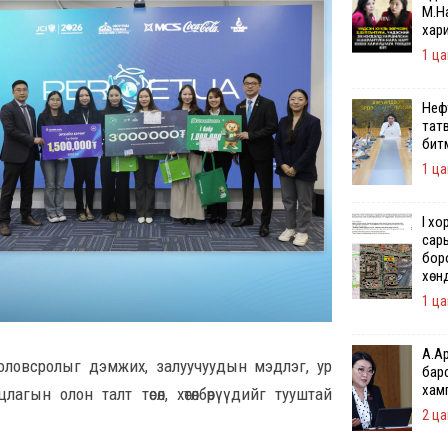
М.Н
хар
1 ца
Неф
тат
битү
1 ца
I х
сары
бор
хөн
1 ца
А.Ар
оловсролыг дэмжих, залуучуудын мэдлэг, ур
бар
хам
гын олон талт төсөл, хөтөлбөрүүдийг тууштай
2 ца