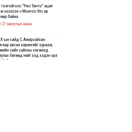
 толгойгоос “Рио Тинто” ашиг
эж эхэлсэн ч Монгол Улс өр
сөөр байна
г 21 минутын өмнө
Х-ын сайд С.Амарсайхан:
гаар авсан хөрөнгийг хурааж,
гмийн сайн сайхны хөгжилд
улах бөгөөд үүнийг хэд хэдэн эрх
й байгууллагаас санал авна
ахууныг олдож байгаа газраас нь
ч байна. Үнэ тарифаас илүү
гамж дээр анхаарч байна
 5. 14:00
дханд: Дүүгээ гараад ирнэ гэж
эж хүлээсээр долоон сарын
цаа өнгөрлөө