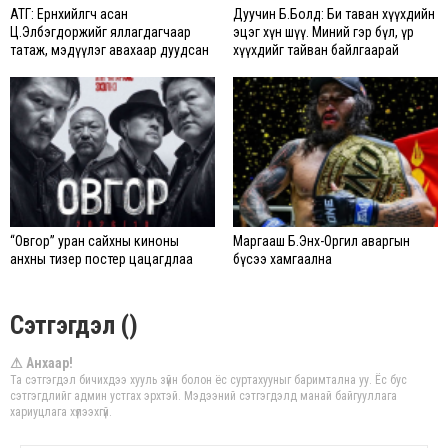
АТГ: Ерөнхийлөгч асан
Дуучин Б.Болд: Би таван хүүхдийн
Ц.Элбэгдоржийг яллагдагчаар
эцэг хүн шүү. Миний гэр бүл, үр
татаж, мэдүүлэг авахаар дуудсан
хүүхдийг тайван байлгаарай
“Овгор” уран сайхны киноны
Маргааш Б.Энх-Оргил аваргын
анхны тизер постер цацагдлаа
бүсээ хамгаална
Сэтгэгдэл ()
⚠ Анхаар!
Та сэтгэгдэл бичихдээ хууль зүйн болон ёс суртахууныг баримтална уу. Ёс бус
сэтгэгдлийг админ устгах эрхтэй. Мэдээний сэтгэгдэлд манай байгууллага
хариуцлага хүлээхгүй.