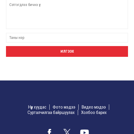
Нүүр хуудас
Фото мэдээ
Видео мэдээ
Сурталчилгаа байршуулах
Холбоо барих