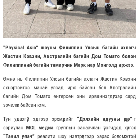
“Physical Asia” шоуны Филиппин Улсын багийн ахлагч
Жастин Ковэни, Австралийн багийн Дом Томато болон
Филиппиний багийн тамирчин Марк нар Монголд иржээ.
Өмнө нь Филиппин Улсын багийн ахлагч Жастин Ковэни
эхнэртэйгээ манай улсад ирж байсан бол Австралийн
багийн Дом Томато өнгөрсөн оны арваннэгдүгээр сард
зочилж байсан юм.
Тун удахгүй эдгээр эрхмүүдийг
“Дэлхийн адууны өдөр”
-т
зориулан
MGL медиа
группын санаачлан үзэгчдэд хүргэх
“Танил уяач”
реалити шоу нэвтрүүлгээр харах боломжтой