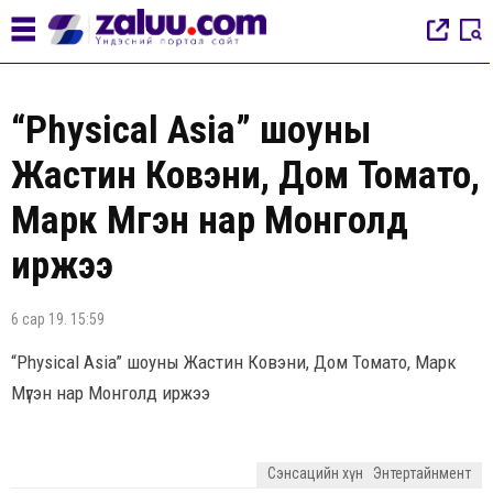
“Physical Asia” шоуны
Жастин Ковэни, Дом Томато,
Марк Мүгэн нар Монголд
иржээ
6 сар 19. 15:59
“Physical Asia” шоуны Жастин Ковэни, Дом Томато, Марк
Мүгэн нар Монголд иржээ
Сэнсацийн хүн
Энтертайнмент