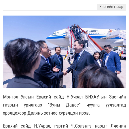
Засгийн газар
Монгол Улсын Ерөнхий сайд Н.Учрал БНХАУ-ын Засгийн
газрын урилгаар “Зуны Давос” чуулга уулзалтад
оролцохоор Далянь хотноо хүрэлцэн ирэв.
Ерөнхий сайд Н.Учрал, гэргий Ч.Сэлэнгэ нарыг Ляонин