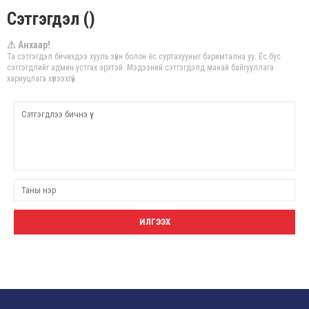
Сэтгэгдэл ()
⚠ Анхаар!
Та сэтгэгдэл бичихдээ хууль зүйн болон ёс суртахууныг баримтална уу. Ёс бус
сэтгэгдлийг админ устгах эрхтэй. Мэдээний сэтгэгдэлд манай байгууллага
хариуцлага хүлээхгүй.