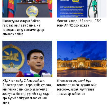
Шатахууныг олдож байгаа
Монгол Улсад 162 вагон - 9720
газраас нь л авч байна. Үнэ
тонн АИ-92 орж иржээ
тарифаас илүү хангамж дээр
анхаарч байна
ХЗДХ-ын сайд С.Амарсайхан:
ЗГ-ын зөвшөөрөлгүй бүх
Авлигаар авсан хөрөнгийг хурааж,
томилолтын санхүүжилтийг
нийгмийн сайн сайхны хөгжилд
зогсоож, хурал, чуулганыг
зориулах бөгөөд үүнийг хэд хэдэн
цахимаар хийнэ гэв
эрх бүхий байгууллагаас санал
авна