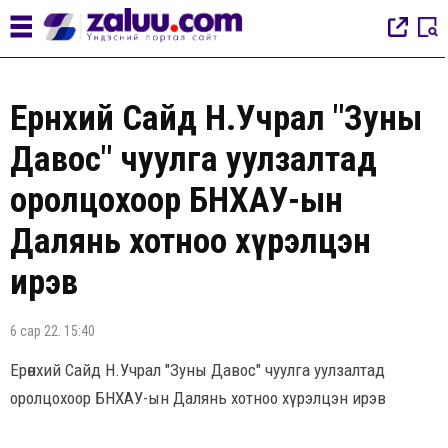
Ерөнхий Сайд Н.Учрал "Зуны
Давос" чуулга уулзалтад
оролцохоор БНХАУ-ын
Далянь хотноо хүрэлцэн
ирэв
6 сар 22. 15:40
Ерөнхий Сайд Н.Учрал "Зуны Давос" чуулга уулзалтад
оролцохоор БНХАУ-ын Далянь хотноо хүрэлцэн ирэв