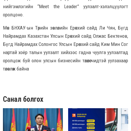
нийгэмлэгийн “Meet the Leader” уулзалт-хэлэлцүүлэгт
оролцоно.
Мөн БНХАУ-ын Төрийн зөвлөлийн Ерөнхий сайд Ли Чян, Бүгд
Найрамдах Казахстан Улсын Ерөнхий сайд Олжас Бектенов,
Бүгд Найрамдах Солонгос Улсын Ерөнхий сайд Ким Мин Сог
нартай хоёр талын уулзалт хийхээс гадна чуулга уулзалтад
оролцож буй олон улсын бизнесийн төлөөлөгчидтэй уулзахаар
төлөвлөж байна
Санал болгох