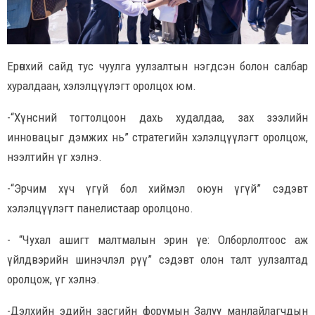
Ерөнхий сайд тус чуулга уулзалтын нэгдсэн болон салбар
хуралдаан, хэлэлцүүлэгт оролцох юм.
-“Хүнсний тогтолцоон дахь худалдаа, зах зээлийн
инновацыг дэмжих нь” стратегийн хэлэлцүүлэгт оролцож,
нээлтийн үг хэлнэ.
-“Эрчим хүч үгүй бол хиймэл оюун үгүй” сэдэвт
хэлэлцүүлэгт панелистаар оролцоно.
- “Чухал ашигт малтмалын эрин үе: Олборлолтоос аж
үйлдвэрийн шинэчлэл рүү” сэдэвт олон талт уулзалтад
оролцож, үг хэлнэ.
-Дэлхийн эдийн засгийн форумын Залуу манлайлагчдын