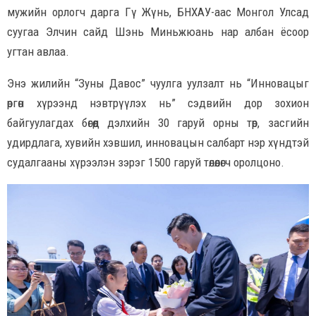
мужийн орлогч дарга Гү Жүнь, БНХАУ-аас Монгол Улсад
суугаа Элчин сайд Шэнь Миньжюань нар албан ёсоор
угтан авлаа.
Энэ жилийн “Зуны Давос” чуулга уулзалт нь “Инновацыг
өргөн хүрээнд нэвтрүүлэх нь” сэдвийн дор зохион
байгуулагдах бөгөөд дэлхийн 30 гаруй орны төр, засгийн
удирдлага, хувийн хэвшил, инновацын салбарт нэр хүндтэй
судалгааны хүрээлэн зэрэг 1500 гаруй төлөөлөгч оролцоно.