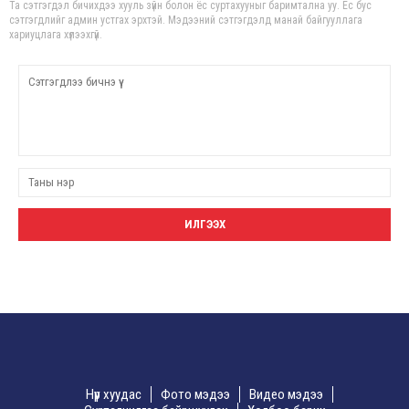
Та сэтгэгдэл бичихдээ хууль зүйн болон ёс суртахууныг баримтална уу. Ёс бус
сэтгэгдлийг админ устгах эрхтэй. Мэдээний сэтгэгдэлд манай байгууллага
хариуцлага хүлээхгүй.
Нүүр хуудас
Фото мэдээ
Видео мэдээ