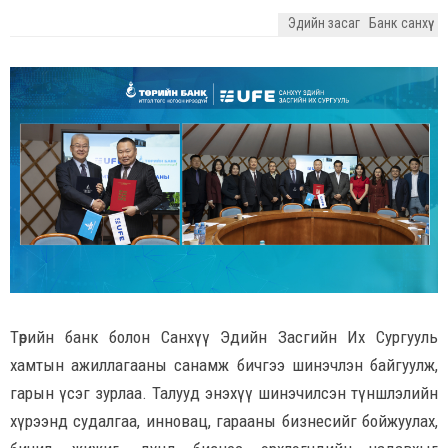
Эдийн засаг
Банк санхүү
Төрийн банк болон Санхүү Эдийн Засгийн Их Сургууль
хамтын ажиллагааны санамж бичгээ шинэчлэн байгуулж,
гарын үсэг зурлаа. Талууд энэхүү шинэчилсэн түншлэлийн
хүрээнд судалгаа, инновац, гарааны бизнесийг бойжуулах,