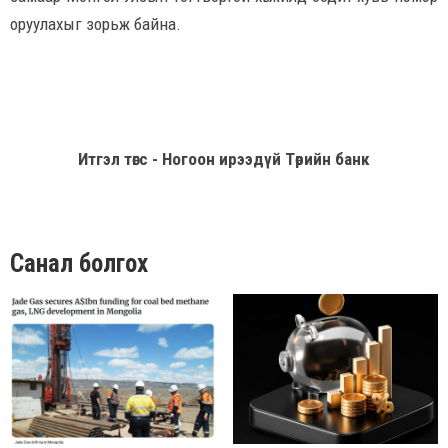
оруулахыг зорьж байна.
Итгэл төгс - Ногоон ирээдүй Төрийн банк
Санал болгох