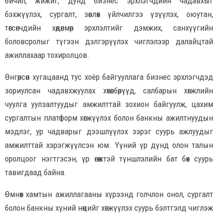
бичил, жижиг, дунд бизнес эрхлэгчдийн чадавхыг
бэхжүүлэх, сургалт, зөвлөх үйлчилгээ үзүүлэх, оюутан,
төгсөгчдийн хөдөлмөр эрхлэлтийг дэмжих, санхүүгийн
боловсролыг түгээн дэлгэрүүлэх чиглэлээр далайцтай
ажиллахаар тохиролцов.
Өнгөрсөн хугацаанд тус хоёр байгууллага бизнес эрхлэгчдэд
зориулсан чадавхжуулах хөтөлбөрүүд, салбарын хөгжлийн
чуулга уулзалтуудыг амжилттай зохион байгуулж, цахим
сургалтын платформ хөгжүүлэх болон банкны ажилтнуудын
мэдлэг, ур чадварыг дээшлүүлэх зэрэг суурь ажлуудыг
амжилттай хэрэгжүүлсэн юм. Үүний үр дүнд олон талын
оролцоог нэгтгэсэн, үр өгөөжтэй түншлэлийн бат бөх суурь
тавигдаад байна.
Өмнөх хамтын ажиллагааны хүрээнд голчлон онол, сургалт
болон банкны хүний нөөцийг хөгжүүлэх суурь бэлтгэлд чиглэж