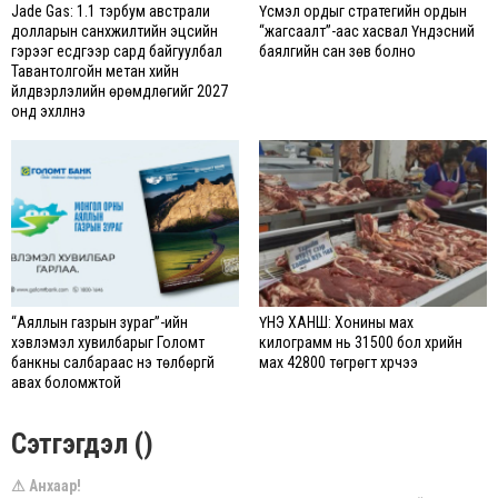
Jade Gas: 1.1 тэрбум австрали
Үүсмэл ордыг стратегийн ордын
долларын санхүүжилтийн эцсийн
“жагсаалт”-аас хасвал Үндэсний
гэрээг есдүгээр сард байгуулбал
баялгийн сан зөв болно
Тавантолгойн метан хийн
үйлдвэрлэлийн өрөмдлөгийг 2027
онд эхлүүлнэ
“Аяллын газрын зураг”-ийн
ҮНЭ ХАНШ: Хонины мах
хэвлэмэл хувилбарыг Голомт
килограмм нь 31500 бол үхрийн
банкны салбараас үнэ төлбөргүй
мах 42800 төгрөгт хүрчээ
авах боломжтой
Сэтгэгдэл ()
⚠ Анхаар!