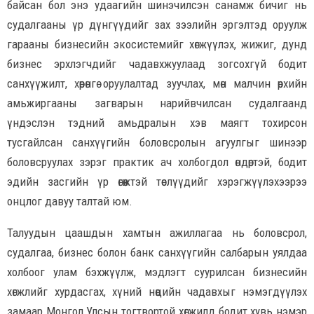
байсан бол энэ удаагийн шинэчилсэн санамж бичиг нь
судалгааны үр дүнгүүдийг зах зээлийн эргэлтэд оруулж
гарааны бизнесийн экосистемийг хөгжүүлэх, жижиг, дунд
бизнес эрхлэгчдийг чадавхжуулаад зогсохгүй бодит
санхүүжилт, хөрөнгө оруулалтад зуучлах, мөн малчин өрхийн
амьжиргааны загварын нарийвчилсан судалгаанд
үндэслэн тэдний амьдралын хэв маягт тохирсон
тусгайлсан санхүүгийн боловсролын агуулгыг шинээр
боловсруулах зэрэг практик ач холбогдол өндөртэй, бодит
эдийн засгийн үр өгөөжтэй төслүүдийг хэрэгжүүлэхээрээ
онцлог давуу талтай юм.
Талуудын цаашдын хамтын ажиллагаа нь боловсрол,
судалгаа, бизнес болон банк санхүүгийн салбарын уялдаа
холбоог улам бэхжүүлж, мэдлэгт суурилсан бизнесийн
хөгжлийг хурдасгах, хүний нөөцийн чадавхыг нэмэгдүүлэх
замаар Монгол Улсын тогтвортой хөгжилд бодит хувь нэмэр