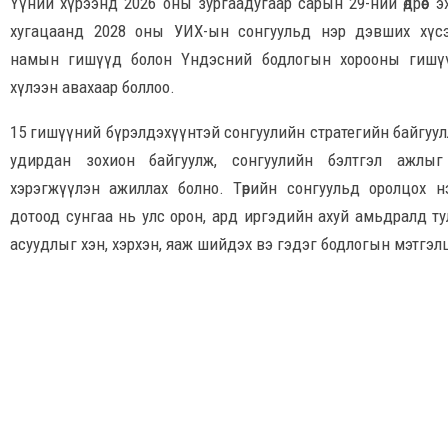
Үүний хүрээнд 2026 оны зургаадугаар сарын 29-ний өдрөөс э
хугацаанд 2028 оны УИХ-ын сонгуульд нэр дэвших хүс
намын гишүүд болон Үндэсний бодлогын хорооны гишүү
хүлээн авахаар боллоо.
15 гишүүний бүрэлдэхүүнтэй сонгуулийн стратегийн байгуу
удирдан зохион байгуулж, сонгуулийн бэлтгэл ажлыг
хэрэгжүүлэн ажиллах болно. Төрийн сонгуульд оролцох 
дотоод сунгаа нь улс орон, ард иргэдийн ахуй амьдралд т
асуудлыг хэн, хэрхэн, яаж шийдэх вэ гэдэг бодлогын мэтгэ