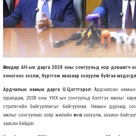
Өнөөдөр АН-ын дарга 2028 оны сонгуульд нэр дэвшигч н
хоногоос эхэлж, бүртгэж авахаар эхлүүлж буйгаа мэдэгдл
Ардчилын намын дарга О.Цогтгэрэл:
Ардчилсан намын Ул
хуралдаж, 2028 оны УИХ-ын сонгуульд бэлтгэх ажлыг хар
стратегийн байгууллагыг байгууллаа. Намын дүрэмд сон
ажлыг сонгуулиас хоёр жилийн өмнөөс эхлүүлж, зохион байгуу
заасан байдаг.