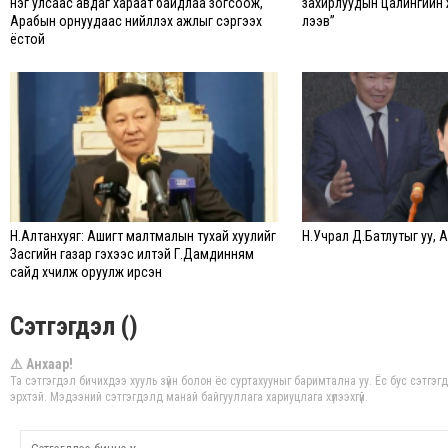
нэг улсаас авдаг хараат байдлаа зогсоож,
захирлуудын цалингийн 
Арабын орнуудаас нийлүүлэх ажлыг сэргээх
үлээв”
ёстой
Н.Алтанхуяг: Ашигт малтмалын тухай хуулийг
Н.Учрал Д.Батлутыг уу, А
Засгийн газар гэхээс илүүтэй Г.Дамдинням
сайд хүчилж оруулж ирсэн
Сэтгэгдэл ()
⚠ Анхаар!
Та сэтгэгдэл бичихдээ хууль зүйн болон ёс суртахууныг баримтална уу. Ёс бус сэтгэг
эрхтэй. Мэдээний сэтгэгдэлд манай байгууллага хариуцлага хүлээхгүй.