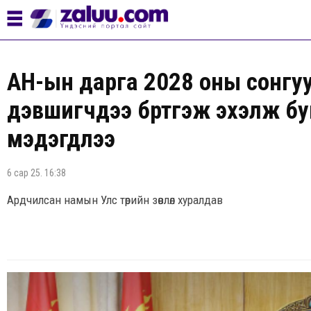
АН-ын дарга 2028 оны сонгу
дэвшигчдээ бүртгэж эхэлж бу
мэдэгдлээ
6 сар 25. 16:38
Ардчилсан намын Улс төрийн зөвлөл хуралдав