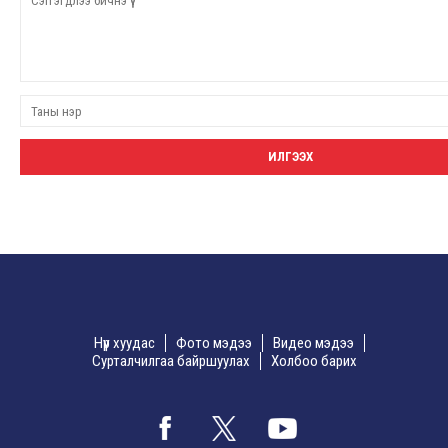
Нүүр хуудас
Фото мэдээ
Видео мэдээ
Сурталчилгаа байршуулах
Холбоо барих