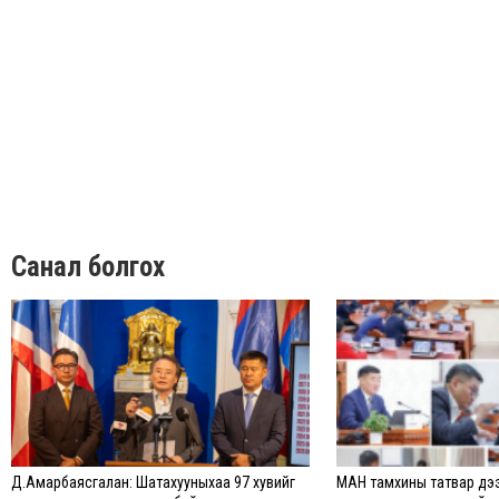
Санал болгох
Д.Амарбаясгалан: Шатахууныхаа 97 хувийг
МАН тамхины татвар дээ