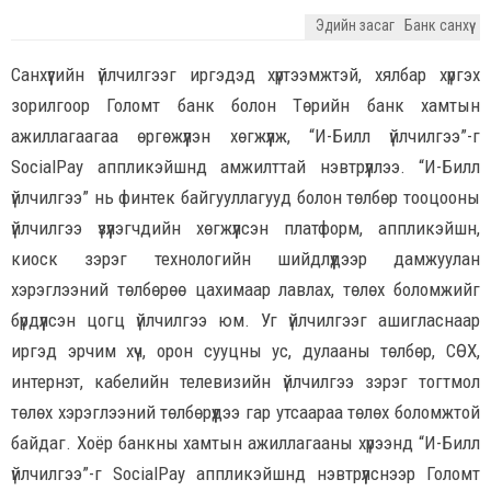
Эдийн засаг
Банк санхүү
Санхүүгийн үйлчилгээг иргэдэд хүртээмжтэй, хялбар хүргэх
зорилгоор Голомт банк болон Төрийн банк хамтын
ажиллагаагаа өргөжүүлэн хөгжүүлж, “И-Билл үйлчилгээ”-г
SocialPay аппликэйшнд амжилттай нэвтрүүллээ. “И-Билл
үйлчилгээ” нь финтек байгууллагууд болон төлбөр тооцооны
үйлчилгээ үзүүлэгчдийн хөгжүүлсэн платформ, аппликэйшн,
киоск зэрэг технологийн шийдлүүдээр дамжуулан
хэрэглээний төлбөрөө цахимаар лавлах, төлөх боломжийг
бүрдүүлсэн цогц үйлчилгээ юм. Уг үйлчилгээг ашигласнаар
иргэд эрчим хүч, орон сууцны ус, дулааны төлбөр, СӨХ,
интернэт, кабелийн телевизийн үйлчилгээ зэрэг тогтмол
төлөх хэрэглээний төлбөрүүдээ гар утсаараа төлөх боломжтой
байдаг. Хоёр банкны хамтын ажиллагааны хүрээнд “И-Билл
үйлчилгээ”-г SocialPay аппликэйшнд нэвтрүүлснээр Голомт