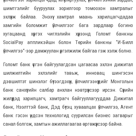
шимтгэлийг бууруулах зорилгоор томоохон хамтралыг
эхлүүлж байлаа. Энэхүү хамтрал маань харилцагчдадаа
хамгийн боломжит үйлчилгээг бага зардлаар богино
хугацаанд хүргэх чиглэлийн хүрээнд Голомт банкны
SocialPay аппликэйшн болон Төрийн банкны “И-Билл
үйлчилгээ”-ээр дамжуулан үргэлжилж байгаа гэж хэлж болно.
Голомт банк үүсгэн байгуулагдсан цагаасаа эхлэн дижитал
шилжилтийн эхлэлийг тавьж, инновац шингэсэн
дэвшилтэт шинэлэг бүтээгдэхүүн, үйлчилгээнүүдийг Монголын
банк санхүүгийн салбар анхлан нэвтрүүлсээр ирсэн. Сүүлийн
жилүүдэд харилцагч, хамтрагч байгууллагууддаа Дижитал
банк, Нээлттэй банк, Дэд бүтэц хуваалцах үйлчилгээ, Агент
банк гэсэн үндсэн технологид суурилсан бизнес загварыг
санал болгож, хамтын ажиллагаагаа өргөжүүлсээр байна.