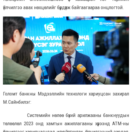
үйлчилгээ авах нөхцөлийг бүрдүүлж байгаагаараа онцлогтой.
Голомт банкны Мэдээллийн технологи хариуцсан захирал
М.Сайнбилэг:
Системийн нөлөө бүхий арилжааны банкнуудын
төлөөлөл 2023 онд хамтын ажиллагааны хүрээнд АТМ-ны
үйлчилгээг харилцагчдад илүү ойртуулах, үйлчилгээний зардал,