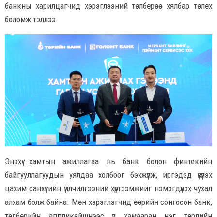
банкны харилцагчид хэрэглээний төлбөрөө хялбар төлөх
боломж тэллээ.
Энэхүү хамтын ажиллагаа нь банк болон финтекийн
байгууллагуудын уялдаа холбоог бэхжүүлж, иргэдэд үзүүлэх
цахим санхүүгийн үйлчилгээний хүртээмжийг нэмэгдүүлэх чухал
алхам болж байна. Мөн хэрэглэгчид өөрийн сонгосон банк,
төлбөрийн аппликейшнээс үл хамааран нэг төрлийн