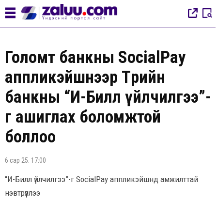
Голомт банкны SocialPay
аппликэйшнээр Төрийн
банкны “И-Билл үйлчилгээ”-
г ашиглах боломжтой
боллоо
6 сар 25. 17:00
“И-Билл үйлчилгээ”-г SocialPay аппликэйшнд амжилттай
нэвтрүүллээ