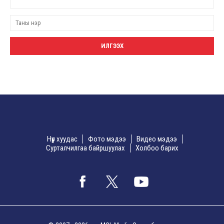
Нүүр хуудас
Фото мэдээ
Видео мэдээ
Сурталчилгаа байршуулах
Холбоо барих