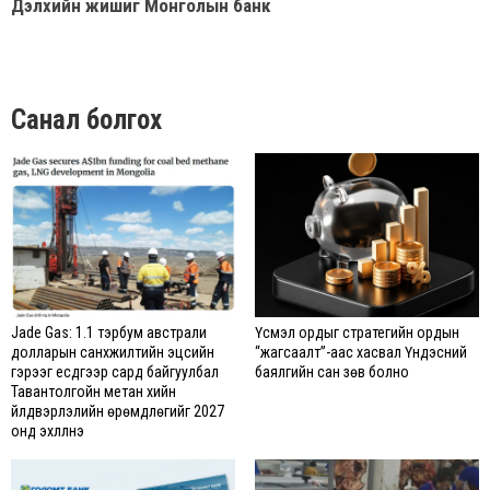
Дэлхийн жишиг Монголын банк
Санал болгох
Jade Gas: 1.1 тэрбум австрали
Үүсмэл ордыг стратегийн ордын
долларын санхүүжилтийн эцсийн
“жагсаалт”-аас хасвал Үндэсний
гэрээг есдүгээр сард байгуулбал
баялгийн сан зөв болно
Тавантолгойн метан хийн
үйлдвэрлэлийн өрөмдлөгийг 2027
онд эхлүүлнэ