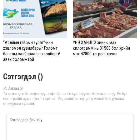
“Аяллын газрын зураг”-ийн
ҮНЭ ХАНШ: Хонины мах
хэвлэмэл хувилбарыг Голомт
килограмм нь 31500 бол үхрийн
банкны салбараас үнэ төлбөргүй
мах 42800 төгрөгт хүрчээ
авах боломжтой
Сэтгэгдэл ()
⚠ Анхаар!
Та сэтгэгдэл бичихдээ хууль зүйн болон ёс суртахууныг баримтална уу. Ёс бус
сэтгэгдлийг админ устгах эрхтэй. Мэдээний сэтгэгдэлд манай байгууллага
хариуцлага хүлээхгүй.