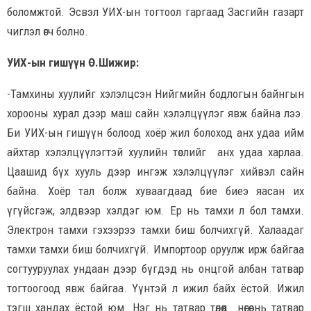
боломжтой. Эсвэл УИХ-ын тогтоол гаргаад Засгийн газарт
чиглэл өгч болно.
УИХ-ын гишүүн Ө.Шижир:
-Тамхины хуулийг хэлэлцсэн Нийгмийн бодлогын байнгын
хорооны хурал дээр маш сайн хэлэлцүүлэг явж байна лээ.
Би УИХ-ын гишүүн болоод хоёр жил болоход анх удаа ийм
айхтар хэлэлцүүлэгтэй хуулийн төслийг анх удаа харлаа.
Цаашид бүх хууль дээр ингэж хэлэлцүүлэг хийвэл сайн
байна. Хоёр тал болж хуваагдаад бие биеэ яасан их
үгүйсгэж, элдвээр хэлдэг юм. Ер нь тамхи л бол тамхи.
Электрон тамхи гэхээрээ тамхи биш болчихгүй. Халаадаг
тамхи тамхи биш болчихгүй. Импортоор оруулж ирж байгаа
согтууруулах ундаан дээр бүгдэд нь онцгой албан татвар
тогтоогоод явж байгаа. Үүнтэй л ижил байх ёстой. Ижил
тэгш хандах ёстой юм. Нэг нь татвар төлөөд нөгөө нь татвар