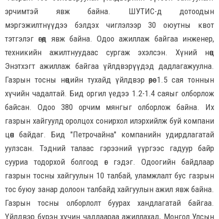
эрчимтэй явж байна. ШУТИС-д дотоодын
мэргэжилтнүүдээ бэлдэх чиглэлээр 30 оюутны квот
тэтгэлэг өгөөд явж байна. Одоо ажиллаж байгаа инженер,
техникийн ажилтнуудаас сургаж эхэлсэн. Хүний нөөцөө
Энэтхэгт ажиллаж байгаа үйлдвэрүүдэд дадлагажуулна.
Газрын тосны нөөцийн тухайд үйлдвэр өөрөө 1.5 сая тоннын
хүчийн чадалтай. Бид оргил үедээ 1.2-1.4 саяыг олборлож
байсан. Одоо 380 орчим мянгыг олборлож байна. Их
газрын хайгуулд оролцох сонирхол илэрхийлж буй компани
цөөн байдаг. Бид "Петрочайна" компанийн удирдлагатай
уулзсан. Тэдний талаас гэрээний үүргээс гадуур байр
сууриа тодорхой болгоод өг гэдэг. Одоогийн байдлаар
газрын тосны хайгуулын 10 талбай, уламжлалт бус газрын
тос буюу занар долоон талбайд хайгуулын ажил явж байна.
Газрын тосны олборлолт буурах хандлагатай байгаа.
Үйлдвэр бүрэн хүчин чадлаараа ажиллахад, Монгол Улсын