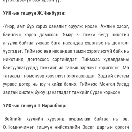
УИХ-ын гишүүн Ж.Чинбүрэн:
-Үнэр, амт бүр хорих саналыг оруулж ирсэн. Ажлын хэсэг,
байнгын хороо дэмжсэн. Ямар ч тамхи бүгд никотин
агуулж байгаа учраас бага насандаа хэрэглэх нь донтолт
үүсгэдэг. Тиймээс өсвөр насандаа тамхи хэрэглэхгүй байх нь
никотинд донтохоос сэргийлдэг. Тиймээс худалдааны
байгууллагуудад тамхийг ил тавьж зарахыг хориглоно. Мөн
татварыг нэмснээр хэрэглээг хязгаарладаг. Задгай систем
учраас дотор нь юу ч хийж болно. Тиймээс Монгол Улсад
задгай систем буюу цэнэглэдэг тамхийг бүрэн хорьсон.
УИХ-ын гишүүн П.Наранбаяр:
-Вейпийг хуулийн хүрээнд журамлаж байгаа нь зөв.
О.Номинчимэг гишүүн нийслэлийн Засаг даргын орлогч