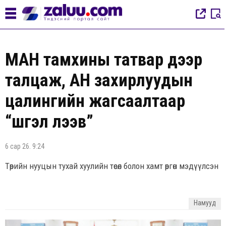
МАН тамхины татвар дээр
талцаж, АН захирлуудын
цалингийн жагсаалтаар
“шүгэл үлээв”
6 сар 26. 9:24
Төрийн нууцын тухай хуулийн төсөл болон хамт өргөн мэдүүлсэн
Намууд