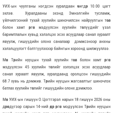
УИХ-ын чуулганы нэгдсэн хуралдаан өчигдөр 10.00 цагт
эхлэв. Хуралдааны эхэнд Эмнэлгийн тусламж,
үйлчилгээний тухай хуулийн шинэчилсэн найруулгын төсөл
болон хамт өргөн мэдүүлсэн хуулийн төслүүдийг үзэл
баримтлалын хувьд хэлэлцэх эсэх асуудлаар санал хураалт
явуулж, гишүүдийн олонх саналаар дэмжсэнээр анхны
хэлэлцүүлэгт бэлтгүүлэхээр байнгын хороонд шилжүүллээ.
Мөн Төрийн нууцын тухай хуулийн төсөл болон хамт өргөн
мэдүүлсэн 45 хуулийн төслийг хэлэлцэх эсэх асуудлаар
санал хураалт явуулж, хуралдаанд оролцсон гишүүдийн
68.7 хувь нь дэмжив. Төрийн нууцын жагсаалтыг шинэчлэх
батлах хуулийн төслийг гишүүдийн олонх дэмжлээ.
Мөн УИХ-ын гишүүн О.Цогтгэрэл нарын 18 гишүүн 2026 оны
дөрөвдүгээр сарын 14-ний өдөр өргөн мэдүүлсэн Төрийн нууцын