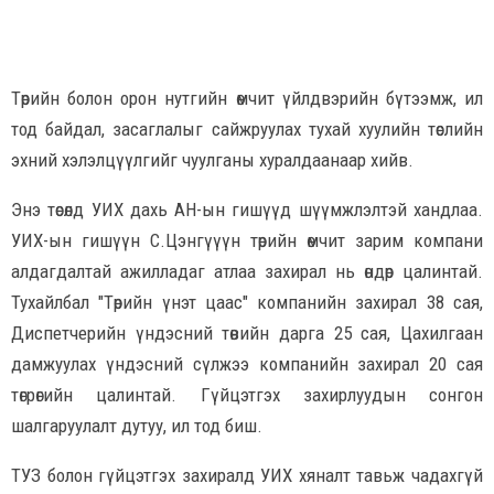
Төрийн болон орон нутгийн өмчит үйлдвэрийн бүтээмж, ил
тод байдал, засаглалыг сайжруулах тухай хуулийн төслийн
эхний хэлэлцүүлгийг чуулганы хуралдаанаар хийв.
Энэ төсөлд УИХ дахь АН-ын гишүүд шүүмжлэлтэй хандлаа.
УИХ-ын гишүүн С.Цэнгүүүн төрийн өмчит зарим компани
алдагдалтай ажилладаг атлаа захирал нь өндөр цалинтай.
Тухайлбал "Төрийн үнэт цаас" компанийн захирал 38 сая,
Диспетчерийн үндэсний төвийн дарга 25 сая, Цахилгаан
дамжуулах үндэсний сүлжээ компанийн захирал 20 сая
төгрөгийн цалинтай. Гүйцэтгэх захирлуудын сонгон
шалгаруулалт дутуу, ил тод биш.
ТУЗ болон гүйцэтгэх захиралд УИХ хяналт тавьж чадахгүй