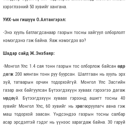
хэрэглээний 50 хувийг хангана.
УИХ-ын гишүүн О.Алтангэрэл:
-Энэ хууль батлагдсанаар газрын тосны хайгуул олборлолт
нэмэгдэнэ гэж байна. Яаж нэмэгдэх вэ?
Шадар сайд Ж.Энхбаяр:
-Монгол Улс 1.4 сая тонн газрын тос олборлож байсан өнөөдөр
дөнгөж 200 мянган тонн руу буурсан. Шалтгаан нь хууль эрх
зүй, татварын орчин тодорхойгүй. Монгол Улс Засгийн
газар анх байгуулсан Бүтээгдэхүүн хуваах гэрээгээ дагаж
мөрдөөгүй. Бүтээгдэхүүн хуваах гэрээнд ашигт тосны 40
хувийг Монгол Улс, 60 хувийг нь хөрөнгө оруулагч авна гэж
маш тодорхой заасан. Үндсэндээ газрын тосны салбар
асар эрсдэлтэй гэдэг нь үүнээс харагдаж байна. 30 гаруй