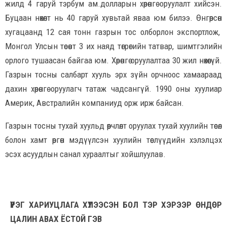
жилд 4 гаруй тэрбум ам.долларын хөрөнгө оруулалт хийсэн.
Буцаан нөхөлт нь 40 гаруй хувьтай яваа юм билээ. Өнгөрсөн
хугацаанд 12 сая тонн газрын тос олборлон экспортлож,
Монгол Улсын төсөвт 3 их наяд төгрөгийн татвар, шимтгэлийн
орлого тушаасан байгаа юм. Хөрөнгө оруулалтаа 30 жил нөхөөгүй.
Газрын тосны салбарт хууль эрх зүйн орчноос хамаараад
дахин хөрөнгө оруулагч татаж чадсангүй. 1990 оны хуулиар
Америк, Австралийн компаниуд орж ирж байсан.
Газрын тосны тухай хуульд өөрчлөлт оруулах тухай хуулийн төсөл
болон хамт өргөн мэдүүлсэн хуулийн төслүүдийн хэлэлцэх
эсэх асуудлын санал хураалтыг хойшлуулав.
ҮҮРЭГ ХАРИУЦЛАГА ХҮЛЭЭСЭН БОЛ ТЭР ХЭРЭЭР ӨНДӨР
ЦАЛИН АВАХ ЁСТОЙ ГЭВ