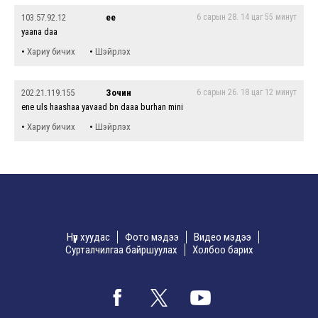
103.57.92.12
ee
6 сарын 28. 14 цаг 55 минут
yaana daa
•
•
Хариу бичих
Шэйрлэх
202.21.119.155
Зочин
6 сарын 26. 18 цаг 12 минут
ene uls haashaa yavaad bn daaa burhan mini
•
•
Хариу бичих
Шэйрлэх
Нүүр хуудас
Фото мэдээ
Видео мэдээ
Сурталчилгаа байршуулах
Холбоо барих