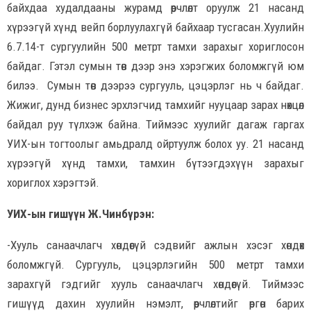
байхдаа худалдааны журамд өөрчлөлт оруулж 21 насанд
хүрээгүй хүнд вейп борлуулахгүй байхаар тусгасан.Хуулийн
6.7.14-т сургуулийн 500 метрт тамхи зарахыг хориглосон
байдаг. Гэтэл сумын төв дээр энэ хэрэгжих боломжгүй юм
билээ. Сумын төв дээрээ сургууль, цэцэрлэг нь ч байдаг.
Жижиг, дунд бизнес эрхлэгчид тамхийг нууцаар зарах нөхцөл
байдал руу түлхэж байна. Тиймээс хуулийг дагаж гаргах
УИХ-ын тогтоолыг амьдралд ойртуулж болох уу. 21 насанд
хүрээгүй хүнд тамхи, тамхин бүтээгдэхүүн зарахыг
хориглох хэрэгтэй.
УИХ-ын гишүүн Ж.Чинбүрэн:
-Хууль санаачлагч хөндөөгүй сэдвийг ажлын хэсэг хөндөх
боломжгүй. Сургууль, цэцэрлэгийн 500 метрт тамхи
зарахгүй гэдгийг хууль санаачлагч хөндөөгүй. Тиймээс
гишүүд дахин хуулийн нэмэлт, өөрчлөлтийг өргөн барих