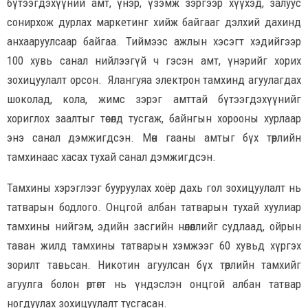
бүтээгдэхүүний амт, үнэр, үзэмж зэргээр хүүхэд, залуус
сонирхож дурлах маркетинг хийж байгааг дэлхий дахинд
анхааруулсаар байгаа. Тиймээс ажлын хэсэгт хэдийгээр
100 хувь санал нийлээгүй ч гэсэн амт, үнэрийг хорих
зохицуулалт орсон. Ялангуяа электрон тамхинд агуулагдах
шоколад, кола, жимс зэрэг амттай бүтээгдэхүүнийг
хориглох заалтыг төсөлд тусгаж, байнгын хорооны хурлаар
энэ санал дэмжигдсэн. Мөн гааны амтыг бүх төрлийн
тамхинаас хасах тухай санал дэмжигдсэн.
Тамхины хэрэглээг бууруулах хоёр дахь гол зохицуулалт нь
татварын бодлого. Онцгой албан татварын тухай хуулиар
тамхины нийгэм, эдийн засгийн нөлөөллийг судлаад, ойрын
таван жилд тамхины татварын хэмжээг 60 хувьд хүргэх
зорилт тавьсан. Никотин агуулсан бүх төрлийн тамхийг
агуулга болон өртөгт нь үндэслэн онцгой албан татвар
ногдуулах зохицуулалт тусгасан.