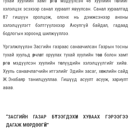
тухай хуулийн хамт өргөн мэдүүлсэн 46 хуулийн төслийг
хэлэлцэх эсэхээр санал хураалт явуулсан. Санал хураалтад
87 гишүүн оролцож, олонх нь дэмжсэнээр анхны
хэлэлцүүлэгт бэлтгүүлэхээр Аюулгүй байдал, гадаад
бодлогын хороонд шилжүүллээ.
Үргэлжлүүлэн Засгийн газраас санаачилсан Газрын тосны
тухай хуульд өөрчлөлт оруулах тухай хуулийн төсөл болон хамт
өргөн мэдүүлсэн хуулийн төслүүдийн хэлэлцүүлгийг хийв.
Хууль санаачлагчийн итгэлийг Эдийн засаг, хөгжлийн сайд
Ж.Энхбаяр танилцууллаа. Гишүүд асуулт асууж, хариулт
авав.
“ЗАСГИЙН ГАЗАР БҮТЭЭГДЭХҮҮН ХУВААХ ГЭРЭЭГЭЭ
ДАГАЖ МӨРДӨӨГҮЙ”