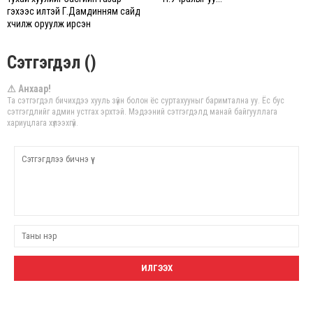
гэхээс илүүтэй Г.Дамдинням сайд
хүчилж оруулж ирсэн
Сэтгэгдэл ()
⚠ Анхаар!
Та сэтгэгдэл бичихдээ хууль зүйн болон ёс суртахууныг баримтална уу. Ёс бус
сэтгэгдлийг админ устгах эрхтэй. Мэдээний сэтгэгдэлд манай байгууллага
хариуцлага хүлээхгүй.