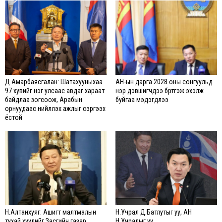
Д.Амарбаясгалан: Шатахууныхаа
АН-ын дарга 2028 оны сонгуульд
97 хувийг нэг улсаас авдаг хараат
нэр дэвшигчдээ бүртгэж эхэлж
байдлаа зогсоож, Арабын
буйгаа мэдэгдлээ
орнуудаас нийлүүлэх ажлыг сэргээх
ёстой
Н.Алтанхуяг: Ашигт малтмалын
Н.Учрал Д.Батлутыг уу, АН
тухай хуулийг Засгийн газар
Н.Учралыг уу...