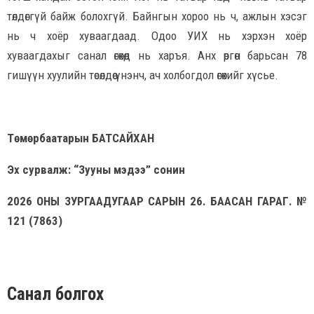
төлдөггүй байж болохгүй. Байнгын хороо нь ч, ажлын хэсэг
нь ч хоёр хуваагдаад. Одоо УИХ нь хэрхэн хоёр
хуваагдахыг санал өгөхөд нь харъя. Анх өргөн барьсан 78
гишүүн хуулийн төсөлдөө үнэнч, ач холбогдол өгөхийг хүсье.
Төмөрбаатарын БАТСАЙХАН
Эх сурвалж: “Зууны мэдээ” сонин
2026 ОНЫ ЗУРГААДУГААР САРЫН 26. БААСАН ГАРАГ. №
121 (7863)
Санал болгох