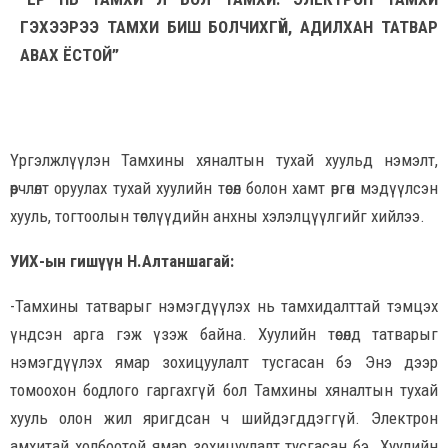
ГЭХЭЭРЭЭ ТАМХИ БИШ БОЛЧИХГҮЙ, АДИЛХАН ТАТВАР
АВАХ ЁСТОЙ”
Үргэлжлүүлэн Тамхины хяналтын тухай хуульд нэмэлт,
өөрчлөлт оруулах тухай хуулийн төсөл болон хамт өргөн мэдүүлсэн
хууль, тогтоолын төслүүдийн анхны хэлэлцүүлгийг хийлээ.
УИХ-ын гишүүн Н.Алтаншагай:
-Тамхины татварыг нэмэгдүүлэх нь тамхидалттай тэмцэх
үндсэн арга гэж үзэж байна. Хуулийн төсөлд татварыг
нэмэгдүүлэх ямар зохицуулалт тусгасан бэ Энэ дээр
томоохон бодлого гаргахгүй бол Тамхины хяналтын тухай
хууль олон жил яригдсан ч шийдэгддэггүй. Электрон
амхитай холбоотой ямар зохицуулалт тусгасан бэ. Хуулийн