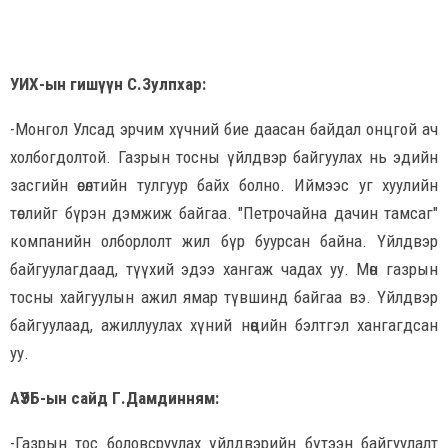
УИХ-ын гишүүн С.Зулпхар:
-Монгол Улсад эрчим хүчний бие даасан байдал онцгой ач
холбогдолтой. Газрын тосны үйлдвэр байгуулах нь эдийн
засгийн өсөлтийн тулгуур байх болно. Иймээс уг хуулийн
төслийг бүрэн дэмжиж байгаа. "Петрочайна дачин тамсаг"
компанийн олборлолт жил бүр буурсан байна. Үйлдвэр
байгуулагдаад, түүхий эдээ хангаж чадах уу. Мөн газрын
тосны хайгуулын ажил ямар түвшинд байгаа вэ. Үйлдвэр
байгуулаад, ажиллуулах хүний нөөцийн бэлтгэл хангагдсан
уу.
АҮЭБ-ын сайд Г.Дамдинням:
-Газрын тос боловсруулах үйлдвэрийн бүтээн байгуулалт