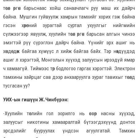
төсөл өргөн барьснаас хойш санаачлагч руу маш их дайрч
байна. Мушгин гуйвуулж хамрын тамхийг хорих гэж байна
гэсэн хөөрөгний зурагтай суртал ухуулгыг нийгмийн
сүлжээгээр явуулж, хуулийн төсөл өргөн барьсан алгын чинээ
эмэгтэй рүү сүрэглэн дайрч байна. Үүнийг эрх ашиг нь
хөндөгдөж байгаа хүмүүс л хийж байгаа байх. Тэр нөхдүүдэд
ашиг л хэрэгтэй, Монголын хүүхэд залуусын ирээдүй ямар
ч хамаагүй. Тиймээс төр бодлогоо гаргах хэрэгтэй. Электрон
тамхины хайрцаг сав дээр анхааруулга зураг тавихыг төсөлд
тусгасан уу?
УИХ-ын гишүүн Ж.Чинбүрэн:
-Хуулийн төслийн гол зорилго нь өсвөр насны хүүхэд,
залуусыг никотины хамааралтай бүтээгдэхүүнд донтох
эрсдэлийг бууруулах үндсэн агуулгатай. Тамхин