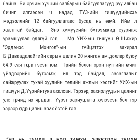
байна. Би эрчим хүчний салбарын байгууллагууд руу албан
бичиг илгээсэн ч надад ТУЗ-ийн гишүүдийнхээ
мэдээллийг 12 байгууллагаас бусад нь өгөөгүй. Ийм л
хаалттай байдаг. Энэ хүмүүсийн бүтээмжид суурилж
урамшуулал өгдөггүй гэв. Мөн УИХ-ын гишүүн Ө.Шижир
"Эрдэнэс Монгол"-ын гүйцэтгэх захирал
Б.Даваадалайгийн сарын цалин 20 мянган ам.доллар буюу
64.9 сая төгрөг гэсэн юм. Төрийн болон орон нутгийн өмчит
үйлдвэрийн бүтээмж, ил тод байдал, засаглалыг
сайжруулах тухай хуулийн төслийн ажлын хэсгийг УИХ-ын
гишүүн Д.Үүрийнтуяа ахалсан. Тэрээр, захирлуудын цалинг
улс төрчид их ярьдаг. Үүрэг хариуцлага хүлээсэн бол тэр
хэрээр өндөр цалин авах ёстой гэв.
“ЕР НЬ ТАМХИ Л БОЛ ТАМХИ. ЭЛЕКТРОН ТАМХИ