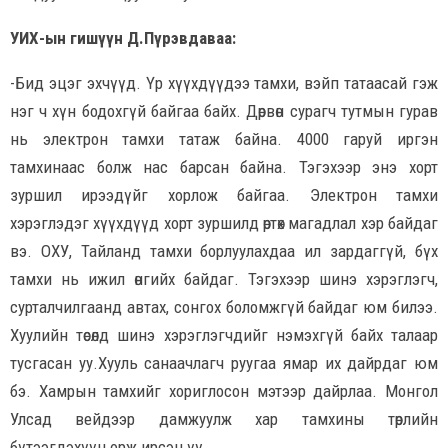
УИХ-ын гишүүн Д.Пүрэвдаваа:
-Бид эцэг эхчүүд. Үр хүүхдүүдээ тамхи, вэйп татаасай гэж
нэг ч хүн бодохгүй байгаа байх. Дөрвөн сурагч тутмын гурав
нь электрон тамхи татаж байна. 4000 гаруй иргэн
тамхинаас болж нас барсан байна. Тэгэхээр энэ хорт
зуршил ирээдүйг хорлож байгаа. Электрон тамхи
хэрэглэдэг хүүхдүүд хорт зуршилд өртөх магадлал хэр байдаг
вэ. ОХУ, Тайланд тамхи борлуулахдаа ил зардаггүй, бүх
тамхи нь ижил өнгийх байдаг. Тэгэхээр шинэ хэрэглэгч,
сурталчилгаанд автах, сонгох боломжгүй байдаг юм билээ.
Хуулийн төсөлд шинэ хэрэглэгчдийг нэмэхгүй байх талаар
тусгасан уу.Хууль санаачлагч руугаа ямар их дайрдаг юм
бэ. Хамрын тамхийг хориглосон мэтээр дайрлаа. Монгол
Улсад вейдээр дамжуулж хар тамхины төрлийн
бүтээгдэхүүн орж ирсэн үү.