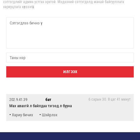
сэтгэгдлийг админ устгах эрхтэй. Мэдээний сэтгэгдэлд манай байгууллага
хариуцлага хүлээхгүй.
202.9.41.39
бат
6 сарын 30. 8 цаг 41 минут
Мах авахгүй л байлдаа тэгээд л бууна
•
•
Хариу бичих
Шэйрлэх