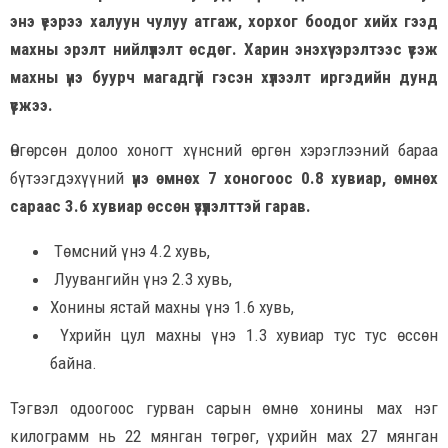
энэ үеэрээ халуун чулуу атгаж, хорхог боодог хийх гээд
махны эрэлт нийлүүлэлт өсдөг. Харин энэхүү эрэлтээс үүсэж
махны үнэ буурч магадгүй гэсэн хүлээлт иргэдийн дунд
үүсжээ.
Өнгөрсөн долоо хоногт хүнсний өргөн хэрэглээний бараа
бүтээгдэхүүний
үнэ өмнөх 7 хоногоос 0.8 хувиар, өмнөх
сараас 3.6 хувиар өссөн үзүүлэлттэй гарав.
Төмсний үнэ 4.2 хувь,
Луувангийн үнэ 2.3 хувь,
Хонины ястай махны үнэ 1.6 хувь,
Үхрийн цул махны үнэ 1.3 хувиар тус тус өссөн
байна.
Тэгвэл одоогоос гурван сарын өмнө хонины мах нэг
килограмм нь 22 мянган төгрөг, үхрийн мах 27 мянган