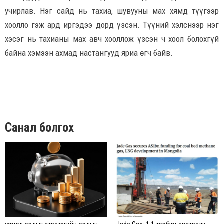
учирлав. Нэг сайд нь тахиа, шувууны мах хямд түүгээр
хоолло гэж ард иргэдээ дорд үзсэн. Түүний хэлснээр нэг
хэсэг нь тахианы мах авч хооллож үзсэн ч хоол болохгүй
байна хэмээн ахмад настангууд яриа өгч байв.
Санал болгох