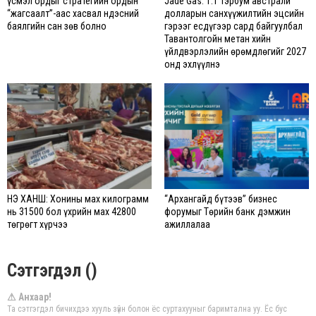
Үүсмэл ордыг стратегийн ордын
Jade Gas: 1.1 тэрбум австрали
“жагсаалт”-аас хасвал Үндэсний
долларын санхүүжилтийн эцсийн
баялгийн сан зөв болно
гэрээг есдүгээр сард байгуулбал
Тавантолгойн метан хийн
үйлдвэрлэлийн өрөмдлөгийг 2027
онд эхлүүлнэ
ҮНЭ ХАНШ: Хонины мах килограмм
“Архангайд бүтээв” бизнес
нь 31500 бол үхрийн мах 42800
форумыг Төрийн банк дэмжин
төгрөгт хүрчээ
ажиллалаа
Сэтгэгдэл ()
⚠ Анхаар!
Та сэтгэгдэл бичихдээ хууль зүйн болон ёс суртахууныг баримтална уу. Ёс бус