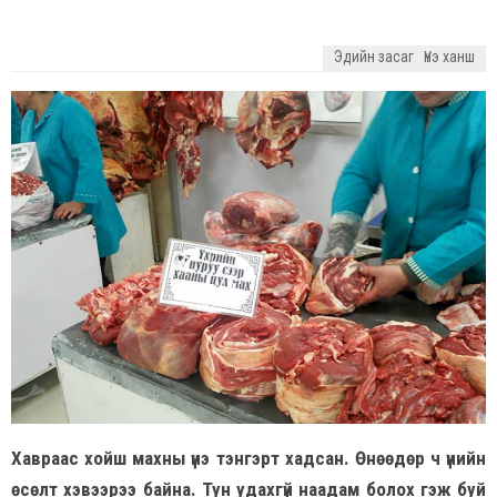
Эдийн засаг
Үнэ ханш
Хавраас хойш махны үнэ тэнгэрт хадсан. Өнөөдөр ч үнийн
өсөлт хэвээрээ байна. Тун удахгүй наадам болох гэж буй