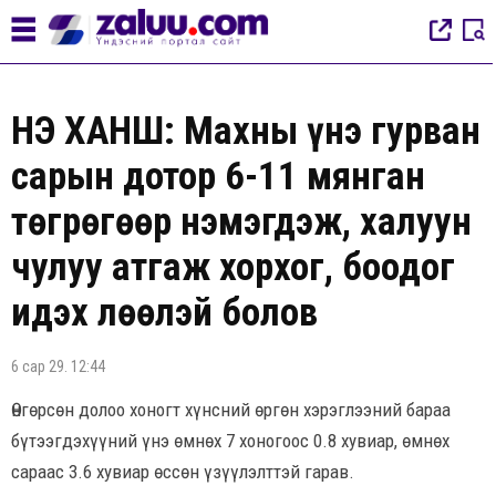
ҮНЭ ХАНШ: Махны үнэ гурван
сарын дотор 6-11 мянган
төгрөгөөр нэмэгдэж, халуун
чулуу атгаж хорхог, боодог
идэх лөөлэй болов
6 сар 29. 12:44
Өнгөрсөн долоо хоногт хүнсний өргөн хэрэглээний бараа
бүтээгдэхүүний үнэ өмнөх 7 хоногоос 0.8 хувиар, өмнөх
сараас 3.6 хувиар өссөн үзүүлэлттэй гарав.