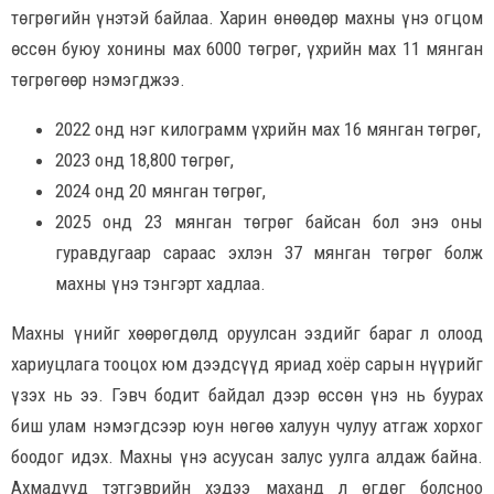
төгрөгийн үнэтэй байлаа. Харин өнөөдөр махны үнэ огцом
өссөн буюу хонины мах 6000 төгрөг, үхрийн мах 11 мянган
төгрөгөөр нэмэгджээ.
2022 онд нэг килограмм үхрийн мах 16 мянган төгрөг,
2023 онд 18,800 төгрөг,
2024 онд 20 мянган төгрөг,
2025 онд 23 мянган төгрөг байсан бол энэ оны
гуравдугаар сараас эхлэн 37 мянган төгрөг болж
махны үнэ тэнгэрт хадлаа.
Махны үнийг хөөрөгдөлд оруулсан эздийг бараг л олоод
хариуцлага тооцох юм дээдсүүд яриад хоёр сарын нүүрийг
үзэх нь ээ. Гэвч бодит байдал дээр өссөн үнэ нь буурах
биш улам нэмэгдсээр юун нөгөө халуун чулуу атгаж хорхог
боодог идэх. Махны үнэ асуусан залус уулга алдаж байна.
Ахмадууд тэтгэврийн хэдээ маханд л өгдөг болсноо